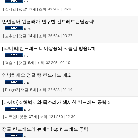
5 / 9
|
김시인
|
댓글: 13개
|
조회: 49,902
|
04-26
만년실버 원딜러가 연구한 킨드레드원딜공략
14 / 15
|
고추밥
|
댓글: 14개
|
조회: 36,534
|
03-27
[BJ미빅]킨드레드 티어상승의 지름길[방송Off]
4 / 9
|
적홀스
|
댓글: 8개
|
조회: 32,205
|
02-10
안녕하새오 정글 탱 킨드래드 애오
9 / 10
|
Dusgh3
|
댓글: 8개
|
조회: 22,588
|
01-19
[다이아]☆허벅지와 목소리가 섹시한 킨드레드 공략☆
10 / 19
|
시류연l
|
댓글: 37개
|
조회: 121,530
|
12-30
정글 킨드레드의 뉴메타! ap 킨드레드 공략
13 / 13