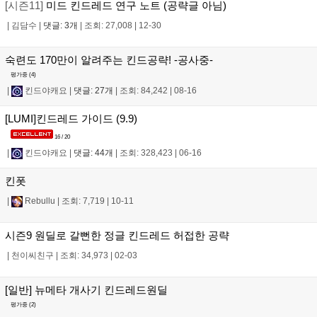
[시즌11]
미드 킨드레드 연구 노트 (공략글 아님)
|
김담수
|
댓글: 3개
|
조회: 27,008
|
12-30
숙련도 170만이 알려주는 킨드공략! -공사중-
평가중 (
4
)
|
킨드야캐요
|
댓글: 27개
|
조회: 84,242
|
08-16
[LUMI]킨드레드 가이드 (9.9)
16 / 20
|
킨드야캐요
|
댓글: 44개
|
조회: 328,423
|
06-16
킨폿
|
Rebullu
|
조회: 7,719
|
10-11
시즌9 원딜로 갈뻔한 정글 킨드레드 허접한 공략
|
천이씨친구
|
조회: 34,973
|
02-03
[일반] 뉴메타 개사기 킨드레드원딜
평가중 (
2
)