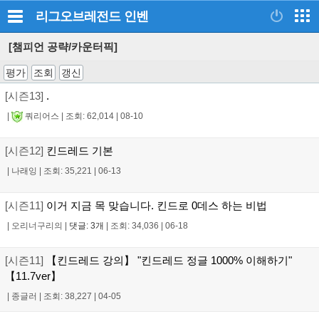
리그오브레전드
인벤
[챔피언 공략/카운터픽]
평가
조회
갱신
[시즌13]
.
|
쿼리어스
|
조회: 62,014
|
08-10
[시즌12]
킨드레드 기본
|
나래잉
|
조회: 35,221
|
06-13
[시즌11]
이거 지금 목 맞습니다. 킨드로 0데스 하는 비법
|
오리너구리의
|
댓글: 3개
|
조회: 34,036
|
06-18
[시즌11]
【킨드레드 강의】 "킨드레드 정글 1000% 이해하기"
【11.7ver】
|
종글러
|
조회: 38,227
|
04-05