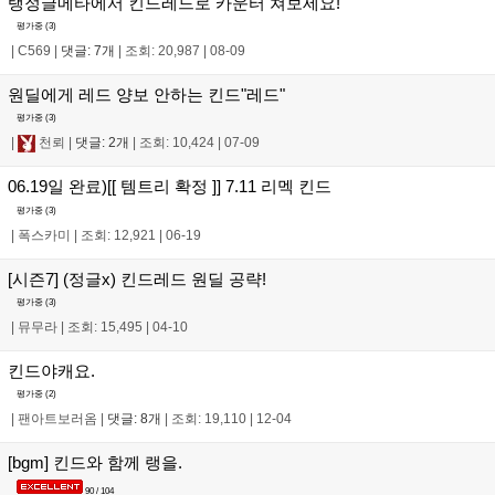
탱정글메타에서 킨드레드로 카운터 쳐보세요!
평가중 (
3
)
|
C569
|
댓글: 7개
|
조회: 20,987
|
08-09
원딜에게 레드 양보 안하는 킨드"레드"
평가중 (
3
)
|
천뢰
|
댓글: 2개
|
조회: 10,424
|
07-09
06.19일 완료)[[ 템트리 확정 ]] 7.11 리멕 킨드
평가중 (
3
)
|
폭스카미
|
조회: 12,921
|
06-19
[시즌7] (정글x) 킨드레드 원딜 공략!
평가중 (
3
)
|
뮤무라
|
조회: 15,495
|
04-10
킨드야캐요.
평가중 (
2
)
|
팬아트보러옴
|
댓글: 8개
|
조회: 19,110
|
12-04
[bgm] 킨드와 함께 랭을.
90 / 104