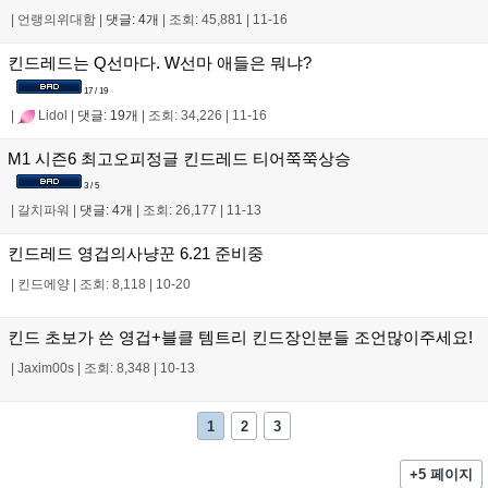
|
언랭의위대함
|
댓글: 4개
|
조회: 45,881
|
11-16
킨드레드는 Q선마다. W선마 애들은 뭐냐?
17 / 19
|
Lidol
|
댓글: 19개
|
조회: 34,226
|
11-16
M1 시즌6 최고오피정글 킨드레드 티어쭉쭉상승
3 / 5
|
갈치파워
|
댓글: 4개
|
조회: 26,177
|
11-13
킨드레드 영겁의사냥꾼 6.21 준비중
|
킨드에양
|
조회: 8,118
|
10-20
킨드 초보가 쓴 영겁+블클 템트리 킨드장인분들 조언많이주세요!
|
Jaxim00s
|
조회: 8,348
|
10-13
1
2
3
+5 페이지