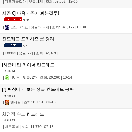
|
티모가좋같아
|
댓글: 1개
|
조회: 59,862
|
12-10
시즌 8] 다음시즌에 뵈는걸루!
58 / 70
|
킨드야캐요
|
댓글: 252개
|
조회: 641,056
|
10-30
킨드레드 프리시즌 룬 정리
5 / 5
|
Edohot
|
댓글: 2개
|
조회: 32,979
|
11-11
[시즌8] 탑 라이너 킨드레드
평가중 (
2
)
|
HUIMI
|
댓글: 2개
|
조회: 29,266
|
10-14
[*] 픽창에서 보는 정글 킨드레드 공략
평가중 (
1
)
|
옛사람
|
조회: 13,851
|
08-15
치명적 속도 킨드레드
평가중 (
1
)
|
대두목님
|
조회: 11,770
|
07-13