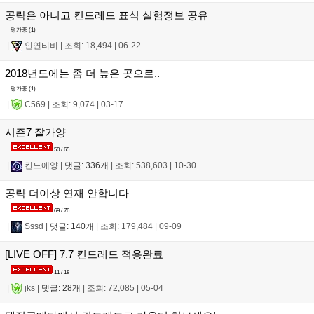
공략은 아니고 킨드레드 표식 실험정보 공유
평가중 (
1
)
|
인연티비
|
조회: 18,494
|
06-22
2018년도에는 좀 더 높은 곳으로..
평가중 (
1
)
|
C569
|
조회: 9,074
|
03-17
시즌7 잘가양
50 / 65
|
킨드에양
|
댓글: 336개
|
조회: 538,603
|
10-30
공략 더이상 연재 안합니다
69 / 76
|
Sssd
|
댓글: 140개
|
조회: 179,484
|
09-09
[LIVE OFF] 7.7 킨드레드 적용완료
11 / 18
|
jks
|
댓글: 28개
|
조회: 72,085
|
05-04