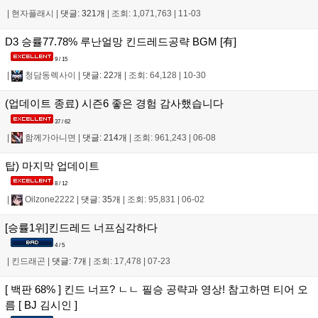
|
현자플래시
|
댓글: 321개
|
조회: 1,071,763
|
11-03
D3 승률77.78% 루난얼망 킨드레드공략 BGM [有]
9 / 15
|
청담동렉사이
|
댓글: 22개
|
조회: 64,128
|
10-30
(업데이트 종료) 시즌6 좋은 경험 감사했습니다
37 / 62
|
함께가아니면
|
댓글: 214개
|
조회: 961,243
|
06-08
탑) 마지막 업데이트
8 / 12
|
Oilzone2222
|
댓글: 35개
|
조회: 95,831
|
06-02
[승률1위]킨드레드 너프심각하다
4 / 5
|
킨드래곤
|
댓글: 7개
|
조회: 17,478
|
07-23
[ 백판 68% ] 킨드 너프? ㄴㄴ 필승 공략과 영상! 참고하면 티어 오
름 [ BJ 김시인 ]