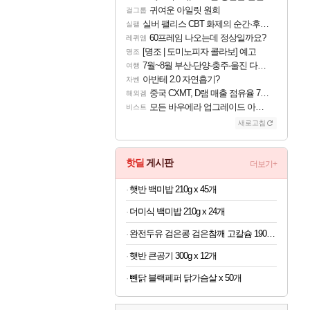
귀여운 아일릿 원희
걸그룹
실버 팰리스 CBT 화제의 순간·후기 모음
실팰
60프레임 나오는데 정상일까요?
레퀴엠
[명조 | 도미노피자 콜라보] 예고
명조
7월~8월 부산-단양-충주-울진 다녀왔어요~
여행
아반테 2.0 자연흡기?
차벤
중국 CXMT, D램 매출 점유율 7%…글로벌 4위로 부상
해외겜
모든 바우에라 업그레이드 아이템 획득 위치 공략 (89개)
비스트
새로고침
핫딜
게시판
더보기+
햇반 백미밥 210g x 45개
더미식 백미밥 210g x 24개
완전두유 검은콩 검은참깨 고칼슘 190ml x 60개
햇반 큰공기 300g x 12개
뺀닭 블랙페퍼 닭가슴살 x 50개