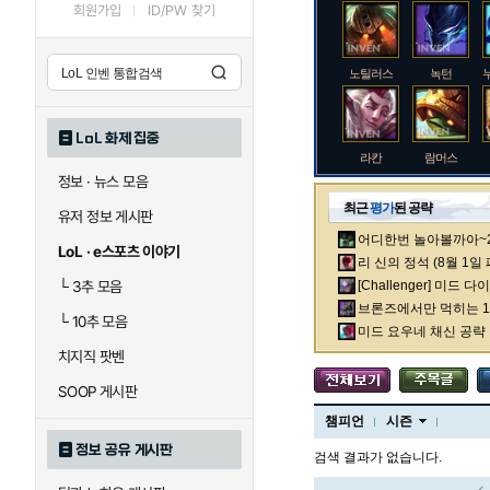
회원가입
ID/PW 찾기
노틸러스
녹턴
LoL 화제 집중
라칸
람머스
정보 · 뉴스 모음
최근
평가
된 공략
유저 정보 게시판
어디한번 놀아볼까아~2차
로크
루시안
LoL · e스포츠 이야기
리 신의 정석 (8월 1일
└
3추 모음
[Challenger] 미드 
브론즈에서만 먹히는 1렙
└
10추 모음
말자하
말파이트
미드 요우네 채신 공략
치지직 팟벤
SOOP 게시판
바이
베이가
챔피언
시즌
정보 공유 게시판
검색 결과가 없습니다.