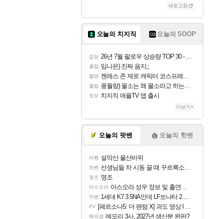
새로고침
조이
오늘의 치지직
오늘의 SOOP
카시오페아
26년 7월 팔로우 상승량 TOP 30 - 월간 치지직
잡담
임나은) 진짜 음지;;
클립
젠레스 존 제로 캐릭터 코스프레한 꽁주
짤방
코르키
풍월량) 물소는 왜 물소라고 하는거야? 아! 그만 ㅋㅋ 알았어 ㅋㅋ
클립
치지직 애플TV 앱 출시
정보
더보기+
트런들
오늘의 팟벤
오늘의 핫벤
설악산 울산바위
여행
피즈
선생님들 차 시동 끌 때 꾸르륵소리나는데
차벤
명조
명조
아스오라 성우 정보 및 출연작 모음
아스오라
1세대 K7 3.5NA인데 LF쏘나타 2.0NA 기변하면 유류비 절약이 얼마나 될까요..?
차벤
[페르소나5: 더 팬텀 X] 괴도 영상 l 타카마키 안·댄싱 스타
PV
메모리 3사, 2027년 생산분 완판?
해외겜