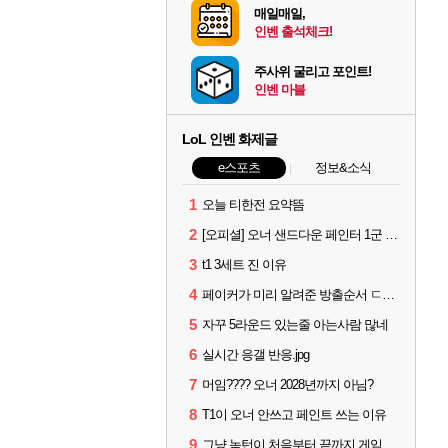
매일매일,
인벤 출석체크!
주사위 굴리고 포인트!
인벤 마블
LoL 인벤 화제글
e스포츠
정보&소식
1
오늘 티한전 요약뜸
2
[오피셜] 오너 샌드다운 페인터 1군 콜업 출전
3
t1 3세트 진 이유
4
페이커가 미리 알려준 방출순서 ㄷㄷㄷㄷ
5
자꾸 5라운드 있는줄 아는사람 많네
6
실시간 응갤 반응.jpg
7
머임???? 오너 2028년까지 아님?
8
T1이 오너 안쓰고 페인트 쓰는 이유
9
그냥 녹턴이 처음부터 끝까지 게임 지게 굴려줬는데