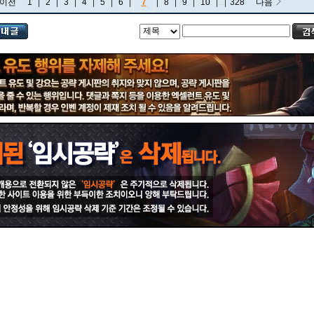
이전
1
|
2
|
3
|
4
|
5
|
6
|
7
|
8
|
9
|
10
|
...
|
328
다음
비에고
빅토르
뽀삐
사미라
사이온
사일러스
샤코
세트
소나
소라카
쉔
쉬바나
스몰더
스웨인
신드라
신지드
쓰레쉬
아리
아무무
아우렐리온 솔
아이번
아트록스
아펠리오스
알리스타
암베사
애니
애니비아
애쉬
오공
오로라
오른
오리아나
올라프
요네
요릭
유나라
유미
이렐리아
이블린
이즈리얼
일라오이
자르반 4세