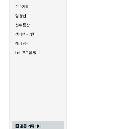
선수기록
팀 통산
선수 통산
챔피언 픽/밴
레더 랭킹
LoL 프로팀 정보
공통 커뮤니티