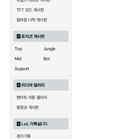
와일드 리프트 게시판
자이라
자크
TFT 모드 게시판
칼바람 나락 게시판
직스
진
포지션 게시판
Top
Jungle
카이사
카직스
Mid
Bot
Support
퀸
크산테
미디어 갤러리
팬아트 카툰 갤러리
트리스타나
트린다미어
동영상 게시판
LoL 기록실(구)
하이머딩거
헤카림
경기기록