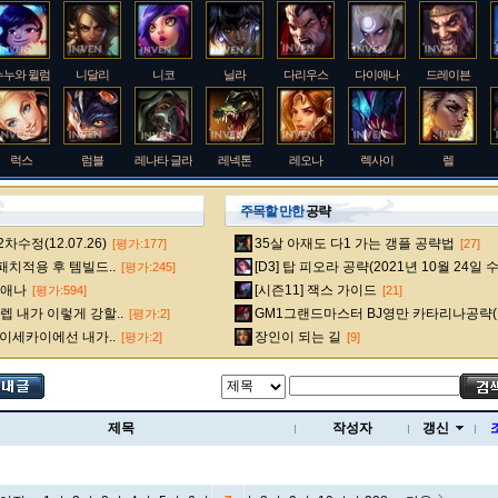
누누와 윌럼프
니달리
니코
닐라
다리우스
다이애나
드레이븐
럭스
럼블
레나타 글라스크
레넥톤
레오나
렉사이
렐
주목할 만한
공략
수정(12.07.26)
35살 아재도 다1 가는 갱플 공략법
[평가:177]
[27]
룰루
르블랑
리 신
리븐
리산드라
릴리아
마스터 이
 패치적용 후 템빌드..
[D3] 탑 피오라 공략(2021년 10월 24일 
[평가:245]
다이애나
[시즌11] 잭스 가이드
[평가:594]
[21]
 내가 이렇게 강할..
GM1그랜드마스터 BJ영만 카타리나공략(
[평가:2]
멜
모데카이저
모르가나
문도 박사
미스 포츈
밀리오
바드
 이세카이에선 내가..
장인이 되는 길
[평가:2]
[9]
베인
벡스
벨베스
벨코즈
볼리베어
브라움
브라이어
제목
작성자
갱신