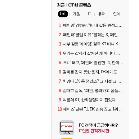
최근 HOT한 콘텐츠
LoL
게임
IT
유머
연예
1
'에이밍' 김하람, "팀 내 갈등 반성... 끝까지 뛰고 싶었다"
2
'페인터' 콜업 이유 "불화는 X, '페인터'는 부족한 콜을 채워줄 선수"
3
내부 갈등 '에이밍', 결국 KT 떠나 KRX로...'지우'와 트레이드
4
우리는 갑자기 잘해진 게 아니다 '씨맥' 김대호 감독의 자신감
5
'오너' 빼고, '페인터' 출전한 T1, 한화생명에 패배
6
갈피를 잡지 못한 젠지, DK에게도 0:2 패배
7
치명타 1% 룬 챙겼죠? 그 시절 그 감성 '롤 클래식' 30일 출시
8
김대호 감독, "패인, 명쾌하고 심플...다시 힘낼 수 있어"
9
여름의 KT, 한화생명까지 잡았다
10
'페이즈' 날뛴 T1, DK 연승 끊고 1위 지켜
PC 견적이 궁금하다면?
IT인벤 견적게시판