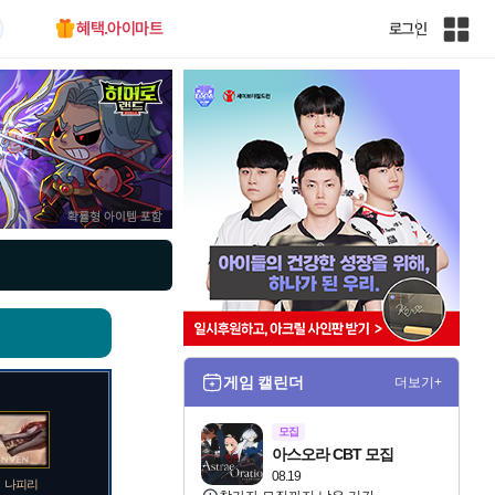
혜택.아이마트
로그인
인
벤
전
체
사
이
트
맵
게임 캘린더
더보기+
모집
아스오라 CBT 모집
08.19
나피리