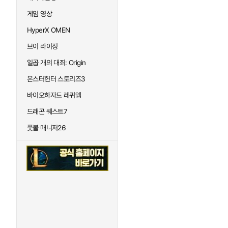
게임 영상
HyperX OMEN
브이 라이징
일곱 개의 대죄: Origin
몬스터헌터 스토리즈3
바이오하자드 레퀴엠
드래곤 퀘스트7
풋볼 매니저26