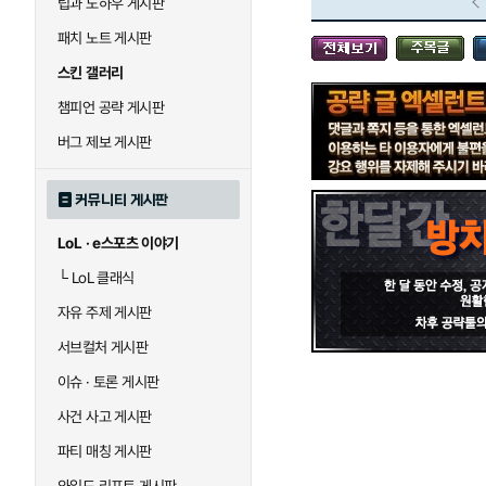
팁과 노하우 게시판
블라디미르
블리츠크랭크
패치 노트 게시판
스킨 갤러리
세라핀
세주아니
챔피언 공략 게시판
버그 제보 게시판
시비르
신 짜오
커뮤니티 게시판
LoL · e스포츠 이야기
아칼리
아크샨
└
LoL 클래식
자유 주제 게시판
에코
엘리스
서브컬처 게시판
이슈 · 토론 게시판
사건 사고 게시판
우르곳
워윅
파티 매칭 게시판