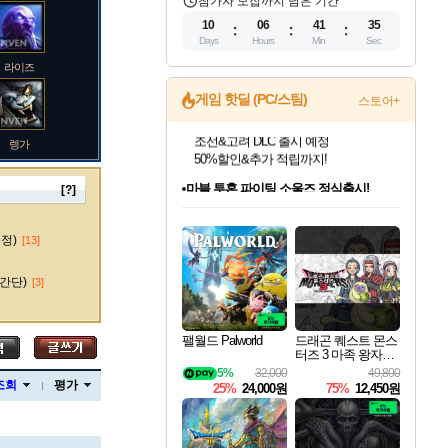
참가자 모집까지 남은 기간
10
06
41
34
Days
Hours
Min
Sec
라이즈
게임 핫딜 (PC/스팀)
스토어+
렝가
마블 투혼 파이팅 소울즈 정식출시!
마블 히어로 총 출동&화려한 격투!
네이버 포인트 혜택까지!
[?]
인벤게임즈 8월 특별 할인!
드래곤소드: 어웨이크닝 입점!
문명 7 특별 할인!
귀무자: 검의 길 예약 판매 중!
비스트 오브 리인카네이션 정식 출시!
커세어 코브 출시 기념 할인!
더 렐릭 퍼스트 가디언 정식 출시
베데스다 40주년 기념 할인 중!
캡콤 프렌차이즈 할인 진행 중!
캡콤 일부 상품 상시 할인
스타워즈 은하계 레이서
로블록스 기프트 카드 공식 입점
인기 퍼블리셔 모음!
스팀으로 만나는 드래곤소드!
조선&고려 DLC 출시 예정
10% 할인과
게임프릭 신작 IP
해적'섬'을 발전시키자!
설화x하드코어 액션!
베데스다의 명작들을
몬헌, 바하 등 인기 IP를
몬헌 와일즈 & 드래곤즈 도그마2
인벤게임즈에서 10% 추가 적립
Robux를 가장 안전하고
마오카이
최대 90% 할인가를 만나보세요!
네이버혜택과 함께 만나보세요!
50%할인&추가 적립까지!
이니&베니 혜택까지!
네이버 혜택가와 함께 예약하세요!
할인&네이버혜택으로 만나보세요!
네이버페이 혜택과 만나보세요!
40주년 프로모션으로 만나보세요!
할인가에 만나보세요!
일부 에디션 상시 할인!
혜택으로 예약 판매 중
편안하게 충전하세요
수정)
[13]
간단)
[3]
바루스
팰월드 Palworld
드래곤 퀘스트 몬스
터즈 3 마족 왕자와
엘프의 여행 Dragon
5%
32,000
49,800
브랜드
Quest Monsters The
조회
평가
25%
24,000원
75%
12,450원
Dark Prince