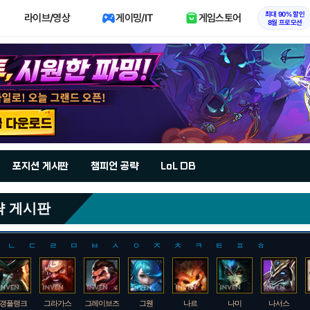
최대 90% 할인
라이브/영상
게이밍/IT
게임스토어
8월 프로모션
포지션 게시판
챔피언 공략
LoL DB
략 게시판
ㄴ
ㄷ
ㄹ
ㅁ
ㅂ
ㅅ
ㅇ
ㅈ
ㅊ
ㅋ
ㅌ
ㅍ
ㅎ
갱플랭크
그라가스
그레이브즈
그웬
나르
나미
나서스