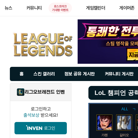
로스트아크
뉴스
커뮤니티
게임캘린더
게이머존
기대평 이벤트
홈
스킨 갤러리
정보 공유 게시판
커뮤니티 게시판
리그오브레전드 인벤
LoL 챔피언 공
로그인하고
ALL
ㄱ
출석보상
받으세요!
로그인
가렌
갈리오