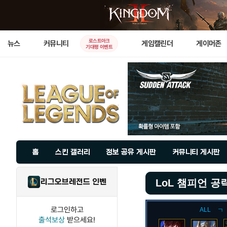
로스트아크
뉴스
커뮤니티
게임캘린더
게이머존
기대평 이벤트
홈
스킨 갤러리
정보 공유 게시판
커뮤니티 게시판
리그오브레전드 인벤
LoL 챔피언 공
로그인하고
ALL
ㄱ
출석보상
받으세요!