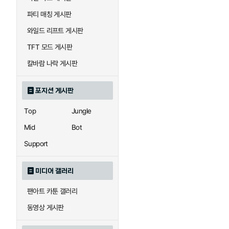
우르곳
워윅
파티 매칭 게시판
와일드 리프트 게시판
자이라
자크
TFT 모드 게시판
칼바람 나락 게시판
직스
진
포지션 게시판
Top
Jungle
카이사
카직스
Mid
Bot
Support
퀸
크산테
미디어 갤러리
팬아트 카툰 갤러리
트리스타나
트린다미어
동영상 게시판