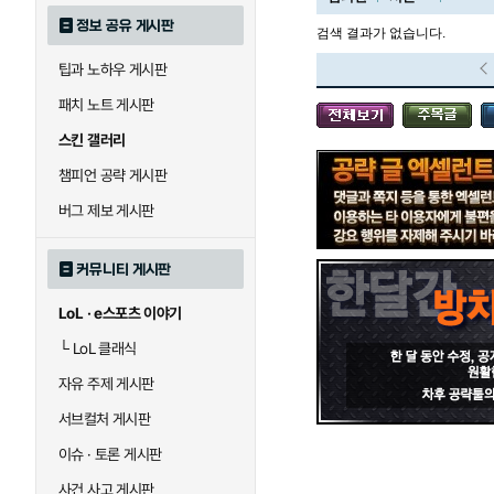
정보 공유 게시판
검색 결과가 없습니다.
팁과 노하우 게시판
블라디미르
블리츠크랭크
패치 노트 게시판
스킨 갤러리
세라핀
세주아니
챔피언 공략 게시판
버그 제보 게시판
시비르
신 짜오
커뮤니티 게시판
LoL · e스포츠 이야기
아칼리
아크샨
└
LoL 클래식
자유 주제 게시판
에코
엘리스
서브컬처 게시판
이슈 · 토론 게시판
사건 사고 게시판