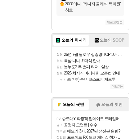
자야
3000이니
·
'리니지 클래식 특파원'
칭호
새로고침
조이
오늘의 치지직
오늘의 SOOP
카시오페아
26년 7월 팔로우 상승량 TOP 30 - 월간 치지직
잡담
룩삼 니니 초대석 안내
정보
봉누도2 두 번째 티저 - 일상
클립
코르키
2026 치지직 이리대회 오픈컵 안내
정보
초ㅇㅎ) 수녀 코스프레 제로투
ㅗㅜㅑ
더보기+
트런들
오늘의 팟벤
오늘의 핫벤
슈로대Y 확장팩 업데이트 트레일러
PV
피즈
공명자 모먼트 | 수수
명조
메모리 3사, 2027년 생산분 완판?
해외겜
프로젝트 RX 도쿄 게임쇼 참가 결정
섭컬겜