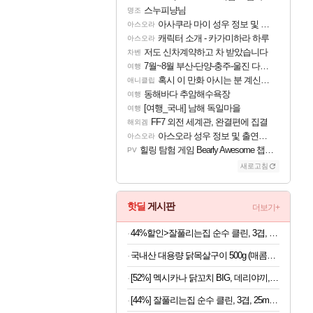
스누피냥님
명조
아사쿠라 마이 성우 정보 및 주요 필모
아스오라
캐릭터 소개 - 카가미하라 하루
아스오라
저도 신차계약하고 차 받았습니다
차벤
7월~8월 부산-단양-충주-울진 다녀왔어요~
여행
혹시 이 만화 아시는 분 계신가요
애니클립
동해바다 추암해수욕장
여행
[여행_국내] 남해 독일마을
여행
FF7 외전 세계관, 완결편에 집결
해외겜
아스오라 성우 정보 및 출연작 모음
아스오라
힐링 탐험 게임 Bearly Awesome 챕터 1 트레일러
PV
새로고침
핫딜
게시판
더보기+
44%할인>잘풀리는집 순수 클린, 3겹, 25m, 30롤, 2팩
국내산 대용량 닭목살구이 500g (매콤or달콤)
[52%] 멕시카나 닭꼬치 BIG, 데리야끼, 400g, 1봉 + 매콤숯불, 450g, 1봉
[44%] 잘풀리는집 순수 클린, 3겹, 25m, 30롤, 2팩