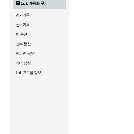
LoL 기록실(구)
하이머딩거
헤카림
경기기록
선수기록
팀 통산
선수 통산
챔피언 픽/밴
레더 랭킹
LoL 프로팀 정보