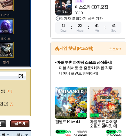
모집
아스오라 CBT 모집
08.19
나피리
참가자 모집까지 남은 기간
11
22
41
41
Days
Hours
Min
Sec
라이즈
게임 핫딜 (PC/스팀)
스토어+
렝가
마블 투혼 파이팅 소울즈 정식출시!
마블 히어로 총 출동&화려한 격투!
네이버 포인트 혜택까지!
[?]
인벤게임즈 8월 특별 할인!
드래곤소드: 어웨이크닝 입점!
문명 7 특별 할인!
귀무자: 검의 길 예약 판매 중!
비스트 오브 리인카네이션 정식 출시!
커세어 코브 출시 기념 할인!
더 렐릭 퍼스트 가디언 정식 출시
베데스다 40주년 기념 할인 중!
캡콤 프렌차이즈 할인 진행 중!
캡콤 일부 상품 상시 할인
스타워즈 은하계 레이서
로블록스 기프트 카드 공식 입점
인기 퍼블리셔 모음!
스팀으로 만나는 드래곤소드!
조선&고려 DLC 출시 예정
10% 할인과
게임프릭 신작 IP
해적'섬'을 발전시키자!
설화x하드코어 액션!
베데스다의 명작들을
몬헌, 바하 등 인기 IP를
몬헌 와일즈 & 드래곤즈 도그마2
인벤게임즈에서 10% 추가 적립
Robux를 가장 안전하고
마오카이
최대 90% 할인가를 만나보세요!
네이버혜택과 함께 만나보세요!
50%할인&추가 적립까지!
이니&베니 혜택까지!
네이버 혜택가와 함께 예약하세요!
할인&네이버혜택으로 만나보세요!
네이버페이 혜택과 만나보세요!
40주년 프로모션으로 만나보세요!
할인가에 만나보세요!
일부 에디션 상시 할인!
혜택으로 예약 판매 중
편안하게 충전하세요
수정)
[13]
간단)
[3]
바루스
팰월드 Palworld
마블 투혼 파이팅
소울즈 얼티밋 에디
션 예약구매 MARV
5%
32,000
5%
브랜드
EL Tokon Fighting S
조회
평가