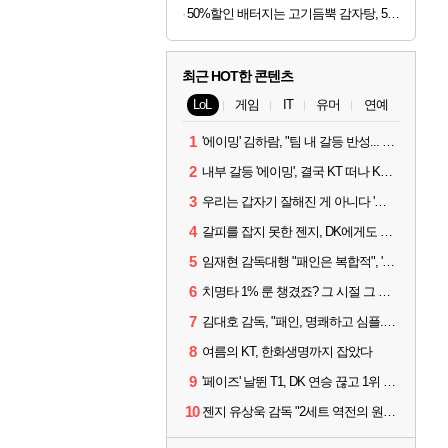
50%할인 배터지는 고기듬뿍 감자탕, 5kg, 1개
최근 HOT한 콘텐츠
LoL
게임
IT
유머
연예
1
'에이밍' 김하람, "팀 내 갈등 반성... 끝까지 뛰고 싶었다"
2
내부 갈등 '에이밍', 결국 KT 떠나 KRX로...'지우'와 트레이드
3
우리는 갑자기 잘해진 게 아니다 '씨맥' 김대호 감독의 자신감
4
갈피를 잡지 못한 젠지, DK에게도 0:2 패배
5
임재현 감독대행 "패인은 복합적", '도란' "팀에 과부하 왔다"
6
치명타 1% 룬 챙겼죠? 그 시절 그 감성 '롤 클래식' 30일 출시
7
김대호 감독, "패인, 명쾌하고 심플...다시 힘낼 수 있어"
8
여름의 KT, 한화생명까지 잡았다
9
'페이즈' 날뛴 T1, DK 연승 끊고 1위 지켜
10
젠지 유상욱 감독 "2세트 역전의 원인...너무 급했다"