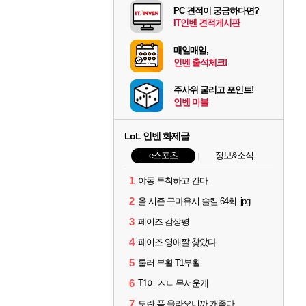
PC 견적이 궁금하다면?
IT인벤 견적게시판
매일매일,
인벤 출석체크!
주사위 굴리고 포인트!
인벤 마블
LoL 인벤 화제글
e스포츠
정보&소식
1
야동 투척하고 간다
2
올 시즌 구마유시 솔킬 64회..jpg
3
페이즈 감상평
4
페이즈 영애짤 찾았다
5
룰러 부활 T1부활
6
T1이 ㅈㄴ 무서운게
7
도란 폼 올라오니까 개좋다