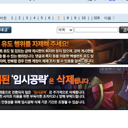
이전
1
|
2
|
3
|
4
|
5
|
6
|
7
|
8
|
9
|
10
|
...
|
328
다음
비에고
빅토르
뽀삐
사미라
사이온
사일러스
샤코
세트
소나
소라카
쉔
쉬바나
스몰더
스웨인
신드라
신지드
쓰레쉬
아리
아무무
아우렐리온 솔
아이번
아트록스
아펠리오스
알리스타
암베사
애니
애니비아
애쉬
오공
오로라
오른
오리아나
올라프
요네
요릭