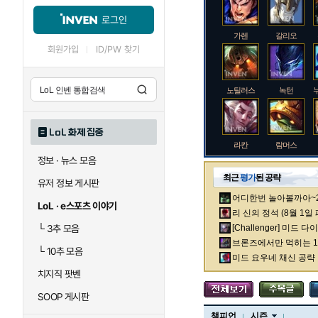
로그인
가렌
갈리오
회원가입
ID/PW 찾기
노틸러스
녹턴
LoL 화제 집중
라칸
람머스
정보 · 뉴스 모음
최근
평가
된 공략
유저 정보 게시판
어디한번 놀아볼까아~2차
로크
루시안
LoL · e스포츠 이야기
리 신의 정석 (8월 1일
└
3추 모음
[Challenger] 미드 
브론즈에서만 먹히는 1렙
└
10추 모음
말자하
말파이트
미드 요우네 채신 공략
치지직 팟벤
SOOP 게시판
바이
베이가
챔피언
시즌