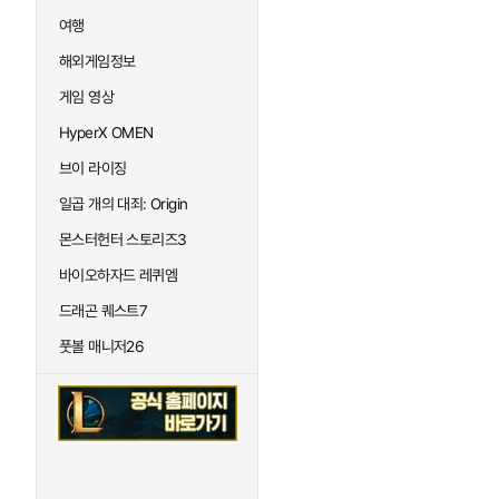
여행
해외게임정보
게임 영상
HyperX OMEN
브이 라이징
일곱 개의 대죄: Origin
몬스터헌터 스토리즈3
바이오하자드 레퀴엠
드래곤 퀘스트7
풋볼 매니저26