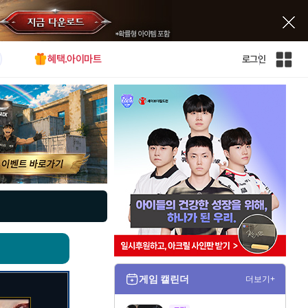
혜택.아이마트
로그인
인
벤
전
체
사
이
트
맵
게임 캘린더
더보기+