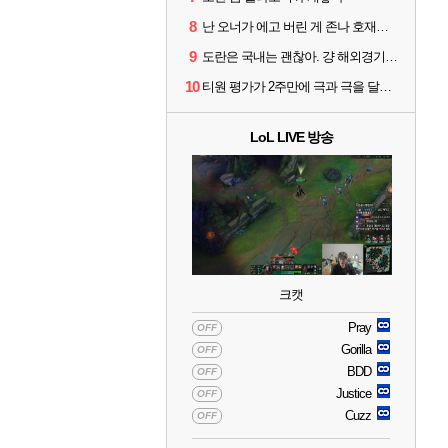
8
난 오너가 에고 버린 게 존나 호재라고 봄
9
도란은 국내는 괜찮아. 걍 해외경기가 개 쓰레기라 그래
10
티원 평가가 2주만에 극과 극을 달리고 있네
LoL LIVE 방송
크캣
Pray
OFF
Gorilla
OFF
BDD
OFF
Justice
OFF
Cuzz
OFF