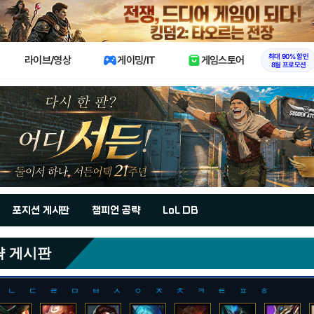
X
최대 90% 할인
라이브/영상
게이밍/IT
게임스토어
8월 프로모션
포지션 게시판
챔피언 공략
LoL DB
략 게시판
ㄴ
ㄷ
ㄹ
ㅁ
ㅂ
ㅅ
ㅇ
ㅈ
ㅊ
ㅋ
ㅌ
ㅍ
ㅎ