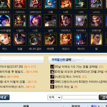
갱플랭크
그라가스
그레이브즈
그웬
나르
나미
나서스
누누와 윌럼프
니달리
니코
닐라
다리우스
다이애나
드레이븐
럭스
럼블
레나타 글라스크
레넥톤
레오나
렉사이
렐
주목할 만한
공략
수정(12.07.26)
35살 아재도 다1 가는 갱플 공략법
[평가:177]
[27]
룰루
르블랑
리 신
리븐
리산드라
릴리아
마스터 이
 패치적용 후 템빌드..
[D3] 탑 피오라 공략(2021년 10월 24일 
[평가:245]
다이애나
[시즌11] 잭스 가이드
[평가:594]
[21]
 내가 이렇게 강할..
GM1그랜드마스터 BJ영만 카타리나공략(
[평가:2]
멜
모데카이저
모르가나
문도 박사
미스 포츈
밀리오
바드
 이세카이에선 내가..
장인이 되는 길
[평가:2]
[9]
베인
벡스
벨베스
벨코즈
볼리베어
브라움
브라이어
제목
작성자
갱신