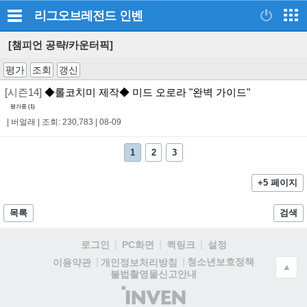
리그오브레전드
인벤
[챔피언 공략/카운터픽]
평가
조회
갱신
[시즌14]
◆롤코치미 제작◆ 미드 오로라 "완벽 가이드"
평가중 (
1
)
|
버얼래
|
조회: 230,783
|
08-09
1
2
3
+5 페이지
목록
검색
로그인
PC화면
퀵링크
설정
청소년보호정책
이용약관
개인정보처리방침
▲
불법촬영물신고안내
(주)
인