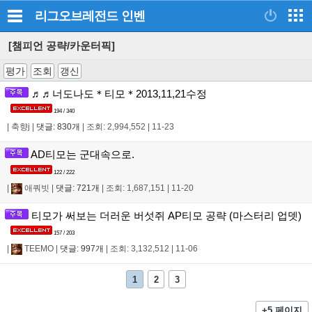
리그오브레전드
인벤
[챔피언 공략/카운터픽]
평가
조회
갱신
♬♬너도나도＊티모＊2013,11,21수정
194 / 340
|
축향j
|
댓글: 830개
|
조회: 2,994,552
|
11-23
AD티모는 군대속으로.
122 / 222
|
애쿼빗
|
댓글: 721개
|
조회: 1,687,151
|
11-20
티모가 써보는 더러운 버섯쥐 AP티모 공략 (마스터리 업뎃)
157 / 203
|
TEEMO
|
댓글: 997개
|
조회: 3,132,512
|
11-06
1
2
3
+5 페이지