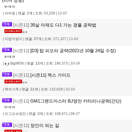
(티어 상승)
평가중 (
2
)
|
라하랒
|
댓글: 2개
|
조회: 53,259
|
12-07
[시즌11]
35살 아재도 다1 가는 갱플 공략법
8 / 9
|
마법지팡이
|
댓글: 27개
|
조회: 271,327
|
11-02
[시즌11]
[D3] 탑 피오라 공략(2021년 10월 24일 수정)
평가중 (
3
)
|
Bjg9656
|
댓글: 13개
|
조회: 196,373
|
10-24
[시즌11]
[시즌11] 잭스 가이드
6 / 6
|
백와가족
|
댓글: 21개
|
조회: 132,828
|
10-10
[시즌11]
GM1그랜드마스터 BJ영만 카타리나공략(간단)
평가중 (
4
)
|
리그오브영만
|
댓글: 3개
|
조회: 108,471
|
09-27
[시즌11]
장인이 되는 길