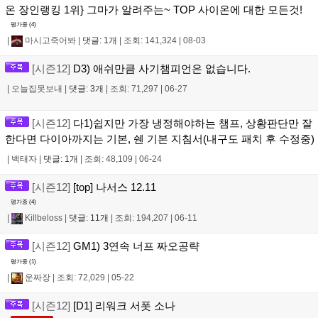
온 장인랭킹 1위} 그마가 알려주는~ TOP 사이온에 대한 모든것!
평가중 (
4
)
|
마시고죽어봐
|
댓글: 1개
|
조회: 141,324
|
08-03
[시즌12]
D3) 애쉬만큼 사기챔피언은 없습니다.
|
오늘집못보내
|
댓글: 3개
|
조회: 71,297
|
06-27
[시즌12]
다1)쉽지만 가장 냉정해야하는 챔프, 상황판단만 잘
한다면 다이아까지는 기본, 쉔 기본 지침서(내구도 패치 후 수정중)
|
백태자
|
댓글: 1개
|
조회: 48,109
|
06-24
[시즌12]
[top] 나서스 12.11
평가중 (
4
)
|
Killbeloss
|
댓글: 11개
|
조회: 194,207
|
06-11
[시즌12]
GM1) 3연속 너프 짜오공략
평가중 (
1
)
|
운짜장
|
조회: 72,029
|
05-22
[시즌12]
[D1] 리워크 서폿 소나