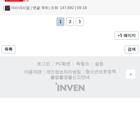
6 / 6
|
여리여리열
|
댓글: 9개
|
조회: 147,692
|
09-18
1
2
3
+5 페이지
목록
검색
로그인
PC화면
퀵링크
설정
청소년보호정책
이용약관
개인정보처리방침
▲
불법촬영물신고안내
(주)
인
벤