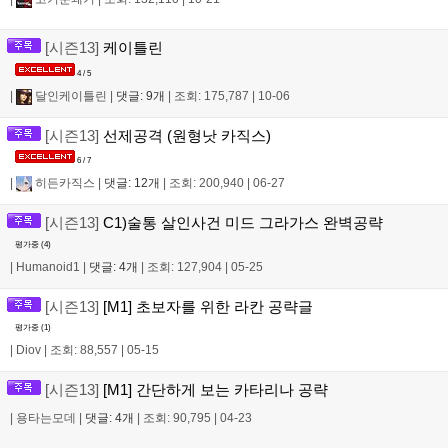
[시즌13]
케이틀린
4 / 5
|
달인케이틀린
|
댓글: 9개
|
조회: 175,787
|
10-06
[시즌13]
선제공격 (원형낫 카직스)
6 / 7
|
히든카직스
|
댓글: 12개
|
조회: 200,940
|
06-27
[시즌13]
C1)술통 살인사건 미드 그라가스 완벽공략
평가중 (
4
)
|
Humanoid1
|
댓글: 4개
|
조회: 127,904
|
05-25
[시즌13]
[M1] 초보자를 위한 라칸 공략글
평가중 (
1
)
|
Diov
|
조회: 88,557
|
05-15
[시즌13]
[M1] 간단하게 보는 카타리나 공략
|
용타는모데
|
댓글: 4개
|
조회: 90,795
|
04-23