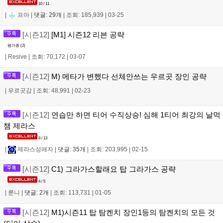
10 / 11
|
프아
|
댓글: 29개
|
조회: 185,939
|
03-25
[시즌12]
[M1] 시즌12 리븐 공략
평가중 (
2
)
|
Resive
|
조회: 70,172
|
03-07
[시즌12]
M) 메타가 변했다 선체안쓰는 우르곳 장인 공략
|
우르곳감
|
조회: 48,991
|
02-23
[시즌12]
연습만 하면 티어 수직상승! 심해 1티어 최강의 날먹
챔 제라스
8 / 13
|
제라스성애자
|
댓글: 35개
|
조회: 203,995
|
02-15
[시즌12]
C1) 그라가스할래요 탑 그라가스 공략
4 / 5
|
룬니
|
댓글: 2개
|
조회: 113,731
|
01-05
[시즌12]
M1)시즌11 탑 탐켄치 장인1등의 탐켄치의 모든 것