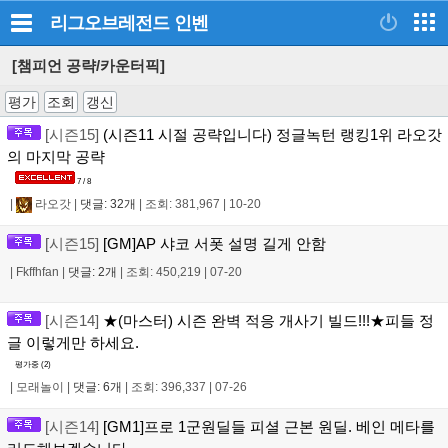
리그오브레전드
인벤
[챔피언 공략/카운터픽]
평가
조회
갱신
[시즌15]
(시즌11 시절 공략입니다) 정글녹턴 랭킹1위 라오갓
의 마지막 공략
7 / 8
|
라오갓
|
댓글: 32개
|
조회: 381,967
|
10-20
[시즌15]
[GM]AP 샤코 서폿 설명 길게 안함
|
Fkffhfan
|
댓글: 2개
|
조회: 450,219
|
07-20
[시즌14]
★(마스터) 시즌 완벽 적응 개사기 빌드!!!★피들 정
글 이렇게만 하세요.
평가중 (
2
)
|
모래놀이
|
댓글: 6개
|
조회: 396,337
|
07-26
[시즌14]
[GM1]프로 1군원딜들 피셜 근본 원딜. 베인 메타를