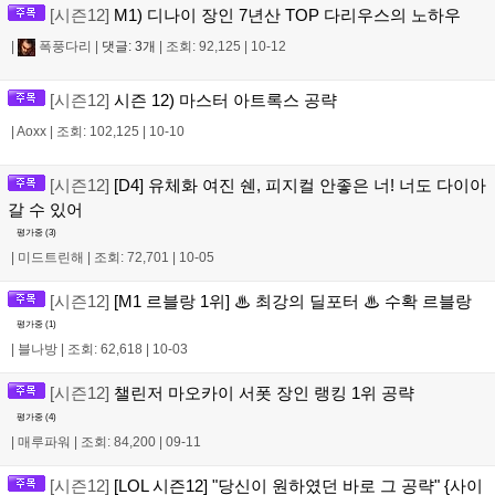
[시즌12]
M1) 디나이 장인 7년산 TOP 다리우스의 노하우
|
폭풍다리
|
댓글: 3개
|
조회: 92,125
|
10-12
[시즌12]
시즌 12) 마스터 아트록스 공략
|
Aoxx
|
조회: 102,125
|
10-10
[시즌12]
[D4] 유체화 여진 쉔, 피지컬 안좋은 너! 너도 다이아
갈 수 있어
평가중 (
3
)
|
미드트린해
|
조회: 72,701
|
10-05
[시즌12]
[M1 르블랑 1위] ♨ 최강의 딜포터 ♨ 수확 르블랑
평가중 (
1
)
|
블나방
|
조회: 62,618
|
10-03
[시즌12]
챌린저 마오카이 서폿 장인 랭킹 1위 공략
평가중 (
4
)
|
매루파워
|
조회: 84,200
|
09-11
[시즌12]
[LOL 시즌12] "당신이 원하였던 바로 그 공략" {사이