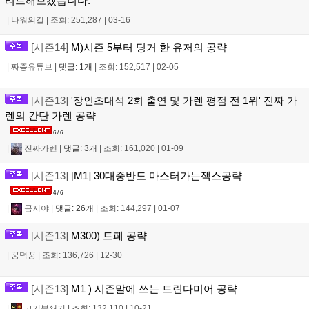
리드해보겠습니다.
|
나워의길
|
조회: 251,287
|
03-16
[시즌14]
M)시즌 5부터 딩거 한 유저의 공략
|
짜증유튜브
|
댓글: 1개
|
조회: 152,517
|
02-05
[시즌13]
'장인초대석 2회 출연 및 가렌 평점 전 1위' 진짜 가
렌의 간단 가렌 공략
6 / 6
|
진짜가렌
|
댓글: 3개
|
조회: 161,020
|
01-09
[시즌13]
[M1] 30대중반도 마스터가는잭스공략
4 / 6
|
곰지야
|
댓글: 26개
|
조회: 144,297
|
01-07
[시즌13]
M300) 트페 공략
|
꿍덕꿍
|
조회: 136,726
|
12-30
[시즌13]
M1 ) 시즌말에 쓰는 트린다미어 공략
|
고기분쇄기
|
조회: 132,110
|
10-21