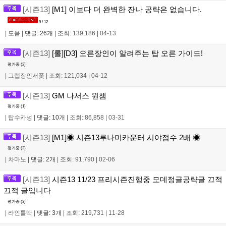
[시즌13]
[M1] 이보다 더 완벽한 잔나 공략은 없습니다.
9 / 12
|
도음
|
댓글: 26개
|
조회: 139,186
|
04-13
[시즌13]
[롤][D3] 오른장인이 알려주는 탑 오른 가이드!
평가중 (
2
)
|
그랩장인서폿
|
조회: 121,034
|
04-12
[시즌13]
GM 나서스 원챔
평가중 (
1
)
|
탑수카넝
|
댓글: 10개
|
조회: 86,858
|
03-31
[시즌13]
[M1]◉ 시즌13루나미카운터 시야점수 2배 ◉
평가중 (
2
)
|
차마노
|
댓글: 2개
|
조회: 91,790
|
02-06
[시즌13]
시즌13 11/23 프리시즌진행중 모데정글공략글 끄적
끄적 글입니다
평가중 (
3
)
|
라인틀딱
|
댓글: 3개
|
조회: 219,731
|
11-28