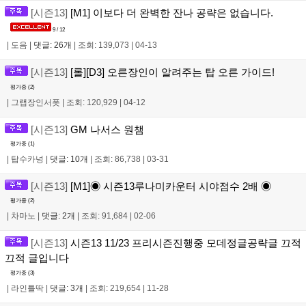
[시즌13]
[M1] 이보다 더 완벽한 잔나 공략은 없습니다.
9 / 12
|
도음
|
댓글: 26개
|
조회: 139,073
|
04-13
[시즌13]
[롤][D3] 오른장인이 알려주는 탑 오른 가이드!
평가중 (
2
)
|
그랩장인서폿
|
조회: 120,929
|
04-12
[시즌13]
GM 나서스 원챔
평가중 (
1
)
|
탑수카넝
|
댓글: 10개
|
조회: 86,738
|
03-31
[시즌13]
[M1]◉ 시즌13루나미카운터 시야점수 2배 ◉
평가중 (
2
)
|
차마노
|
댓글: 2개
|
조회: 91,684
|
02-06
[시즌13]
시즌13 11/23 프리시즌진행중 모데정글공략글 끄적
끄적 글입니다
평가중 (
3
)
|
라인틀딱
|
댓글: 3개
|
조회: 219,654
|
11-28