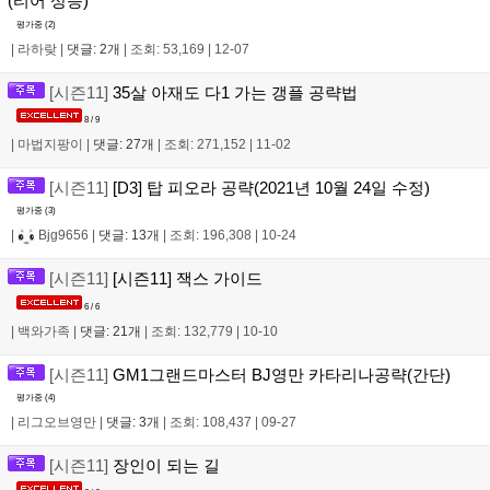
(티어 상승)
평가중 (
2
)
|
라하랒
|
댓글: 2개
|
조회: 53,169
|
12-07
[시즌11]
35살 아재도 다1 가는 갱플 공략법
8 / 9
|
마법지팡이
|
댓글: 27개
|
조회: 271,152
|
11-02
[시즌11]
[D3] 탑 피오라 공략(2021년 10월 24일 수정)
평가중 (
3
)
|
Bjg9656
|
댓글: 13개
|
조회: 196,308
|
10-24
[시즌11]
[시즌11] 잭스 가이드
6 / 6
|
백와가족
|
댓글: 21개
|
조회: 132,779
|
10-10
[시즌11]
GM1그랜드마스터 BJ영만 카타리나공략(간단)
평가중 (
4
)
|
리그오브영만
|
댓글: 3개
|
조회: 108,437
|
09-27
[시즌11]
장인이 되는 길