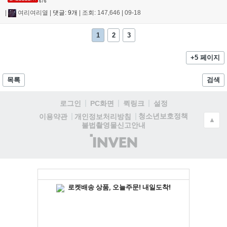
6 / 6
|
여리여리열
|
댓글: 9개
|
조회: 147,646
|
09-18
1
2
3
+5 페이지
목록
검색
로그인
PC화면
퀵링크
설정
청소년보호정책
이용약관
개인정보처리방침
▲
불법촬영물신고안내
(주)
인
벤