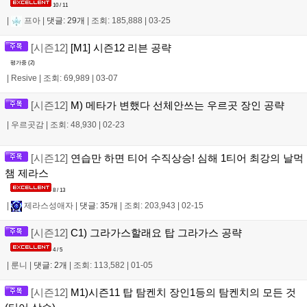
10 / 11
|
프아
|
댓글: 29개
|
조회: 185,888
|
03-25
[시즌12]
[M1] 시즌12 리븐 공략
평가중 (
2
)
|
Resive
|
조회: 69,989
|
03-07
[시즌12]
M) 메타가 변했다 선체안쓰는 우르곳 장인 공략
|
우르곳감
|
조회: 48,930
|
02-23
[시즌12]
연습만 하면 티어 수직상승! 심해 1티어 최강의 날먹
챔 제라스
8 / 13
|
제라스성애자
|
댓글: 35개
|
조회: 203,943
|
02-15
[시즌12]
C1) 그라가스할래요 탑 그라가스 공략
4 / 5
|
룬니
|
댓글: 2개
|
조회: 113,582
|
01-05
[시즌12]
M1)시즌11 탑 탐켄치 장인1등의 탐켄치의 모든 것