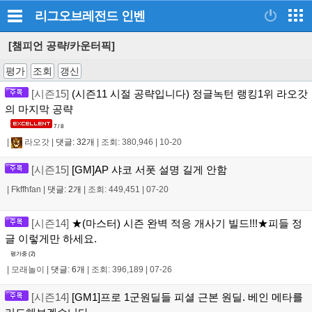
리그오브레전드
인벤
[챔피언 공략/카운터픽]
평가
조회
갱신
[시즌15]
(시즌11 시절 공략입니다) 정글녹턴 랭킹1위 라오갓
의 마지막 공략
7 / 8
|
라오갓
|
댓글: 32개
|
조회: 380,946
|
10-20
[시즌15]
[GM]AP 샤코 서폿 설명 길게 안함
|
Fkffhfan
|
댓글: 2개
|
조회: 449,451
|
07-20
[시즌14]
★(마스터) 시즌 완벽 적응 개사기 빌드!!!★피들 정
글 이렇게만 하세요.
평가중 (
2
)
|
모래놀이
|
댓글: 6개
|
조회: 396,189
|
07-26
[시즌14]
[GM1]프로 1군원딜들 피셜 근본 원딜. 베인 메타를