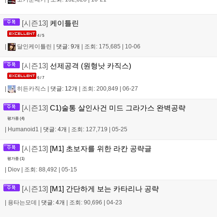
[시즌13]
케이틀린
4 / 5
|
달인케이틀린
|
댓글: 9개
|
조회: 175,685
|
10-06
[시즌13]
선제공격 (원형낫 카직스)
6 / 7
|
히든카직스
|
댓글: 12개
|
조회: 200,849
|
06-27
[시즌13]
C1)술통 살인사건 미드 그라가스 완벽공략
평가중 (
4
)
|
Humanoid1
|
댓글: 4개
|
조회: 127,719
|
05-25
[시즌13]
[M1] 초보자를 위한 라칸 공략글
평가중 (
1
)
|
Diov
|
조회: 88,492
|
05-15
[시즌13]
[M1] 간단하게 보는 카타리나 공략
|
용타는모데
|
댓글: 4개
|
조회: 90,696
|
04-23