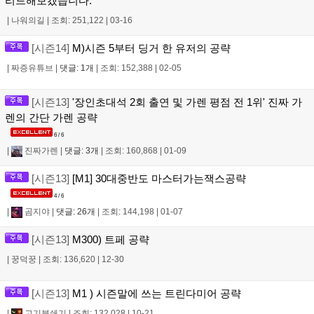
리드해보겠습니다.
|
나워의길
|
조회: 251,122
|
03-16
[시즌14]
M)시즌 5부터 딩거 한 유저의 공략
|
짜증유튜브
|
댓글: 1개
|
조회: 152,388
|
02-05
[시즌13]
'장인초대석 2회 출연 및 가렌 평점 전 1위' 진짜 가
렌의 간단 가렌 공략
6 / 6
|
진짜가렌
|
댓글: 3개
|
조회: 160,868
|
01-09
[시즌13]
[M1] 30대중반도 마스터가는잭스공략
4 / 6
|
곰지야
|
댓글: 26개
|
조회: 144,198
|
01-07
[시즌13]
M300) 트페 공략
|
꿍덕꿍
|
조회: 136,620
|
12-30
[시즌13]
M1 ) 시즌말에 쓰는 트린다미어 공략
|
고기분쇄기
|
조회: 132,028
|
10-21