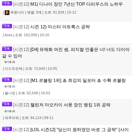
[시즌12]
M1) 디나이 장인 7년산 TOP 다리우스의 노하우
|
폭풍다리
|
댓글: 3개
|
조회: 91,928
|
10-12
[시즌12]
시즌 12) 마스터 아트록스 공략
|
Aoxx
|
조회: 102,059
|
10-10
[시즌12]
[D4] 유체화 여진 쉔, 피지컬 안좋은 너! 너도 다이아
갈 수 있어
평가중 (
3
)
|
미드트린해
|
조회: 72,640
|
10-05
[시즌12]
[M1 르블랑 1위] ♨ 최강의 딜포터 ♨ 수확 르블랑
평가중 (
1
)
|
블나방
|
조회: 62,549
|
10-03
[시즌12]
챌린저 마오카이 서폿 장인 랭킹 1위 공략
평가중 (
4
)
|
매루파워
|
조회: 84,124
|
09-11
[시즌12]
[LOL 시즌12] "당신이 원하였던 바로 그 공략" {사이