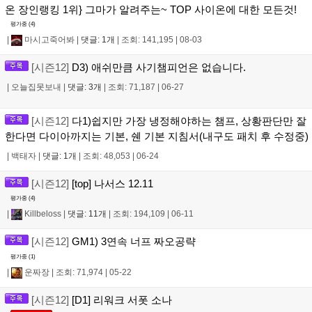
온 장인랭킹 1위} 그마가 알려주는~ TOP 사이온에 대한 모든것!
평가중 (
4
)
|
마시고죽어봐
|
댓글: 1개
|
조회: 141,195
|
08-03
[시즌12]
D3) 애쉬만큼 사기챔피언은 없습니다.
|
오늘집못보내
|
댓글: 3개
|
조회: 71,187
|
06-27
[시즌12]
다1)쉽지만 가장 냉정해야하는 챔프, 상황판단만 잘
한다면 다이아까지는 기본, 쉔 기본 지침서(내구도 패치 후 수정중)
|
백태자
|
댓글: 1개
|
조회: 48,053
|
06-24
[시즌12]
[top] 나서스 12.11
평가중 (
4
)
|
Killbeloss
|
댓글: 11개
|
조회: 194,109
|
06-11
[시즌12]
GM1) 3연속 너프 짜오공략
평가중 (
1
)
|
운짜장
|
조회: 71,974
|
05-22
[시즌12]
[D1] 리워크 서폿 소나