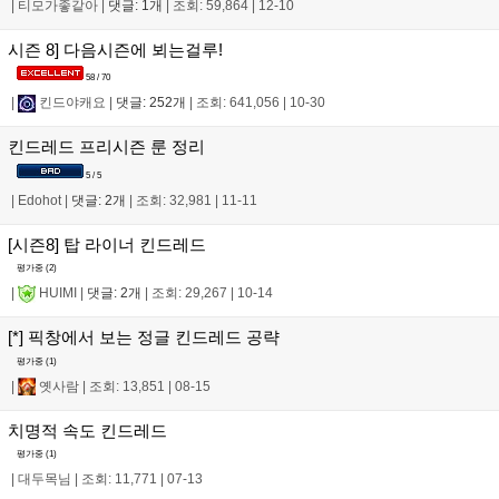
|
티모가좋같아
|
댓글: 1개
|
조회: 59,864
|
12-10
시즌 8] 다음시즌에 뵈는걸루!
58 / 70
|
킨드야캐요
|
댓글: 252개
|
조회: 641,056
|
10-30
킨드레드 프리시즌 룬 정리
5 / 5
|
Edohot
|
댓글: 2개
|
조회: 32,981
|
11-11
[시즌8] 탑 라이너 킨드레드
평가중 (
2
)
|
HUIMI
|
댓글: 2개
|
조회: 29,267
|
10-14
[*] 픽창에서 보는 정글 킨드레드 공략
평가중 (
1
)
|
옛사람
|
조회: 13,851
|
08-15
치명적 속도 킨드레드
평가중 (
1
)
|
대두목님
|
조회: 11,771
|
07-13