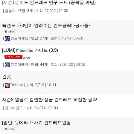
[시즌11]
미드 킨드레드 연구 노트 (공략글 아님)
|
김담수
|
댓글: 3개
|
조회: 27,012
|
12-30
숙련도 170만이 알려주는 킨드공략! -공사중-
평가중 (
4
)
|
킨드야캐요
|
댓글: 27개
|
조회: 84,246
|
08-16
[LUMI]킨드레드 가이드 (9.9)
16 / 20
|
킨드야캐요
|
댓글: 44개
|
조회: 328,423
|
06-16
킨폿
|
Rebullu
|
조회: 7,719
|
10-11
시즌9 원딜로 갈뻔한 정글 킨드레드 허접한 공략
|
천이씨친구
|
조회: 34,974
|
02-03
[일반] 뉴메타 개사기 킨드레드원딜
평가중 (
2
)