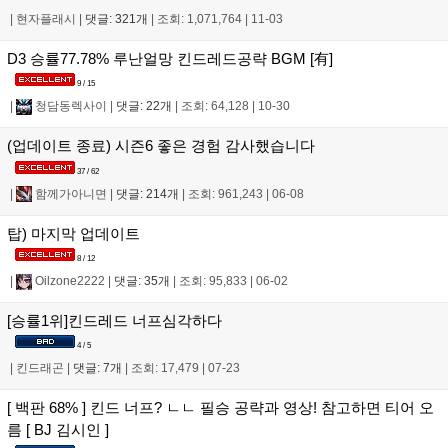
|
현자플래시
|
댓글: 321개
|
조회: 1,071,764
|
11-03
D3 승률77.78% 루난얼망 킨드레드공략 BGM [有]
9 / 15
|
청담동렉사이
|
댓글: 22개
|
조회: 64,128
|
10-30
(업데이트 종료) 시즌6 좋은 경험 감사했습니다
37 / 62
|
함께가아니면
|
댓글: 214개
|
조회: 961,243
|
06-08
탑) 마지막 업데이트
8 / 12
|
Oilzone2222
|
댓글: 35개
|
조회: 95,833
|
06-02
[승률1위]킨드레드 너프심각하다
4 / 5
|
킨드래곤
|
댓글: 7개
|
조회: 17,479
|
07-23
[ 백판 68% ] 킨드 너프? ㄴㄴ 필승 공략과 영상! 참고하면 티어 오
름 [ BJ 김시인 ]