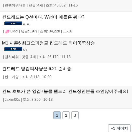
|
언랭의위대함
|
댓글: 4개
|
조회: 45,882
|
11-16
킨드레드는 Q선마다. W선마 애들은 뭐냐?
17 / 19
|
Lidol
|
댓글: 19개
|
조회: 34,228
|
11-16
M1 시즌6 최고오피정글 킨드레드 티어쭉쭉상승
3 / 5
|
갈치파워
|
댓글: 4개
|
조회: 26,179
|
11-13
킨드레드 영겁의사냥꾼 6.21 준비중
|
킨드에양
|
조회: 8,118
|
10-20
킨드 초보가 쓴 영겁+블클 템트리 킨드장인분들 조언많이주세요!
|
Jaxim00s
|
조회: 8,350
|
10-13
1
2
3
+5 페이지