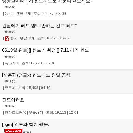
탱정글메타에서 킨드레드로 카운터 쳐보세요!
평가중 (
3
)
|
C569
|
댓글: 7개
|
조회: 20,987
|
08-09
원딜에게 레드 양보 안하는 킨드"레드"
평가중 (
3
)
|
천뢰
|
댓글: 2개
|
조회: 10,425
|
07-09
06.19일 완료)[[ 템트리 확정 ]] 7.11 리멕 킨드
평가중 (
3
)
|
폭스카미
|
조회: 12,923
|
06-19
[시즌7] (정글x) 킨드레드 원딜 공략!
평가중 (
3
)
|
뮤무라
|
조회: 15,495
|
04-10
킨드야캐요.
평가중 (
2
)
|
팬아트보러옴
|
댓글: 8개
|
조회: 19,113
|
12-04
[bgm] 킨드와 함께 랭을.
90 / 104