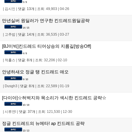
5 / 9
|
김시인
|
댓글: 13개
|
조회: 49,903
|
04-26
만년실버 원딜러가 연구한 킨드레드원딜공략
14 / 15
|
고추밥
|
댓글: 14개
|
조회: 36,535
|
03-27
[BJ미빅]킨드레드 티어상승의 지름길[방송Off]
4 / 9
|
적홀스
|
댓글: 8개
|
조회: 32,206
|
02-10
안녕하새오 정글 탱 킨드래드 애오
9 / 10
|
Dusgh3
|
댓글: 8개
|
조회: 22,589
|
01-19
[다이아]☆허벅지와 목소리가 섹시한 킨드레드 공략☆
10 / 19
|
시류연l
|
댓글: 37개
|
조회: 121,530
|
12-30
정글 킨드레드의 뉴메타! ap 킨드레드 공략
13 / 13