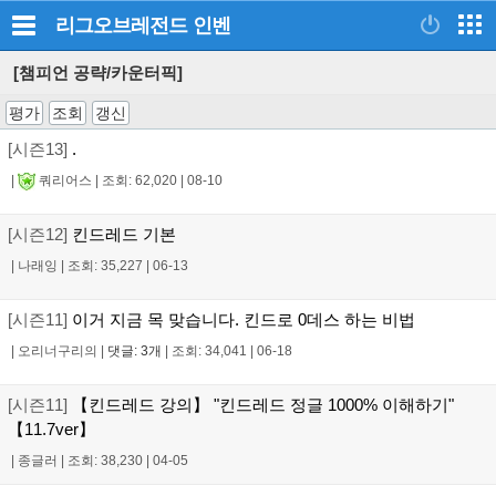
리그오브레전드
인벤
[챔피언 공략/카운터픽]
평가
조회
갱신
[시즌13]
.
|
쿼리어스
|
조회: 62,020
|
08-10
[시즌12]
킨드레드 기본
|
나래잉
|
조회: 35,227
|
06-13
[시즌11]
이거 지금 목 맞습니다. 킨드로 0데스 하는 비법
|
오리너구리의
|
댓글: 3개
|
조회: 34,041
|
06-18
[시즌11]
【킨드레드 강의】 "킨드레드 정글 1000% 이해하기"
【11.7ver】
|
종글러
|
조회: 38,230
|
04-05