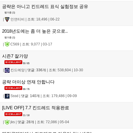
공략은 아니고 킨드레드 표식 실험정보 공유
평가중 (
1
)
|
인연티비
|
조회: 18,496
|
06-22
2018년도에는 좀 더 높은 곳으로..
평가중 (
1
)
|
C569
|
조회: 9,077
|
03-17
시즌7 잘가양
50 / 65
|
킨드에양
|
댓글: 336개
|
조회: 538,604
|
10-30
공략 더이상 연재 안합니다
69 / 76
|
Sssd
|
댓글: 140개
|
조회: 179,486
|
09-09
[LIVE OFF] 7.7 킨드레드 적용완료
11 / 18
|
jks
|
댓글: 28개
|
조회: 72,086
|
05-04