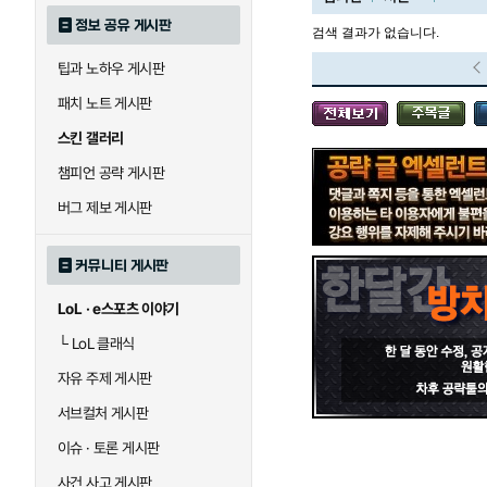
정보 공유 게시판
검색 결과가 없습니다.
팁과 노하우 게시판
블라디미르
블리츠크랭크
패치 노트 게시판
스킨 갤러리
세라핀
세주아니
챔피언 공략 게시판
버그 제보 게시판
시비르
신 짜오
커뮤니티 게시판
LoL · e스포츠 이야기
아칼리
아크샨
└
LoL 클래식
자유 주제 게시판
에코
엘리스
서브컬처 게시판
이슈 · 토론 게시판
사건 사고 게시판