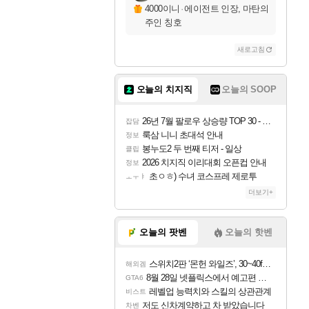
자야
4000이니
·
에이전트 인장, 마탄의
주인 칭호
새로고침
조이
오늘의 치지직
오늘의 SOOP
카시오페아
26년 7월 팔로우 상승량 TOP 30 - 월간 치지직
잡담
룩삼 니니 초대석 안내
정보
봉누도2 두 번째 티저 - 일상
클립
코르키
2026 치지직 이리대회 오픈컵 안내
정보
초ㅇㅎ) 수녀 코스프레 제로투
ㅗㅜㅑ
더보기+
트런들
오늘의 팟벤
오늘의 핫벤
스위치2판 ‘몬헌 와일즈’, 30~40fps 목표 추정
해외겜
피즈
8월 28일 넷플릭스에서 예고편 공개 예정
GTA6
레벨업 능력치와 스킬의 상관관계
비스트
저도 신차계약하고 차 받았습니다
차벤