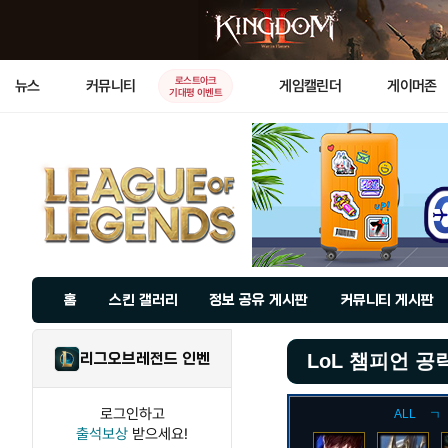
로스트아크
뉴스
커뮤니티
게임캘린더
게이머존
기대평 이벤트
홈
스킨 갤러리
정보 공유 게시판
커뮤니티 게시판
리그오브레전드 인벤
LoL 챔피언 공
로그인하고
ALL
ㄱ
출석보상
받으세요!