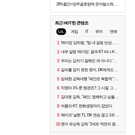
29%할인>양주골호랑떡 문어발소떡, 1kg, 1봉
최근 HOT한 콘텐츠
LoL
게임
IT
유머
연예
1
'에이밍' 김하람, "팀 내 갈등 반성... 끝까지 뛰고 싶었다"
2
내부 갈등 '에이밍', 결국 KT 떠나 KRX로...'지우'와 트레이드
3
우리는 갑자기 잘해진 게 아니다 '씨맥' 김대호 감독의 자신감
4
갈피를 잡지 못한 젠지, DK에게도 0:2 패배
5
임재현 감독대행 "패인은 복합적", '도란' "팀에 과부하 왔다"
6
치명타 1% 룬 챙겼죠? 그 시절 그 감성 '롤 클래식' 30일 출시
7
김대호 감독, "패인, 명쾌하고 심플...다시 힘낼 수 있어"
8
여름의 KT, 한화생명까지 잡았다
9
'페이즈' 날뛴 T1, DK 연승 끊고 1위 지켜
10
젠지 유상욱 감독 "2세트 역전의 원인...너무 급했다"