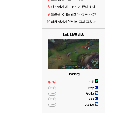
8
난 오너가 에고 버린 게 존나 호재라고 봄
9
도란은 국내는 괜찮아. 걍 해외경기가 개 쓰레기라 그래
10
티원 평가가 2주만에 극과 극을 달리고 있네
LoL LIVE 방송
Lindarang
크캣
LIVE
Pray
OFF
Gorilla
OFF
BDD
OFF
Justice
OFF