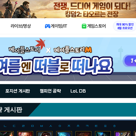
X
최대 90% 할인
라이브/영상
게이밍/IT
게임스토어
8월 프로모션
포지션 게시판
챔피언 공략
LoL DB
략 게시판
ㄴ
ㄷ
ㄹ
ㅁ
ㅂ
ㅅ
ㅇ
ㅈ
ㅊ
ㅋ
ㅌ
ㅍ
ㅎ