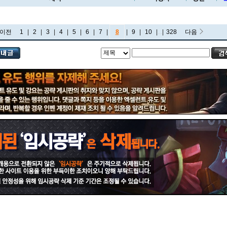
이전
1
|
2
|
3
|
4
|
5
|
6
|
7
|
8
|
9
|
10
|
...
|
328
다음
비에고
빅토르
뽀삐
사미라
사이온
사일러스
샤코
세트
소나
소라카
쉔
쉬바나
스몰더
스웨인
신드라
신지드
쓰레쉬
아리
아무무
아우렐리온 솔
아이번
아트록스
아펠리오스
알리스타
암베사
애니
애니비아
애쉬
오공
오로라
오른
오리아나
올라프
요네
요릭