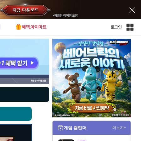
혜택.아이마트
로그인
인
벤
전
체
사
이
트
맵
게임 캘린더
더보기+