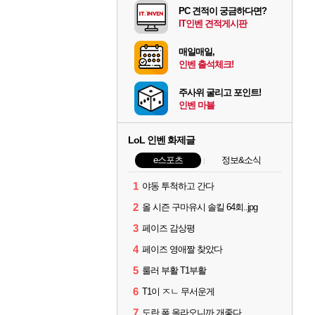
PC 견적이 궁금하다면?
IT인벤 견적게시판
매일매일,
인벤 출석체크!
주사위 굴리고 포인트!
인벤 마블
LoL 인벤 화제글
e스포츠
정보&소식
1
야동 투척하고 간다
2
올 시즌 구마유시 솔킬 64회..jpg
3
페이즈 감상평
4
페이즈 영애짤 찾았다
5
룰러 부활 T1부활
6
T1이 ㅈㄴ 무서운게
7
도란 폼 올라오니까 개좋다