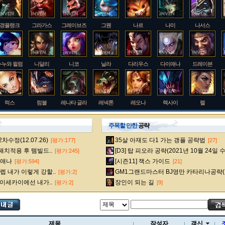
갱플랭크
그라가스
그레이브즈
그웬
나르
나미
나서스
누누와 윌럼프
니달리
니코
닐라
다리우스
다이애나
드레이븐
럭스
럼블
레나타 글라스크
레넥톤
레오나
렉사이
렐
주목할 만한
공략
수정(12.07.26)
35살 아재도 다1 가는 갱플 공략법
[평가:177]
[27]
룰루
르블랑
리 신
리븐
리산드라
릴리아
마스터 이
 패치적용 후 템빌드..
[D3] 탑 피오라 공략(2021년 10월 24일 
[평가:245]
다이애나
[시즌11] 잭스 가이드
[평가:594]
[21]
 내가 이렇게 강할..
GM1그랜드마스터 BJ영만 카타리나공략(
[평가:2]
멜
모데카이저
모르가나
문도 박사
미스 포츈
밀리오
바드
 이세카이에선 내가..
장인이 되는 길
[평가:2]
[9]
베인
벡스
벨베스
벨코즈
볼리베어
브라움
브라이어
제목
작성자
갱신