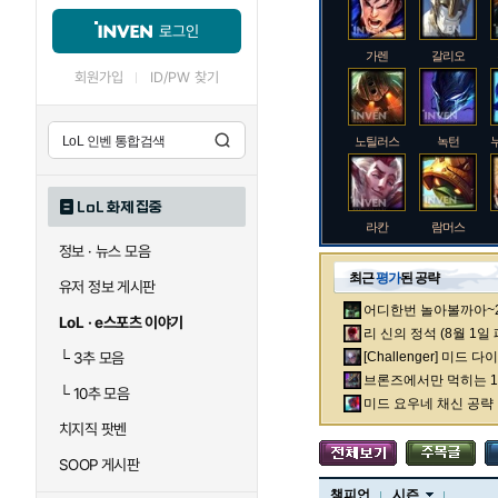
로그인
가렌
갈리오
회원가입
ID/PW 찾기
노틸러스
녹턴
LoL 화제 집중
라칸
람머스
정보 · 뉴스 모음
최근
평가
된 공략
유저 정보 게시판
어디한번 놀아볼까아~2차
로크
루시안
LoL · e스포츠 이야기
리 신의 정석 (8월 1일
└
3추 모음
[Challenger] 미드 
브론즈에서만 먹히는 1렙
└
10추 모음
말자하
말파이트
미드 요우네 채신 공략
치지직 팟벤
SOOP 게시판
바이
베이가
챔피언
시즌