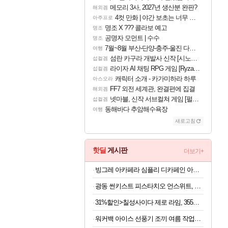
메모리 3사, 2027년 생산분 완판?
해외겜
4컷 만화 | 야간 보초는 너무 힘들어
아주프로
명조 X ??? 콜라보 예고
명조
공명자 모먼트 | 수수
명조
7월~8월 부산-단양-충주-울진 다녀왔어요~
여행
섬란 카구라 개발사 신작 [시노비 넥서스] 연내 출시 예정
섭컬겜
라이자 AI 채팅 RPG 게임 [RyzaChat: AI] 공개
섭컬겜
캐릭터 소개 - 카가미하라 하루
아스오라
FF7 외전 세계관, 완결편에 집결
해외겜
넷마블, 신작 서브컬쳐 게임 [펄 인 블루] 티저 사이트 오픈
섭컬겜
동해바다 추암해수욕장
여행
새로고침
핫딜
게시판
더보기+
빙그레 아카페라 심플리 디카페인 아메리카노, 무라벨, 400ml, 20개
광동 썬키스트 피스타치오 언스위트, 190ml, 24개
31%할인>칠성사이다 제로 라임, 355ml, 48개
워커백 아이스 선풍기 조끼 여름 작업복 폭염 냉풍 쿨 낚시 등산 캠핑 에어컨조끼(아이스팩포함)