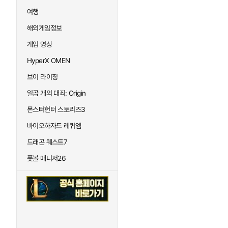
여행
해외게임정보
게임 영상
HyperX OMEN
브이 라이징
일곱 개의 대죄: Origin
몬스터헌터 스토리즈3
바이오하자드 레퀴엠
드래곤 퀘스트7
풋볼 매니저26