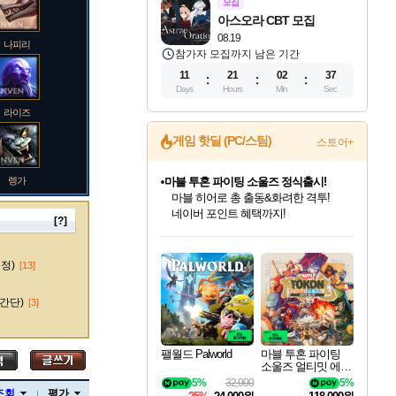
모집
아스오라 CBT 모집
08.19
나피리
참가자 모집까지 남은 기간
11
21
02
37
Days
Hours
Min
Sec
라이즈
게임 핫딜 (PC/스팀)
스토어+
렝가
마블 투혼 파이팅 소울즈 정식출시!
마블 히어로 총 출동&화려한 격투!
네이버 포인트 혜택까지!
[?]
인벤게임즈 8월 특별 할인!
드래곤소드: 어웨이크닝 입점!
문명 7 특별 할인!
귀무자: 검의 길 예약 판매 중!
비스트 오브 리인카네이션 정식 출시!
커세어 코브 출시 기념 할인!
더 렐릭 퍼스트 가디언 정식 출시
베데스다 40주년 기념 할인 중!
캡콤 프렌차이즈 할인 진행 중!
캡콤 일부 상품 상시 할인
스타워즈 은하계 레이서
로블록스 기프트 카드 공식 입점
인기 퍼블리셔 모음!
스팀으로 만나는 드래곤소드!
조선&고려 DLC 출시 예정
10% 할인과
게임프릭 신작 IP
해적'섬'을 발전시키자!
설화x하드코어 액션!
베데스다의 명작들을
몬헌, 바하 등 인기 IP를
몬헌 와일즈 & 드래곤즈 도그마2
인벤게임즈에서 10% 추가 적립
Robux를 가장 안전하고
마오카이
최대 90% 할인가를 만나보세요!
네이버혜택과 함께 만나보세요!
50%할인&추가 적립까지!
이니&베니 혜택까지!
네이버 혜택가와 함께 예약하세요!
할인&네이버혜택으로 만나보세요!
네이버페이 혜택과 만나보세요!
40주년 프로모션으로 만나보세요!
할인가에 만나보세요!
일부 에디션 상시 할인!
혜택으로 예약 판매 중
편안하게 충전하세요
수정)
[13]
간단)
[3]
바루스
팰월드 Palworld
마블 투혼 파이팅
소울즈 얼티밋 에디
션 MARVEL Tokon
5%
32,000
5%
브랜드
Fighting Souls Ultima
조회
평가