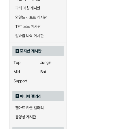
우르곳
워윅
파티 매칭 게시판
와일드 리프트 게시판
자이라
자크
TFT 모드 게시판
칼바람 나락 게시판
직스
진
포지션 게시판
Top
Jungle
카이사
카직스
Mid
Bot
Support
퀸
크산테
미디어 갤러리
팬아트 카툰 갤러리
트리스타나
트린다미어
동영상 게시판