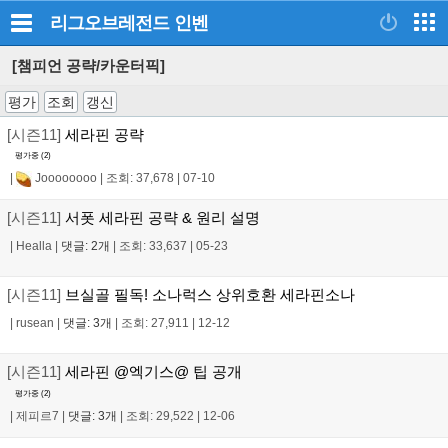
리그오브레전드
인벤
[챔피언 공략/카운터픽]
평가
조회
갱신
[시즌11]
세라핀 공략
평가중 (
2
)
|
Joooooooo
|
조회: 37,678
|
07-10
[시즌11]
서폿 세라핀 공략 & 원리 설명
|
Healla
|
댓글: 2개
|
조회: 33,637
|
05-23
[시즌11]
브실골 필독! 소나럭스 상위호환 세라핀소나
|
rusean
|
댓글: 3개
|
조회: 27,911
|
12-12
[시즌11]
세라핀 @엑기스@ 팁 공개
평가중 (
2
)
|
제피르7
|
댓글: 3개
|
조회: 29,522
|
12-06