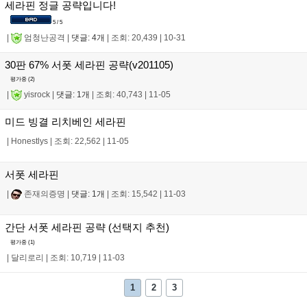
세라핀 정글 공략입니다!
5 / 5
|
엄청난공격
|
댓글: 4개
|
조회: 20,439
|
10-31
30판 67% 서폿 세라핀 공략(v201105)
평가중 (
2
)
|
yisrock
|
댓글: 1개
|
조회: 40,743
|
11-05
미드 빙결 리치베인 세라핀
|
Honestlys
|
조회: 22,562
|
11-05
서폿 세라핀
|
존재의증명
|
댓글: 1개
|
조회: 15,542
|
11-03
간단 서폿 세라핀 공략 (선택지 추천)
평가중 (
1
)
|
달리로리
|
조회: 10,719
|
11-03
1
2
3