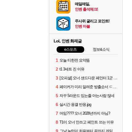
매일매일,
인벤 출석체크!
주사위 굴리고 포인트!
인벤 마블
LoL 인벤 화제글
e스포츠
정보&소식
1
오늘 티한전 요약뜸
2
t1 3세트 진 이유
3
[오피셜] 오너 샌드다운 페인터 1군 콜업 출전
4
페이커가 미리 알려준 방출순서 ㄷㄷㄷㄷ
5
자꾸 5라운드 있는줄 아는사람 많네
6
실시간 응갤 반응.jpg
7
머임???? 오너 2028년까지 아님?
8
T1이 오너 안쓰고 페인트 쓰는 이유
9
그냥 녹턴이 처음부터 끝까지 게임 지게 굴려줬는데