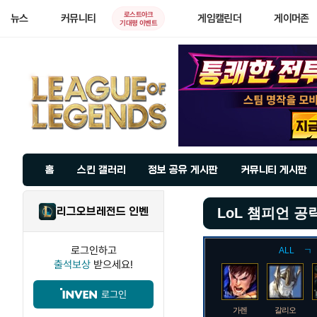
로스트아크
뉴스
커뮤니티
게임캘린더
게이머존
기대평 이벤트
홈
스킨 갤러리
정보 공유 게시판
커뮤니티 게시판
리그오브레전드 인벤
LoL 챔피언 공
로그인하고
ALL
ㄱ
출석보상
받으세요!
로그인
가렌
갈리오