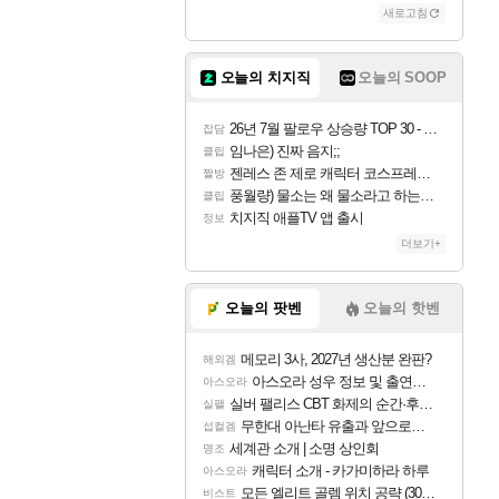
새로고침
조이
오늘의 치지직
오늘의 SOOP
카시오페아
26년 7월 팔로우 상승량 TOP 30 - 월간 치지직
잡담
임나은) 진짜 음지;;
클립
젠레스 존 제로 캐릭터 코스프레한 꽁주
짤방
코르키
풍월량) 물소는 왜 물소라고 하는거야? 아! 그만 ㅋㅋ 알았어 ㅋㅋ
클립
치지직 애플TV 앱 출시
정보
더보기+
트런들
오늘의 팟벤
오늘의 핫벤
메모리 3사, 2027년 생산분 완판?
해외겜
피즈
아스오라 성우 정보 및 출연작 모음
아스오라
실버 팰리스 CBT 화제의 순간·후기 모음
실팰
무한대 아난타 유출과 앞으로의 예상 (루머)
섭컬겜
세계관 소개 | 소명 상인회
명조
캐릭터 소개 - 카가미하라 하루
아스오라
모든 엘리트 골렘 위치 공략 (30개) - 방랑 결투가
비스트