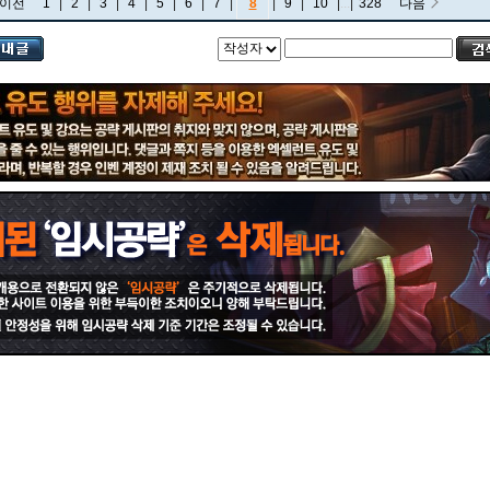
이전
1
|
2
|
3
|
4
|
5
|
6
|
7
|
8
|
9
|
10
|
...
|
328
다음
비에고
빅토르
뽀삐
사미라
사이온
사일러스
샤코
세트
소나
소라카
쉔
쉬바나
스몰더
스웨인
신드라
신지드
쓰레쉬
아리
아무무
아우렐리온 솔
아이번
아트록스
아펠리오스
알리스타
암베사
애니
애니비아
애쉬
오공
오로라
오른
오리아나
올라프
요네
요릭
유나라
유미
이렐리아
이블린
이즈리얼
일라오이
자르반 4세