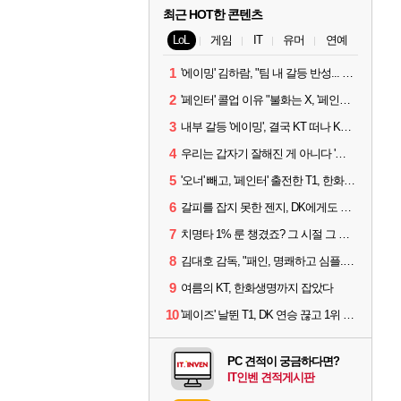
최근 HOT한 콘텐츠
LoL
게임
IT
유머
연예
1
'에이밍' 김하람, "팀 내 갈등 반성... 끝까지 뛰고 싶었다"
2
'페인터' 콜업 이유 "불화는 X, '페인터'는 부족한 콜을 채워줄 선수"
3
내부 갈등 '에이밍', 결국 KT 떠나 KRX로...'지우'와 트레이드
4
우리는 갑자기 잘해진 게 아니다 '씨맥' 김대호 감독의 자신감
5
'오너' 빼고, '페인터' 출전한 T1, 한화생명에 패배
6
갈피를 잡지 못한 젠지, DK에게도 0:2 패배
7
치명타 1% 룬 챙겼죠? 그 시절 그 감성 '롤 클래식' 30일 출시
8
김대호 감독, "패인, 명쾌하고 심플...다시 힘낼 수 있어"
9
여름의 KT, 한화생명까지 잡았다
10
'페이즈' 날뛴 T1, DK 연승 끊고 1위 지켜
PC 견적이 궁금하다면?
IT인벤 견적게시판