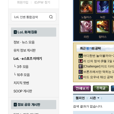
회원가입
ID/PW 찾기
노틸러스
녹턴
LoL 화제 집중
라칸
람머스
정보 · 뉴스 모음
최근
평가
된 공략
유저 정보 게시판
어디한번 놀아볼까아~2차
로크
루시안
LoL · e스포츠 이야기
리 신의 정석 (8월 1일
└
3추 모음
[Challenger] 미드 
브론즈에서만 먹히는 1렙
└
10추 모음
말자하
말파이트
미드 요우네 채신 공략
치지직 팟벤
SOOP 게시판
바이
베이가
챔피언
시즌
정보 공유 게시판
검색 결과가 없습니다.