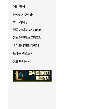
게임 영상
HyperX OMEN
브이 라이징
일곱 개의 대죄: Origin
몬스터헌터 스토리즈3
바이오하자드 레퀴엠
드래곤 퀘스트7
풋볼 매니저26