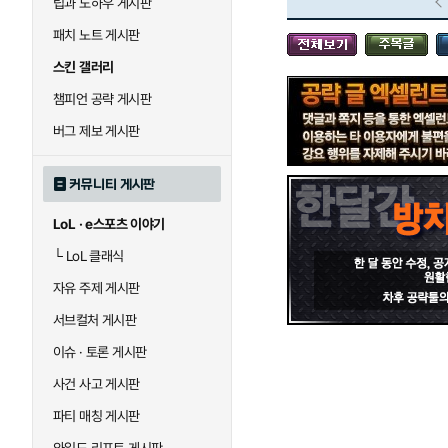
팁과 노하우 게시판
블라디미르
블리츠크랭크
패치 노트 게시판
스킨 갤러리
세라핀
세주아니
챔피언 공략 게시판
버그 제보 게시판
시비르
신 짜오
커뮤니티 게시판
LoL · e스포츠 이야기
아칼리
아크샨
└
LoL 클래식
자유 주제 게시판
에코
엘리스
서브컬처 게시판
이슈 · 토론 게시판
사건 사고 게시판
우르곳
워윅
파티 매칭 게시판