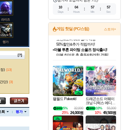
참가자 모집까지 남은 기간
10
04
57
56
Days
Hours
Min
Sec
라이즈
게임 핫딜 (PC/스팀)
스토어+
렝가
마블 투혼 파이팅 소울즈 정식출시!
마블 히어로 총 출동&화려한 격투!
네이버 포인트 혜택까지!
[?]
인벤게임즈 8월 특별 할인!
드래곤소드: 어웨이크닝 입점!
문명 7 특별 할인!
귀무자: 검의 길 예약 판매 중!
비스트 오브 리인카네이션 정식 출시!
커세어 코브 출시 기념 할인!
더 렐릭 퍼스트 가디언 정식 출시
베데스다 40주년 기념 할인 중!
캡콤 프렌차이즈 할인 진행 중!
캡콤 일부 상품 상시 할인
스타워즈 은하계 레이서
로블록스 기프트 카드 공식 입점
인기 퍼블리셔 모음!
스팀으로 만나는 드래곤소드!
조선&고려 DLC 출시 예정
10% 할인과
게임프릭 신작 IP
해적'섬'을 발전시키자!
설화x하드코어 액션!
베데스다의 명작들을
몬헌, 바하 등 인기 IP를
몬헌 와일즈 & 드래곤즈 도그마2
인벤게임즈에서 10% 추가 적립
Robux를 가장 안전하고
마오카이
최대 90% 할인가를 만나보세요!
네이버혜택과 함께 만나보세요!
50%할인&추가 적립까지!
이니&베니 혜택까지!
네이버 혜택가와 함께 예약하세요!
할인&네이버혜택으로 만나보세요!
네이버페이 혜택과 만나보세요!
40주년 프로모션으로 만나보세요!
할인가에 만나보세요!
일부 에디션 상시 할인!
혜택으로 예약 판매 중
편안하게 충전하세요
수정)
[13]
간단)
[3]
바루스
팰월드 Palworld
드래곤소드 어웨이
크닝 디럭스 에디션
DragonSword Awake
5%
32,000
10%
55,000
브랜드
ning Deluxe Edition
조회
평가
25%
24,000원
10%
49,500원