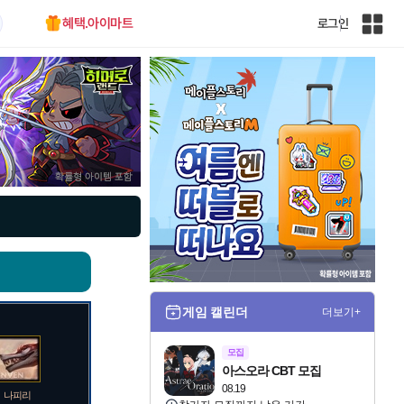
혜택.아이마트
로그인
인
벤
전
체
사
이
트
맵
게임 캘린더
더보기+
모집
아스오라 CBT 모집
08.19
나피리