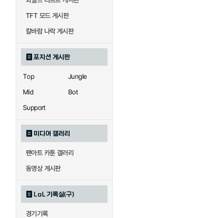
와일드 리프트 게시판
자이라
자크
TFT 모드 게시판
칼바람 나락 게시판
직스
진
포지션 게시판
Top
Jungle
카이사
카직스
Mid
Bot
Support
퀸
크산테
미디어 갤러리
팬아트 카툰 갤러리
트리스타나
트린다미어
동영상 게시판
LoL 기록실(구)
하이머딩거
헤카림
경기기록