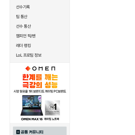
선수기록
팀 통산
선수 통산
챔피언 픽/밴
레더 랭킹
LoL 프로팀 정보
공통 커뮤니티