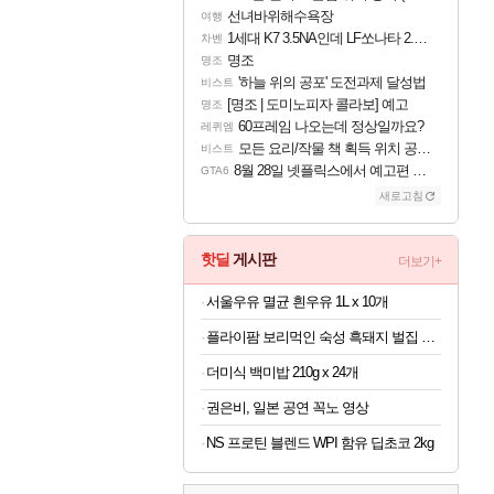
선녀바위해수욕장
여행
1세대 K7 3.5NA인데 LF쏘나타 2.0NA 기변하면 유류비 절약이 얼마나 될까요..?
차벤
명조
명조
'하늘 위의 공포' 도전과제 달성법
비스트
[명조 | 도미노피자 콜라보] 예고
명조
60프레임 나오는데 정상일까요?
레퀴엠
모든 요리/작물 책 획득 위치 공략 (36개) - 미식가 도전과제
비스트
8월 28일 넷플릭스에서 예고편 공개 예정
GTA6
새로고침
핫딜
게시판
더보기+
서울우유 멸균 흰우유 1L x 10개
플라이팜 보리먹인 숙성 흑돼지 벌집 두툼 삼겹살 HACCP 2kg
더미식 백미밥 210g x 24개
권은비, 일본 공연 꼭노 영상
NS 프로틴 블렌드 WPI 함유 딥초코 2kg