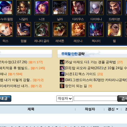
누누와 윌럼프
니달리
니코
닐라
다리우스
다이애나
드레이븐
럭스
럼블
레나타 글라스크
레넥톤
레오나
렉사이
렐
주목할 만한
공략
수정(12.07.26)
35살 아재도 다1 가는 갱플 공략법
[평가:177]
[27]
룰루
르블랑
리 신
리븐
리산드라
릴리아
마스터 이
 패치적용 후 템빌드..
[D3] 탑 피오라 공략(2021년 10월 24일 
[평가:245]
다이애나
[시즌11] 잭스 가이드
[평가:594]
[21]
 내가 이렇게 강할..
GM1그랜드마스터 BJ영만 카타리나공략(
[평가:2]
멜
모데카이저
모르가나
문도 박사
미스 포츈
밀리오
바드
 이세카이에선 내가..
장인이 되는 길
[평가:2]
[9]
베인
벡스
벨베스
벨코즈
볼리베어
브라움
브라이어
제목
작성자
갱신