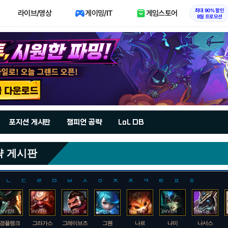
최대 90% 할인
라이브/영상
게이밍/IT
게임스토어
8월 프로모션
포지션 게시판
챔피언 공략
LoL DB
략 게시판
ㄴ
ㄷ
ㄹ
ㅁ
ㅂ
ㅅ
ㅇ
ㅈ
ㅊ
ㅋ
ㅌ
ㅍ
ㅎ
갱플랭크
그라가스
그레이브즈
그웬
나르
나미
나서스