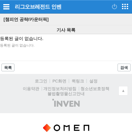
리그오브레전드
인벤
[챔피언 공략/카운터픽]
기사 목록
등록된 글이 없습니다.
등록된 글이 없습니다.
목록
검색
로그인
PC화면
퀵링크
설정
청소년보호정책
이용약관
개인정보처리방침
▲
불법촬영물신고안내
(주)
인
벤