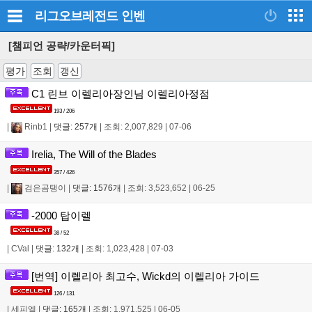
리그오브레전드
인벤
[챔피언 공략/카운터픽]
평가
조회
갱신
C1 린브 이렐리아장인님 이렐리아정점
193 / 206
|
Rinb1
|
댓글: 257개
|
조회: 2,007,829
|
07-06
Irelia, The Will of the Blades
357 / 426
|
검은곰탱이
|
댓글: 1576개
|
조회: 3,523,652
|
06-25
-2000 탑이렐
38 / 52
|
CVal
|
댓글: 132개
|
조회: 1,023,428
|
07-03
[번역] 이렐리아 최고수, Wickd의 이렐리아 가이드
126 / 131
|
세피엘
|
댓글: 165개
|
조회: 1,971,525
|
06-05