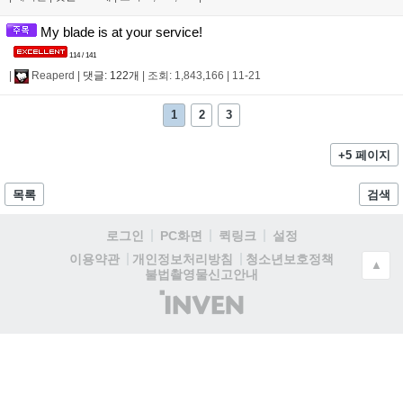
My blade is at your service!
114 / 141
|
Reaperd
|
댓글: 122개
|
조회: 1,843,166
|
11-21
1
2
3
+5 페이지
목록
검색
로그인
PC화면
퀵링크
설정
청소년보호정책
이용약관
개인정보처리방침
▲
불법촬영물신고안내
(주)
인
벤