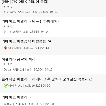
[헌터] 다이아5 이렐리아 공략!
평가중 (
3
)
|
헌터1340
|
댓글: 1개
|
조회: 13,830
|
05-11
리메이크 이렐리아 탐구 (+하향패치)
평가중 (
3
)
|
눈가리고공략
|
조회: 17,839
|
04-14
리메이크 이렐공략 이렐승률 74
|
나루looke
|
조회: 11,731
|
04-13
이렐리아 공략의 핵심
평가중 (
2
)
|
Dega
|
댓글: 1개
|
조회: 10,004
|
04-12
플레티넘 이렐리아 리메이크 후 공략 + 궁개꿀팁 꼭보세요
|
아이유love
|
조회: 16,825
|
04-10
리메이크 이렐리아
|
병똑이
|
댓글: 1개
|
조회: 16,728
|
04-08