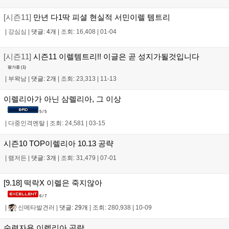
[시즌11]
만년 다1딱 피셜 현실적 서민이렐 템트리
|
강심심
|
댓글: 4개
|
조회: 16,408
|
01-04
[시즌11]
시즌11 이렐템트리!! 이글은 곧 성지가될것입니다
평가중 (
1
)
|
부왁남
|
댓글: 2개
|
조회: 23,313
|
11-13
이렐리아가 아닌 삼렐리아, 그 이상
5 / 5
|
다중인격멘탈
|
조회: 24,581
|
03-15
시즌10 TOP이렐리아 10.13 공략
|
램저든
|
댓글: 3개
|
조회: 31,479
|
07-01
[9.18] 떡락X 이렐은 죽지않아
6 / 7
|
신메타발견러
|
댓글: 29개
|
조회: 280,938
|
10-09
숙련자용 이렐리아 공략