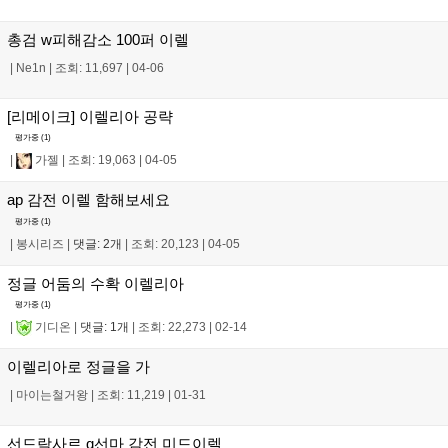
총검 w피해감소 100퍼 이렐
|
Ne1n
|
조회: 11,697
|
04-06
[리메이크] 이렐리아 공략
평가중 (
1
)
|
가젤
|
조회: 19,063
|
04-05
ap 감전 이렐 함해보세요
평가중 (
1
)
|
봉시리즈
|
댓글: 2개
|
조회: 20,123
|
04-05
정글 어둠의 수확 이렐리아
평가중 (
1
)
|
기디온
|
댓글: 1개
|
조회: 22,273
|
02-14
이렐리아로 정글을 가
|
마이는철거왕
|
조회: 11,219
|
01-31
선드락사르 q선마 감전 미드이렐