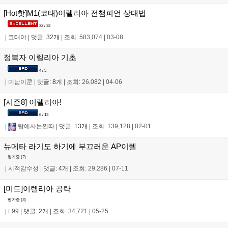
[Hot핫]M1(코태)이렐리아 전챔피언 상대법
22 / 32
|
코태야
|
댓글: 32개
|
조회: 583,074
|
03-08
정복자 이렐리아 기초
4 / 5
|
미남이쿤
|
댓글: 8개
|
조회: 26,082
|
04-06
[시즌8] 이렐리아!
6 / 13
|
탑에사는찐따
|
댓글: 13개
|
조회: 139,128
|
02-01
뉴메타 라기도 하기에 부끄러운 AP이렐
평가중 (
2
)
|
시적감수성
|
댓글: 4개
|
조회: 29,286
|
07-11
[미드]이렐리아 공략
평가중 (
3
)
|
L99
|
댓글: 2개
|
조회: 34,721
|
05-25