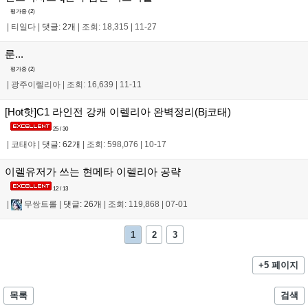
평가중 (
2
)
|
티일다
|
댓글: 2개
|
조회: 18,315
|
11-27
룬...
평가중 (
2
)
|
광주이렐리아
|
조회: 16,639
|
11-11
[Hot핫]C1 라인전 강캐 이렐리아 완벽정리(Bj코태)
25 / 30
|
코태야
|
댓글: 62개
|
조회: 598,076
|
10-17
이렐유저가 쓰는 현메타 이렐리아 공략
12 / 13
|
무쌍트롤
|
댓글: 26개
|
조회: 119,868
|
07-01
1
2
3
+5 페이지
목록
검색