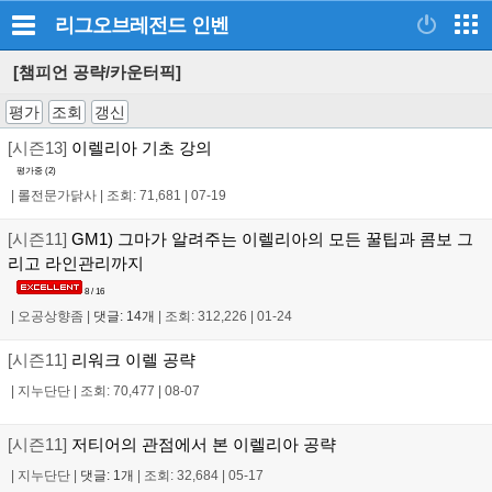
리그오브레전드
인벤
[챔피언 공략/카운터픽]
평가
조회
갱신
[시즌13]
이렐리아 기초 강의
평가중 (
2
)
|
롤전문가닭사
|
조회: 71,681
|
07-19
[시즌11]
GM1) 그마가 알려주는 이렐리아의 모든 꿀팁과 콤보 그
리고 라인관리까지
8 / 16
|
오공상향좀
|
댓글: 14개
|
조회: 312,226
|
01-24
[시즌11]
리워크 이렐 공략
|
지누단단
|
조회: 70,477
|
08-07
[시즌11]
저티어의 관점에서 본 이렐리아 공략
|
지누단단
|
댓글: 1개
|
조회: 32,684
|
05-17