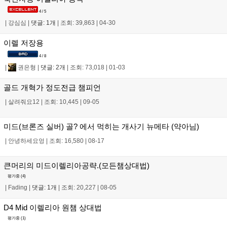
4 / 5
|
강심심
|
댓글: 1개
|
조회: 39,863
|
04-30
이렐 저장용
4 / 8
|
권은형
|
댓글: 2개
|
조회: 73,018
|
01-03
골드 개혁가 정도전급 챔피언
|
살려줘요12
|
조회: 10,445
|
09-05
미드(브론즈 실버) 골? 에서 먹히는 개사기 뉴메타 (약아님)
|
안녕하세요엉
|
조회: 16,580
|
08-17
큰머리의 미드이렐리아공략.(모든챔상대법)
평가중 (
4
)
|
Fading
|
댓글: 1개
|
조회: 20,227
|
08-05
D4 Mid 이렐리아 원챔 상대법
평가중 (
1
)