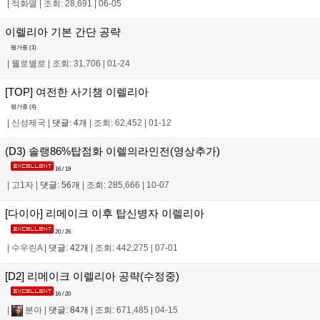
|
적화멸
|
조회: 28,691
|
06-05
이렐리아 기본 간단 공략
평가중 (
1
)
|
뭘로별로
|
조회: 31,706
|
01-24
[TOP] 여전한 사기챔 이렐리아
평가중 (
4
)
|
신성제국
|
댓글: 4개
|
조회: 62,452
|
01-12
(D3) 솔랭86%탑점화 이렐의라인전(영상추가)
16 / 19
|
고1자
|
댓글: 56개
|
조회: 285,666
|
10-07
[다이아] 리메이크 이후 탑신병자 이렐리아
20 / 26
|
수우린A
|
댓글: 42개
|
조회: 442,275
|
07-01
[D2] 리메이크 이렐리아 공략(수정중)
16 / 20
|
분아
|
댓글: 84개
|
조회: 671,485
|
04-15