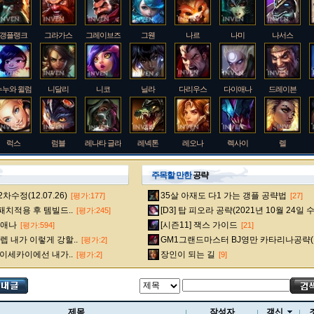
갱플랭크
그라가스
그레이브즈
그웬
나르
나미
나서스
누누와 윌럼프
니달리
니코
닐라
다리우스
다이애나
드레이븐
럭스
럼블
레나타 글라스크
레넥톤
레오나
렉사이
렐
주목할 만한
공략
수정(12.07.26)
35살 아재도 다1 가는 갱플 공략법
[평가:177]
[27]
룰루
르블랑
리 신
리븐
리산드라
릴리아
마스터 이
 패치적용 후 템빌드..
[D3] 탑 피오라 공략(2021년 10월 24일 
[평가:245]
다이애나
[시즌11] 잭스 가이드
[평가:594]
[21]
 내가 이렇게 강할..
GM1그랜드마스터 BJ영만 카타리나공략(
[평가:2]
멜
모데카이저
모르가나
문도 박사
미스 포츈
밀리오
바드
 이세카이에선 내가..
장인이 되는 길
[평가:2]
[9]
베인
벡스
벨베스
벨코즈
볼리베어
브라움
브라이어
제목
작성자
갱신