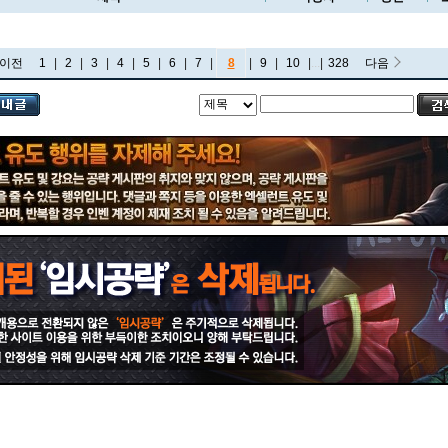
이전
1
|
2
|
3
|
4
|
5
|
6
|
7
|
8
|
9
|
10
|
...
|
328
다음
비에고
빅토르
뽀삐
사미라
사이온
사일러스
샤코
세트
소나
소라카
쉔
쉬바나
스몰더
스웨인
신드라
신지드
쓰레쉬
아리
아무무
아우렐리온 솔
아이번
아트록스
아펠리오스
알리스타
암베사
애니
애니비아
애쉬
오공
오로라
오른
오리아나
올라프
요네
요릭