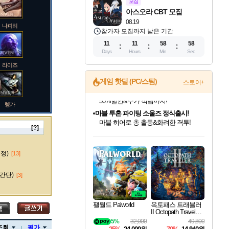
모집
아스오라 CBT 모집
08.19
나피리
참가자 모집까지 남은 기간
11
11
58
57
Days
Hours
Min
Sec
라이즈
게임 핫딜 (PC/스팀)
스토어+
렝가
마블 투혼 파이팅 소울즈 정식출시!
마블 히어로 총 출동&화려한 격투!
네이버 포인트 혜택까지!
[?]
인벤게임즈 8월 특별 할인!
드래곤소드: 어웨이크닝 입점!
문명 7 특별 할인!
귀무자: 검의 길 예약 판매 중!
비스트 오브 리인카네이션 정식 출시!
커세어 코브 출시 기념 할인!
더 렐릭 퍼스트 가디언 정식 출시
베데스다 40주년 기념 할인 중!
캡콤 프렌차이즈 할인 진행 중!
캡콤 일부 상품 상시 할인
스타워즈 은하계 레이서
로블록스 기프트 카드 공식 입점
인기 퍼블리셔 모음!
스팀으로 만나는 드래곤소드!
조선&고려 DLC 출시 예정
10% 할인과
게임프릭 신작 IP
해적'섬'을 발전시키자!
설화x하드코어 액션!
베데스다의 명작들을
몬헌, 바하 등 인기 IP를
몬헌 와일즈 & 드래곤즈 도그마2
인벤게임즈에서 10% 추가 적립
Robux를 가장 안전하고
마오카이
최대 90% 할인가를 만나보세요!
네이버혜택과 함께 만나보세요!
50%할인&추가 적립까지!
이니&베니 혜택까지!
네이버 혜택가와 함께 예약하세요!
할인&네이버혜택으로 만나보세요!
네이버페이 혜택과 만나보세요!
40주년 프로모션으로 만나보세요!
할인가에 만나보세요!
일부 에디션 상시 할인!
혜택으로 예약 판매 중
편안하게 충전하세요
수정)
[13]
간단)
[3]
바루스
팰월드 Palworld
옥토패스 트래블러
II Octopath Traveler I
I
5%
32,000
49,800
브랜드
조회
평가