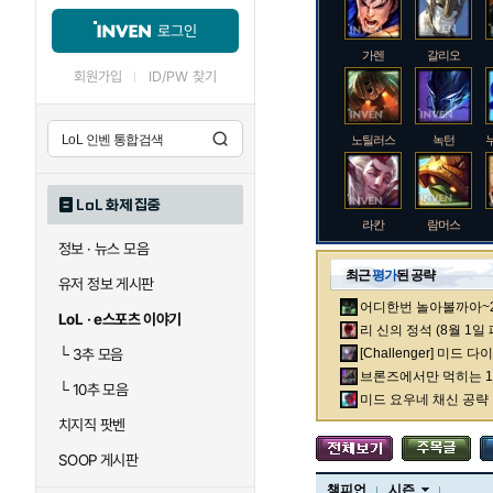
로그인
가렌
갈리오
회원가입
ID/PW 찾기
노틸러스
녹턴
LoL 화제 집중
라칸
람머스
정보 · 뉴스 모음
최근
평가
된 공략
유저 정보 게시판
어디한번 놀아볼까아~2차
로크
루시안
LoL · e스포츠 이야기
리 신의 정석 (8월 1일
└
3추 모음
[Challenger] 미드 
브론즈에서만 먹히는 1렙
└
10추 모음
말자하
말파이트
미드 요우네 채신 공략
치지직 팟벤
SOOP 게시판
바이
베이가
챔피언
시즌