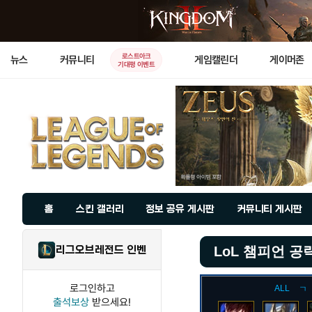
로스트아크
뉴스
커뮤니티
게임캘린더
게이머존
기대평 이벤트
홈
스킨 갤러리
정보 공유 게시판
커뮤니티 게시판
리그오브레전드 인벤
LoL 챔피언 공
로그인하고
ALL
ㄱ
출석보상
받으세요!