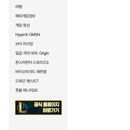
여행
해외게임정보
게임 영상
HyperX OMEN
브이 라이징
일곱 개의 대죄: Origin
몬스터헌터 스토리즈3
바이오하자드 레퀴엠
드래곤 퀘스트7
풋볼 매니저26