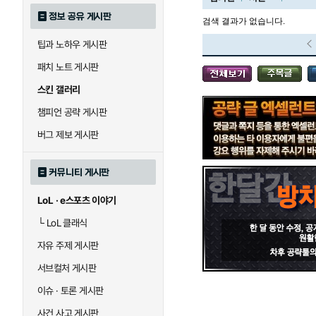
정보 공유 게시판
검색 결과가 없습니다.
팁과 노하우 게시판
블라디미르
블리츠크랭크
패치 노트 게시판
스킨 갤러리
세라핀
세주아니
챔피언 공략 게시판
버그 제보 게시판
시비르
신 짜오
커뮤니티 게시판
LoL · e스포츠 이야기
아칼리
아크샨
└
LoL 클래식
자유 주제 게시판
에코
엘리스
서브컬처 게시판
이슈 · 토론 게시판
사건 사고 게시판