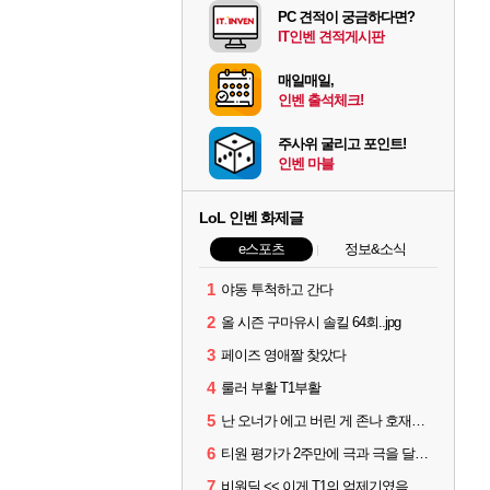
PC 견적이 궁금하다면?
IT인벤 견적게시판
매일매일,
인벤 출석체크!
주사위 굴리고 포인트!
인벤 마블
LoL 인벤 화제글
e스포츠
정보&소식
1
야동 투척하고 간다
2
올 시즌 구마유시 솔킬 64회..jpg
3
페이즈 영애짤 찾았다
4
룰러 부활 T1부활
5
난 오너가 에고 버린 게 존나 호재라고 봄
6
티원 평가가 2주만에 극과 극을 달리고 있네
7
비원딜 << 이게 T1의 억제기였음