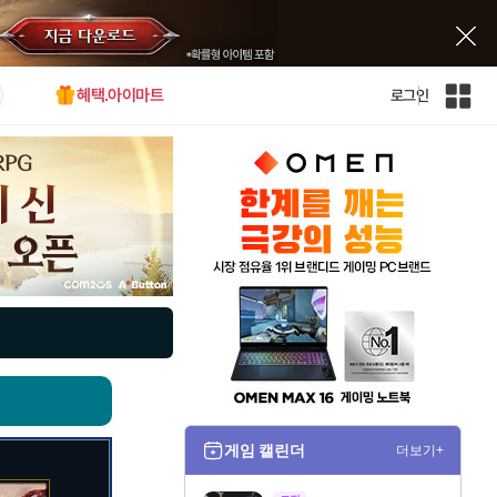
혜택.아이마트
로그인
인
벤
전
체
사
이
트
맵
게임 캘린더
더보기+