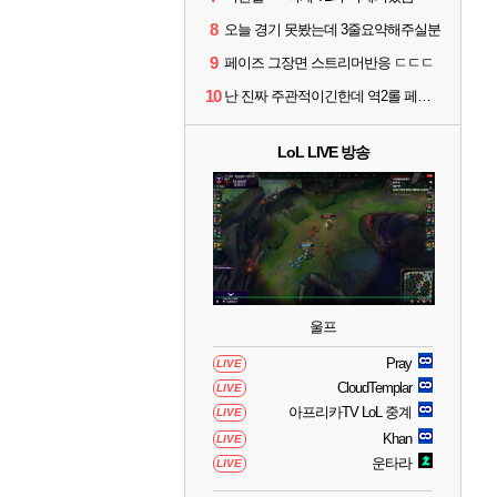
8
오늘 경기 못봤는데 3줄요약해주실분
9
페이즈 그장면 스트리머반응 ㄷㄷㄷ
10
난 진짜 주관적이긴한데 역2롤 페이즈같다
LoL LIVE 방송
울프
Pray
LIVE
CloudTemplar
LIVE
아프리카TV LoL 중계
LIVE
Khan
LIVE
운타라
LIVE