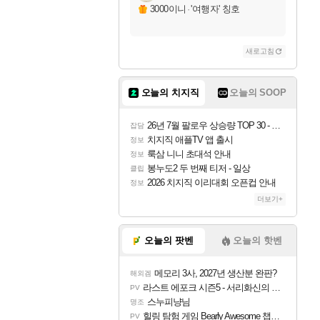
자야
3000이니
·
'여행자' 칭호
새로고침
조이
오늘의 치지직
오늘의 SOOP
카시오페아
26년 7월 팔로우 상승량 TOP 30 - 월간 치지직
잡담
치지직 애플TV 앱 출시
정보
룩삼 니니 초대석 안내
정보
코르키
봉누도2 두 번째 티저 - 일상
클립
2026 치지직 이리대회 오픈컵 안내
정보
더보기+
트런들
오늘의 팟벤
오늘의 핫벤
메모리 3사, 2027년 생산분 완판?
해외겜
피즈
라스트 에포크 시즌5 - 서리화신의 분노 티저
PV
스누피냥님
명조
힐링 탐험 게임 Bearly Awesome 챕터 1 트레일러
PV