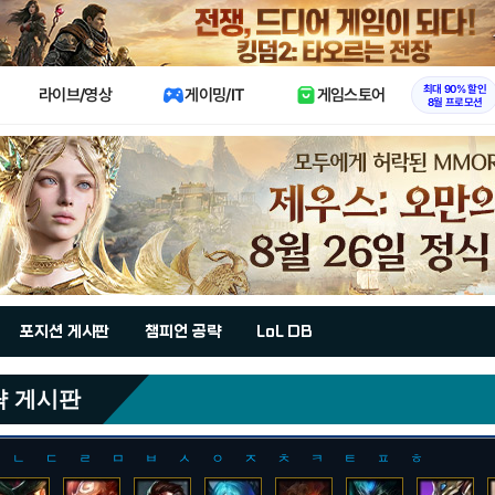
X
최대 90% 할인
라이브/영상
게이밍/IT
게임스토어
8월 프로모션
포지션 게시판
챔피언 공략
LoL DB
략 게시판
ㄴ
ㄷ
ㄹ
ㅁ
ㅂ
ㅅ
ㅇ
ㅈ
ㅊ
ㅋ
ㅌ
ㅍ
ㅎ