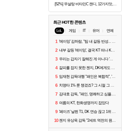
[52%] 무설탕 비타민C 캔디, 12가지맛, 1kg, 1개
최근 HOT한 콘텐츠
LoL
게임
IT
유머
연예
1
'에이밍' 김하람, "팀 내 갈등 반성... 끝까지 뛰고 싶었다"
2
내부 갈등 '에이밍', 결국 KT 떠나 KRX로...'지우'와 트레이드
3
우리는 갑자기 잘해진 게 아니다 '씨맥' 김대호 감독의 자신감
4
갈피를 잡지 못한 젠지, DK에게도 0:2 패배
5
임재현 감독대행 "패인은 복합적", '도란' "팀에 과부하 왔다"
6
치명타 1% 룬 챙겼죠? 그 시절 그 감성 '롤 클래식' 30일 출시
7
김대호 감독, "패인, 명쾌하고 심플...다시 힘낼 수 있어"
8
여름의 KT, 한화생명까지 잡았다
9
'페이즈' 날뛴 T1, DK 연승 끊고 1위 지켜
10
젠지 유상욱 감독 "2세트 역전의 원인...너무 급했다"