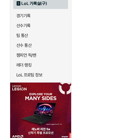
LoL 기록실(구)
하이머딩거
헤카림
경기기록
선수기록
팀 통산
선수 통산
챔피언 픽/밴
레더 랭킹
LoL 프로팀 정보