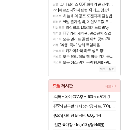
실버 팰리스 CBT 화제의 순간·후기 모음
실팰
[페르소나5: 더 팬텀 X] 괴도 영상 l 타카마키 안·댄싱 스타
PV
'하늘 위의 공포' 도전과제 달성법
비스트
AI발 원가 압박, 메인보드값 오르나
해외겜
리싱크드 1.06 패치노트 (8/5)
리싱크드
FF7 외전 세계관, 완결편에 집결
해외겜
모든 엘리트 골렘 위치 공략 (30개) - 방랑 결투가
비스트
[여행_국내] 남해 독일마을
여행
카가미하라 하루 성우 정보 및 주요 필모
아스오라
모든 요리/작물 책 획득 위치 공략 (36개) - 미식가 도전과제
비스트
모든 성소 위치 공략 (40개) - 귀환한 영혼 도전과제
비스트
새로고침
핫딜
게시판
더보기+
디톡스데이 CCA주스 100ml x 30개 (1개당 497원)
[35%] 달구벌 돼지 생막창 세트, 500g, 2봉
[65%] 사리원 닭곰탕, 600g, 4팩
얼큰 육개장 2.5kg (100g당 556원)