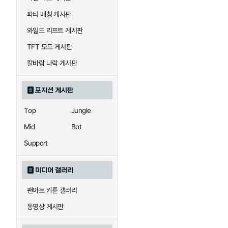
우르곳
워윅
파티 매칭 게시판
와일드 리프트 게시판
자이라
자크
TFT 모드 게시판
칼바람 나락 게시판
직스
진
포지션 게시판
Top
Jungle
카이사
카직스
Mid
Bot
Support
퀸
크산테
미디어 갤러리
팬아트 카툰 갤러리
트리스타나
트린다미어
동영상 게시판