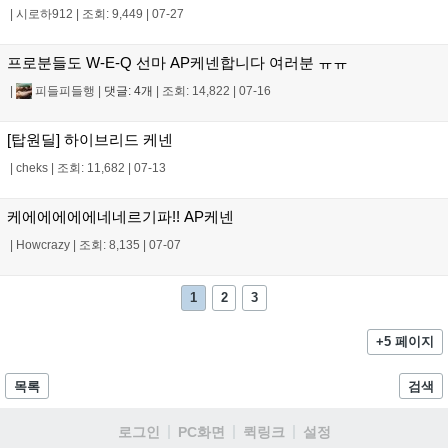
|
시로하912
|
조회: 9,449
|
07-27
프로분들도 W-E-Q 선마 AP케넨합니다 여러분 ㅠㅠ
|
피들피들행
|
댓글: 4개
|
조회: 14,822
|
07-16
[탑원딜] 하이브리드 케넨
|
cheks
|
조회: 11,682
|
07-13
케에에에에에네네르기파!! AP케넨
|
Howcrazy
|
조회: 8,135
|
07-07
1
2
3
+5 페이지
목록
검색
로그인
PC화면
퀵링크
설정