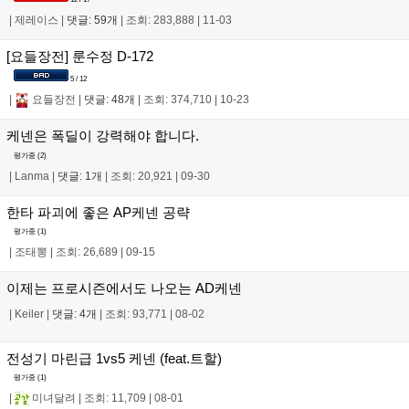
|
제레이스
|
댓글: 59개
|
조회: 283,888
|
11-03
[요들장전] 룬수정 D-172
5 / 12
|
요들장전
|
댓글: 48개
|
조회: 374,710
|
10-23
케넨은 폭딜이 강력해야 합니다.
평가중 (
2
)
|
Lanma
|
댓글: 1개
|
조회: 20,921
|
09-30
한타 파괴에 좋은 AP케넨 공략
평가중 (
1
)
|
조태뽕
|
조회: 26,689
|
09-15
이제는 프로시즌에서도 나오는 AD케넨
|
Keiler
|
댓글: 4개
|
조회: 93,771
|
08-02
전성기 마린급 1vs5 케넨 (feat.트할)
평가중 (
1
)
|
미녀달려
|
조회: 11,709
|
08-01