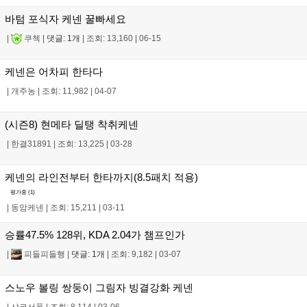
바텀 포식자 케넨 꿀빠세요
|
쿠첵
|
댓글: 1개
|
조회: 13,160
|
06-15
케넨은 어차피 한타다
|
개주농
|
조회: 11,982
|
04-07
(시즌8) 현메타 딜탱 착취케넨
|
한결31891
|
조회: 13,225
|
03-28
케넨의 라인전부터 한타까지(8.5패치 적용)
평가중 (
1
)
|
동암케넨
|
조회: 15,211
|
03-11
승률47.5% 128위, KDA 2.04가 챔프인가
|
피들피들행
|
댓글: 1개
|
조회: 9,182
|
03-07
스노우 볼링 쌍둥이 그림자 빙결강화 케넨
|
샤코서폿
|
조회: 8,114
|
03-06