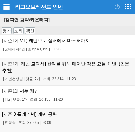
리그오브레전드
인벤
[챔피언 공략/카운터픽]
평가
조회
갱신
[시즌12]
M1) 케넨으로 실버에서 마스터까지
|
군대까지3년
|
조회: 49,995
|
11-26
[시즌12]
[케넨 교과서] 한타를 위해 태어난 작은 요들 케넨! (입문
추천)
|
케넨선생님
|
댓글: 2개
|
조회: 32,314
|
11-23
[시즌11]
서폿 케넨
|
f4u
|
댓글: 1개
|
조회: 16,133
|
11-20
[시즌 9 플레기념] 케넨 공략
|
환영술
|
조회: 37,235
|
03-09