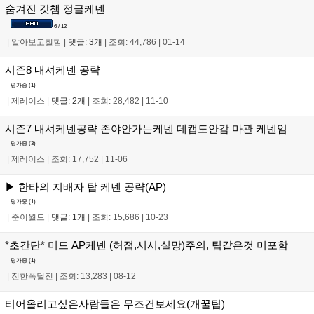
숨겨진 갓챔 정글케넨
6 / 12
|
알아보고칠함
|
댓글: 3개
|
조회: 44,786
|
01-14
시즌8 내셔케넨 공략
평가중 (
1
)
|
제레이스
|
댓글: 2개
|
조회: 28,482
|
11-10
시즌7 내셔케넨공략 존야안가는케넨 데캡도안감 마관 케넨임
평가중 (
3
)
|
제레이스
|
조회: 17,752
|
11-06
▶ 한타의 지배자 탑 케넨 공략(AP)
평가중 (
1
)
|
준이월드
|
댓글: 1개
|
조회: 15,686
|
10-23
*초간단* 미드 AP케넨 (허접,시시,실망)주의, 팁같은것 미포함
평가중 (
1
)
|
진한폭딜진
|
조회: 13,283
|
08-12
티어올리고싶은사람들은 무조건보세요(개꿀팁)