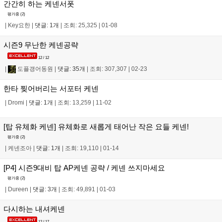
간간히 하는 케넨서폿
평가중 (
2
)
|
Key요한
|
댓글: 1개
|
조회: 25,325
|
01-08
시즌9 무난한 케넨공략
12 / 12
|
도플갱어동원
|
댓글: 35개
|
조회: 307,307
|
02-23
한타 찢어버리는 서포터 케넨
|
Dromi
|
댓글: 1개
|
조회: 13,259
|
11-02
[탑 유체화 케넨] 유체화로 새롭게 태어난 작은 요들 케넨!
평가중 (
2
)
|
케넨조아
|
댓글: 1개
|
조회: 19,110
|
01-14
[P4] 시즌9대비 탑 AP케넨 공략 / 케넨 쓰지마세요
평가중 (
2
)
|
Dureen
|
댓글: 3개
|
조회: 49,891
|
01-03
다시하는 내셔케넨
12 / 17