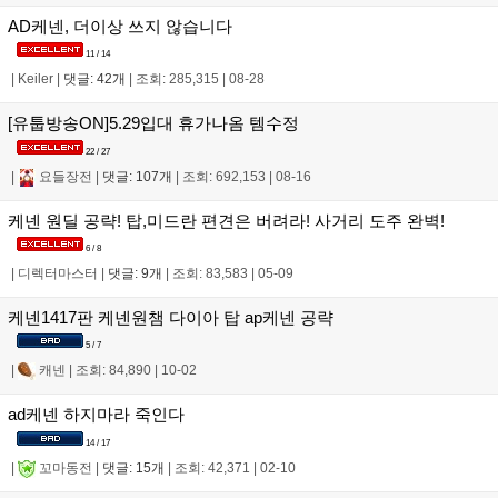
AD케넨, 더이상 쓰지 않습니다
11 / 14
|
Keiler
|
댓글: 42개
|
조회: 285,315
|
08-28
[유툽방송ON]5.29입대 휴가나옴 템수정
22 / 27
|
요들장전
|
댓글: 107개
|
조회: 692,153
|
08-16
케넨 원딜 공략! 탑,미드란 편견은 버려라! 사거리 도주 완벽!
6 / 8
|
디렉터마스터
|
댓글: 9개
|
조회: 83,583
|
05-09
케넨1417판 케넨원챔 다이아 탑 ap케넨 공략
5 / 7
|
캐넨
|
조회: 84,890
|
10-02
ad케넨 하지마라 죽인다
14 / 17
|
꼬마동전
|
댓글: 15개
|
조회: 42,371
|
02-10