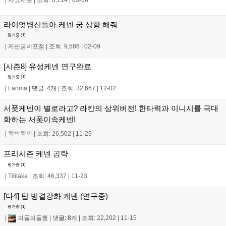
라이엇병신들아 케넨 궁 상향 해줘
평가중 (
1
)
|
케넨궁버프점
|
조회: 9,586
|
02-09
[시즌8] 유성케넨 연구완료
평가중 (
1
)
|
Lanma
|
댓글: 4개
|
조회: 32,667
|
12-02
서폿케넨이 별로라고? 라칸의 상위버전! 한타력과 이니시를 극대
화하는 서폿이속케넨!
|
뿍빡뿍깍
|
조회: 26,502
|
11-29
프리시즌 케넨 공략
평가중 (
1
)
|
Tititaka
|
조회: 46,337
|
11-23
[다4] 탑 빙결강화 케넨 (연구중)
평가중 (
1
)
|
피들피들행
|
댓글: 8개
|
조회: 22,202
|
11-15