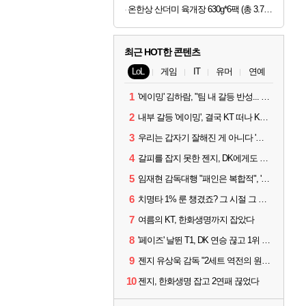
온한상 산더미 육개장 630g*6팩 (총 3.78kg) | 결대로 찢은 양지부터 야채까지 산더미처럼 쌓이는 건더기 가득 육개장
최근 HOT한 콘텐츠
LoL
게임
IT
유머
연예
1
'에이밍' 김하람, "팀 내 갈등 반성... 끝까지 뛰고 싶었다"
2
내부 갈등 '에이밍', 결국 KT 떠나 KRX로...'지우'와 트레이드
3
우리는 갑자기 잘해진 게 아니다 '씨맥' 김대호 감독의 자신감
4
갈피를 잡지 못한 젠지, DK에게도 0:2 패배
5
임재현 감독대행 "패인은 복합적", '도란' "팀에 과부하 왔다"
6
치명타 1% 룬 챙겼죠? 그 시절 그 감성 '롤 클래식' 30일 출시
7
여름의 KT, 한화생명까지 잡았다
8
'페이즈' 날뛴 T1, DK 연승 끊고 1위 지켜
9
젠지 유상욱 감독 "2세트 역전의 원인...너무 급했다"
10
젠지, 한화생명 잡고 2연패 끊었다