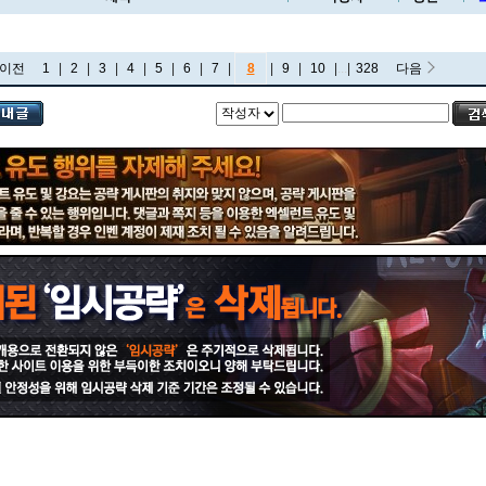
이전
1
|
2
|
3
|
4
|
5
|
6
|
7
|
8
|
9
|
10
|
...
|
328
다음
비에고
빅토르
뽀삐
사미라
사이온
사일러스
샤코
세트
소나
소라카
쉔
쉬바나
스몰더
스웨인
신드라
신지드
쓰레쉬
아리
아무무
아우렐리온 솔
아이번
아트록스
아펠리오스
알리스타
암베사
애니
애니비아
애쉬
오공
오로라
오른
오리아나
올라프
요네
요릭