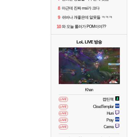
8
아근데 진짜 msi가 크다
9
쉬바나 개좋은데 알못들 ㅋㅋㅋ
10
와 오늘 룰러가 POM이야??
LoL LIVE 방송
Khan
캡틴잭
LIVE
CloudTemplar
LIVE
Huni
LIVE
Pray
LIVE
Canna
LIVE