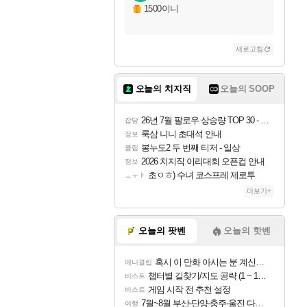
자야
1500이니
새로고침
조이
오늘의 치지직
오늘의 SOOP
카시오페아
26년 7월 팔로우 상승량 TOP 30 - 월간 치지직
잡담
룩삼 니니 초대석 안내
정보
봉누도2 두 번째 티저 - 일상
클립
코르키
2026 치지직 이리대회 오픈컵 안내
정보
초ㅇㅎ) 수녀 코스프레 제로투
ㅗㅜㅑ
더보기+
트런들
오늘의 팟벤
오늘의 핫벤
혹시 이 만화 아시는 분 계신가요
애니클립
피즈
챕터별 길찾기/지도 공략 (1 ~ 12장)
비스트
게임 시작 전 추천 설정
비스트
7월~8월 부산-단양-충주-울진 다녀왔어요~
여행