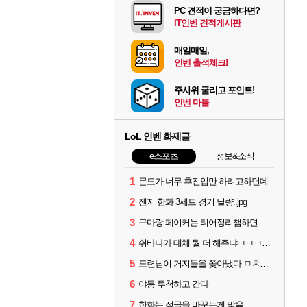
PC 견적이 궁금하다면?
IT인벤 견적게시판
매일매일,
인벤 출석체크!
주사위 굴리고 포인트!
인벤 마블
LoL 인벤 화제글
e스포츠
정보&소식
1
문도가 너무 후진입만 하려고하던데
2
젠지 한화 3세트 경기 딜량..jpg
3
구마랑 페이커는 티어정리챔하면 안됨
4
쉬바나가 대체 뭘 더 해주냐ㅋㅋㅋㅋㅋㅋ
5
도련님이 거지들을 쫓아냈다 ㅁㅊㅋㅋㅋㅋ
6
야동 투척하고 간다
7
한화는 정글을 바꾸는게 맞음