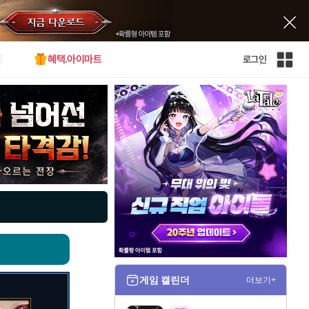
혜택.아이마트
로그인
인
벤
전
체
사
이
트
맵
게임 캘린더
더보기+