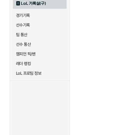
LoL 기록실(구)
하이머딩거
헤카림
경기기록
선수기록
팀 통산
선수 통산
챔피언 픽/밴
레더 랭킹
LoL 프로팀 정보