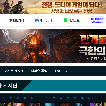
X
최대 90% 할인
라이브/영상
게이밍/IT
게임스토어
8월 프로모션
포지션 게시판
챔피언 공략
LoL DB
략 게시판
ㄴ
ㄷ
ㄹ
ㅁ
ㅂ
ㅅ
ㅇ
ㅈ
ㅊ
ㅋ
ㅌ
ㅍ
ㅎ