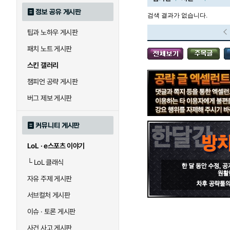
정보 공유 게시판
검색 결과가 없습니다.
팁과 노하우 게시판
블라디미르
블리츠크랭크
패치 노트 게시판
스킨 갤러리
세라핀
세주아니
챔피언 공략 게시판
버그 제보 게시판
시비르
신 짜오
커뮤니티 게시판
LoL · e스포츠 이야기
아칼리
아크샨
└
LoL 클래식
자유 주제 게시판
에코
엘리스
서브컬처 게시판
이슈 · 토론 게시판
사건 사고 게시판