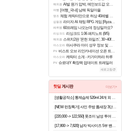
AI발 원가 압박, 메인보드값 오르나
해외겜
[여행_국내] 남해 독일마을
여행
체험 캐릭터만으로 허상 40레벨 하이와티아 5분 컷!｜에이메스·린네·모니에 명함
명조
라이자 AI 채팅 RPG 게임 [RyzaChat: AI] 공개
섭컬겜
60프레임 나오는데 정상일까요?
레퀴엠
리싱크드 1.06 패치노트 (8/5)
리싱크드
스위치2판 ‘몬헌 와일즈’, 30~40fps 목표 추정
해외겜
아사쿠라 마이 성우 정보 및 주요 필모
아스오라
비스트 오브 리인카네이션 오픈 트레일러
PV
캐릭터 소개 - 카가미하라 하루
아스오라
슈로대Y 확장팩 업데이트 트레일러
PV
새로고침
핫딜
게시판
더보기+
[생활공작소] 통제습제 520ml 24개 외 제습제 모음+사은품오늘출발
[NEW 런칭특가] 샤인 주방 틈새장 3단 이동식 선반
[220,000 -> 122,550] 풋조이 남성 투어 골프화
[17,800 -> 7,820] 남자 빅사이즈 5부 밴딩바지