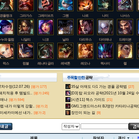
갱플랭크
그라가스
그레이브즈
그웬
나르
나미
나서스
누누와 윌럼프
니달리
니코
닐라
다리우스
다이애나
드레이븐
럭스
럼블
레나타 글라스크
레넥톤
레오나
렉사이
렐
주목할 만한
공략
수정(12.07.26)
35살 아재도 다1 가는 갱플 공략법
[평가:177]
[27]
룰루
르블랑
리 신
리븐
리산드라
릴리아
마스터 이
 패치적용 후 템빌드..
[D3] 탑 피오라 공략(2021년 10월 24일 
[평가:245]
다이애나
[시즌11] 잭스 가이드
[평가:594]
[21]
 내가 이렇게 강할..
GM1그랜드마스터 BJ영만 카타리나공략(
[평가:2]
멜
모데카이저
모르가나
문도 박사
미스 포츈
밀리오
바드
 이세카이에선 내가..
장인이 되는 길
[평가:2]
[9]
베인
벡스
벨베스
벨코즈
볼리베어
브라움
브라이어
제목
작성자
갱신