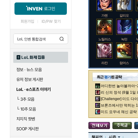
로그인
가렌
갈리오
회원가입
ID/PW 찾기
노틸러스
녹턴
LoL 화제 집중
라칸
람머스
정보 · 뉴스 모음
최근
평가
된 공략
유저 정보 게시판
어디한번 놀아볼까아~2차
로크
루시안
LoL · e스포츠 이야기
리 신의 정석 (8월 1일
└
3추 모음
[Challenger] 미드 
브론즈에서만 먹히는 1렙
└
10추 모음
말자하
말파이트
미드 요우네 채신 공략
치지직 팟벤
SOOP 게시판
바이
베이가
챔피언
시즌