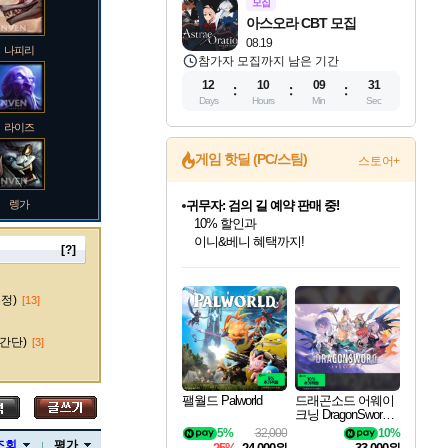
모집
아스오라 CBT 모집
08.19
나피리
참가자 모집까지 남은 기간
12
10
09
30
Days
Hours
Min
Sec
라이즈
게임 핫딜 (PC/스팀)
스토어+
렝가
귀무자: 검의 길 예약 판매 중!
10% 할인과
이니&베니 혜택까지!
[?]
인벤게임즈 8월 특별 할인!
드래곤소드: 어웨이크닝 입점!
문명 7 특별 할인!
비스트 오브 리인카네이션 정식 출시!
커세어 코브 출시 기념 할인!
더 렐릭 퍼스트 가디언 정식 출시
베데스다 40주년 기념 할인 중!
마블 투혼 파이팅 소울즈 예약 판매 중!
캡콤 프렌차이즈 할인 진행 중!
캡콤 일부 상품 상시 할인
스타워즈 은하계 레이서
로블록스 기프트 카드 공식 입점
인기 퍼블리셔 모음!
스팀으로 만나는 드래곤소드!
조선&고려 DLC 출시 예정
게임프릭 신작 IP
해적'섬'을 발전시키자!
설화x하드코어 액션!
베데스다의 명작들을
마블 히어로 총 출동&화려한 격투!
몬헌, 바하 등 인기 IP를
몬헌 와일즈 & 드래곤즈 도그마2
인벤게임즈에서 10% 추가 적립
Robux를 가장 안전하고
마오카이
최대 90% 할인가를 만나보세요!
네이버혜택과 함께 만나보세요!
50%할인&추가 적립까지!
네이버 혜택가와 함께 예약하세요!
할인&네이버혜택으로 만나보세요!
네이버페이 혜택과 만나보세요!
40주년 프로모션으로 만나보세요!
네이버 포인트 혜택까지!
할인가에 만나보세요!
일부 에디션 상시 할인!
혜택으로 예약 판매 중
편안하게 충전하세요
수정)
[13]
간단)
[3]
바루스
팰월드 Palworld
드래곤소드 어웨이
크닝 DragonSword A
wakening
5%
32,000
10%
브랜드
조회
평가