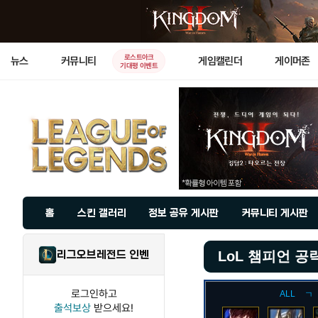
로스트아크
뉴스
커뮤니티
게임캘린더
게이머존
기대평 이벤트
홈
스킨 갤러리
정보 공유 게시판
커뮤니티 게시판
리그오브레전드 인벤
LoL 챔피언 공
로그인하고
ALL
ㄱ
출석보상
받으세요!