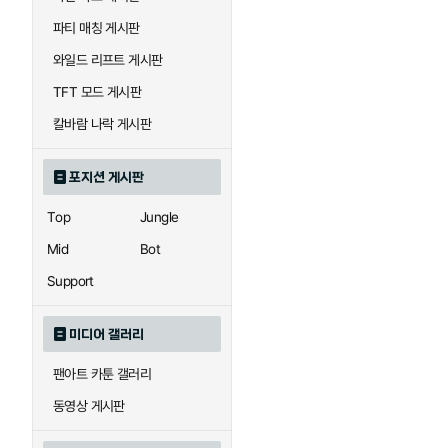
우르곳
워윅
파티 매칭 게시판
와일드 리프트 게시판
자이라
자크
TFT 모드 게시판
칼바람 나락 게시판
직스
진
포지션 게시판
Top
Jungle
카이사
카직스
Mid
Bot
Support
퀸
크산테
미디어 갤러리
팬아트 카툰 갤러리
트리스타나
트린다미어
동영상 게시판