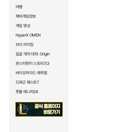
여행
해외게임정보
게임 영상
HyperX OMEN
브이 라이징
일곱 개의 대죄: Origin
몬스터헌터 스토리즈3
바이오하자드 레퀴엠
드래곤 퀘스트7
풋볼 매니저26