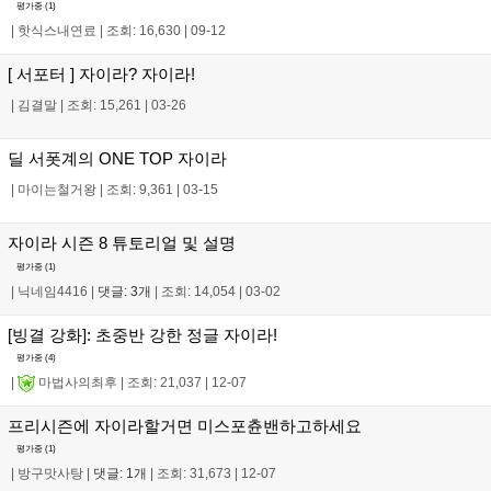
평가중 (
1
)
|
핫식스내연료
|
조회: 16,630
|
09-12
[ 서포터 ] 자이라? 자이라!
|
김결말
|
조회: 15,261
|
03-26
딜 서폿계의 ONE TOP 자이라
|
마이는철거왕
|
조회: 9,361
|
03-15
자이라 시즌 8 튜토리얼 및 설명
평가중 (
1
)
|
닉네임4416
|
댓글: 3개
|
조회: 14,054
|
03-02
[빙결 강화]: 초중반 강한 정글 자이라!
평가중 (
4
)
|
마법사의최후
|
조회: 21,037
|
12-07
프리시즌에 자이라할거면 미스포츈밴하고하세요
평가중 (
1
)
|
방구맛사탕
|
댓글: 1개
|
조회: 31,673
|
12-07