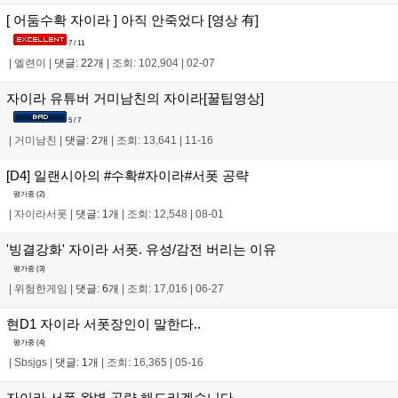
[ 어둠수확 자이라 ] 아직 안죽었다 [영상 有]
7 / 11
|
엘련이
|
댓글: 22개
|
조회: 102,904
|
02-07
자이라 유튜버 거미남친의 자이라[꿀팁영상]
5 / 7
|
거미남친
|
댓글: 2개
|
조회: 13,641
|
11-16
[D4] 일랜시아의 #수확#자이라#서폿 공략
평가중 (
2
)
|
자이라서폿
|
댓글: 1개
|
조회: 12,548
|
08-01
'빙결강화' 자이라 서폿. 유성/감전 버리는 이유
평가중 (
3
)
|
위험한게임
|
댓글: 6개
|
조회: 17,016
|
06-27
현D1 자이라 서폿장인이 말한다..
평가중 (
4
)
|
Sbsjgs
|
댓글: 1개
|
조회: 16,365
|
05-16
자이라 서폿 완벽 공략 해드리겠습니다.