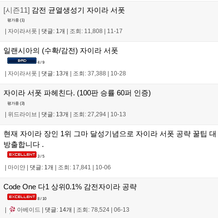
[시즌11]
감전 균열생성기 자이라 서폿
평가중 (
1
)
|
자이라서폿
|
댓글: 1개
|
조회: 11,808
|
11-17
일랜시아의 (수확/감전) 자이라 서폿
4 / 9
|
자이라서폿
|
댓글: 13개
|
조회: 37,388
|
10-28
자이라 서폿 파헤친다. (100판 승률 60퍼 인증)
평가중 (
3
)
|
위드라이브
|
댓글: 13개
|
조회: 27,294
|
10-13
현재 자이라 장인 1위 그마 달성기념으로 자이라 서폿 공략 꿀팁 대
방출합니다 .
3 / 5
|
마이얀
|
댓글: 1개
|
조회: 17,841
|
10-06
Code One 다1 상위0.1% 감전자이라 공략
8 / 10
|
아베이드
|
댓글: 14개
|
조회: 78,524
|
06-13