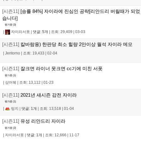
[시즌11]
[승률 84%] 자이라에 진심인 공략[리안드리 버릴때가 되었
습니다]
평가중 (
3
)
|
자이라서폿
|
댓글: 5개
|
조회: 29,409
|
03-03
[시즌11]
칼바람용) 한판당 최소 힐량 2만이상 월석 자이라 메모
|
Jentorno
|
조회: 19,433
|
02-04
[시즌11]
잘크면 라이너 못크면 cc기에 미친 서폿
평가중 (
1
)
|
상어혜
|
조회: 13,112
|
01-23
[시즌11]
2021년 새시즌 감전 자이라
평가중 (
1
)
|
텅지
|
댓글: 1개
|
조회: 13,518
|
01-04
[시즌11]
유성 리안드리 자이라
평가중 (
2
)
|
자이라서폿
|
댓글: 1개
|
조회: 12,666
|
11-17