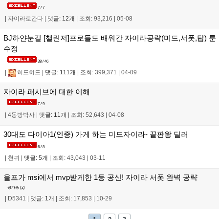
7 / 7
|
자이라로간다
|
댓글: 12개
|
조회: 93,216
|
05-08
BJ하얀눈길 [챌린저]프로들도 배워간 자이라공략(미드,서폿,탑) 룬
수정
38 / 46
|
히드히드
|
댓글: 111개
|
조회: 399,371
|
04-09
자이라 패시브에 대한 이해
7 / 9
|
4동방박사
|
댓글: 11개
|
조회: 52,643
|
04-08
30대도 다이아1(인증) 가게 하는 미드자이라- 끝판왕 딜러
6 / 8
|
천귀
|
댓글: 5개
|
조회: 43,043
|
03-11
울프가 msi에서 mvp받게한 1등 공신! 자이라 서폿 완벽 공략
평가중 (
2
)
|
D5341
|
댓글: 1개
|
조회: 17,853
|
10-29