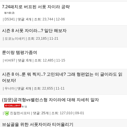
7.24패치로 버프된 서폿 자이라 공략
평가중 (
2
)
|
D5341
|
댓글: 4개
|
조회: 23,744
|
12-06
시즌 8 서폿 자이라...? 일단 해보자
|
오코노이새키
|
조회: 23,185
|
11-21
룬이랑 템평가좀여
|
비버97
|
댓글: 6개
|
조회: 12,485
|
11-15
시즌 8 아..룬 뭐 찍지..? 고민되네? 그래 형편없는 이 글이라도 읽
어보자!
|
우너마
|
댓글: 4개
|
조회: 22,655
|
11-11
(장문)공격형vs밸런스형 자이라에 대해 자세히 알자
9 / 11
|
친절한서포터
|
댓글: 25개
|
조회: 127,010
|
09-01
브실골을 위한 서폿자이라 티어올리기