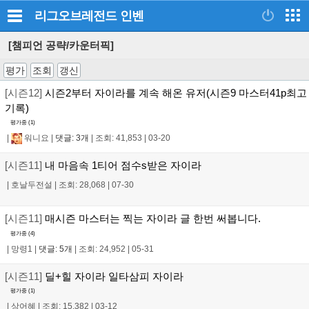
리그오브레전드
인벤
[챔피언 공략/카운터픽]
평가
조회
갱신
[시즌12]
시즌2부터 자이라를 계속 해온 유저(시즌9 마스터41p최고
기록)
평가중 (
1
)
|
워니요
|
댓글: 3개
|
조회: 41,853
|
03-20
[시즌11]
내 마음속 1티어 점수s받은 자이라
|
호날두전설
|
조회: 28,068
|
07-30
[시즌11]
매시즌 마스터는 찍는 자이라 글 한번 써봅니다.
평가중 (
4
)
|
망령1
|
댓글: 5개
|
조회: 24,952
|
05-31
[시즌11]
딜+힐 자이라 일타삼피 자이라
평가중 (
1
)
|
상어혜
|
조회: 15,382
|
03-12