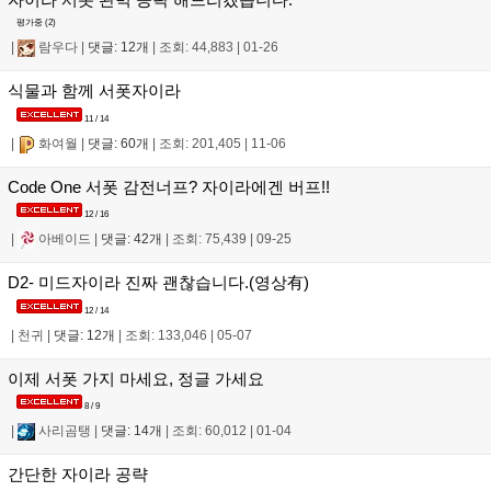
평가중 (
2
)
|
람우다
|
댓글: 12개
|
조회: 44,883
|
01-26
식물과 함께 서폿자이라
11 / 14
|
화여월
|
댓글: 60개
|
조회: 201,405
|
11-06
Code One 서폿 감전너프? 자이라에겐 버프!!
12 / 16
|
아베이드
|
댓글: 42개
|
조회: 75,439
|
09-25
D2- 미드자이라 진짜 괜찮습니다.(영상有)
12 / 14
|
천귀
|
댓글: 12개
|
조회: 133,046
|
05-07
이제 서폿 가지 마세요, 정글 가세요
8 / 9
|
사리곰탱
|
댓글: 14개
|
조회: 60,012
|
01-04
간단한 자이라 공략