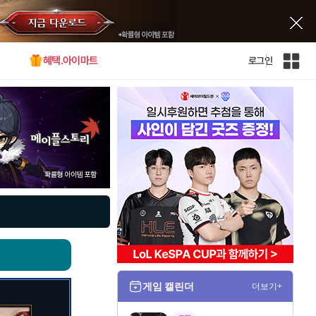
혜택.아이마트
로그인
인
벤
전
체
사
이
트
맵
게임 캘린더
더보기+