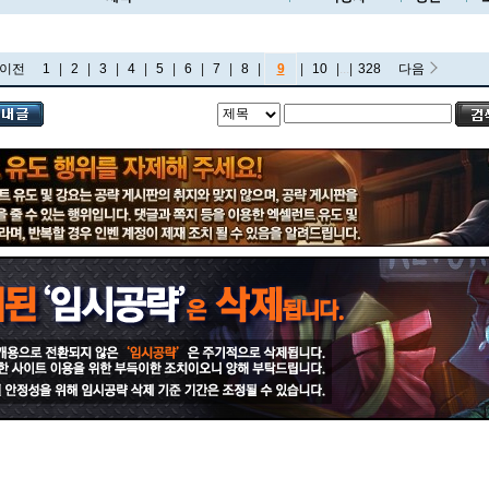
이전
1
|
2
|
3
|
4
|
5
|
6
|
7
|
8
|
9
|
10
|
...
|
328
다음
비에고
빅토르
뽀삐
사미라
사이온
사일러스
샤코
세트
소나
소라카
쉔
쉬바나
스몰더
스웨인
신드라
신지드
쓰레쉬
아리
아무무
아우렐리온 솔
아이번
아트록스
아펠리오스
알리스타
암베사
애니
애니비아
애쉬
오공
오로라
오른
오리아나
올라프
요네
요릭