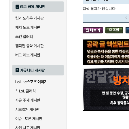
정보 공유 게시판
검색 결과가 없습니다.
팁과 노하우 게시판
블라디미르
블리츠크랭크
패치 노트 게시판
스킨 갤러리
세라핀
세주아니
챔피언 공략 게시판
버그 제보 게시판
시비르
신 짜오
커뮤니티 게시판
LoL · e스포츠 이야기
아칼리
아크샨
└
LoL 클래식
자유 주제 게시판
에코
엘리스
서브컬처 게시판
이슈 · 토론 게시판
사건 사고 게시판