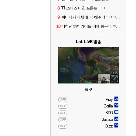
8
T1 스타즈 미친 프론트 ㅋㅋ
9
쉬바나가 대체 뭘 더 해주냐ㅋㅋㅋㅋㅋㅋ
10
티한전 하이라이트 이제 봤는데 ㅋㅋㅋ
LoL LIVE 방송
크캣
Pray
OFF
Gorilla
OFF
BDD
OFF
Justice
OFF
Cuzz
OFF