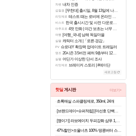
내차 인증
차벤
[무한대] 출시일, 8월 13일에 나오나
섭컬겜
테스트 때는 로비에 온라인 기능이 있는데
리밋제로
한국 출시시간 및 사전 다운로드 진행 - 비스트 오브 리인카네이션
비스트
4컷 만화 | 야간 보초는 너무 힘들어
아주프로
[여행_국내] 남해 독일마을
여행
캐릭터 소개 |「로른·경감」
실팰
슈로대Y 확장팩 업데이트 트레일러
PV
20시즌 3.5버전 폐허 9층부터 12층까지 클리어 조합 | 죽음의 노래와 바닷속 폐허 |
명조
어딘가 이상한 단서 조사
실팰
브레이커 스토리 | #에이단
리밋제로
새로고침
핫딜
게시판
더보기+
초록매실 스파클링제로, 350ml, 24개
[브랜드데이+슈퍼적립] [마선호 단백질] 셀렉스 프로핏 Sports WPI 드링크 초콜릿, 330ml, 12개
[쟁이기] 라보에이치 두피강화 샴푸 1,600ml [400ml x2 + 리필 400ml x2] (+300ml+커피+브러쉬증정)
47%할인>쏘울너츠 100% 땅콩버터 스무스, 500g, 2개