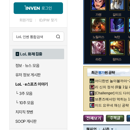
로그인
가렌
갈리오
회원가입
ID/PW 찾기
노틸러스
녹턴
LoL 화제 집중
라칸
람머스
정보 · 뉴스 모음
최근
평가
된 공략
유저 정보 게시판
어디한번 놀아볼까아~2차
로크
루시안
LoL · e스포츠 이야기
리 신의 정석 (8월 1일
└
3추 모음
[Challenger] 미드 
브론즈에서만 먹히는 1렙
└
10추 모음
말자하
말파이트
미드 요우네 채신 공략
치지직 팟벤
SOOP 게시판
바이
베이가
챔피언
시즌