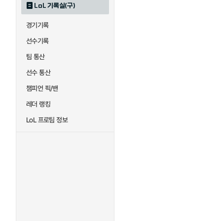
LoL 기록실(구)
하이머딩거
헤카림
경기기록
선수기록
팀 통산
선수 통산
챔피언 픽/밴
레더 랭킹
LoL 프로팀 정보