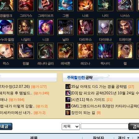
갱플랭크
그라가스
그레이브즈
그웬
나르
나미
나서스
누누와 윌럼프
니달리
니코
닐라
다리우스
다이애나
드레이븐
럭스
럼블
레나타 글라스크
레넥톤
레오나
렉사이
렐
주목할 만한
공략
수정(12.07.26)
35살 아재도 다1 가는 갱플 공략법
[평가:177]
[27]
룰루
르블랑
리 신
리븐
리산드라
릴리아
마스터 이
 패치적용 후 템빌드..
[D3] 탑 피오라 공략(2021년 10월 24일 
[평가:245]
다이애나
[시즌11] 잭스 가이드
[평가:594]
[21]
 내가 이렇게 강할..
GM1그랜드마스터 BJ영만 카타리나공략(
[평가:2]
멜
모데카이저
모르가나
문도 박사
미스 포츈
밀리오
바드
 이세카이에선 내가..
장인이 되는 길
[평가:2]
[9]
베인
벡스
벨베스
벨코즈
볼리베어
브라움
브라이어
제목
작성자
갱신