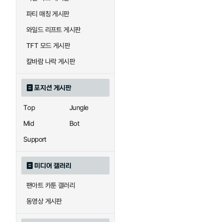
우르곳
워윅
파티 매칭 게시판
와일드 리프트 게시판
자이라
자크
TFT 모드 게시판
칼바람 나락 게시판
직스
진
포지션 게시판
Top
Jungle
카이사
카직스
Mid
Bot
Support
퀸
크산테
미디어 갤러리
팬아트 카툰 갤러리
트리스타나
트린다미어
동영상 게시판