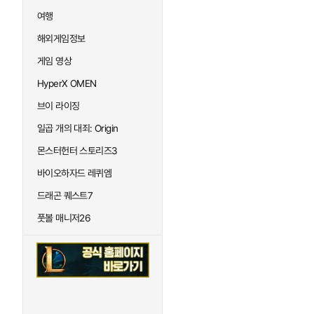
여행
해외게임정보
게임 영상
HyperX OMEN
브이 라이징
일곱 개의 대죄: Origin
몬스터헌터 스토리즈3
바이오하자드 레퀴엠
드래곤 퀘스트7
풋볼 매니저26