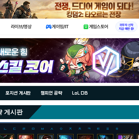
X
귀무자 신작
라이브/영상
게이밍/IT
게임스토어
지금 예판 중!
포지션 게시판
챔피언 공략
LoL DB
략 게시판
ㄴ
ㄷ
ㄹ
ㅁ
ㅂ
ㅅ
ㅇ
ㅈ
ㅊ
ㅋ
ㅌ
ㅍ
ㅎ