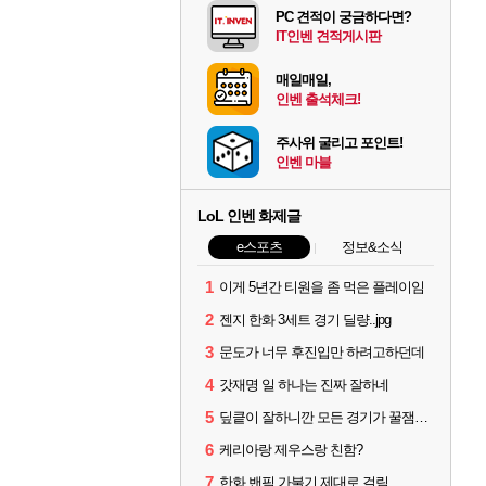
PC 견적이 궁금하다면?
IT인벤 견적게시판
매일매일,
인벤 출석체크!
주사위 굴리고 포인트!
인벤 마블
LoL 인벤 화제글
e스포츠
정보&소식
1
이게 5년간 티원을 좀 먹은 플레이임
2
젠지 한화 3세트 경기 딜량..jpg
3
문도가 너무 후진입만 하려고하던데
4
갓재명 일 하나는 진짜 잘하네
5
딮킅이 잘하니깐 모든 경기가 꿀잼이 됨
6
케리아랑 제우스랑 친함?
7
한화 밴픽 가불기 제대로 걸림