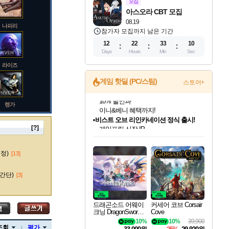
모집
아스오라 CBT 모집
08.19
나피리
참가자 모집까지 남은 기간
12
22
33
09
Days
Hours
Min
Sec
라이즈
게임 핫딜 (PC/스팀)
스토어+
렝가
비스트 오브 리인카네이션 정식 출시!
게임프릭 신작 IP
네이버 혜택가와 함께 예약하세요!
[?]
드래곤소드: 어웨이크닝 입점!
문명 7 특별 할인!
귀무자: 검의 길 예약 판매 중!
커세어 코브 출시 기념 할인!
더 렐릭 퍼스트 가디언 정식 출시
베데스다 40주년 기념 할인 중!
마블 투혼 파이팅 소울즈 예약 판매 중!
캡콤 프렌차이즈 할인 진행 중!
캡콤 일부 상품 상시 할인
스타워즈 은하계 레이서
로블록스 기프트 카드 공식 입점
스팀으로 만나는 드래곤소드!
조선&고려 DLC 출시 예정
10% 할인과
해적'섬'을 발전시키자!
설화x하드코어 액션!
베데스다의 명작들을
마블 히어로 총 출동&화려한 격투!
몬헌, 바하 등 인기 IP를
몬헌 와일즈 & 드래곤즈 도그마2
인벤게임즈에서 10% 추가 적립
Robux를 가장 안전하고
마오카이
네이버혜택과 함께 만나보세요!
50%할인&추가 적립까지!
이니&베니 혜택까지!
할인&네이버혜택으로 만나보세요!
네이버페이 혜택과 만나보세요!
40주년 프로모션으로 만나보세요!
네이버 포인트 혜택까지!
할인가에 만나보세요!
일부 에디션 상시 할인!
혜택으로 예약 판매 중
편안하게 충전하세요
수정)
[13]
간단)
[3]
바루스
드래곤소드 어웨이
커세어 코브 Corsair
크닝 DragonSword A
Cove
wakening
10%
10%
39,900
브랜드
조회
평가