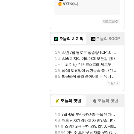
자야
5000이니
새로고침
조이
오늘의 치지직
오늘의 SOOP
카시오페아
26년 7월 팔로우 상승량 TOP 30 - 월간 치지직
잡담
2026 치지직 이리대회 오픈컵 안내
정보
초ㅇㅎ) 수녀 코스프레 제로투
ㅗㅜㅑ
코르키
삼식) 토요일에 vs한동숙 롤 내전 예정
잡담
청량하게 콜라 쏟아버리는 유니 ㅋㅋㅋ
클립
더보기+
트런들
오늘의 팟벤
오늘의 핫벤
7월~8월 부산-단양-충주-울진 다녀왔어요~
여행
피즈
저도 신차계약하고 차 받았습니다
차벤
스위치2판 ‘몬헌 와일즈’, 30~40fps 목표 추정
해외겜
이번주 크레딧 상자를 못찾겠어요
포르자6