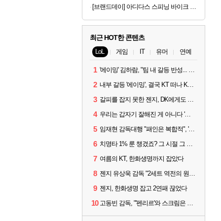
[브랜드데이] 아디다스 스피닝 바이크 C-21x 실내 자전거 스핀 헬스 사이클 유산소 운동기구 홈트
최근 HOT한 콘텐츠
LoL
게임
IT
유머
연예
1
'에이밍' 김하람, "팀 내 갈등 반성... 끝까지 뛰고 싶었다"
2
내부 갈등 '에이밍', 결국 KT 떠나 KRX로...'지우'와 트레이드
3
갈피를 잡지 못한 젠지, DK에게도 0:2 패배
4
우리는 갑자기 잘해진 게 아니다 '씨맥' 김대호 감독의 자신감
5
임재현 감독대행 "패인은 복합적", '도란' "팀에 과부하 왔다"
6
치명타 1% 룬 챙겼죠? 그 시절 그 감성 '롤 클래식' 30일 출시
7
여름의 KT, 한화생명까지 잡았다
8
젠지 유상욱 감독 "2세트 역전의 원인...너무 급했다"
9
젠지, 한화생명 잡고 2연패 끊었다
10
고동빈 감독, "'펜리르'와 스크림은 못 해봤다...선발 고정할 듯"