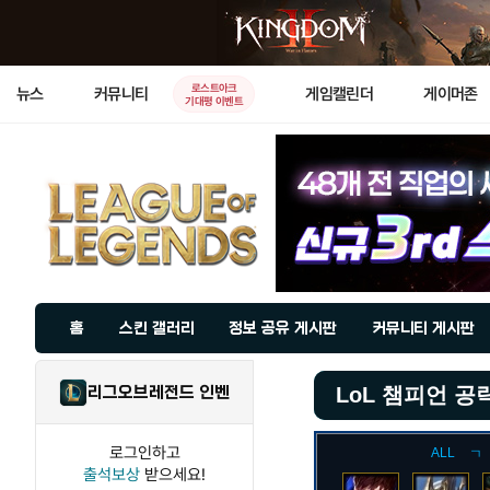
로스트아크
뉴스
커뮤니티
게임캘린더
게이머존
기대평 이벤트
홈
스킨 갤러리
정보 공유 게시판
커뮤니티 게시판
리그오브레전드 인벤
LoL 챔피언 공
로그인하고
ALL
ㄱ
출석보상
받으세요!