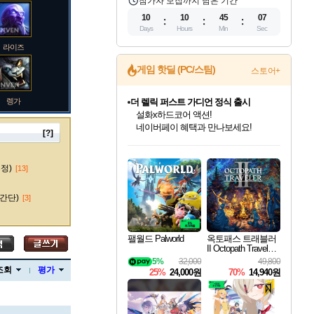
참가자 모집까지 남은 기간
10
10
45
06
Days
Hours
Min
Sec
라이즈
더 렐릭 퍼스트 가디언 정식 출시
게임 핫딜 (PC/스팀)
스토어+
설화x하드코어 액션!
네이버페이 혜택과 만나보세요!
렝가
베데스다 40주년 기념 할인 중!
베데스다의 명작들을
40주년 프로모션으로 만나보세요!
[?]
인벤게임즈 8월 특별 할인!
드래곤소드: 어웨이크닝 입점!
문명 7 특별 할인!
마블 투혼 파이팅 소울즈 정식출시!
귀무자: 검의 길 예약 판매 중!
비스트 오브 리인카네이션 정식 출시!
커세어 코브 출시 기념 할인!
캡콤 프렌차이즈 할인 진행 중!
캡콤 일부 상품 상시 할인
스타워즈 은하계 레이서
로블록스 기프트 카드 공식 입점
인기 퍼블리셔 모음!
스팀으로 만나는 드래곤소드!
조선&고려 DLC 출시 예정
마블 히어로 총 출동&화려한 격투!
10% 할인과
게임프릭 신작 IP
해적'섬'을 발전시키자!
몬헌, 바하 등 인기 IP를
몬헌 와일즈 & 드래곤즈 도그마2
인벤게임즈에서 10% 추가 적립
Robux를 가장 안전하고
마오카이
최대 90% 할인가를 만나보세요!
네이버혜택과 함께 만나보세요!
50%할인&추가 적립까지!
네이버 포인트 혜택까지!
이니&베니 혜택까지!
네이버 혜택가와 함께 예약하세요!
할인&네이버혜택으로 만나보세요!
할인가에 만나보세요!
일부 에디션 상시 할인!
혜택으로 예약 판매 중
편안하게 충전하세요
수정)
[13]
간단)
[3]
바루스
팰월드 Palworld
옥토패스 트래블러
II Octopath Traveler I
I
5%
32,000
49,800
브랜드
조회
평가
25%
24,000원
70%
14,940원