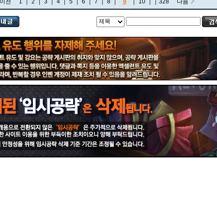
이전
1
|
2
|
3
|
4
|
5
|
6
|
7
|
8
|
9
|
10
|
...
|
328
다음
비에고
빅토르
뽀삐
사미라
사이온
사일러스
샤코
세트
소나
소라카
쉔
쉬바나
스몰더
스웨인
신드라
신지드
쓰레쉬
아리
아무무
아우렐리온 솔
아이번
아트록스
아펠리오스
알리스타
암베사
애니
애니비아
애쉬
오공
오로라
오른
오리아나
올라프
요네
요릭
유나라
유미
이렐리아
이블린
이즈리얼
일라오이
자르반 4세