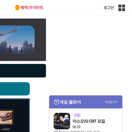
혜택.아이마트
로그인
인
벤
전
체
사
이
트
맵
게임 캘린더
더보기+
모집
아스오라 CBT 모집
08.19
나피리