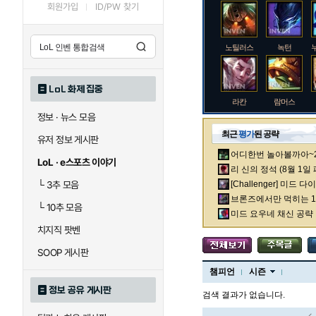
회원가입
ID/PW 찾기
노틸러스
녹턴
LoL 화제 집중
라칸
람머스
정보 · 뉴스 모음
최근
평가
된 공략
유저 정보 게시판
어디한번 놀아볼까아~2차
로크
루시안
LoL · e스포츠 이야기
리 신의 정석 (8월 1일
└
3추 모음
[Challenger] 미드 
브론즈에서만 먹히는 1렙
└
10추 모음
말자하
말파이트
미드 요우네 채신 공략
치지직 팟벤
SOOP 게시판
바이
베이가
챔피언
시즌
정보 공유 게시판
검색 결과가 없습니다.