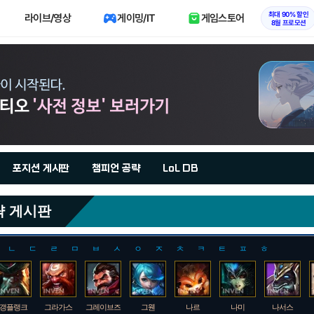
최대 90% 할인
라이브/영상
게이밍/IT
게임스토어
8월 프로모션
포지션 게시판
챔피언 공략
LoL DB
략 게시판
ㄴ
ㄷ
ㄹ
ㅁ
ㅂ
ㅅ
ㅇ
ㅈ
ㅊ
ㅋ
ㅌ
ㅍ
ㅎ
갱플랭크
그라가스
그레이브즈
그웬
나르
나미
나서스