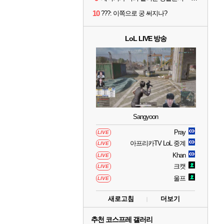
10
???: 이쪽으로 궁 써지나?
LoL LIVE 방송
Sangyoon
Pray
LIVE
아프리카TV LoL 중계
LIVE
Khan
LIVE
크캣
LIVE
울프
LIVE
새로고침
더보기
추천 코스프레 갤러리