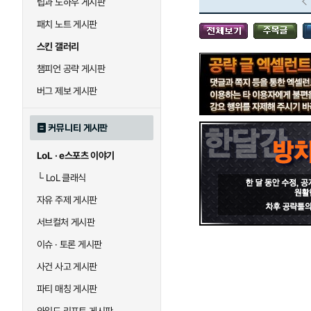
팁과 노하우 게시판
블라디미르
블리츠크랭크
패치 노트 게시판
스킨 갤러리
세라핀
세주아니
챔피언 공략 게시판
버그 제보 게시판
시비르
신 짜오
커뮤니티 게시판
LoL · e스포츠 이야기
아칼리
아크샨
└
LoL 클래식
자유 주제 게시판
에코
엘리스
서브컬처 게시판
이슈 · 토론 게시판
사건 사고 게시판
우르곳
워윅
파티 매칭 게시판