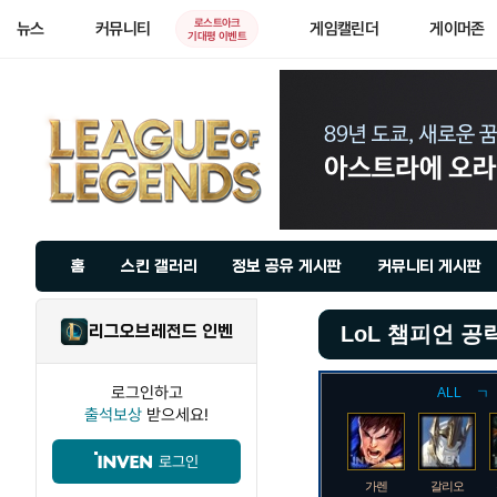
로스트아크
뉴스
커뮤니티
게임캘린더
게이머존
기대평 이벤트
홈
스킨 갤러리
정보 공유 게시판
커뮤니티 게시판
리그오브레전드 인벤
LoL 챔피언 공
로그인하고
ALL
ㄱ
출석보상
받으세요!
로그인
가렌
갈리오