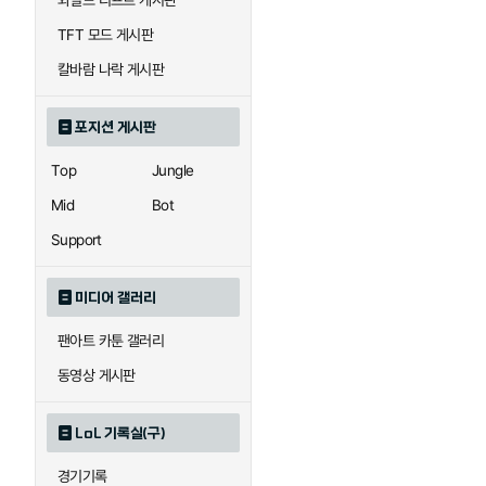
와일드 리프트 게시판
자이라
자크
TFT 모드 게시판
칼바람 나락 게시판
직스
진
포지션 게시판
Top
Jungle
카이사
카직스
Mid
Bot
Support
퀸
크산테
미디어 갤러리
팬아트 카툰 갤러리
트리스타나
트린다미어
동영상 게시판
LoL 기록실(구)
하이머딩거
헤카림
경기기록