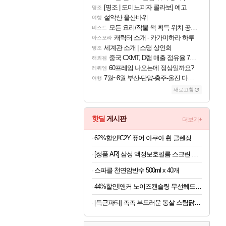
[명조 | 도미노피자 콜라보] 예고
명조
설악산 울산바위
여행
모든 요리/작물 책 획득 위치 공략 (36개) - 미식가 도전과제
비스트
캐릭터 소개 - 카가미하라 하루
아스오라
세계관 소개 | 소명 상인회
명조
중국 CXMT, D램 매출 점유율 7%…글로벌 4위로 부상
해외겜
60프레임 나오는데 정상일까요?
레퀴엠
7월~8월 부산-단양-충주-울진 다녀왔어요~
여행
새로고침
핫딜
게시판
더보기+
62%할인!C2Y 퓨어 아쿠아 휩 클렌징 폼, 120ml, 4개
[정품 AR] 삼성 액정보호필름 스크린 프로텍터 갤럭시Z 폴드8 울트라, 2매입
스파클 천연암반수 500ml x 40개
44%할인!앤커 노이즈캔슬링 무선헤드폰 A3040
[득근파티] 촉촉 부드러운 통살 스팀닭가슴살 18팩 6가지맛