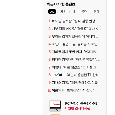
최근 HOT한 콘텐츠
LoL
게임
IT
유머
연예
1
'에이밍' 김하람, "팀 내 갈등 반성... 끝까지 뛰고 싶었다"
2
내부 갈등 '에이밍', 결국 KT 떠나 KRX로...'지우'와 트레이드
3
우리는 갑자기 잘해진 게 아니다 '씨맥' 김대호 감독의 자신감
4
'페인터' 콜업 이유 "불화는 X, '페인터'는 부족한 콜을 채워줄 선수"
5
갈피를 잡지 못한 젠지, DK에게도 0:2 패배
6
임재현 감독대행 "패인은 복합적", '도란' "팀에 과부하 왔다"
7
치명타 1% 룬 챙겼죠? 그 시절 그 감성 '롤 클래식' 30일 출시
8
'오너' 빼고, '페인터' 출전한 T1, 한화생명에 패배
9
김대호 감독, "패인, 명쾌하고 심플...다시 힘낼 수 있어"
10
여름의 KT, 한화생명까지 잡았다
PC 견적이 궁금하다면?
IT인벤 견적게시판