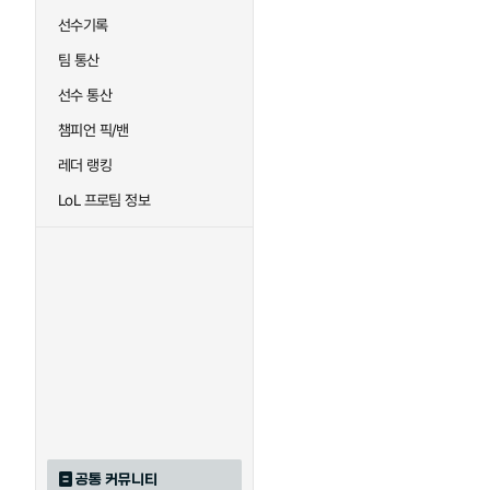
선수기록
팀 통산
선수 통산
챔피언 픽/밴
레더 랭킹
LoL 프로팀 정보
공통 커뮤니티