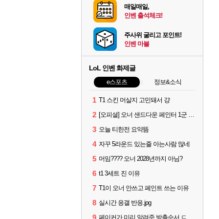
매일매일,
인벤 출석체크!
주사위 굴리고 포인트!
인벤 마블
LoL 인벤 화제글
e스포츠
정보&소식
1
T1 스킨 머살지 고민돼서 걍
2
[오피셜] 오너 샌드다운 페인터 1군 콜업 출전
3
오늘 티한전 요약뜸
4
자꾸 5라운드 있는줄 아는사람 많네
5
머임???? 오너 2028년까지 아님?
6
t1 3세트 진 이유
7
T1이 오너 안쓰고 페인트 쓰는 이유
8
실시간 응갤 반응.jpg
9
페이커가 미리 알려준 방출순서 ㄷㄷㄷㄷ