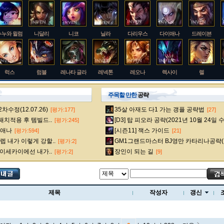
누누와 윌럼프
니달리
니코
닐라
다리우스
다이애나
드레이븐
럭스
럼블
레나타 글라스크
레넥톤
레오나
렉사이
렐
주목할 만한
공략
수정(12.07.26)
35살 아재도 다1 가는 갱플 공략법
[평가:177]
[27]
룰루
르블랑
리 신
리븐
리산드라
릴리아
마스터 이
 패치적용 후 템빌드..
[D3] 탑 피오라 공략(2021년 10월 24일 
[평가:245]
다이애나
[시즌11] 잭스 가이드
[평가:594]
[21]
 내가 이렇게 강할..
GM1그랜드마스터 BJ영만 카타리나공략(
[평가:2]
멜
모데카이저
모르가나
문도 박사
미스 포츈
밀리오
바드
 이세카이에선 내가..
장인이 되는 길
[평가:2]
[9]
베인
벡스
벨베스
벨코즈
볼리베어
브라움
브라이어
제목
작성자
갱신