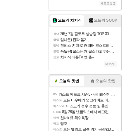
새로고침
조이
오늘의 치지직
오늘의 SOOP
카시오페아
26년 7월 팔로우 상승량 TOP 30 - 월간 치지직
잡담
임나은) 진짜 음지;;
클립
젠레스 존 제로 캐릭터 코스프레한 꽁주
짤방
코르키
풍월량) 물소는 왜 물소라고 하는거야? 아! 그만 ㅋㅋ
클립
치지직 애플TV 앱 출시
정보
더보기+
트런들
오늘의 팟벤
오늘의 핫벤
라스트 에포크 시즌5 - 서리화신의 분노 티저
PV
피즈
모든 바우에라 업그레이드 아이템 획득 위치 공략 (89개)
비스트
아스오라 성우 정보 및 출연작 모음
아스오라
8월 28일 넷플릭스에서 예고편 공개 예정
GTA6
선녀바위해수욕장
여행
명조
명조
모든 엘리트 골렘 위치 공략 (30개) - 방랑 결투가
비스트