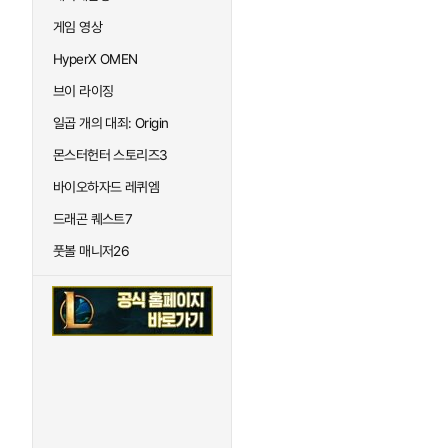
게임 영상
HyperX OMEN
브이 라이징
일곱 개의 대죄: Origin
몬스터헌터 스토리즈3
바이오하자드 레퀴엠
드래곤 퀘스트7
풋볼 매니저26