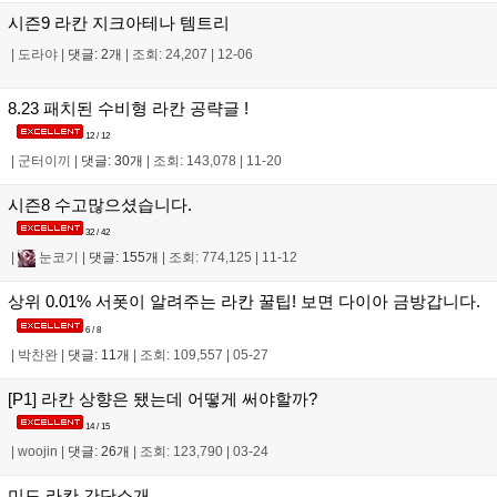
시즌9 라칸 지크아테나 템트리
|
도라야
|
댓글: 2개
|
조회: 24,207
|
12-06
8.23 패치된 수비형 라칸 공략글 !
12 / 12
|
군터이끼
|
댓글: 30개
|
조회: 143,078
|
11-20
시즌8 수고많으셨습니다.
32 / 42
|
눈코기
|
댓글: 155개
|
조회: 774,125
|
11-12
상위 0.01% 서폿이 알려주는 라칸 꿀팁! 보면 다이아 금방갑니다.
6 / 8
|
박찬완
|
댓글: 11개
|
조회: 109,557
|
05-27
[P1] 라칸 상향은 됐는데 어떻게 써야할까?
14 / 15
|
woojin
|
댓글: 26개
|
조회: 123,790
|
03-24
미드 라칸 간단소개