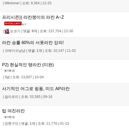
|
Wtminner
|
조회: 9,364
|
12-25
프리시즌)) 라칸쟁이의 라칸 A~Z
6 / 7
|
눈코기
|
댓글: 9개
|
조회: 137,754
|
12-30
라칸 승률 60%의 서폿라칸 강의!
|
크레이프냠냠
|
댓글: 1개
|
조회: 10,147
|
11-02
P2) 현실적인 탱라칸 (미완)
평가중 (
1
)
|
Sgl
|
조회: 13,007
|
10-04
사기적인 어그로 핑퐁, 미드 AP라칸
|
달리로리
|
조회: 33,385
|
09-16
탑 여진라칸
평가중 (
1
)
|
망했구만
|
댓글: 1개
|
조회: 21,776
|
01-13