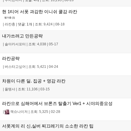
|
무시한바니
|
댓글: 4개
|
조회: 10,293
|
08-26
현 1티어 서폿 과감한 이니쉬 쿨감 라칸
평가중 (
1
)
|
라칸충
|
댓글: 1개
|
조회: 9,424
|
08-18
내가쓰려고 만든공략
|
솔아카서포터
|
조회: 4,038
|
05-17
라칸공략
|
버스타고싶어
|
조회: 5,421
|
04-24
차원이 다른 딜. 집공 + 영감 라칸
|
올텡샤
|
조회: 11,106
|
03-15
라칸으로 심해어에서 브론즈 탈출기 Ver1 + 시야의중요성
|
잭슈나이저
|
조회: 5,325
|
02-28
서폿계의 리 신,실버 찌끄레기의 소소한 라칸 팁