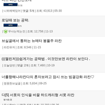
5 / 11
|
니뒤에벽있어
|
댓글: 5개
|
조회: 43,913
|
05-30
로딩때 보는 공략.
4 / 5
|
무사는먹는것
|
조회: 12,758
|
11-13
브실골에서 통하는 뉴메타 봉풀주 라칸
|
라칸유저
|
조회: 8,546
|
11-15
(((챌린저)))쉽게가는 공략법 . 이것만보면 라칸이 보인다 .
|
오늘당번
|
댓글: 2개
|
조회: 7,460
|
10-19
너를향해나라칸다의 혼자보려고 잠시 쓰는 빔결강화 라칸♡
|
영원한브실골
|
조회: 5,834
|
09-25
다[5] 서폿의 인식을 바꿀 하드캐리형 서폿 라칸
평가중 (
2
)