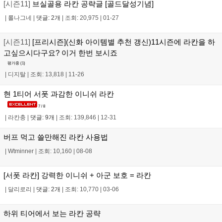
[시즌11]
브실골용 라칸 공략글 [골드달성기념]
|
롤나그네
|
댓글: 2개
|
조회: 20,975
|
01-27
[시즌11]
[프리시즌](신화 아이템별 추천 갱신)11시즌에 라칸을 하
고싶으시다구요? 이거 한번 보시죠
평가중 (
1
)
|
디지탈
|
조회: 13,818
|
11-26
현 1티어 서폿 과감한 이니쉬 라칸
7 / 8
|
라칸충
|
댓글: 9개
|
조회: 139,846
|
12-31
버프 먹고 쓸만해진 라칸 사용법
|
Wtminner
|
조회: 10,160
|
08-08
[서폿 라칸] 강력한 이니쉬 + 아군 보호 = 라칸
|
달리로리
|
댓글: 2개
|
조회: 10,770
|
03-06
하위 티어에서 보는 라칸 공략