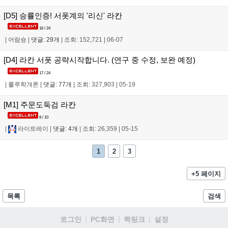
[D5] 승률인증! 서폿계의 '리신' 라칸
16 / 24
|
어람숑
|
댓글: 29개
|
조회: 152,721
|
06-07
[D4] 라칸 서폿 공략시작합니다. (연구 중 수정, 보완 예정)
17 / 24
|
룰루학개론
|
댓글: 77개
|
조회: 327,903
|
05-19
[M1] 주문도둑검 라칸
8 / 10
|
라이트레이
|
댓글: 4개
|
조회: 26,359
|
05-15
1
2
3
+5 페이지
목록
검색
로그인
PC화면
퀵링크
설정