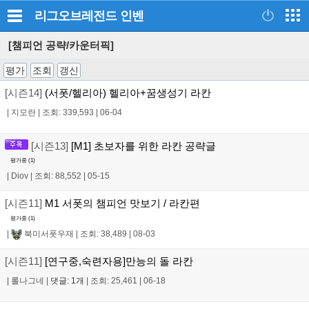
리그오브레전드
인벤
[챔피언 공략/카운터픽]
평가
조회
갱신
[시즌14]
(서폿/헬리아) 헬리아+꿈생성기 라칸
|
지모란
|
조회: 339,593
|
06-04
[시즌13]
[M1] 초보자를 위한 라칸 공략글
평가중 (
1
)
|
Diov
|
조회: 88,552
|
05-15
[시즌11]
M1 서폿의 챔피언 맛보기 / 라칸편
평가중 (
1
)
|
북미서폿우재
|
조회: 38,489
|
08-03
[시즌11]
[연구중,숙련자용]만능의 돌 라칸
|
롤나그네
|
댓글: 1개
|
조회: 25,461
|
06-18