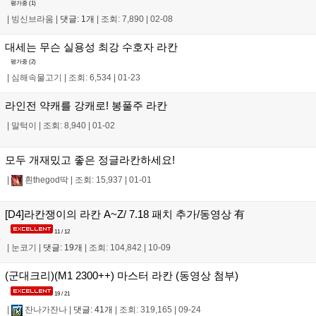
평가중 (
1
)
|
빙신브라움
|
댓글: 1개
|
조회: 7,890
|
02-08
대세는 무슨 실용성 최강 수호자 라칸
평가중 (
2
)
|
심해속물고기
|
조회: 6,534
|
01-23
라인전 약캐를 강캐로! 봉풀주 라칸
|
말턱이
|
조회: 8,940
|
01-02
모두 개재밌고 좋은 정글라칸하세요!
|
흰thegod딱
|
조회: 15,937
|
01-01
[D4]라칸쟁이의 라칸 A~Z/ 7.18 패치 추가/동영상 有
11 / 12
|
눈코기
|
댓글: 19개
|
조회: 104,842
|
10-09
(군대크리)(M1 2300++) 마스터 라칸 (동영상 첨부)
19 / 21
|
잔나가잔나
|
댓글: 41개
|
조회: 319,165
|
09-24