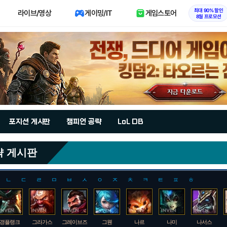
최대 90% 할인
라이브/영상
게이밍/IT
게임스토어
8월 프로모션
포지션 게시판
챔피언 공략
LoL DB
략 게시판
ㄴ
ㄷ
ㄹ
ㅁ
ㅂ
ㅅ
ㅇ
ㅈ
ㅊ
ㅋ
ㅌ
ㅍ
ㅎ
갱플랭크
그라가스
그레이브즈
그웬
나르
나미
나서스