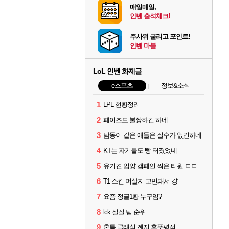
매일매일,
인벤 출석체크!
주사위 굴리고 포인트!
인벤 마블
LoL 인벤 화제글
e스포츠
정보&소식
1
LPL 현황정리
2
페이즈도 불쌍하긴 하네
3
탐동이 같은 애들은 질수가 없긴하네
4
KT는 자기들도 빵 터졌었네
5
유기견 입양 캠페인 찍은 티원 ㄷㄷ
6
T1 스킨 머살지 고민돼서 걍
7
요즘 정글1황 누구임?
8
lck 실질 팀 순위
9
혼틈 클래식 젠지 후푸평점