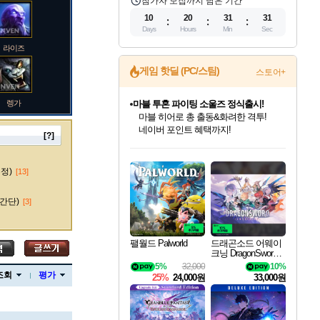
참가자 모집까지 남은 기간
10
20
31
31
Days
Hours
Min
Sec
라이즈
게임 핫딜 (PC/스팀)
스토어+
렝가
마블 투혼 파이팅 소울즈 정식출시!
마블 히어로 총 출동&화려한 격투!
네이버 포인트 혜택까지!
[?]
인벤게임즈 8월 특별 할인!
드래곤소드: 어웨이크닝 입점!
문명 7 특별 할인!
귀무자: 검의 길 예약 판매 중!
비스트 오브 리인카네이션 정식 출시!
커세어 코브 출시 기념 할인!
더 렐릭 퍼스트 가디언 정식 출시
베데스다 40주년 기념 할인 중!
캡콤 프렌차이즈 할인 진행 중!
캡콤 일부 상품 상시 할인
스타워즈 은하계 레이서
로블록스 기프트 카드 공식 입점
인기 퍼블리셔 모음!
스팀으로 만나는 드래곤소드!
조선&고려 DLC 출시 예정
10% 할인과
게임프릭 신작 IP
해적'섬'을 발전시키자!
설화x하드코어 액션!
베데스다의 명작들을
몬헌, 바하 등 인기 IP를
몬헌 와일즈 & 드래곤즈 도그마2
인벤게임즈에서 10% 추가 적립
Robux를 가장 안전하고
마오카이
최대 90% 할인가를 만나보세요!
네이버혜택과 함께 만나보세요!
50%할인&추가 적립까지!
이니&베니 혜택까지!
네이버 혜택가와 함께 예약하세요!
할인&네이버혜택으로 만나보세요!
네이버페이 혜택과 만나보세요!
40주년 프로모션으로 만나보세요!
할인가에 만나보세요!
일부 에디션 상시 할인!
혜택으로 예약 판매 중
편안하게 충전하세요
수정)
[13]
간단)
[3]
바루스
팰월드 Palworld
드래곤소드 어웨이
크닝 DragonSword A
wakening
5%
32,000
10%
브랜드
조회
평가
25%
24,000원
33,000원