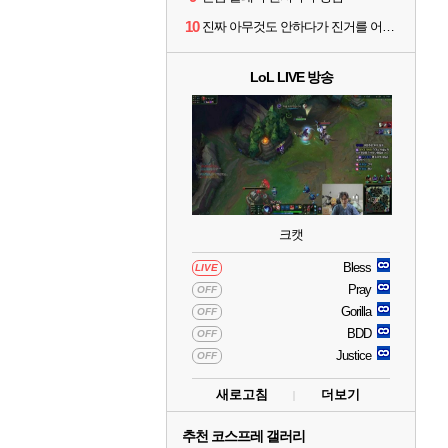
10
진짜 아무것도 안하다가 진거를 어떻게 쉴드를 치지
LoL LIVE 방송
크캣
Bless
LIVE
Pray
OFF
Gorilla
OFF
BDD
OFF
Justice
OFF
새로고침
더보기
추천 코스프레 갤러리