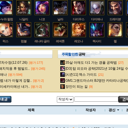
누누와 윌럼프
니달리
니코
닐라
다리우스
다이애나
드레이븐
럭스
럼블
레나타 글라스크
레넥톤
레오나
렉사이
렐
주목할 만한
공략
수정(12.07.26)
35살 아재도 다1 가는 갱플 공략법
[평가:177]
[27]
룰루
르블랑
리 신
리븐
리산드라
릴리아
마스터 이
 패치적용 후 템빌드..
[D3] 탑 피오라 공략(2021년 10월 24일 
[평가:245]
다이애나
[시즌11] 잭스 가이드
[평가:594]
[21]
 내가 이렇게 강할..
GM1그랜드마스터 BJ영만 카타리나공략(
[평가:2]
멜
모데카이저
모르가나
문도 박사
미스 포츈
밀리오
바드
 이세카이에선 내가..
장인이 되는 길
[평가:2]
[9]
베인
벡스
벨베스
벨코즈
볼리베어
브라움
브라이어
제목
작성자
갱신