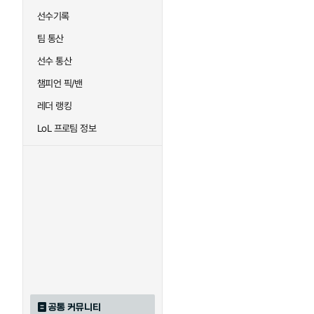
선수기록
팀 통산
선수 통산
챔피언 픽/밴
레더 랭킹
LoL 프로팀 정보
공통 커뮤니티