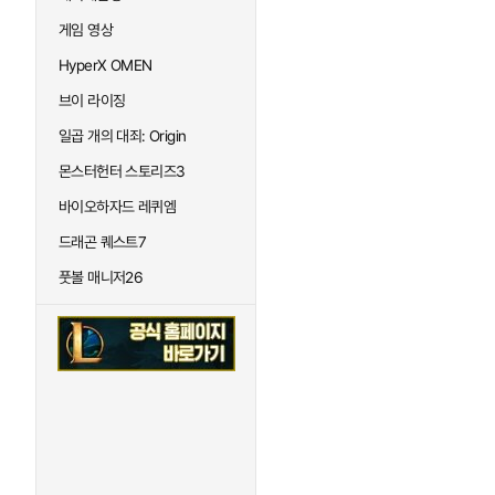
게임 영상
HyperX OMEN
브이 라이징
일곱 개의 대죄: Origin
몬스터헌터 스토리즈3
바이오하자드 레퀴엠
드래곤 퀘스트7
풋볼 매니저26