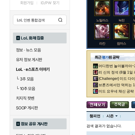
회원가입
ID/PW 찾기
노틸러스
녹턴
LoL 화제 집중
라칸
람머스
정보 · 뉴스 모음
최근
평가
된 공략
유저 정보 게시판
어디한번 놀아볼까아~2차
로크
루시안
LoL · e스포츠 이야기
리 신의 정석 (8월 1일
└
3추 모음
[Challenger] 미드 
브론즈에서만 먹히는 1렙
└
10추 모음
말자하
말파이트
미드 요우네 채신 공략
치지직 팟벤
SOOP 게시판
바이
베이가
챔피언
시즌
정보 공유 게시판
검색 결과가 없습니다.