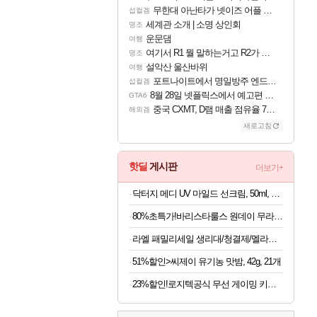
무한대 아난타가 넷이즈 어플 달력에 일정 등록
섭컬겜
세계관 소개 | 소명 상인회
명조
운문댐
여행
여기서 R1 뭘 말하는거고 R2가 뭘말하는걸까요?
명조
설악산 울산바위
여행
포트나이트에서 명일방주 엔드필드 [펠리카] 판매 예정
섭컬겜
8월 28일 넷플릭스에서 예고편 공개 예정
GTA6
중국 CXMT, D램 매출 점유율 7%…글로벌 4위로 부상
해외겜
새로고침
핫딜
게시판
더보기+
닥터지 메디 UV 마일드 선크림, 50ml, 2개
80%초특가!바리스타룰스 원데이 무라벨, 아메리카노, 350ml, 20개
라엘 패밀리세일 생리대/청결제/멜라토닌 등
51%할인>씨제이 유기농 맛밤, 42g, 21개
23%할인!로지텍공식 무선 게이밍 키보드 화이트, 갈축