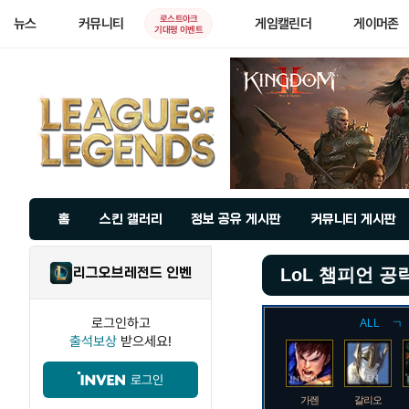
로스트아크
뉴스
커뮤니티
게임캘린더
게이머존
기대평 이벤트
홈
스킨 갤러리
정보 공유 게시판
커뮤니티 게시판
리그오브레전드 인벤
LoL 챔피언 공
로그인하고
ALL
ㄱ
출석보상
받으세요!
로그인
가렌
갈리오