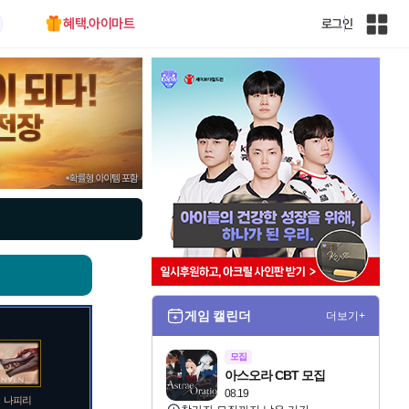
혜택.아이마트
로그인
인
벤
전
체
사
이
트
맵
게임 캘린더
더보기+
모집
아스오라 CBT 모집
08.19
나피리