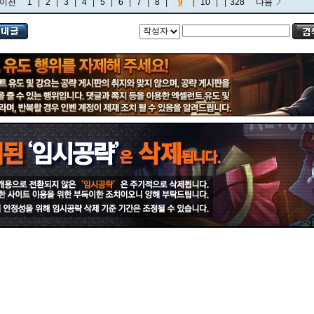
이전
1
|
2
|
3
|
4
|
5
|
6
|
7
|
8
|
9
|
10
|
...
|
328
다음
비에고
빅토르
뽀삐
사미라
사이온
사일러스
샤코
세트
소나
소라카
쉔
쉬바나
스몰더
스웨인
신드라
신지드
쓰레쉬
아리
아무무
아우렐리온 솔
아이번
아트록스
아펠리오스
알리스타
암베사
애니
애니비아
애쉬
오공
오로라
오른
오리아나
올라프
요네
요릭
유나라
유미
이렐리아
이블린
이즈리얼
일라오이
자르반 4세