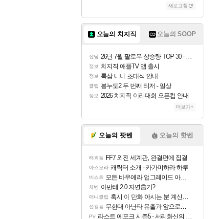
새로고침
조이
오늘의 치지직
오늘의 SOOP
카시오페아
26년 7월 팔로우 상승량 TOP 30 - 월간 치지직
잡담
치지직 애플TV 앱 출시
정보
룩삼 니니 초대석 안내
정보
코르키
봉누도2 두 번째 티저 - 일상
클립
2026 치지직 이리대회 오픈컵 안내
정보
더보기+
트런들
오늘의 팟벤
오늘의 핫벤
FF7 외전 세계관, 완결편에 집결
해외겜
피즈
캐릭터 소개 - 카가미하라 하루
아스오라
모든 바우에라 업그레이드 아이템 획득 위치 공략 (89개)
비스트
아반테 2.0 자연흡기?
차벤
혹시 이 만화 아시는 분 계신가요
애니클립
무한대 아난타 유출과 앞으로의 예상 (루머)
섭컬겜
라스트 에포크 시즌5 - 서리화신의 분노 티저
PV