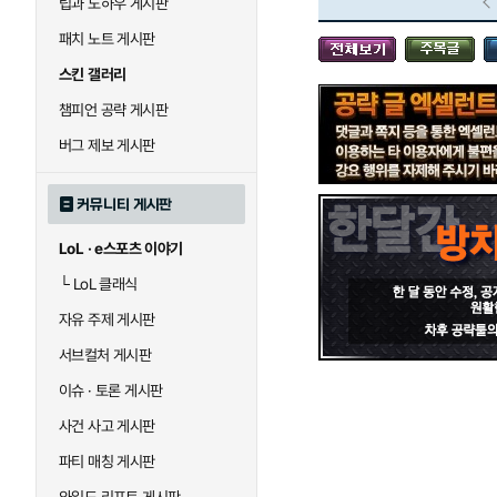
팁과 노하우 게시판
블라디미르
블리츠크랭크
패치 노트 게시판
스킨 갤러리
세라핀
세주아니
챔피언 공략 게시판
버그 제보 게시판
시비르
신 짜오
커뮤니티 게시판
LoL · e스포츠 이야기
아칼리
아크샨
└
LoL 클래식
자유 주제 게시판
에코
엘리스
서브컬처 게시판
이슈 · 토론 게시판
사건 사고 게시판
우르곳
워윅
파티 매칭 게시판