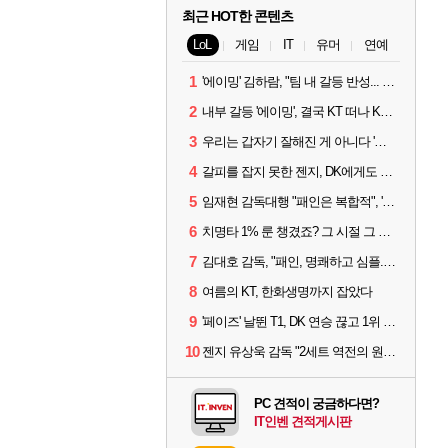
최근 HOT한 콘텐츠
LoL
게임
IT
유머
연예
1
'에이밍' 김하람, "팀 내 갈등 반성... 끝까지 뛰고 싶었다"
2
내부 갈등 '에이밍', 결국 KT 떠나 KRX로...'지우'와 트레이드
3
우리는 갑자기 잘해진 게 아니다 '씨맥' 김대호 감독의 자신감
4
갈피를 잡지 못한 젠지, DK에게도 0:2 패배
5
임재현 감독대행 "패인은 복합적", '도란' "팀에 과부하 왔다"
6
치명타 1% 룬 챙겼죠? 그 시절 그 감성 '롤 클래식' 30일 출시
7
김대호 감독, "패인, 명쾌하고 심플...다시 힘낼 수 있어"
8
여름의 KT, 한화생명까지 잡았다
9
'페이즈' 날뛴 T1, DK 연승 끊고 1위 지켜
10
젠지 유상욱 감독 "2세트 역전의 원인...너무 급했다"
PC 견적이 궁금하다면?
IT인벤 견적게시판