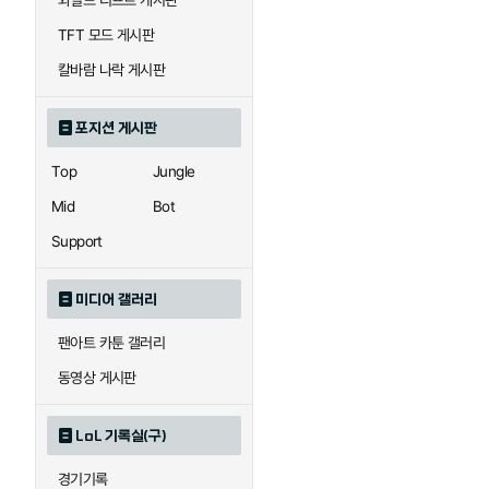
와일드 리프트 게시판
자이라
자크
TFT 모드 게시판
칼바람 나락 게시판
직스
진
포지션 게시판
Top
Jungle
카이사
카직스
Mid
Bot
Support
퀸
크산테
미디어 갤러리
팬아트 카툰 갤러리
트리스타나
트린다미어
동영상 게시판
LoL 기록실(구)
하이머딩거
헤카림
경기기록