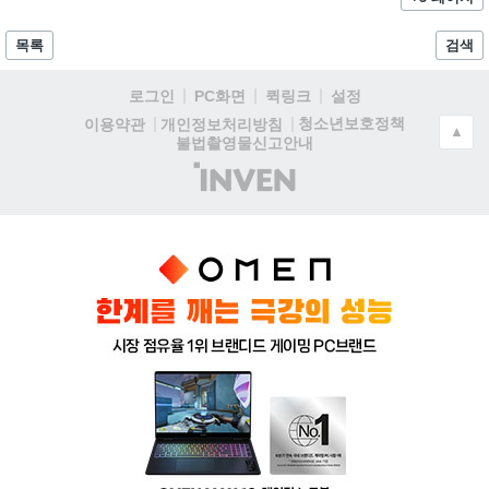
목록
검색
로그인
PC화면
퀵링크
설정
청소년보호정책
이용약관
개인정보처리방침
▲
불법촬영물신고안내
(주)
인
벤