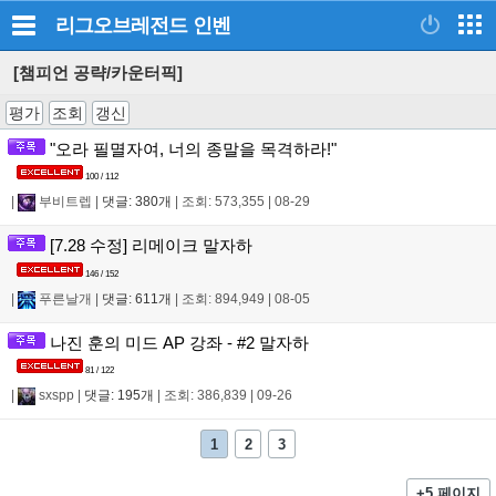
리그오브레전드
인벤
[챔피언 공략/카운터픽]
평가
조회
갱신
"오라 필멸자여, 너의 종말을 목격하라!"
100 / 112
|
부비트렙
|
댓글: 380개
|
조회: 573,355
|
08-29
[7.28 수정] 리메이크 말자하
146 / 152
|
푸른날개
|
댓글: 611개
|
조회: 894,949
|
08-05
나진 훈의 미드 AP 강좌 - #2 말자하
81 / 122
|
sxspp
|
댓글: 195개
|
조회: 386,839
|
09-26
1
2
3
+5 페이지