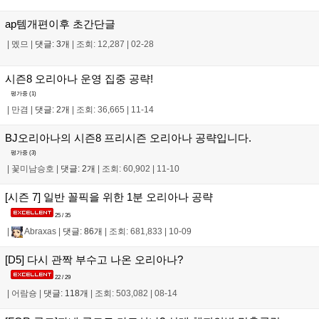
ap템개편이후 초간단글
|
멨므
|
댓글: 3개
|
조회: 12,287
|
02-28
시즌8 오리아나 운영 집중 공략!
평가중 (
1
)
|
만겸
|
댓글: 2개
|
조회: 36,665
|
11-14
BJ오리아나의 시즌8 프리시즌 오리아나 공략입니다.
평가중 (
3
)
|
꽃미남승호
|
댓글: 2개
|
조회: 60,902
|
11-10
[시즌 7] 일반 꼴픽을 위한 1분 오리아나 공략
25 / 35
|
Abraxas
|
댓글: 86개
|
조회: 681,833
|
10-09
[D5] 다시 관짝 부수고 나온 오리아나?
22 / 29
|
어람숑
|
댓글: 118개
|
조회: 503,082
|
08-14