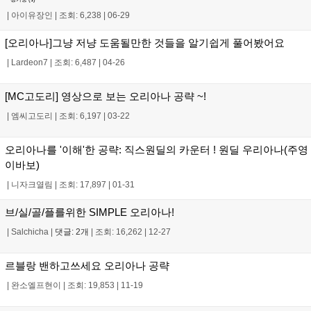
|
아이유장인
|
조회: 6,238
|
06-29
[오리아나]그냥 저냥 도움될만한 것들을 알기쉽게 풀어봤어요
|
Lardeon7
|
조회: 6,487
|
04-26
[MC고도리] 영상으로 보는 오리아나 공략 ~!
|
엠씨고도리
|
조회: 6,197
|
03-22
오리아나를 '이해'한 공략: 직스원딜의 카운터 ! 원딜 우리아나(주영
이바보)
|
니자크열림
|
조회: 17,897
|
01-31
브/실/골/플를위한 SIMPLE 오리아나!
|
Salchicha
|
댓글: 2개
|
조회: 16,262
|
12-27
르블랑 밴하고쓰세요 오리아나 공략
|
완소엘프현이
|
조회: 19,853
|
11-19