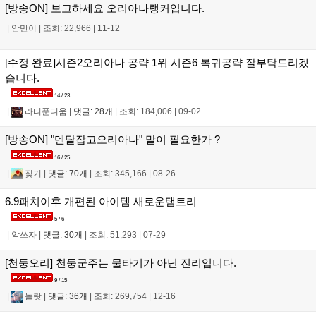
[방송ON] 보고하세요 오리아나랭커입니다.
|
암만이
|
조회: 22,966
|
11-12
[수정 완료]시즌2오리아나 공략 1위 시즌6 복귀공략 잘부탁드리겠
습니다.
14 / 23
|
라티푼디움
|
댓글: 28개
|
조회: 184,006
|
09-02
[방송ON] "멘탈잡고오리아나" 말이 필요한가 ?
16 / 25
|
짖기
|
댓글: 70개
|
조회: 345,166
|
08-26
6.9패치이후 개편된 아이템 새로운탬트리
5 / 6
|
악쓰자
|
댓글: 30개
|
조회: 51,293
|
07-29
[천둥오리] 천둥군주는 물타기가 아닌 진리입니다.
9 / 15
|
놀랏
|
댓글: 36개
|
조회: 269,754
|
12-16