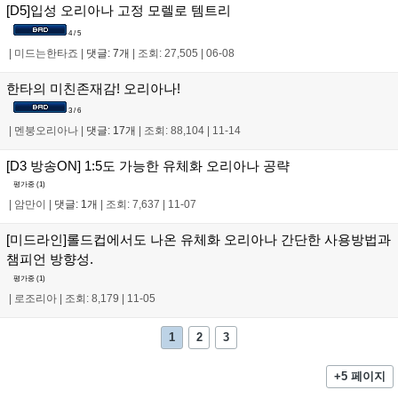
[D5]입성 오리아나 고정 모렐로 템트리
4 / 5
|
미드는한타죠
|
댓글: 7개
|
조회: 27,505
|
06-08
한타의 미친존재감! 오리아나!
3 / 6
|
멘붕오리아나
|
댓글: 17개
|
조회: 88,104
|
11-14
[D3 방송ON] 1:5도 가능한 유체화 오리아나 공략
평가중 (
1
)
|
암만이
|
댓글: 1개
|
조회: 7,637
|
11-07
[미드라인]롤드컵에서도 나온 유체화 오리아나 간단한 사용방법과
챔피언 방향성.
평가중 (
1
)
|
로조리아
|
조회: 8,179
|
11-05
1
2
3
+5 페이지