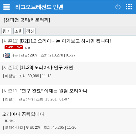
리그오브레전드
인벤
[챔피언 공략/카운터픽]
평가
조회
갱신
[시즌11]
[D2]11.2 오리아나는 이거보고 하시면 됩니다!
11 / 13
|
애은
|
댓글: 29개
|
조회: 218,278
|
01-27
[시즌11]
[11.23] 오리아나 연구 개편
|
바람냥
|
조회: 39,089
|
11-18
[시즌11]
*연구 완료* 이제는 원딜 오리아나
|
엔탈피
|
댓글: 4개
|
조회: 13,201
|
01-07
오리아나 공략입니다.
평가중 (
1
)
|
오리아나걸
|
댓글: 2개
|
조회: 45,265
|
11-20