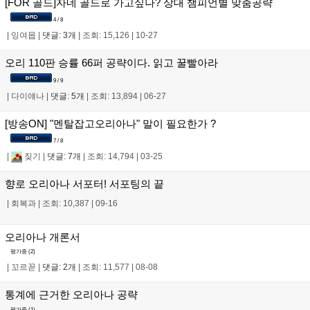
[FOR 골드]자네 골드로 가고싶나? 상대 챔피언별 맞춤공략
4 / 8
|
잉여몹
|
댓글: 3개
|
조회: 15,126
|
10-27
오리 110판 승률 66퍼 공략이다. 읽고 꿀빨아라
9 / 9
|
다이얘나
|
댓글: 5개
|
조회: 13,894
|
06-27
[방송ON] "멘탈잡고오리아나" 말이 필요한가 ?
7 / 8
|
짖기
|
댓글: 7개
|
조회: 14,794
|
03-25
향로 오리아나 서포터! 서포팅의 끝
|
회복과
|
조회: 10,387
|
09-16
오리아나 개론서
평가중 (
2
)
|
꼬르꼳
|
댓글: 2개
|
조회: 11,577
|
08-08
통계에 근거한 오리아나 공략
평가중 (
1
)