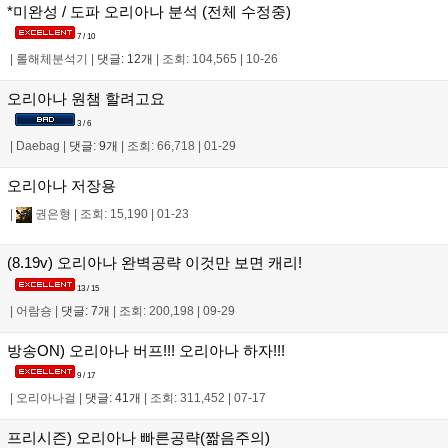
*미완성 / 도파 오리아나 분석 (전체 수정중)
7 / 10
|
롤해체분석기
|
댓글: 12개
|
조회: 104,565
|
10-26
오리아나 원챔 할려고요
3 / 6
|
Daebag
|
댓글: 9개
|
조회: 66,718
|
01-29
오리아나 저장용
|
권은형
|
조회: 15,190
|
01-23
(8.19v) 오리아나 완벽공략 이것만 보면 캐리!
13 / 15
|
어람숑
|
댓글: 7개
|
조회: 200,198
|
09-29
방송ON) 오리아나 버프!!! 오리아나 하자!!!
9 / 17
|
오리아나걸
|
댓글: 41개
|
조회: 311,452
|
07-17
프리시즌) 오리아나 빠른공략(짦음주의)