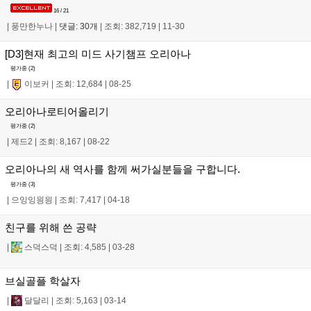
16 / 21
|
풍만한누나
|
댓글: 30개
|
조회: 382,719
|
11-30
[D3]현재 최고의 미드 사기챔프 오리아나
평가중 (
2
)
|
이보커
|
조회: 12,684
|
08-25
오리아나로티어올리기
평가중 (
2
)
|
제드2
|
조회: 8,167
|
08-22
오리아나의 새 역사를 함께 써가실분들을 구합니다.
평가중 (
3
)
|
으잉잉읭읭
|
조회: 7,417
|
04-18
친구를 위해 쓴 공략
|
스덕스덕
|
조회: 4,585
|
03-28
브실골플 학살자
|
달달리
|
조회: 5,163
|
03-14