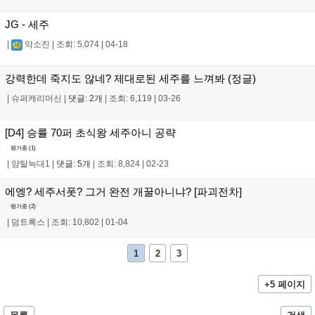
JG - 세주
|
악소진
|
조회: 5,074
|
04-18
강력한데 죽지도 않네? 제대로된 세주를 느껴봐 (정글)
|
슈퍼캐리머신
|
댓글: 2개
|
조회: 6,119
|
03-26
[D4] 승률 70퍼 초식왕 세주아니 공략
평가중 (
1
)
|
양탈늑대1
|
댓글: 5개
|
조회: 8,824
|
02-23
에엥? 세주서폿? 그거 완전 개꿀아니냐? [파괴전차]
평가중 (
2
)
|
덤트록스
|
조회: 10,802
|
01-04
1
2
3
+5 페이지