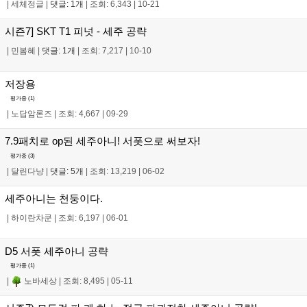
|
세체정글
|
댓글: 1개
|
조회: 6,343
|
10-21
시즌7] SKT T1 피넛 - 세주 공략
|
민봄혜
|
댓글: 1개
|
조회: 7,217
|
10-10
저장용
평가중 (
1
)
|
노답암론즈
|
조회: 4,667
|
09-29
7.9패치로 op된 세주아니! 서폿으로 써보자!
평가중 (
3
)
|
달린다냥
|
댓글: 5개
|
조회: 13,219
|
06-02
세주아니는 천둥이다.
|
하이란차쿤
|
조회: 6,197
|
06-01
D5 서폿 세주아니 공략
평가중 (
1
)
|
노바세상
|
조회: 8,495
|
05-11