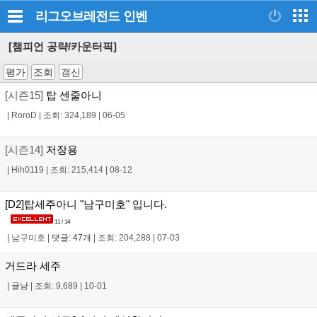
리그오브레전드
인벤
[챔피언 공략/카운터픽]
평가
조회
갱신
[시즌15]
탑 센줄아니
|
RoroD
|
조회: 324,189
|
06-05
[시즌14]
저장용
|
Hih0119
|
조회: 215,414
|
08-12
[D2]탑세주아니 "남구미호" 입니다.
11 / 14
|
남구미호
|
댓글: 47개
|
조회: 204,288
|
07-03
거드라 세주
|
귤냠
|
조회: 9,689
|
10-01