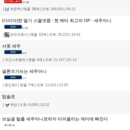
17 / 28
|
박준혁
|
댓글: 39개
|
조회: 294,931
|
04-21
(다이아)한 떨기 스물셋쯤 : 현 메타 최고의 OP - 세주아니
5 / 10
|
공유조종사
|
댓글: 12개
|
조회: 28,223
|
10-01
서폿 세주
4 / 5
|
개간나초콜릿
|
댓글: 4개
|
조회: 21,147
|
01-13
골론즈가쓰는 세주아니
7 / 7
|
콩진호2
|
댓글: 7개
|
조회: 12,015
|
12-05
탑솔로
|
목판
|
조회: 6,639
|
10-22
브실골 탈출 세주아니로하자 티어올리는 재미에 빠진다
평가중 (
1
)