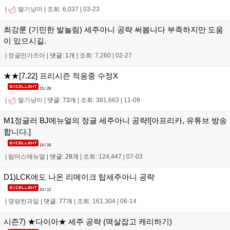
|
딸기냥이
|
조회: 6,037
|
03-23
최강룬 (기민한 발놀림) 세주아니 공략 써봅니다 부족하지만 도움
이 있으시길.
|
정글만가즈아
|
댓글: 1개
|
조회: 7,260
|
02-27
★★[7.22] 프리시즌 적응중 수정X
15 / 29
|
딸기냥이
|
댓글: 73개
|
조회: 381,663
|
11-09
M1정글러 BJ메뉴얼의 정글 세주아니 공략![아프리카, 유튜브 방송
합니다.]
14 / 16
|
람머스매뉴얼
|
댓글: 28개
|
조회: 124,447
|
07-03
D1)LCK에도 나온 리메이크 탑세주아니 공략
10 / 12
|
명량한과일
|
댓글: 77개
|
조회: 161,304
|
06-14
시즌7) ★다이아★ 세주 공략 (멱살잡고 캐리하기)