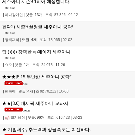
세주아니 시즌9 1티어 예상합니다.
평가중 (
2
)
|
아나장애인
|
댓글: 13개
|
조회: 87,326
|
02-12
현다2) 시즌9 꿀정글 세주아니 공략!
평가중 (
3
)
|
정캐재리
|
댓글: 4개
|
조회: 78,965
|
02-02
탑 )))))) 강력한 ap메이지 세주아니
평가중 (
3
)
|
쇼오
|
댓글: 1개
|
조회: 24,078
|
11-26
★★★[8.19]무난한 세주아니 공략*
5 / 8
|
민봄혜
|
댓글: 4개
|
조회: 70,212
|
10-08
★★[8.6] 대세픽 세주아니 교과서
19 / 29
|
딸기냥이
|
댓글: 96개
|
조회: 616,423
|
03-23
★ 기발세주, 추노력과 정글속도는 여전하다.