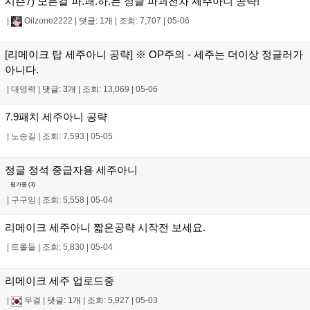
시즌7) 모든걸 파.괘.하.는 정글 파괴전차 세주아니 공략!
|
Oilzone2222
|
댓글: 1개
|
조회: 7,707
|
05-06
[리메이크 탑 세주아니 공략] ※ OP주의 - 세주는 더이상 정글러가
아니다.
|
대영력
|
댓글: 3개
|
조회: 13,069
|
05-06
7.9패치 세주아니 공략
|
노송길
|
조회: 7,593
|
05-05
정글 정석 중급자용 세주아니
평가중 (
1
)
|
구구잉
|
조회: 5,558
|
05-04
리메이크 세주아니 짧은공략 시작전 보세요.
|
트롤들
|
조회: 5,830
|
05-04
리메이크 세주 업로드중
|
우결
|
댓글: 1개
|
조회: 5,927
|
05-03