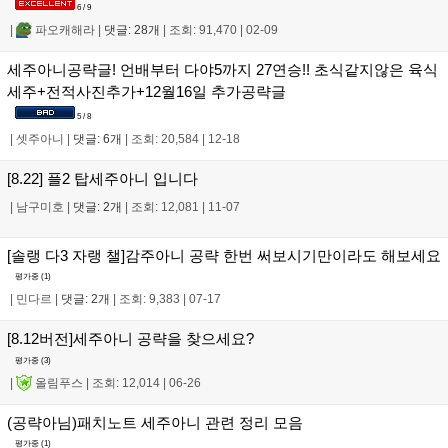
6 / 9
|
파오캐해라
|
댓글: 28개
|
조회: 91,470
|
02-09
세주아니공략글! 언배부터 다야5까지 27연승!! 초식같지않은 육식
세주+전적사진추가+12월16일 추가공략글
5 / 8
|
셋주아니
|
댓글: 6개
|
조회: 20,584
|
12-18
[8.22] 플2 탑세주아니 입니다
|
남구미호
|
댓글: 2개
|
조회: 12,081
|
11-07
[솔랭 다3 자랭 챌]감주아니 공략 한번 써보시기만이라도 해보세요
평가중 (
1
)
|
민다르
|
댓글: 2개
|
조회: 9,383
|
07-17
[8.12버전]세주아니 공략을 찾으세요?
평가중 (
3
)
|
올림푸스
|
조회: 12,014
|
06-26
(공략아님)패치노트 세주아니 관련 정리 모음
평가중 (
1
)