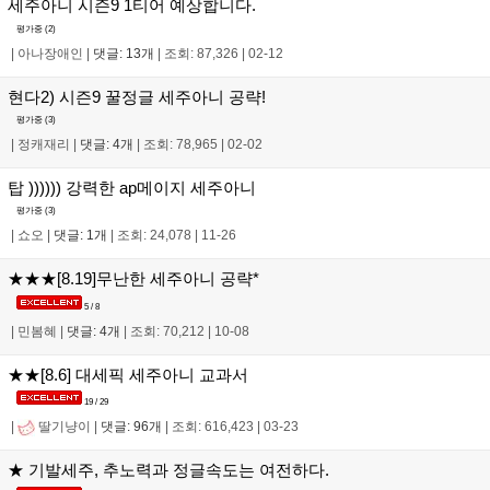
세주아니 시즌9 1티어 예상합니다.
평가중 (
2
)
|
아나장애인
|
댓글: 13개
|
조회: 87,326
|
02-12
현다2) 시즌9 꿀정글 세주아니 공략!
평가중 (
3
)
|
정캐재리
|
댓글: 4개
|
조회: 78,965
|
02-02
탑 )))))) 강력한 ap메이지 세주아니
평가중 (
3
)
|
쇼오
|
댓글: 1개
|
조회: 24,078
|
11-26
★★★[8.19]무난한 세주아니 공략*
5 / 8
|
민봄혜
|
댓글: 4개
|
조회: 70,212
|
10-08
★★[8.6] 대세픽 세주아니 교과서
19 / 29
|
딸기냥이
|
댓글: 96개
|
조회: 616,423
|
03-23
★ 기발세주, 추노력과 정글속도는 여전하다.