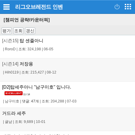
리그오브레전드
인벤
[챔피언 공략/카운터픽]
평가
조회
갱신
[시즌15]
탑 센줄아니
|
RoroD
|
조회: 324,198
|
06-05
[시즌14]
저장용
|
Hih0119
|
조회: 215,427
|
08-12
[D2]탑세주아니 "남구미호" 입니다.
11 / 14
|
남구미호
|
댓글: 47개
|
조회: 204,288
|
07-03
거드라 세주
|
귤냠
|
조회: 9,689
|
10-01