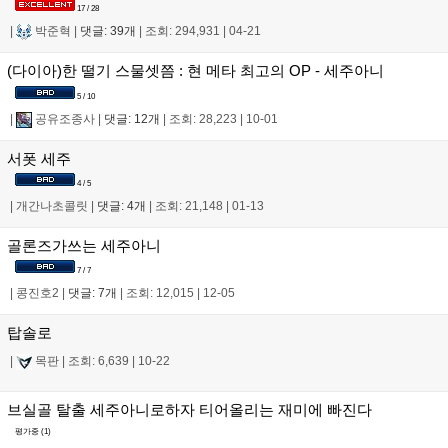
17 / 28
|
박준혁
|
댓글: 39개
|
조회: 294,931
|
04-21
(다이아)한 떨기 스물셋쯤 : 현 메타 최고의 OP - 세주아니
5 / 10
|
공유조종사
|
댓글: 12개
|
조회: 28,223
|
10-01
서폿 세주
4 / 5
|
개간나초콜릿
|
댓글: 4개
|
조회: 21,148
|
01-13
골론즈가쓰는 세주아니
7 / 7
|
콩진호2
|
댓글: 7개
|
조회: 12,015
|
12-05
탑솔로
|
목판
|
조회: 6,639
|
10-22
브실골 탈출 세주아니로하자 티어올리는 재미에 빠진다
평가중 (
1
)