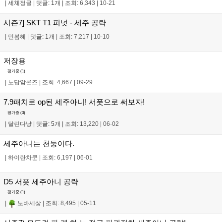
|
세체정글
|
댓글: 1개
|
조회: 6,343
|
10-21
시즌7] SKT T1 피넛 - 세주 공략
|
민봄혜
|
댓글: 1개
|
조회: 7,217
|
10-10
저장용
평가중 (
1
)
|
노답암론즈
|
조회: 4,667
|
09-29
7.9패치로 op된 세주아니! 서폿으로 써보자!
평가중 (
3
)
|
달린다냥
|
댓글: 5개
|
조회: 13,220
|
06-02
세주아니는 천둥이다.
|
하이란차쿤
|
조회: 6,197
|
06-01
D5 서폿 세주아니 공략
평가중 (
1
)
|
노바세상
|
조회: 8,495
|
05-11