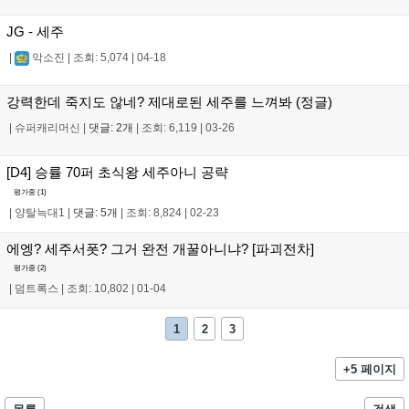
JG - 세주
|
악소진
|
조회: 5,074
|
04-18
강력한데 죽지도 않네? 제대로된 세주를 느껴봐 (정글)
|
슈퍼캐리머신
|
댓글: 2개
|
조회: 6,119
|
03-26
[D4] 승률 70퍼 초식왕 세주아니 공략
평가중 (
1
)
|
양탈늑대1
|
댓글: 5개
|
조회: 8,824
|
02-23
에엥? 세주서폿? 그거 완전 개꿀아니냐? [파괴전차]
평가중 (
2
)
|
덤트록스
|
조회: 10,802
|
01-04
1
2
3
+5 페이지