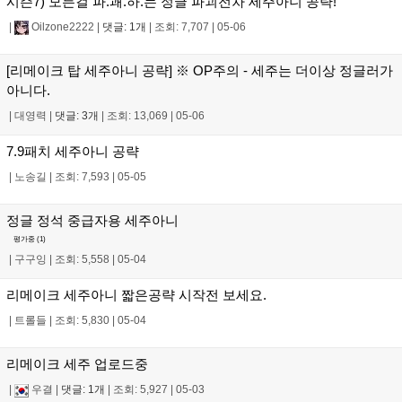
시즌7) 모든걸 파.괘.하.는 정글 파괴전차 세주아니 공략!
|
Oilzone2222
|
댓글: 1개
|
조회: 7,707
|
05-06
[리메이크 탑 세주아니 공략] ※ OP주의 - 세주는 더이상 정글러가
아니다.
|
대영력
|
댓글: 3개
|
조회: 13,069
|
05-06
7.9패치 세주아니 공략
|
노송길
|
조회: 7,593
|
05-05
정글 정석 중급자용 세주아니
평가중 (
1
)
|
구구잉
|
조회: 5,558
|
05-04
리메이크 세주아니 짧은공략 시작전 보세요.
|
트롤들
|
조회: 5,830
|
05-04
리메이크 세주 업로드중
|
우결
|
댓글: 1개
|
조회: 5,927
|
05-03