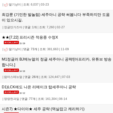
|
딸기냥이
|
조회: 6,037
|
03-23
최강룬 (기민한 발놀림) 세주아니 공략 써봅니다 부족하지만 도움
이 있으시길.
|
정글만가즈아
|
댓글: 1개
|
조회: 7,260
|
02-27
★★[7.22] 프리시즌 적응중 수정X
15 / 29
|
딸기냥이
|
댓글: 73개
|
조회: 381,663
|
11-09
M1정글러 BJ메뉴얼의 정글 세주아니 공략![아프리카, 유튜브 방송
합니다.]
14 / 16
|
람머스매뉴얼
|
댓글: 28개
|
조회: 124,447
|
07-03
D1)LCK에도 나온 리메이크 탑세주아니 공략
10 / 12
|
명량한과일
|
댓글: 77개
|
조회: 161,304
|
06-14
시즌7) ★다이아★ 세주 공략 (멱살잡고 캐리하기)