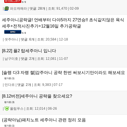
6 / 9
|
파오캐해라
|
댓글: 28개
|
조회: 91,470
|
02-09
세주아니공략글! 언배부터 다야5까지 27연승!! 초식같지않은 육식
세주+전적사진추가+12월16일 추가공략글
5 / 8
|
셋주아니
|
댓글: 6개
|
조회: 20,584
|
12-18
[8.22] 플2 탑세주아니 입니다
|
남구미호
|
댓글: 2개
|
조회: 12,081
|
11-07
[솔랭 다3 자랭 챌]감주아니 공략 한번 써보시기만이라도 해보세요
평가중 (
1
)
|
민다르
|
댓글: 2개
|
조회: 9,383
|
07-17
[8.12버전]세주아니 공략을 찾으세요?
평가중 (
3
)
|
올림푸스
|
조회: 12,014
|
06-26
(공략아님)패치노트 세주아니 관련 정리 모음
평가중 (
1
)