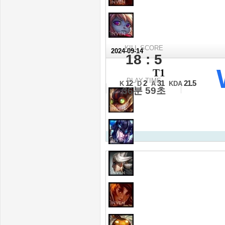
KILL SCORE
2024-09-14
18 : 5
2024 월드 챔피언십 LC
T1
최종전 3세트
PLAY TIME
12
2
31
21.5
K
D
A
KDA
36분 59초