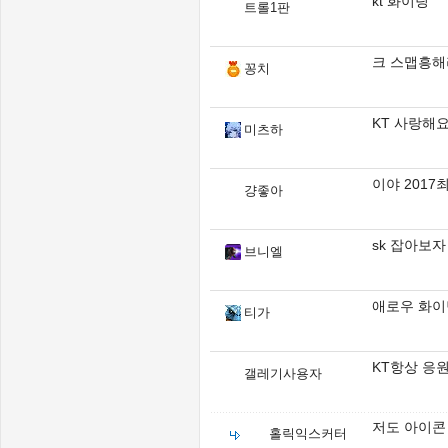
kt 화이팅
트롤1판
크 스맵흥해
꽁치
KT 사랑해
미츠하
이야 2017
걍좋아
sk 잡아보자
브니엘
애로우 화이
티가
KT항상 응원
갤레기사용자
저도 아이콘 
홀릭익스커터