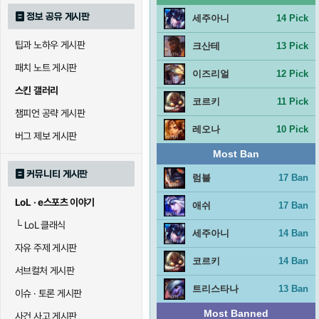
정보 공유 게시판
세주아니
14 Pick
팁과 노하우 게시판
크산테
13 Pick
패치 노트 게시판
이즈리얼
12 Pick
스킨 갤러리
코르키
11 Pick
챔피언 공략 게시판
레오나
10 Pick
버그 제보 게시판
Most Ban
커뮤니티 게시판
럼블
17 Ban
LoL · e스포츠 이야기
애쉬
17 Ban
└
LoL 클래식
세주아니
14 Ban
자유 주제 게시판
코르키
14 Ban
서브컬처 게시판
트리스타나
13 Ban
이슈 · 토론 게시판
Most Banned
사건 사고 게시판