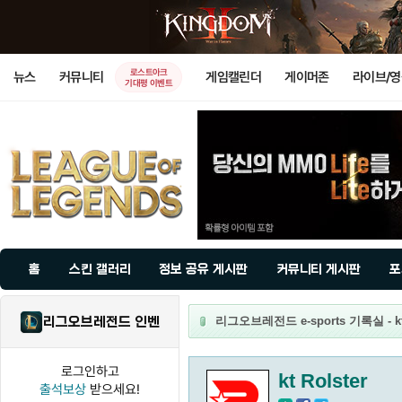
로스트아크
뉴스
커뮤니티
게임캘린더
게이머존
라이브/
기대평 이벤트
홈
스킨 갤러리
정보 공유 게시판
커뮤니티 게시판
포
리그오브레전드 인벤
리그오브레전드 e-sports 기록실 - kt 
로그인하고
kt Rolster
출석보상
받으세요!