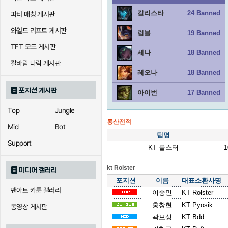
칼리스타
24 Banned
파티 매칭 게시판
와일드 리프트 게시판
럼블
19 Banned
TFT 모드 게시판
세나
18 Banned
칼바람 나락 게시판
레오나
18 Banned
포지션 게시판
아이번
17 Banned
Top
Jungle
통산전적
Mid
Bot
팀명
Support
KT 롤스터
1
kt Rolster
미디어 갤러리
포지션
이름
대표소환사명
팬아트 카툰 갤러리
이승민
KT Rolster
홍창현
KT Pyosik
동영상 게시판
곽보성
KT Bdd