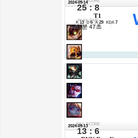
KILL SCORE
2024-09-14
25 : 8
2024 월드 챔피언십 LC
T1
최종전 1세트
PLAY TIME
13
6
29
7
K
D
A
KDA
31분 47초
KILL SCORE
2024-09-13
13 : 6
2024 월드 챔피언십 LC