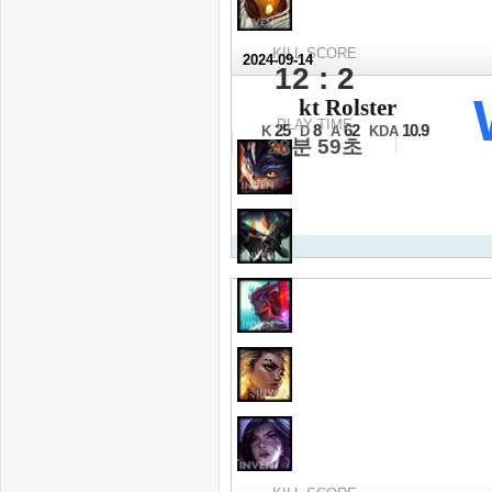
KILL SCORE
2024-09-14
12 : 2
2024 월드 챔피언십 LC
kt Rolster
최종전 2세트
PLAY TIME
25
8
62
10.9
K
D
A
KDA
28분 59초