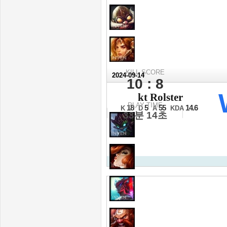
KILL SCORE
2024-09-14
10 : 8
2024 월드 챔피언십 LC
kt Rolster
최종전 4세트
PLAY TIME
18
5
55
14.6
K
D
A
KDA
33분 14초