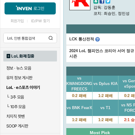
감독: 강동훈
로그인
코치: 최승민, 정민성
회원가입
ID/PW 찾기
LCK 통산전적
2024 LoL 챔피언스 코리아 서머 정규
LoL 화제 집중
시즌
정보 · 뉴스 모음
유저 정보 게시판
vs
vs Ge
KWANGDONG
vs Dplus KIA
eSpor
LoL · e스포츠 이야기
FREECS
0:2 패배
1:2 패배
0:2 
└
3추 모음
vs NS 
└
10추 모음
vs BNK FearX
vs T1
FOR
치지직 팟벤
1:2 패배
1:2 패배
2:1 
SOOP 게시판
Most Pick