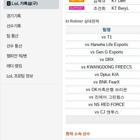
김혁규
KT Deft
LoL 기록실(구)
조건희
KT BeryL
경기기록
kt Rolster 상대전적
선수기록
팀명
팀 통산
vs
T1
vs
Hanwha Life Esports
선수 통산
vs
Gen.G Esports
챔피언 픽/밴
vs
DRX
레더 랭킹
vs
KWANGDONG FREECS
vs
Dplus KIA
LoL 프로팀 정보
vs
BNK FearX
vs
OK저축은행 브리온
vs
진에어 그린윙스
vs
NS RED FORCE
vs
CJ 엔투스
현재 소속 선수