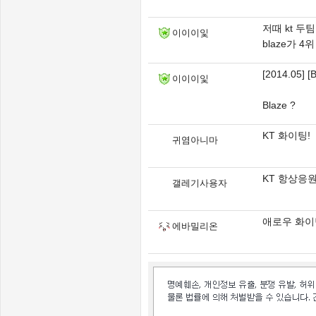
저때 kt 두
이이이잋
blaze가 
[2014.05] 
이이이잋
Blaze ?
KT 화이팅!
귀염아니마
KT 항상응원
갤레기사용자
애로우 화이
에바밀리온