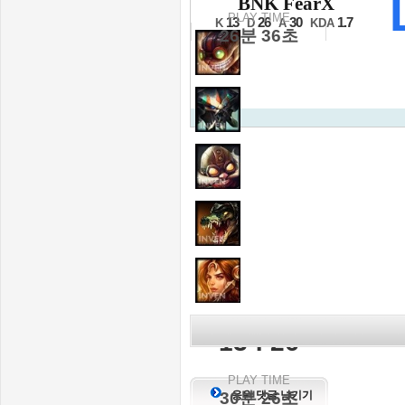
BNK FearX
2라운드 3세트
PLAY TIME
13
26
30
1.7
K
D
A
KDA
26분 36초
KILL SCORE
13 : 26
PLAY TIME
30분 26초
응원 댓글 남기기