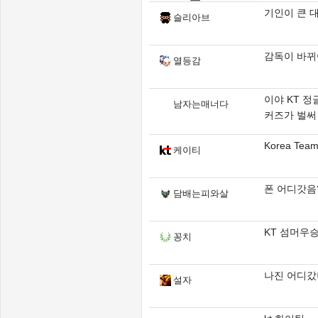
기인이 큰 
슬리아브
감독이 바뀌
열등감
이야 KT 정
남자는매너다
커즈가 벌써 
Korea Tea
케이티
폰 어디갓음
담배는피와살
KT 섬머우
꽁치
나진 어디갔냐.........
설자