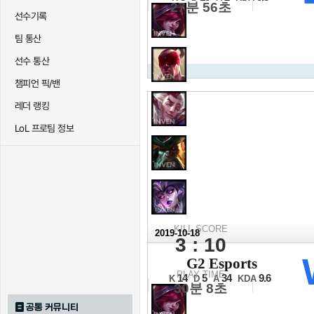
27분 56초
선수기록
팀 통산
선수 통산
챔피언 픽/밴
레더 랭킹
LoL 프로팀 정보
KILL SCORE
2019-10-18
3 : 10
2019 롤드컵
G2 Esports
그룹스테이지 6일차
PLAY TIME
14
5
34
9.6
K
D
A
KDA
30분 8초
공통 커뮤니티