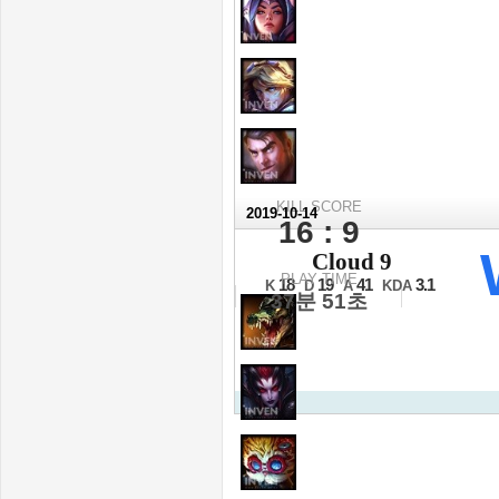
KILL SCORE
2019-10-14
16 : 9
2019 롤드컵
Cloud 9
그룹스테이지 2일차
PLAY TIME
18
19
41
3.1
K
D
A
KDA
37분 51초