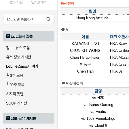
회원가입
ID/PW 찾기
통산전적
팀명
Hong Kong Attitude
HKA
LoL 화제 집중
이름
대표소환사
KAI WING LING
HKA Kaiwi
정보 · 뉴스 모음
CHUN-KIT WONG
HKA Unifie
유저 정보 게시판
Chen Hsiao-Hsien
HKA M1ssi
이동우
HKA Crash
LoL · e스포츠 이야기
Chen Han
HKA 3z
└
3추 모음
HKA 상대전적
└
10추 모음
팀명
치지직 팟벤
vs
H2K
SOOP 게시판
vs
Isurus Gaming
vs
Fnatic
정보 공유 게시판
vs
1907 Fenerbahçe
vs
Cloud 9