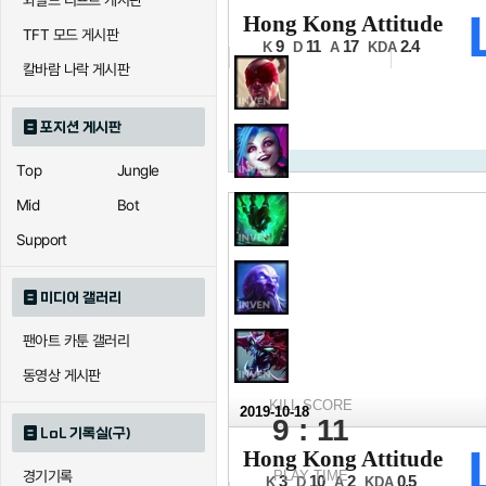
와일드 리프트 게시판
2019 롤드컵
Hong Kong Attitude
TFT 모드 게시판
그룹스테이지 6일차
9
11
17
2.4
K
D
A
KDA
칼바람 나락 게시판
포지션 게시판
Top
Jungle
Mid
Bot
Support
미디어 갤러리
팬아트 카툰 갤러리
동영상 게시판
KILL SCORE
2019-10-18
9 : 11
LoL 기록실(구)
2019 롤드컵
Hong Kong Attitude
그룹스테이지 6일차
경기기록
PLAY TIME
3
10
2
0.5
K
D
A
KDA