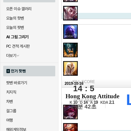
오픈 이슈 갤러리
오늘의 핫벤
오늘의 팟벤
AI 그림 그리기
PC 견적 게시판
더보기
인기 팟벤
KILL SCORE
팟벤 바로가기
2019-10-16
14 : 5
2019 롤드컵
치지직
Hong Kong Attitude
그룹스테이지 4일차
PLAY TIME
차벤
10
14
19
2.1
K
D
A
KDA
29분 42초
걸그룹
여행
해외게임정보