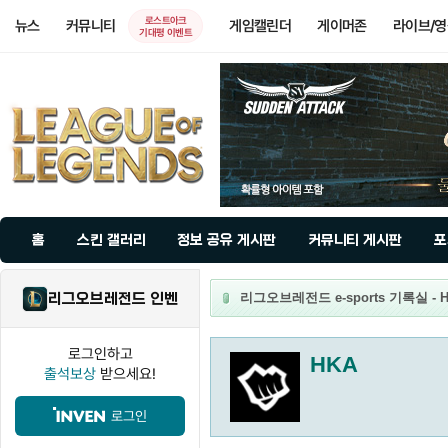
로스트아크
뉴스
커뮤니티
게임캘린더
게이머존
라이브/
기대평 이벤트
홈
스킨 갤러리
정보 공유 게시판
커뮤니티 게시판
포
리그오브레전드 인벤
리그오브레전드 e-sports 기록실 - 
로그인하고
HKA
출석보상
받으세요!
로그인