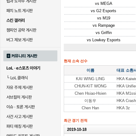
팁과 노하우 게시판
vs
MEGA
패치 노트 게시판
vs
G2 Esports
vs
M19
스킨 갤러리
vs
Rampage
챔피언 공략 게시판
vs
Griffin
버그 제보 게시판
vs
Lowkey Esports
커뮤니티 게시판
현재 소속 선수
LoL · e스포츠 이야기
이름
대표 소환
└
LoL 클래식
KAI WING LING
HKA Kaiwi
CHUN-KIT WONG
HKA Unifie
자유 주제 게시판
Chen Hsiao-Hsien
HKA M1ss
서브컬처 게시판
이동우
HKA Crash
이슈 · 토론 게시판
Chen Han
HKA 3z
사건 사고 게시판
최근 경기 전적
파티 매칭 게시판
2019-10-18