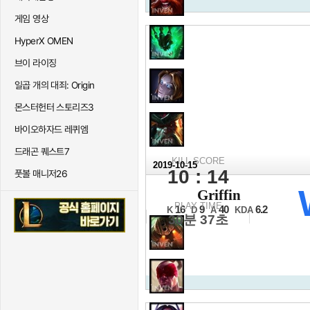
게임 영상
HyperX OMEN
브이 라이징
일곱 개의 대죄: Origin
몬스터헌터 스토리즈3
바이오하자드 레퀴엠
드래곤 퀘스트7
KILL SCORE
2019-10-15
10 : 14
풋볼 매니저26
2019 롤드컵
Griffin
그룹스테이지 3일차
PLAY TIME
16
9
40
6.2
K
D
A
KDA
30분 37초