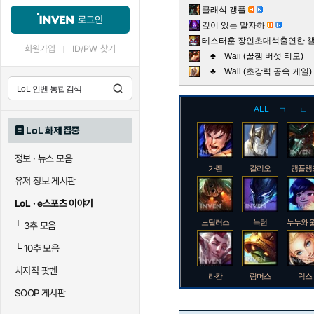
클래식 갱플
로그인
깊이 있는 말자하
테스터훈 장인초대석출연한 챌린
회원가입
ID/PW 찾기
♣ Waii (꿀잼 버섯 티모)
♣ Waii (초강력 공속 케
ALL
ㄱ
ㄴ
LoL 화제 집중
정보 · 뉴스 모음
가렌
갈리오
갱플랭
유저 정보 게시판
LoL · e스포츠 이야기
노틸러스
녹턴
누누와 
└
3추 모음
└
10추 모음
치지직 팟벤
라칸
람머스
럭스
SOOP 게시판