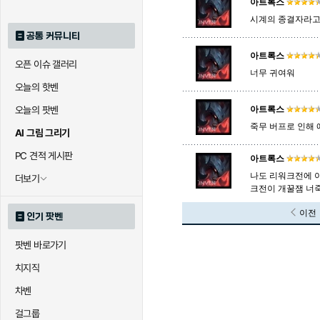
아트록스
시계의 종결자라고
공통 커뮤니티
아트록스
오픈 이슈 갤러리
너무 귀여워
오늘의 핫벤
오늘의 팟벤
아트록스
죽무 버프로 인해
AI 그림 그리기
PC 견적 게시판
아트록스
나도 리워크전에 
더보기
크전이 개꿀잼 너
이전
인기 팟벤
팟벤 바로가기
치지직
차벤
걸그룹