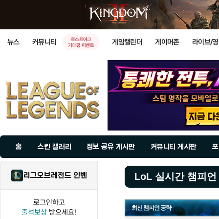
로스트아크
뉴스
커뮤니티
게임캘린더
게이머존
라이브/
기대평 이벤트
홈
스킨 갤러리
정보 공유 게시판
커뮤니티 게시판
포
리그오브레전드 인벤
LoL 실시간 챔피언
로그인하고
최신 챔피언 공략
출석보상
받으세요!