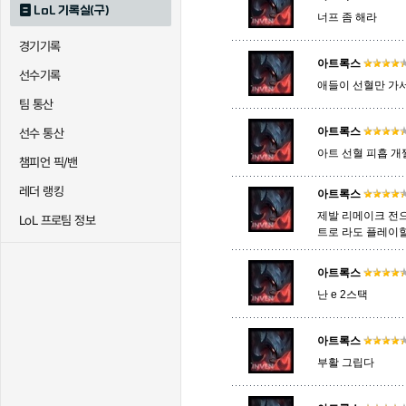
LoL 기록실(구)
너프 좀 해라
경기기록
퀸
크산테
클레
아트록스
선수기록
애들이 선혈만 가서
팀 통산
트리스타나
트린다미어
트위스티
아트록스
선수 통산
아트 선혈 피흡 개
챔피언 픽/밴
하이머딩거
헤카림
흐웨
레더 랭킹
아트록스
제발 리메이크 전
LoL 프로팀 정보
트로 라도 플레이
아트록스
난 e 2스택
아트록스
부활 그립다