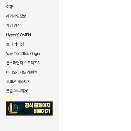
여행
해외게임정보
게임 영상
HyperX OMEN
브이 라이징
일곱 개의 대죄: Origin
몬스터헌터 스토리즈3
바이오하자드 레퀴엠
드래곤 퀘스트7
풋볼 매니저26