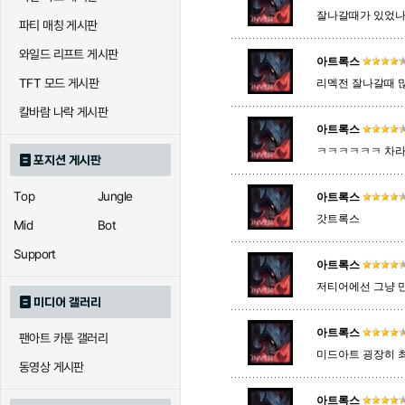
잘나갈때가 있었나
파티 매칭 게시판
아칼리
아크샨
아트록
와일드 리프트 게시판
아트록스
TFT 모드 게시판
리멕전 잘나갈때 
에코
엘리스
오공
칼바람 나락 게시판
아트록스
ㅋㅋㅋㅋㅋㅋ 차라
포지션 게시판
우르곳
워윅
유나
Top
Jungle
아트록스
갓트록스
Mid
Bot
자이라
자크
자헨
Support
아트록스
저티어에선 그냥 
미디어 갤러리
직스
진
질리
아트록스
팬아트 카툰 갤러리
미드아트 굉장히 최
동영상 게시판
카이사
카직스
카타리
아트록스