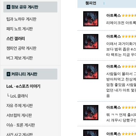
챔피언
정보 공유 게시판
로크
루시안
룰루
아트록스
팁과 노하우 게시판
리메이크전 아트록
패치 노트 게시판
말자하
말파이트
멜
아트록스
스킨 갤러리
이래서 과거미화가
챔피언 공략 게시판
보다 범위 좁은 e
바이
베이가
베인
타 팩트는 지금 
버그 제보 게시판
아트록스
사람들이 몰라서 
커뮤니티 게시판
블라디미르
블리츠크랭크
비에
받아처먹고 천상계 
엄청 좋았음 사람
LoL · e스포츠 이야기
없던 내가 아트 멏
└
LoL 클래식
음
세라핀
세주아니
세트
자유 주제 게시판
아트록스
뭐 ㅋㅋ 언제 출시
서브컬처 게시판
서 개무시 당했구
시비르
신 짜오
신드
이슈 · 토론 게시판
아트록스
사건 사고 게시판