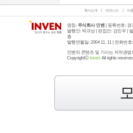
회사소개
비즈니스
이
명칭:
주식회사 인벤
| 등록번호: 경기
발행인: 박규상 | 편집인: 강민우 |
발
층
발행연월일: 2004 11. 11 |
전화번호: 02 
인벤의 콘텐츠 및 기사는 저작권법의 
Copyrightⓒ
Inven.
All rights reserved
모