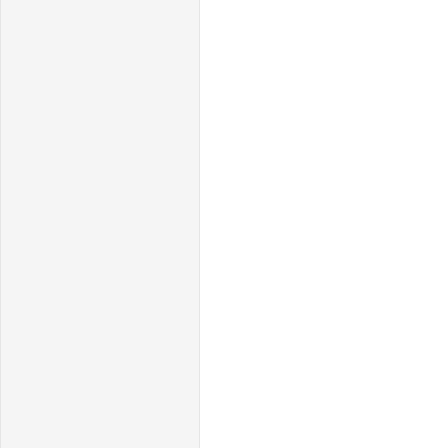
인벤 공식 미디어 파트너 및 제휴 파트너