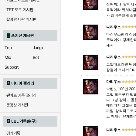
와일드 리프트 게시판
심해특) 1. 탑에
TFT 모드 게시판
욕적이라 뛰쳐나감 
가 많이죽인게 잘
에코
엘리스
오공
칼바람 나락 게시판
다리우스
다리우스만의 장점이
포지션 게시판
뚜벅이야. 강제한
우르곳
워윅
유나
패지.
Top
Jungle
Mid
Bot
다리우스
자이라
자크
자헨
그말대로라면 단점
Support
장점이 크니까 1
다리우스
미디어 갤러리
직스
진
질리
숙련도 100만 2
그챌 모든구간 탑솔
팬아트 카툰 갤러리
니 그냥 강하고 
동영상 게시판
매한가지 그챌은 
카이사
카직스
카타리
끼임. 상식적으로 
고 이새끼 유체화
LoL 기록실(구)
다리우스
경기기록
퀸
크산테
클레