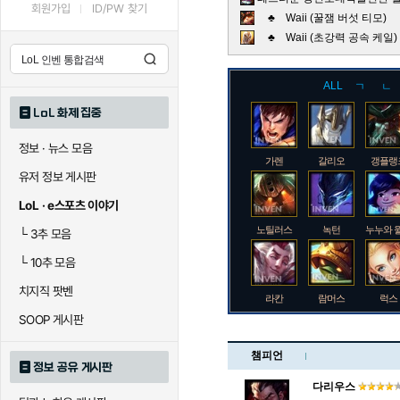
회원가입
ID/PW 찾기
♣ Waii (꿀잼 버섯 티모)
♣ Waii (초강력 공속 케
ALL
ㄱ
ㄴ
LoL 화제 집중
정보 · 뉴스 모음
가렌
갈리오
갱플랭
유저 정보 게시판
LoL · e스포츠 이야기
노틸러스
녹턴
누누와 
└
3추 모음
└
10추 모음
치지직 팟벤
라칸
람머스
럭스
SOOP 게시판
챔피언
정보 공유 게시판
로크
루시안
룰루
다리우스