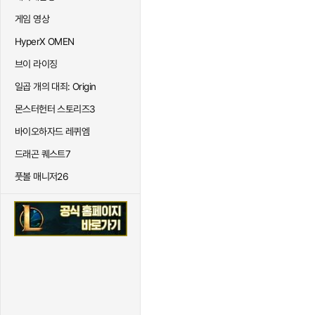
게임 영상
HyperX OMEN
브이 라이징
일곱 개의 대죄: Origin
몬스터헌터 스토리즈3
바이오하자드 레퀴엠
드래곤 퀘스트7
풋볼 매니저26