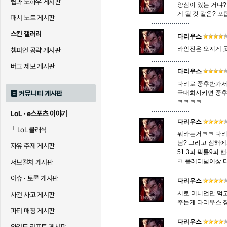
팁과 노하우 게시판
양심이 있는 거냐?
게 될 것 같음? 
패치 노트 게시판
말자하
말파이트
멜
스킨 갤러리
다리우스
라인전은 오지게 
챔피언 공략 게시판
바이
베이가
베인
버그 제보 게시판
다리우스
다리로 중후반가서
극대화시키면 중후
커뮤니티 게시판
블라디미르
블리츠크랭크
비에
ㅋㅋㅋㅋ
LoL · e스포츠 이야기
다리우스
└
LoL 클래식
뭐라는거ㅋㅋ 다리
세라핀
세주아니
세트
님? 그리고 심해에
자유 주제 게시판
51.3퍼 픽률9퍼
ㅋ 플레티넘이상 
서브컬처 게시판
시비르
신 짜오
신드
이슈 · 토론 게시판
다리우스
서로 미니언만 먹
사건 사고 게시판
주는게 다리우스 
파티 매칭 게시판
아칼리
아크샨
아트록
다리우스