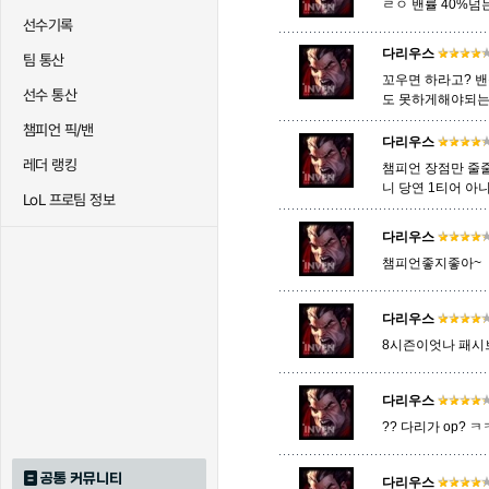
ㄹㅇ 밴률 40%넘
선수기록
다리우스
팀 통산
트리스타나
트린다미어
트위스티
꼬우면 하라고? 밴
선수 통산
도 못하게해야되는
챔피언 픽/밴
다리우스
하이머딩거
헤카림
흐웨
레더 랭킹
챔피언 장점만 줄
니 당연 1티어 아
LoL 프로팀 정보
다리우스
챔피언좋지좋아~
다리우스
8시즌이엇나 패시
다리우스
?? 다리가 op? 
공통 커뮤니티
다리우스