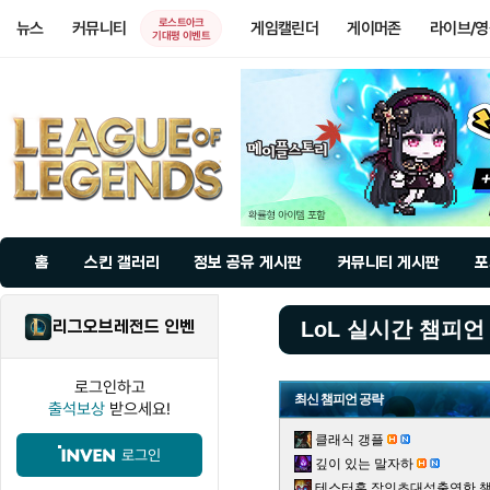
로스트아크
뉴스
커뮤니티
게임캘린더
게이머존
라이브/
기대평 이벤트
홈
스킨 갤러리
정보 공유 게시판
커뮤니티 게시판
포
리그오브레전드 인벤
LoL 실시간 챔피언
로그인하고
최신 챔피언 공략
출석보상
받으세요!
클래식 갱플
로그인
깊이 있는 말자하
테스터훈 장인초대석출연한 챌린