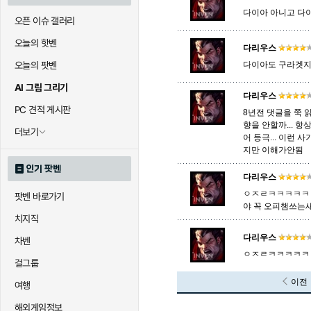
다이아 아니고 다
오픈 이슈 갤러리
오늘의 핫벤
다리우스
오늘의 팟벤
다이아도 구라겟지
AI 그림 그리기
다리우스
PC 견적 게시판
8년전 댓글을 쭉 읽
향을 안할까... 
더보기
어 등극... 이런
지만 이해가안됨
인기 팟벤
다리우스
ㅇㅈㄹㅋㅋㅋㅋㅋ
팟벤 바로가기
야 꼭 오피챔쓰는
치지직
다리우스
차벤
ㅇㅈㄹㅋㅋㅋㅋㅋ
걸그룹
이전
여행
해외게임정보