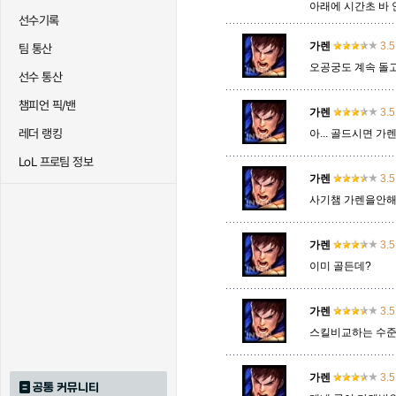
아래에 시간초 바
선수기록
가렌
3.5
팀 통산
트리스타나
트린다미어
트위스티
오공궁도 계속 돌고
선수 통산
챔피언 픽/밴
가렌
3.5
하이머딩거
헤카림
흐웨
레더 랭킹
아... 골드시면 
LoL 프로팀 정보
가렌
3.5
사기챔 가렌을안해
가렌
3.5
이미 골든데?
가렌
3.5
스킬비교하는 수준이
가렌
3.5
공통 커뮤니티