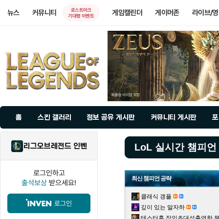
로스트아크
뉴스
커뮤니티
게임캘린더
게이머존
라이브/
기대평 이벤트
홈
스킨 갤러리
정보 공유 게시판
커뮤니티 게시판
포
리그오브레전드 인벤
LoL 실시간 챔피언
로그인하고
최신 챔피언 공략
출석보상
받으세요!
클래식 갱플
로그인
깊이 있는 말자하
테스터훈 장인초대석출연한 챌린