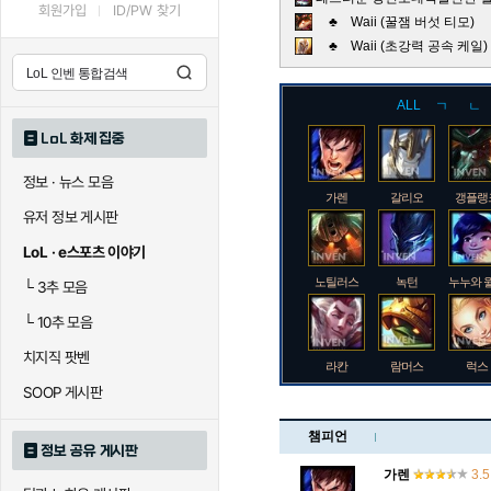
회원가입
ID/PW 찾기
♣ Waii (꿀잼 버섯 티모)
♣ Waii (초강력 공속 케
ALL
ㄱ
ㄴ
LoL 화제 집중
정보 · 뉴스 모음
가렌
갈리오
갱플랭
유저 정보 게시판
LoL · e스포츠 이야기
노틸러스
녹턴
누누와 
└
3추 모음
└
10추 모음
치지직 팟벤
라칸
람머스
럭스
SOOP 게시판
챔피언
정보 공유 게시판
로크
루시안
룰루
가렌
3.5