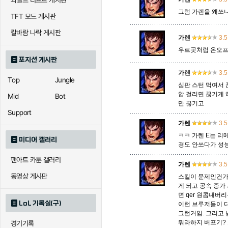
와일드 리프트 게시판
그럼 가렌을 왜쓰냐
TFT 모드 게시판
에코
엘리스
오공
칼바람 나락 게시판
가렌
3.5
우르곳처럼 온오프
포지션 게시판
우르곳
워윅
유나
가렌
3.5
Top
Jungle
심판 스턴 먹여서 끊
압 걸리면 끊기게 
Mid
Bot
만 끊기고
자이라
자크
자헨
Support
가렌
3.5
ㅋㅋ 가렌 E는 리
미디어 갤러리
경도 안쓰다가 성능
직스
진
질리
팬아트 카툰 갤러리
가렌
3.5
동영상 게시판
스킬이 문제인건가;
카이사
카직스
카타리
게 되고 공속 증
면 qer 원콤내버
LoL 기록실(구)
이런 브루저들이 
그런거임. 그리고
뭐라하지 버프기? 
경기기록
퀸
크산테
클레