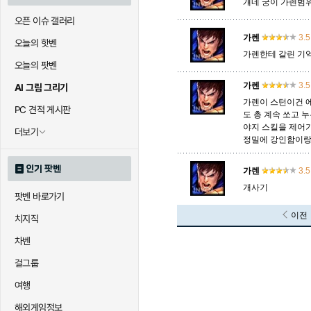
걔네 궁이 가렌범
오픈 이슈 갤러리
가렌
3.5
오늘의 핫벤
가렌한테 갈린 기
오늘의 팟벤
가렌
3.5
AI 그림 그리기
가렌이 스턴이건 
PC 견적 게시판
도 총 계속 쏘고 
야지 스킬을 제어
더보기
정밀에 강인함이랑
인기 팟벤
가렌
3.5
개사기
팟벤 바로가기
이전
치지직
차벤
걸그룹
여행
해외게임정보