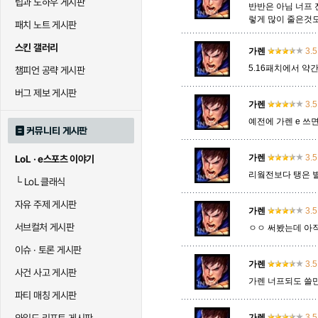
팁과 노하우 게시판
반반은 아님 너프 
렇게 많이 줄은것도
패치 노트 게시판
말자하
말파이트
멜
스킨 갤러리
가렌
3.5
5.16패치에서 
챔피언 공략 게시판
바이
베이가
베인
버그 제보 게시판
가렌
3.5
예전에 가렌 e 쓰
커뮤니티 게시판
블라디미르
블리츠크랭크
비에
가렌
3.5
LoL · e스포츠 이야기
리웤전보다 탱은 
└
LoL 클래식
세라핀
세주아니
세트
자유 주제 게시판
가렌
3.5
서브컬처 게시판
ㅇㅇ 써봤는데 아직
시비르
신 짜오
신드
이슈 · 토론 게시판
가렌
3.5
사건 사고 게시판
가렌 너프되도 쓸
파티 매칭 게시판
아칼리
아크샨
아트록
가렌
3.5