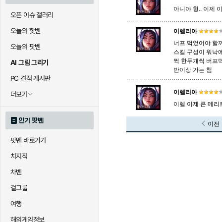
아니야 형.. 이제 
오픈 이슈 갤러리
오늘의 핫벤
이렐리아
너프 먹었어야 할꺼
오늘의 팟벤
스킬 구성이 워낙에
쩍 한두개씩 버프
AI 그림 그리기
반이상 가는 챔
PC 견적 게시판
이렐리아
더보기
이렐 이제 큰 메
인기 팟벤
이전
팟벤 바로가기
치지직
차벤
걸그룹
여행
해외게임정보