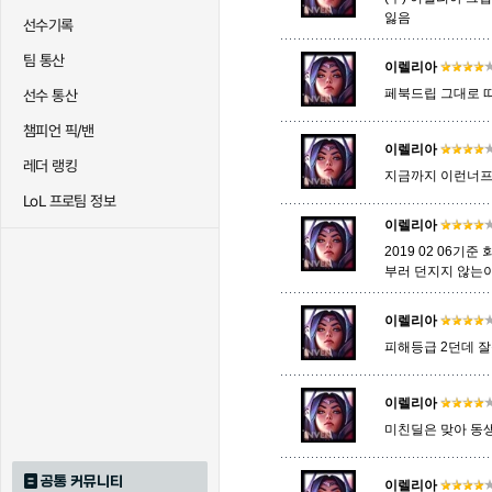
잃음
선수기록
팀 통산
이렐리아
트리스타나
트린다미어
트위스티
페북드립 그대로 
선수 통산
챔피언 픽/밴
이렐리아
하이머딩거
헤카림
흐웨
레더 랭킹
지금까지 이런너프
LoL 프로팀 정보
이렐리아
2019 02 06
부러 던지지 않는
이렐리아
피해등급 2던데 
이렐리아
미친딜은 맞아 동
공통 커뮤니티
이렐리아