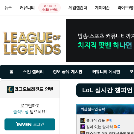
로스트아크
뉴스
커뮤니티
게임캘린더
게이머존
라이브/
기대평 이벤트
홈
스킨 갤러리
정보 공유 게시판
커뮤니티 게시판
포
리그오브레전드 인벤
LoL 실시간 챔피언
로그인하고
최신 챔피언 공략
출석보상
받으세요!
클래식 갱플
로그인
깊이 있는 말자하
테스터훈 장인초대석출연한 챌린