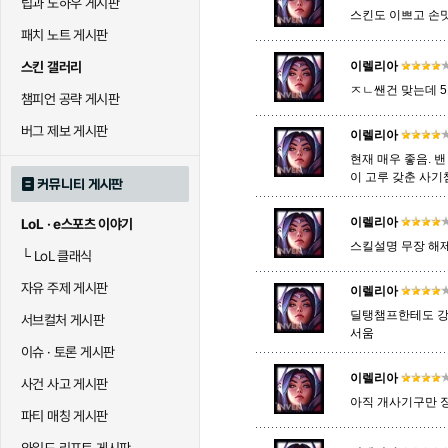
팁과 노하우 게시판
스킨도 이쁘고 손
패치 노트 게시판
말자하
말파이트
멜
스킨 갤러리
이렐리아
ㅈㄴ쌘건 맞는데 
챔피언 공략 게시판
바이
베이가
베인
버그 제보 게시판
이렐리아
현재 매우 좋음. 
이 고루 갖춘 사기
커뮤니티 게시판
블라디미르
블리츠크랭크
비에
이렐리아
LoL · e스포츠 이야기
스킬설명 무장 해제
└
LoL 클래식
세라핀
세주아니
세트
자유 주제 게시판
이렐리아
딜탱챔프한테도 강
서브컬처 게시판
서움
시비르
신 짜오
신드
이슈 · 토론 게시판
이렐리아
사건 사고 게시판
아직 개사기구만 
파티 매칭 게시판
아칼리
아크샨
아트록