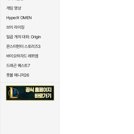
게임 영상
HyperX OMEN
브이 라이징
일곱 개의 대죄: Origin
몬스터헌터 스토리즈3
바이오하자드 레퀴엠
드래곤 퀘스트7
풋볼 매니저26