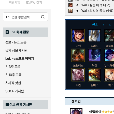
회원가입
ID/PW 찾기
♣ Waii (꿀잼 버섯 티모)
♣ Waii (초강력 공속 케
ALL
ㄱ
ㄴ
LoL 화제 집중
정보 · 뉴스 모음
가렌
갈리오
갱플랭
유저 정보 게시판
LoL · e스포츠 이야기
노틸러스
녹턴
누누와 
└
3추 모음
└
10추 모음
치지직 팟벤
라칸
람머스
럭스
SOOP 게시판
챔피언
정보 공유 게시판
로크
루시안
룰루
이렐리아