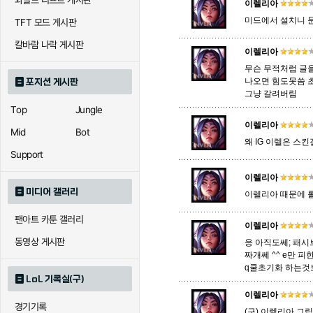
와일드 리프트 게시판
이렐리아
미드에서 설치니 
TFT 모드 게시판
에코
엘리스
오공
칼바람 나락 게시판
이렐리아
무슨 무적처럼 글을
나오면 힘도못씀 
포지션 게시판
우르곳
워윅
유나
그냥 갈려버림
Top
Jungle
이렐리아
Mid
Bot
왜 IG 이렐은 스킨
자이라
자크
자헨
Support
이렐리아
미디어 갤러리
이렐리아 때문에 
직스
진
질리
팬아트 카툰 갤러리
이렐리아
동영상 게시판
응 아직도쎄; 패시브
카이사
카직스
카타리
짜개쎄 ^^ e만 
q쿨초기화 하는것보
LoL 기록실(구)
이렐리아
경기기록
퀸
크산테
클레
(구) 이렐리아 그