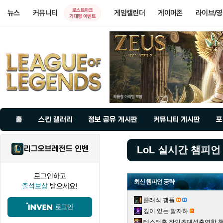
로스트아크
뉴스
커뮤니티
게임캘린더
게이머존
라이브/
기대평 이벤트
홈
스킨 갤러리
정보 공유 게시판
커뮤니티 게시판
포
리그오브레전드 인벤
LoL 실시간 챔피언
로그인하고
최신 챔피언 공략
출석보상
받으세요!
클래식 갱플
로그인
깊이 있는 말자하
테스터훈 장인초대석출연한 챌린