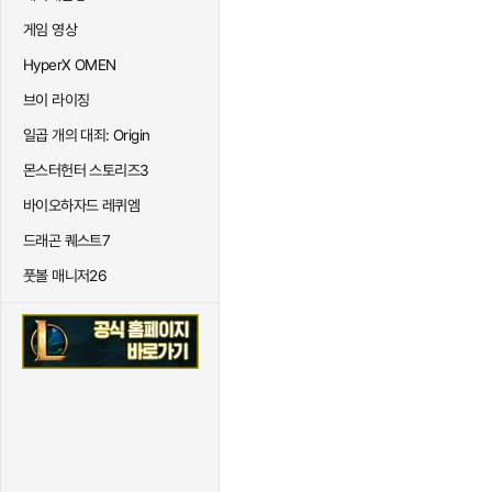
게임 영상
HyperX OMEN
브이 라이징
일곱 개의 대죄: Origin
몬스터헌터 스토리즈3
바이오하자드 레퀴엠
드래곤 퀘스트7
풋볼 매니저26