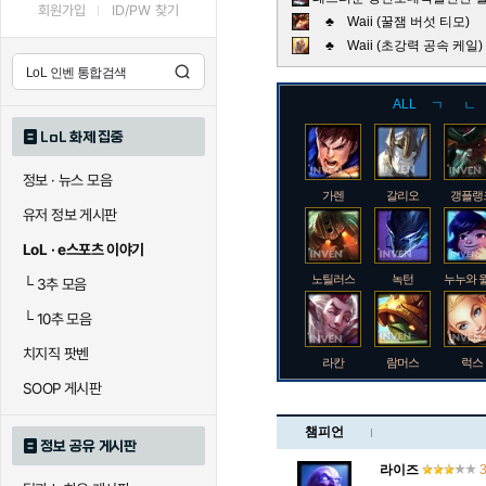
회원가입
ID/PW 찾기
♣ Waii (꿀잼 버섯 티모)
♣ Waii (초강력 공속 케
ALL
ㄱ
ㄴ
LoL 화제 집중
정보 · 뉴스 모음
가렌
갈리오
갱플랭
유저 정보 게시판
LoL · e스포츠 이야기
노틸러스
녹턴
누누와 
└
3추 모음
└
10추 모음
치지직 팟벤
라칸
람머스
럭스
SOOP 게시판
챔피언
정보 공유 게시판
로크
루시안
룰루
라이즈
3