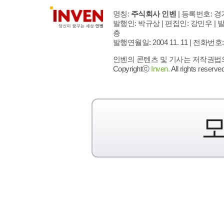
명칭:
주식회사 인벤
| 등록번호: 경기
발행인: 박규상 | 편집인: 강민우 |
발
층
발행연월일: 2004 11. 11 |
전화번호: 02 
인벤의 콘텐츠 및 기사는 저작권법의 
Copyrightⓒ
Inven.
All rights reserved
모