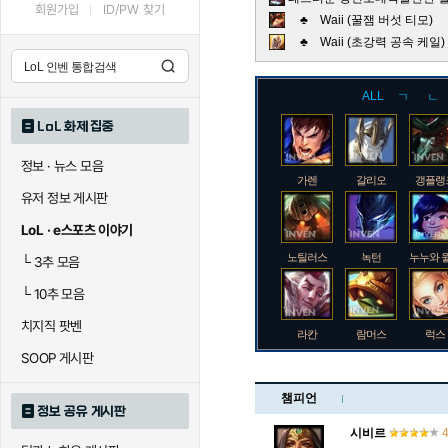
회원가입
ID/PW 찾기
♣ Waii (꿀잼 버섯 티모)
♣ Waii (초강력 공속 케
ALL
ㄱ
ㄴ
LoL 화제 집중
정보 · 뉴스 모음
가렌
갈리오
갱플랭
유저 정보 게시판
LoL · e스포츠 이야기
노틸러스
녹턴
누누와 
└
3추 모음
└
10추 모음
치지직 팟벤
라칸
람머스
럭스
SOOP 게시판
챔피언
정보 공유 게시판
로크
루시안
룰루
시비르
4