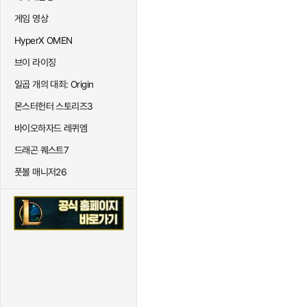
게임 영상
HyperX OMEN
브이 라이징
일곱 개의 대죄: Origin
몬스터헌터 스토리즈3
바이오하자드 레퀴엠
드래곤 퀘스트7
풋볼 매니저26