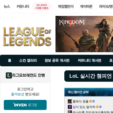
로스트아크
뉴스
커뮤니티
게임캘린더
게이머존
라이브/
기대평 이벤트
홈
스킨 갤러리
정보 공유 게시판
커뮤니티 게시판
포
리그오브레전드 인벤
LoL 실시간 챔피언
로그인하고
최신 챔피언 공략
출석보상
받으세요!
클래식 갱플
로그인
깊이 있는 말자하
테스터훈 장인초대석출연한 챌린