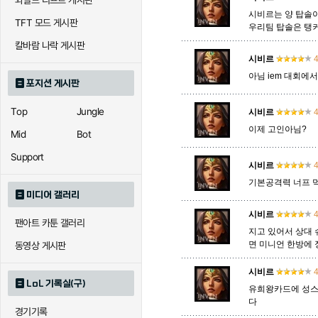
와일드 리프트 게시판
시비르는 양 탑솔
TFT 모드 게시판
우리팀 탑솔은 탱
에코
엘리스
오공
칼바람 나락 게시판
시비르
4
아님 iem 대회
포지션 게시판
우르곳
워윅
유나
Top
Jungle
시비르
4
이제 고인아님?
Mid
Bot
자이라
자크
자헨
Support
시비르
4
기본공격력 너프 
미디어 갤러리
직스
진
질리
시비르
4
팬아트 카툰 갤러리
지고 있어서 상대
면 미니언 한방에 
동영상 게시판
카이사
카직스
카타리
시비르
4
LoL 기록실(구)
유희왕카드에 성스
다
경기기록
퀸
크산테
클레