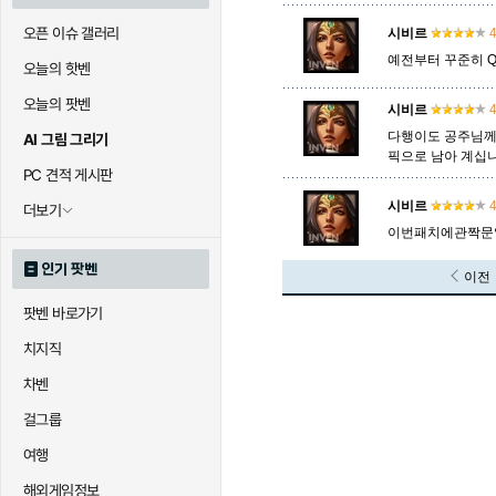
오픈 이슈 갤러리
시비르
4
예전부터 꾸준히 
오늘의 핫벤
오늘의 팟벤
시비르
4
다행이도 공주님께서
AI 그림 그리기
픽으로 남아 계십니
PC 견적 게시판
시비르
4
더보기
이번패치에관짝문열
인기 팟벤
이전
팟벤 바로가기
치지직
차벤
걸그룹
여행
해외게임정보