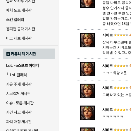
팁과 노하우 게시판
풀템 나와도 공속이
정수 안가자니 궁
패치 노트 게시판
말자하
말파이트
멜
템 안가면 후반 
말도 안되는거고. 
스킨 갤러리
좀 해줬으면 18렙 
챔피언 공략 게시판
바이
베이가
베인
시비르
4
버그 제보 게시판
상대 바루스일때 쓸
시하는건 시비르도 
막아낼 수 있고.. 
커뮤니티 게시판
블라디미르
블리츠크랭크
비에
LoL · e스포츠 이야기
시비르
4
ㅋㅋㅋ희망고문
└
LoL 클래식
세라핀
세주아니
세트
자유 주제 게시판
시비르
4
서브컬처 게시판
그러라고 있는 스
시비르
신 짜오
신드
이슈 · 토론 게시판
시비르
4
사건 사고 게시판
ㅋㅋㅋㅋㅋㅋ
파티 매칭 게시판
아칼리
아크샨
아트록
시비르
4