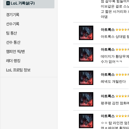
점 갈수록 힘들어
LoL 기록실(구)
이브같은 걸로 스노
고 짧은 사거리와
경기기록
퀸
크산테
클레
야댐
선수기록
아트록스
팀 통산
아트록스 상대법 
트리스타나
트린다미어
트위스티
선수 통산
아트록스
챔피언 픽/밴
데미지가 황당무계
하이머딩거
헤카림
흐웨
레더 랭킹
수가 없어ㅋㅋ
LoL 프로팀 정보
아트록스
레넥도 개털린다
아트록스
평큐평 감전 점화에
아트록스
ㅇㅇ 탑 라인전 엄
면 q 에어본 확정