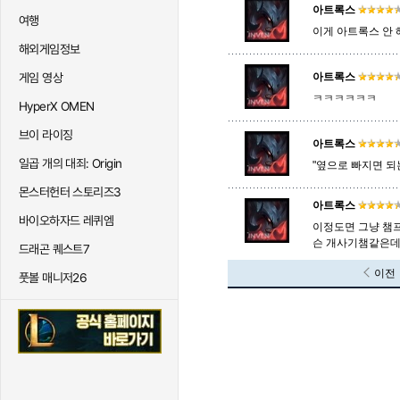
아트록스
여행
이게 아트록스 안 
해외게임정보
게임 영상
아트록스
ㅋㅋㅋㅋㅋㅋ
HyperX OMEN
브이 라이징
아트록스
일곱 개의 대죄: Origin
"옆으로 빠지면 되
몬스터헌터 스토리즈3
아트록스
바이오하자드 레퀴엠
이정도면 그냥 챔프
슨 개사기챔같은데 
드래곤 퀘스트7
이전
풋볼 매니저26