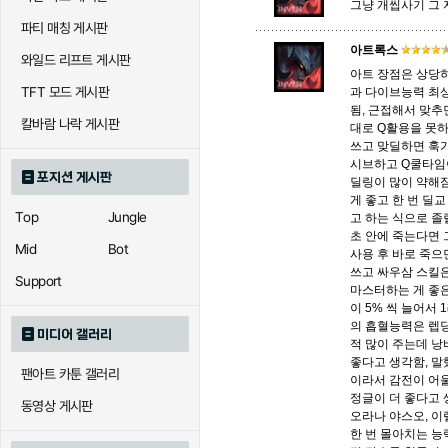
그냥 개씹사기 그 
파티 매칭 게시판
아칼리
아크샨
아트록
아트록스
와일드 리프트 게시판
아트 장점은 상당히
TFT 모드 게시판
과 다이브능력 최
됨, 근접해서 맞추
에코
엘리스
오공
칼바람 나락 게시판
대로 Q활용을 못하
쓰고 맞딜하면 훅
시브하고 Q쿨타임이
포지션 게시판
딜링이 많이 약해
우르곳
워윅
유나
게 좋고 한 번 딜교
Top
Jungle
고 하는 식으로 졸
초 안에 죽는다면
Mid
Bot
사용 후 바로 죽으
자이라
자크
자헨
쓰고 싸우삼 스킬은
Support
마스터하는 게 좋은
이 5% 씩 늘어서 
의 흡혈능력은 렙당
미디어 갤러리
적 많이 주는데 낭
직스
진
질리
좋다고 생각함, 말
팬아트 카툰 갤러리
이라서 감전이 어울
정글이 더 좋다고 
동영상 게시판
오라나 야스오, 이
카이사
카직스
카타리
한 번 몰아치는 능