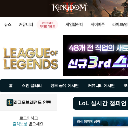
로스트아크
뉴스
커뮤니티
게임캘린더
게이머존
라이브/
기대평 이벤트
홈
스킨 갤러리
정보 공유 게시판
커뮤니티 게시판
포
리그오브레전드 인벤
LoL 실시간 챔피언
로그인하고
최신 챔피언 공략
출석보상
받으세요!