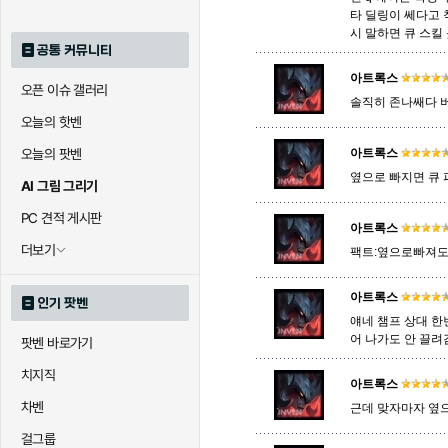
타 딜링이 쎄다고 
시 말하면 큐 스킬 
공통 커뮤니티
아트록스
오픈 이슈 갤러리
솔직히 존나쌔다 
오늘의 핫벤
오늘의 팟벤
아트록스
옆으로 빠지면 큐
AI 그림 그리기
PC 견적 게시판
아트록스
더보기
팩트:옆으로빠져도
아트록스
인기 팟벤
얘네 챔프 상대 한
어 나가도 안 끌려
팟벤 바로가기
치지직
아트록스
차벤
근데 맞자마자 옆
걸그룹