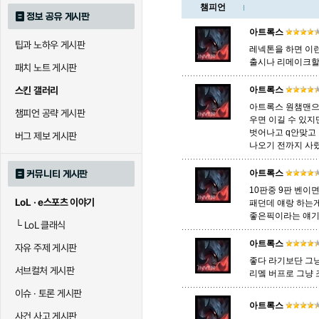
챔피언
정보 공유 게시판
로크
루시안
룰루
아트록스
팁과 노하우 게시판
레넥톤을 하면 이런
출시나 리메이크할 
패치 노트 게시판
말자하
말파이트
멜
스킨 갤러리
아트록스
아트록스 원챔맨으로
챔피언 공략 게시판
우면 이길 수 있지
바이
베이가
베인
벗어나고 q안맞고 
버그 제보 게시판
나오기 전까지 사
아트록스
커뮤니티 게시판
블라디미르
블리츠크랭크
비에
10판중 9판 벤이
LoL · e스포츠 이야기
패던데 얘랑 하는
좋은픽이라는 얘
└
LoL 클래식
세라핀
세주아니
세트
아트록스
자유 주제 게시판
좋다 라기보단 그
서브컬처 게시판
리멬 버프로 그냥 
시비르
신 짜오
신드
이슈 · 토론 게시판
아트록스
사건 사고 게시판