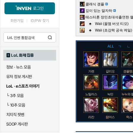
클래식 갱플
로그인
깊이 있는 말자하
테스터훈 장인초대석출연한 챌린
회원가입
ID/PW 찾기
♣ Waii (꿀잼 버섯 티모)
♣ Waii (초강력 공속 케
ALL
ㄱ
ㄴ
LoL 화제 집중
정보 · 뉴스 모음
가렌
갈리오
갱플랭
유저 정보 게시판
LoL · e스포츠 이야기
노틸러스
녹턴
누누와 
└
3추 모음
└
10추 모음
치지직 팟벤
라칸
람머스
럭스
SOOP 게시판