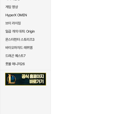
게임 영상
HyperX OMEN
브이 라이징
일곱 개의 대죄: Origin
몬스터헌터 스토리즈3
바이오하자드 레퀴엠
드래곤 퀘스트7
풋볼 매니저26