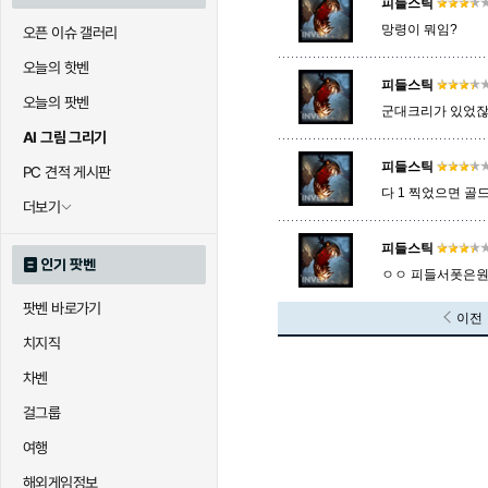
피들스틱
망령이 뭐임?
오픈 이슈 갤러리
오늘의 핫벤
피들스틱
오늘의 팟벤
군대크리가 있었잖
AI 그림 그리기
피들스틱
PC 견적 게시판
다 1 찍었으면 골드
더보기
피들스틱
인기 팟벤
ㅇㅇ 피들서폿은
팟벤 바로가기
이전
치지직
차벤
걸그룹
여행
해외게임정보