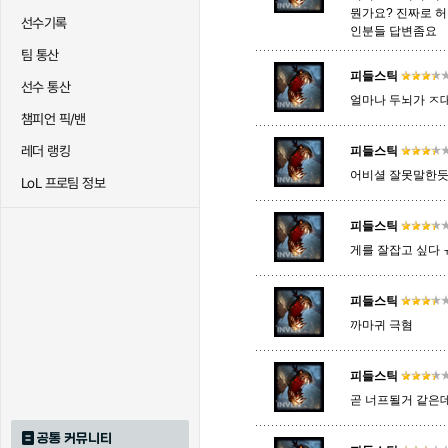
뭔가요? 진짜로 
선수기록
인분들 답변좀요
팀 통산
트리스타나
트린다미어
트위스티
피들스틱
선수 통산
얼마나 두뇌가 ㅈ대
챔피언 픽/밴
하이머딩거
헤카림
흐웨
레더 랭킹
피들스틱
어비셜 잘못말한
LoL 프로팀 정보
피들스틱
게를 잘잡고 싶다 
피들스틱
까마귀 극혐
피들스틱
곧 너프될거 같은
공통 커뮤니티