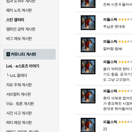
팁과 노하우 게시판
진짜 시즌 6 들어
패치 노트 게시판
말자하
말파이트
멜
스킨 갤러리
피들스틱
주님은 뜻대로
챔피언 공략 게시판
바이
베이가
베인
버그 제보 게시판
피들스틱
칼바람 씹op
커뮤니티 게시판
블라디미르
블리츠크랭크
비에
피들스틱
LoL · e스포츠 이야기
몸이 약하면 한타
기도 힘듬. 궁극기
└
LoL 클래식
도 그냥 고깃덩이.
세라핀
세주아니
세트
자유 주제 게시판
피들스틱
서브컬처 게시판
현자 삭제로 없어
시비르
신 짜오
신드
이슈 · 토론 게시판
가 중요해진 시점에
운데로 뛰어들어야
사건 사고 게시판
피들스틱
파티 매칭 게시판
아칼리
아크샨
아트록
22