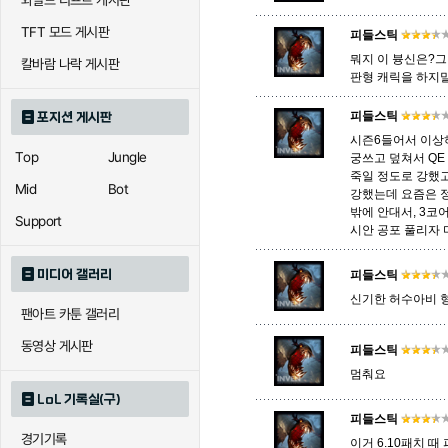
와일드 리프트 게시판
TFT 모드 게시판
피들스틱
에코
엘리스
오공
뭐지 이 븅신은?그
칼바람 나락 게시판
판형 캐릭을 하지
피들스틱
포지션 게시판
우르곳
워윅
유나
시즌6들어서 이상
Top
Jungle
궁쓰고 덮쳐서 QE
죽일 정도로 강했
Mid
Bot
강했는데 요즘은 정
자이라
자크
자헨
밖에 안대서, 3코
Support
시안 공포 풀리자 
미디어 갤러리
피들스틱
직스
진
질리
신기한 허수아비 형
팬아트 카툰 갤러리
동영상 게시판
피들스틱
카이사
카직스
카타리
멈춰요
LoL 기록실(구)
피들스틱
경기기록
퀸
크산테
클레
이거 6.10패치 