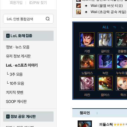
회원가입
ID/PW 찾기
♣ Waii (꿀잼 버섯 티모)
♣ Waii (초강력 공속 케
ALL
ㄱ
ㄴ
LoL 화제 집중
정보 · 뉴스 모음
가렌
갈리오
갱플랭
유저 정보 게시판
LoL · e스포츠 이야기
노틸러스
녹턴
누누와 
└
3추 모음
└
10추 모음
치지직 팟벤
라칸
람머스
럭스
SOOP 게시판
챔피언
정보 공유 게시판
로크
루시안
룰루
피들스틱