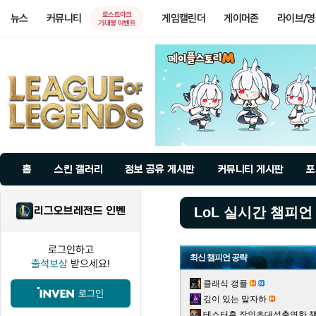
로스트아크
뉴스
커뮤니티
게임캘린더
게이머존
라이브/
기대평 이벤트
홈
스킨 갤러리
정보 공유 게시판
커뮤니티 게시판
포
리그오브레전드 인벤
LoL 실시간 챔피언
로그인하고
최신 챔피언 공략
출석보상
받으세요!
클래식 갱플
로그인
깊이 있는 말자하
테스터훈 장인초대석출연한 챌린