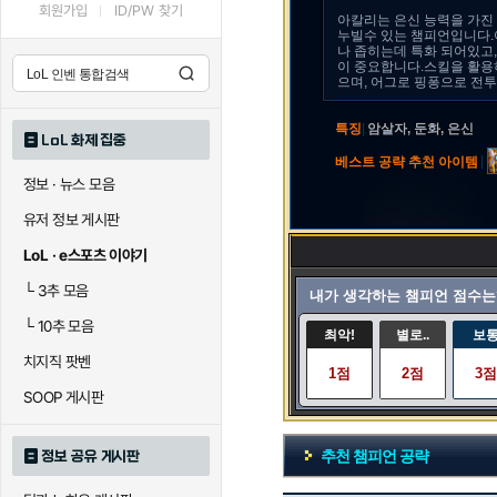
회원가입
ID/PW 찾기
아칼리는 은신 능력을 가진
누빌수 있는 챔피언입니다.
나 좁히는데 특화 되어있고,
이 중요합니다.스킬을 활용
으며, 어그로 핑퐁으로 전투
특징
|
암살자, 둔화, 은신
LoL 화제 집중
|
베스트 공략 추천 아이템
정보 · 뉴스 모음
유저 정보 게시판
LoL · e스포츠 이야기
└
3추 모음
내가 생각하는 챔피언 점수는
└
10추 모음
최악!
별로..
보
치지직 팟벤
1점
2점
3점
SOOP 게시판
추천 챔피언 공략
정보 공유 게시판