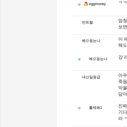
ㅋ
eggmoney
엄청
반트럴
보면
이 
헤으응눈나
해도
걍 
헤으응눈나
아우
내신일등급
죽음
막을
담아
진짜
롤제패1
기다
라 