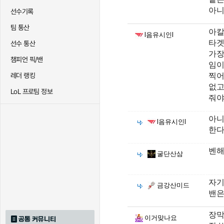
아니
선수기록
팀 통산
아칼
l음유시인l
타겟
선수 통산
가장
챔피언 픽/밴
임이
찍어
레더 랭킹
없고
LoL 프로팀 정보
줘야
아니
l음유시인l
한다
벤해
굴단산삼
자기
금강산미드
밴은
장막
이거맞나요
공통 커뮤니티