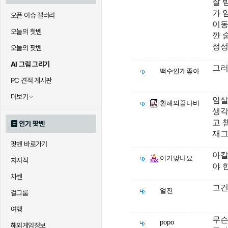
잘 
가 
오픈 이슈 갤러리
이동
오늘의 핫벤
깐 
정성
오늘의 팟벤
AI 그림 그리기
그러
백수인게좋아
PC 견적 게시판
더보기
암살
환해의꿈나비
생각
고 
인기 팟벤
재그
팟벤 바로가기
아칼
이거맞나요
치지직
야 
차벤
그건
얼진
걸그룹
여행
무슨
popo
해외게임정보