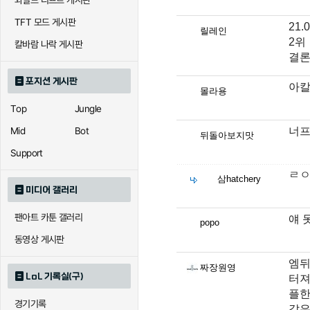
와일드 리프트 게시판
TFT 모드 게시판
21.
릴레인
2위
칼바람 나락 게시판
결론
포지션 게시판
아칼
몰라용
Top
Jungle
너프
Mid
Bot
뒤돌아보지맛
Support
ㄹ
삼hatchery
미디어 갤러리
팬아트 카툰 갤러리
얘 
popo
동영상 게시판
엠뒤
짜장원영
LoL 기록실(구)
터져
플한
경기기록
같은