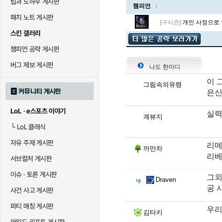
팁과 노하우 게시판
챔피언
패치 노트 게시판
[구시즌]
개인 사정으로 
스킨 갤러리
챔피언 공략 게시판
버그 제보 게시판
나도 한마디
이 
그림속의유령
커뮤니티 게시판
은신
LoL · e스포츠 이야기
실
계뷰지
└
LoL 클래식
자유 주제 게시판
리메
까만차
리베
서브컬처 게시판
이슈 · 토론 게시판
그외
Draven
공 
사건 사고 게시판
파티 매칭 게시판
우리
김타키