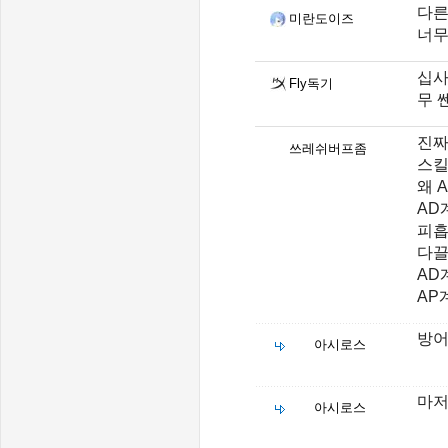
다른
미란도이즈
너무
십사
Fly독기
무 쎈
진짜
쓰레쉬버프좀
스킬
왜 
AD
피흡
다끌
AD
AP
방어
아시로스
마저
아시로스