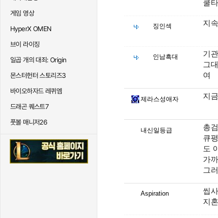
쿨타
게임 영상
지속
징인섹
HyperX OMEN
브이 라이징
기관
인남흑대
일곱 개의 대죄: Origin
그대
여
몬스터헌터 스토리즈3
바이오하자드 레퀴엠
지금
제라스성애자
드래곤 퀘스트7
풋볼 매니저26
총검
내신일등급
큐평
도 
가까
그러
씹사
Aspiration
지혼