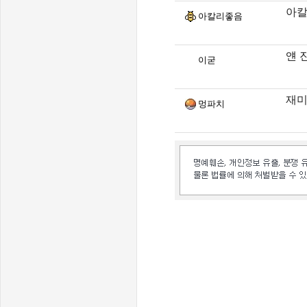
아
아칼리좋음
얜 
이굳
재미
멍파치
인벤 공식 미디어 파트너 및 제휴 파트너