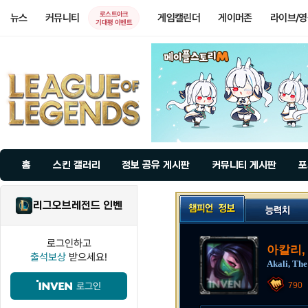
로스트아크
뉴스
커뮤니티
게임캘린더
게이머존
라이브/
기대평 이벤트
홈
스킨 갤러리
정보 공유 게시판
커뮤니티 게시판
포
리그오브레전드 인벤
로그인하고
아칼리,
출석보상
받으세요!
Akali, The
로그인
790