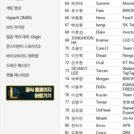
64
박우태
Summit
Movis
게임 영상
65
유수혁
Fate
BRIO
HyperX OMEN
66
박증환
Hena
FearX
67
배성웅
bengi
SK Te
브이 라이징
68
이호성
Duke
Invict
일곱 개의 대죄: Origin
JONGHOON
69
Kramer
LGD G
HA
몬스터헌터 스토리즈3
70
조용인
CoreJJ
Team 
71
이진혁
Dread
Nongs
바이오하자드 레퀴엠
72
손우현
Ucal
KT Rol
드래곤 퀘스트7
SEUNGYONG
Weibo
73
Tarzan
LEE
TapTa
풋볼 매니저26
74
박루한
Morgan
BRIO
KWA
75
이동주
DuDu
FREE
76
이성혁
Kuzan
Team 
77
강명구
Tempt
한화생
Hanwh
78
김장겸
OnFleek
Espor
79
권지민
Wraith
Jin Ai
80
전익수
ikssu
APK
81
김동범
Croco
DRX