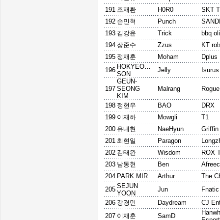
191
조재환
H0R0
SKT T
192
손민혁
Punch
SAND
193
김강윤
Trick
bbq ol
194
장준수
Zzus
KT rol
195
정재훈
Moham
Dplus
HOKYEONG
196
Jelly
Isurus
SON
GEUN-
197
SEONG
Malrang
Rogue
KIM
198
정현우
BAO
DRX
199
이재하
Mowgli
T1
200
유내현
NaeHyun
Griffin
201
최현일
Paragon
Longz
202
김태완
Wisdom
ROX T
203
남동현
Ben
Afree
204
PARK MIR
Arthur
The Ch
SEJUN
205
Jun
Fnatic
YOON
206
강경민
Daydream
CJ En
Hanwh
207
이재훈
SamD
Espor