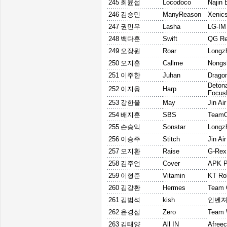
245
최윤섭
Locodoco
Najin 
246
김승민
ManyReason
Xenics
247
권민우
Lasha
LG-IM
248
백다훈
Swift
QG Re
249
오장원
Roar
Longz
250
오지훈
Callme
Nongs
251
이주한
Juhan
Drago
Deton
252
이지융
Harp
Focu
253
강한울
May
Jin Ai
254
배지훈
SBS
Team
255
손승익
Sonstar
Longz
256
이승주
Stitch
Jin Ai
257
오지환
Raise
G-Rex
258
김주언
Cover
APK P
259
이형준
Vitamin
KT Rol
260
김강환
Hermes
Team
261
김범석
kish
인벤
262
윤경섭
Zero
Team
263
김태양
All IN
Afree