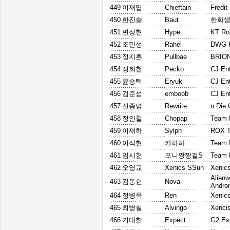
449
이재엽
Chieftain
Fredi
450
한진솔
Baut
한화생
451
변정현
Hype
KT Rol
452
조민성
Rahel
DWG 
453
정지훈
Pullbae
BRIO
454
정희철
Pecko
CJ En
455
윤승택
Eryuk
CJ En
456
김준섭
emboob
CJ En
457
신종명
Rewrite
n.Die.
458
정인철
Chopap
Team 
459
이재하
Sylph
ROX T
460
이석현
캬하하
Team 
461
임시현
포니짱짱걸S
Team 
462
오영교
Xenics SSun
Xenic
Alienw
463
김동현
Nova
Andro
464
정병욱
Ren
Xenic
465
최병철
Alvingo
Xenci
466
기대한
Expect
G2 Es