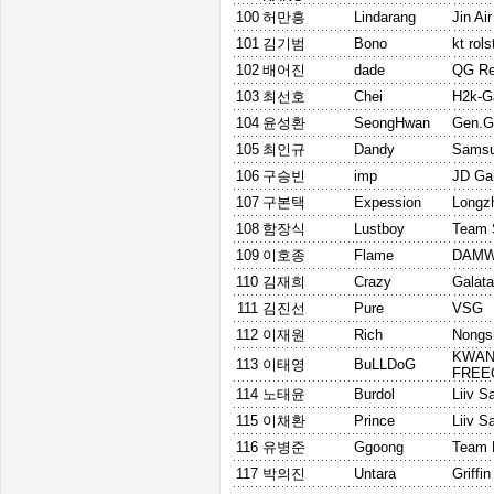
100
허만흥
Lindarang
Jin Ai
101
김기범
Bono
kt rols
102
배어진
dade
QG Re
103
최선호
Chei
H2k-G
104
윤성환
SeongHwan
Gen.G
105
최인규
Dandy
Samsu
106
구승빈
imp
JD Ga
107
구본택
Expession
Longz
108
함장식
Lustboy
Team 
109
이호종
Flame
DAMW
110
김재희
Crazy
Galat
111
김진선
Pure
VSG
112
이재원
Rich
Nongs
KWA
113
이태영
BuLLDoG
FREE
114
노태윤
Burdol
Liiv S
115
이채환
Prince
Liiv S
116
유병준
Ggoong
Team 
117
박의진
Untara
Griffin