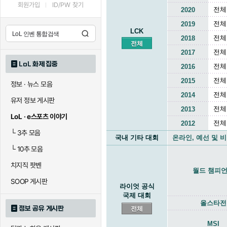
회원가입
ID/PW 찾기
전체
2020
전체
2019
LCK
전체
2018
전체
전체
2017
LoL 화제 집중
전체
2016
전체
2015
정보 · 뉴스 모음
전체
2014
유저 정보 게시판
전체
2013
LoL · e스포츠 이야기
전체
2012
└
3추 모음
국내 기타 대회
온라인, 예선 및 
└
10추 모음
치지직 팟벤
월드 챔피
SOOP 게시판
라이엇 공식
국제 대회
올스타전
정보 공유 게시판
전체
MSI