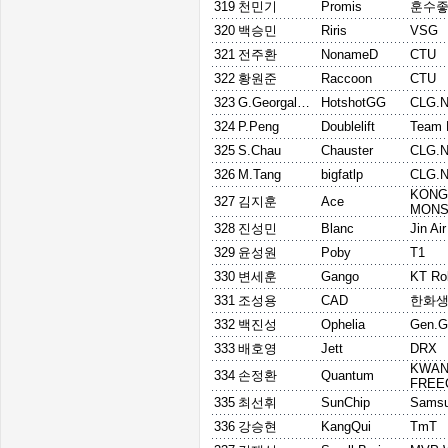
319
천민기
Promis
훈수
320
백승민
Riris
VSG
321
전주환
NonameD
CTU
322
황원준
Raccoon
CTU
323
G.Georgallidis
HotshotGG
CLG.
324
P.Peng
Doublelift
Team 
325
S.Chau
Chauster
CLG.
326
M.Tang
bigfatlp
CLG.
KON
327
김지훈
Ace
MONS
328
진성민
Blanc
Jin Ai
329
윤성원
Poby
T1
330
변세훈
Gango
KT Rol
331
조성용
CAD
한화생
332
백진성
Ophelia
Gen.G
333
배호영
Jett
DRX
KWA
334
손정환
Quantum
FREE
335
최선휘
SunChip
Samsu
336
강승현
KangQui
TmT