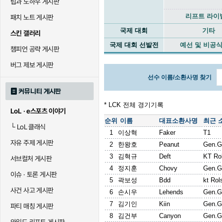
팁과 노하우 게시판
리프트 라이
패치 노트 게시판
국제 대회
기타
스킨 갤러리
국제 대회 선발전
예선 및 비공식
챔피언 공략 게시판
버그 제보 게시판
선수 이름/소환사명 찾기
커뮤니티 게시판
* LCK 전체 경기기록
LoL · e스포츠 이야기
순위
이름
대표소환사명
최근 
└
LoL 클래식
1
이상혁
Faker
T1
자유 주제 게시판
2
한왕호
Peanut
Gen.G
3
김혁규
Deft
KT Rol
서브컬처 게시판
4
정지훈
Chovy
Gen.G
이슈 · 토론 게시판
5
곽보성
Bdd
kt Rol
사건 사고 게시판
6
손시우
Lehends
Gen.G
7
김기인
Kiin
Gen.G
파티 매칭 게시판
8
김건부
Canyon
Gen.G