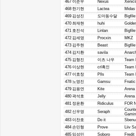
467
이준우
Nexus
Xenic
468
한기현
Lactea
Midas
469
김성진
도마동수달
Bigfil
470
최재현
huhi
Golde
471
호진석
Linlan
Bigfil
472
김세영
Procxin
MKZ
473
김주현
Beast
Bigfil
474
김지환
savila
Anarc
475
김형진
이츠 나우
Team 
476
이상현
crl흑인
Team 
477
이효창
Plls
Team 
478
노영진
Gamsu
Fnatic
479
김용연
Kite
Arena
480
곽석호
Jelly
Arena
481
정윤환
Ridiculus
FOR 
Counte
482
신우영
Seraph
Gamin
483
이찬호
Do it
Sbenu
484
손민형
Prove
Liiv S
485
임성민
Soboro
Fredi