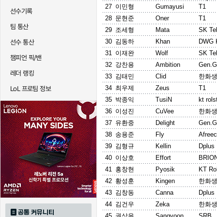
27
이민형
Gumayusi
T1
선수기록
28
문현준
Oner
T1
팀 통산
29
조세형
Mata
SK Te
30
김동하
Khan
DWG 
선수 통산
31
이재완
Wolf
SK Te
챔피언 픽/밴
32
강찬용
Ambition
Gen.G
레더 랭킹
33
김태민
Clid
한화생
34
최우제
Zeus
T1
LoL 프로팀 정보
35
박종익
TusiN
kt rols
36
이성진
CuVee
한화생
37
유환중
Delight
Gen.G
38
송용준
Fly
Afree
39
김형규
Kellin
Dplus
40
이상호
Effort
BRIO
41
홍창현
Pyosik
KT Rol
42
황성훈
Kingen
한화생
43
김창동
Canna
Dplus
44
김건우
Zeka
한화생
공통 커뮤니티
45
권상윤
Sangyoon
SRB