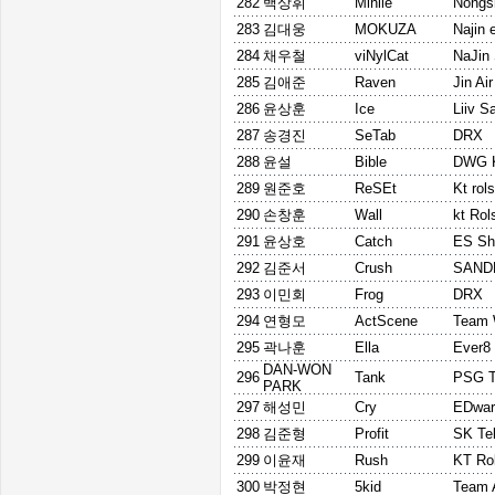
282
백상휘
Mihile
Nongs
283
김대웅
MOKUZA
Najin 
284
채우철
viNylCat
NaJin 
285
김애준
Raven
Jin Ai
286
윤상훈
Ice
Liiv S
287
송경진
SeTab
DRX
288
윤설
Bible
DWG 
289
원준호
ReSEt
Kt rols
290
손창훈
Wall
kt Rol
291
윤상호
Catch
ES Sh
292
김준서
Crush
SAND
293
이민회
Frog
DRX
294
연형모
ActScene
Team
295
곽나훈
Ella
Ever8
DAN-WON
296
Tank
PSG T
PARK
297
해성민
Cry
EDwar
298
김준형
Profit
SK Te
299
이윤재
Rush
KT Rol
300
박정현
5kid
Team 