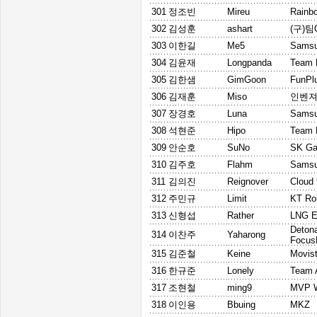
301
정조빈
Mireu
Rainb
302
김성훈
ashart
(구)팀
303
이한길
Me5
Samsu
304
김윤재
Longpanda
Team
305
김한샘
GimGoon
FunPl
306
김재훈
Miso
인벤
307
장경호
Luna
Samsu
308
석현준
Hipo
Team 
309
안순호
SuNo
SK Ga
310
김주호
Flahm
Samsu
311
김의진
Reignover
Cloud 
312
주민규
Limit
KT Rol
313
신형섭
Rather
LNG E
Deton
314
이찬주
Yaharong
Focu
315
김준철
Keine
Movis
316
한규준
Lonely
Team 
317
조현철
ming9
MVP W
318
이인용
Bbuing
MKZ