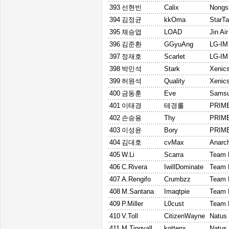
393
선현빈
Calix
Nongs
394
김정균
kkOma
StarTa
395
채승엽
LOAD
Jin Ai
396
김준환
GGyuAng
LG-IM
397
정재호
Scarlet
LG-IM
398
박민석
Stark
Xenics
399
허원석
Quality
Xenics
400
금동훈
Eve
Samsu
401
이태경
테경롤
PRIM
402
손승용
Thy
PRIM
403
이성윤
Bory
PRIM
404
김대호
cvMax
Anarc
405
W.Li
Scarra
Team 
406
C.Rivera
IwillDominate
Team 
407
A.Rengifo
Crumbzz
Team 
408
M.Santana
Imaqtpie
Team 
409
P.Miller
L0cust
Team 
410
V.Toll
CitizenWayne
Natus 
411
M.Tingvall
kottenx
Natus 