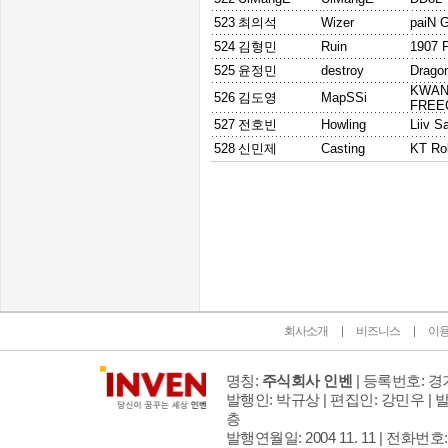
523
최의석
Wizer
paiN 
524
김형민
Ruin
1907 
525
윤정민
destroy
Drago
KWA
526
김도영
MapSSi
FREE
527
전호빈
Howling
Liiv S
528
신민제
Casting
KT Rol
인벤 공식 미디어 파트너 및 제휴 파트너
회사소개
비즈니스
이
명칭:
주식회사 인벤
| 등록번호: 경기
발행인: 박규상 | 편집인: 강민우 |
발
층
발행연월일: 2004 11. 11 |
전화번호: 02 