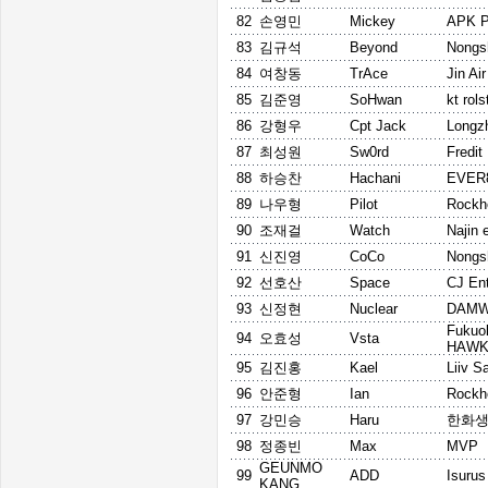
82
손영민
Mickey
APK P
83
김규석
Beyond
Nongs
84
여창동
TrAce
Jin Ai
85
김준영
SoHwan
kt rols
86
강형우
Cpt Jack
Longz
87
최성원
Sw0rd
Fredi
88
하승찬
Hachani
EVER8
89
나우형
Pilot
Rockh
90
조재걸
Watch
Najin 
91
신진영
CoCo
Nongs
92
선호산
Space
CJ En
93
신정현
Nuclear
DAMW
Fukuo
94
오효성
Vsta
HAWK
95
김진홍
Kael
Liiv S
96
안준형
Ian
Rockh
97
강민승
Haru
한화생
98
정종빈
Max
MVP
GEUNMO
99
ADD
Isurus
KANG