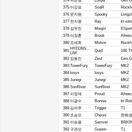
374
박준형
Lospa
Gen.G
375
이강표
SoaR
Rockh
376
문지원
Spooky
Longz
377
전지원
Ray
kt rols
378
김무진
Moojin
ESpor
379
이장훈
Brook
Afree
380
조세희
Motive
Rockh
HYEONSEUNG
381
Quid
100 T
LIM
382
김동민
Zest
Gen.G
383
TowerFury
TowerFury
MKZ
384
losys
losys
MKZ
385
Junegi
Junegi
MKZ
386
SunRiver
SunRiver
MKZ
387
이정재
Proud
Afree
388
이광수
Bonnie
kt Rol
389
김의주
Trigger
T1
390
조승모
Cheoni
한화생
391
이승용
Samver
BRIO
392
구관모
Guwon
T1