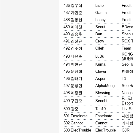
486
강우석
Listo
Fredi
487
가민준
Gamin
Fredi
488
김동현
Loopy
Fredi
489
이예찬
Scout
EDwar
490
김승후
Dan
Sbenu
491
김선규
Crow
ROX T
492
김주성
Olleh
Team 
KON
493
나유준
LuBu
MONS
494
박현규
Kuma
SeolH
495
문원희
Clever
한화생
496
김태기
Asper
T1
497
문창민
AlphaMong
SeolH
498
이장원
Blessing
Nongs
Hanwh
499
구관모
Seonbi
Espor
500
강준
Ten10
Liiv S
501
Fascinate
Fascinate
샤멘
502
Cannot
Cannot
카페
503
ElecTrouble
ElecTrouble
GJR