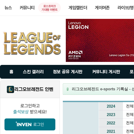
로스트아크
뉴스
커뮤니티
게임캘린더
게이머존
라이브/
기대평 이벤트
홈
스킨 갤러리
정보 공유 게시판
커뮤니티 게시판
포
리그오브레전드 인벤
리그오브레전드 e-sports 기록실 -
로그인하고
전체
2024
출석보상
받으세요!
전체
2023
전체
2022
로그인
전체
2021