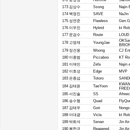
173
김상수
Ssong
Najin 
174
백영진
SAVE
NaJin
175
성연준
Flawless
Gen.G
176
이우진
Hybrid
kt Rol
177
문검수
Route
LOUD
OKSav
178
고영재
YoungJae
BRIO
179
장건웅
Woong
CJ En
180
이종범
Piccaboo
KT Rol
181
이재민
Zefa
Najin 
182
이호성
Edge
MVP
183
은종섭
Totoro
SAND
KWA
184
김태윤
TaeYoon
FREE
185
서진솔
SS
Afree
186
송수형
Quad
FlyQu
187
김태우
Gori
Nongs
188
이대광
Vicla
kt Rol
189
박희석
Senan
Jin Air
190
복한규
Reapered
Jin Ai