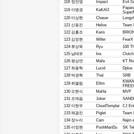
118
정언영
Impact
Evil G
Papar
119
이병권
KaKAO
Super
120
이상현
Chaser
Longz
121
신동진
Helios
Team 
122
김홍조
Karis
BRIO
123
김정현
Willer
FearX
124
류상욱
Ryu
100 T
125
남태유
lira
Clutc
126
원상연
Mafa
KT Rol
127
최용혁
Lucid
Dplus
128
박권혁
Thal
SRB
KWA
129
최엘림
Ellim
FREE
130
오현식
MaHa
MVP
131
조재읍
Joker
SAND
132
이현우
CloudTemplar
CJ En
133
채광진
Piglet
Team 
134
장누리
Cain
Najin 
135
이정현
PoohManDu
SK Te