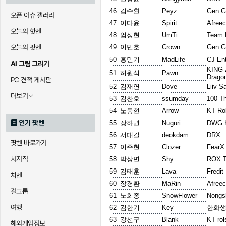
46
김수환
Peyz
Gen.G
오픈 이슈 갤러리
47
이다윤
Spirit
Afree
오늘의 핫벤
48
엄성현
UmTi
Team 
오늘의 팟벤
49
이민호
Crown
Gen.G
50
홍민기
MadLife
CJ En
AI 그림 그리기
KING
51
허원석
Pawn
Drago
PC 견적 게시판
52
김재연
Dove
Liiv S
더보기
53
김찬호
ssumday
100 T
54
노동현
Arrow
KT Rol
인기 팟벤
55
장하권
Nuguri
DWG 
56
서대길
deokdam
DRX
팟벤 바로가기
57
이주현
Clozer
FearX
치지직
58
박상면
Shy
ROX T
59
김태훈
Lava
Fredi
차벤
60
장경환
MaRin
Afree
걸그룹
61
노회종
SnowFlower
Nongs
여행
62
김한기
Key
한화생
63
강선구
Blank
KT rol
해외게임정보