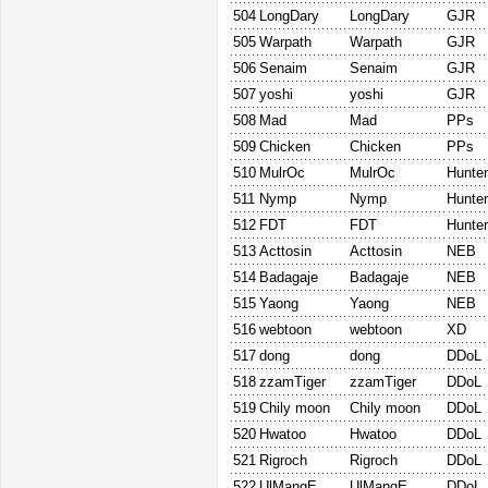
504
LongDary
LongDary
GJR
505
Warpath
Warpath
GJR
506
Senaim
Senaim
GJR
507
yoshi
yoshi
GJR
508
Mad
Mad
PPs
509
Chicken
Chicken
PPs
510
MulrOc
MulrOc
Hunte
511
Nymp
Nymp
Hunte
512
FDT
FDT
Hunte
513
Acttosin
Acttosin
NEB
514
Badagaje
Badagaje
NEB
515
Yaong
Yaong
NEB
516
webtoon
webtoon
XD
517
dong
dong
DDoL
518
zzamTiger
zzamTiger
DDoL
519
Chily moon
Chily moon
DDoL
520
Hwatoo
Hwatoo
DDoL
521
Rigroch
Rigroch
DDoL
522
UlMangE
UlMangE
DDoL