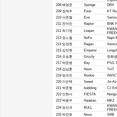
208
배영준
Sponge
DRX
209
정재우
Fixer
KT Rol
210
서준철
Eve
Samsu
211
전어진
Raptor
BNK F
KWA
212
최기명
Leaper
FREE
213
정노철
NoFe
Najin 
214
임경현
Ragan
Xenic
215
김진현
Emperor
Longz
216
조승훈
Grizzly
한화생
217
박준병
Bay
PSG T
218
김남훈
Hoon
TmT
219
송의진
Rookie
INVI
220
이은택
Sweet
Jin Ai
221
박준형
bubbling
CJ En
222
안현서
FIESTA
Nongs
223
박용우
Haiakan
MKZ
KWA
224
송선규
BULL
FREE
225
박찬호
Nova
SRB