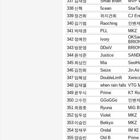
337
김재성
Small Brain
MVP W
338
신혁
5cean
StarTa
339
정건희
위지건희
CJ En
340
김기범
Raoching
인벤
341
박재권
PLL
MKZ
OKSav
342
정예찬
Ivory
BRIO
343
방문영
DDoiV
BRIO
344
윤석준
Justice
SAND
345
최상인
Mia
SeolH
346
김찬희
Seize
Jin Ai
347
임혜성
DoubleLimft
Xenic
348
김재열
when rain falls
VTG M
349
윤두식
Prime
KT Rol
350
고수진
GGoGGo
인벤
351
최원호
Ryuna
MiG Bl
352
임두성
Violet
MKZ
353
이승민
Betkyo
MKZ
354
정재우
Ondal
IM #2
355
양승빈
Old B
Prime