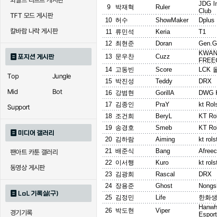
와일드 리프트 게시판
JDG In
9
박재혁
Ruler
Club
TFT 모드 게시판
10
허수
ShowMaker
Dplus
칼바람 나락 게시판
11
류민석
Keria
T1
12
최현준
Doran
Gen.G
KWA
13
문우찬
Cuzz
포지션 게시판
FREE
14
고동빈
Score
LCK
Top
Jungle
15
박진성
Teddy
DRX
Mid
Bot
16
강범현
GorillA
DWG 
17
김종인
PraY
kt Rol
Support
18
조건희
BeryL
KT Rol
19
송경호
Smeb
KT Rol
미디어 갤러리
20
김하람
Aiming
kt rols
21
배준식
Bang
Afree
팬아트 카툰 갤러리
22
이서행
Kuro
kt rols
동영상 게시판
23
김광희
Rascal
DRX
24
장용준
Ghost
Nongs
LoL 기록실(구)
25
김정민
Life
한화생
Hanwh
26
박도현
Viper
경기기록
Espor