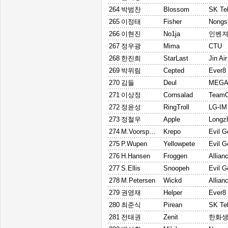
264
박범찬
Blossom
SK Te
265
이정태
Fisher
Nongs
266
이현진
No1ja
인벤
267
정우광
Mima
CTU
268
한진희
StarLast
Jin Ai
269
박위림
Cepted
Ever8
270
김들
Deul
MEGA 
271
이상정
Cornsalad
Team
272
정윤성
RingTroll
LG-IM
273
정철우
Apple
Longz
274
M.Voorspoels
Krepo
Evil G
275
P.Wupen
Yellowpete
Evil G
276
H.Hansen
Froggen
Allian
277
S.Ellis
Snoopeh
Evil G
278
M.Petersen
Wickd
Allian
279
권영재
Helper
Ever8
280
최준식
Pirean
SK Te
281
전태권
Zenit
한화생