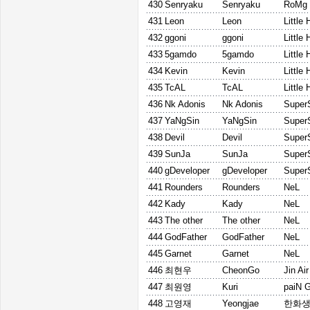
430
Senryaku
Senryaku
RoMg
431
Leon
Leon
Little 
432
ggoni
ggoni
Little 
433
5gamdo
5gamdo
Little 
434
Kevin
Kevin
Little 
435
TcAL
TcAL
Little 
436
Nk Adonis
Nk Adonis
Super
437
YaNgSin
YaNgSin
Super
438
Devil
Devil
Super
439
SunJa
SunJa
Super
440
gDeveloper
gDeveloper
Super
441
Rounders
Rounders
NeL
442
Kady
Kady
NeL
443
The other
The other
NeL
444
GodFather
GodFather
NeL
445
Garnet
Garnet
NeL
446
최현우
CheonGo
Jin Ai
447
최원영
Kuri
paiN 
448
고영재
Yeongjae
한화생