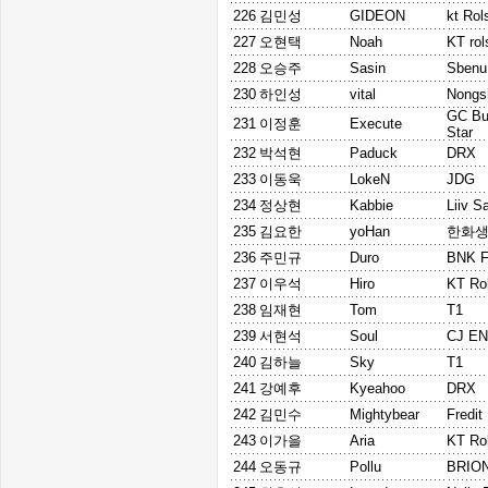
226
김민성
GIDEON
kt Rol
227
오현택
Noah
KT rol
228
오승주
Sasin
Sbenu
230
하인성
vital
Nongs
GC Bu
231
이정훈
Execute
Star
232
박석현
Paduck
DRX
233
이동욱
LokeN
JDG
234
정상현
Kabbie
Liiv S
235
김요한
yoHan
한화생
236
주민규
Duro
BNK F
237
이우석
Hiro
KT Rol
238
임재현
Tom
T1
239
서현석
Soul
CJ E
240
김하늘
Sky
T1
241
강예후
Kyeahoo
DRX
242
김민수
Mightybear
Fredi
243
이가을
Aria
KT Rol
244
오동규
Pollu
BRIO