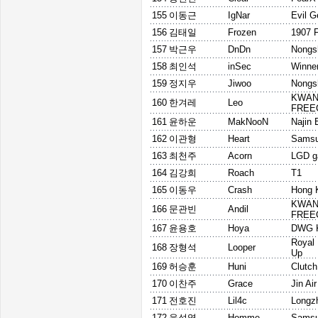
155
이동근
IgNar
Evil G
156
김태일
Frozen
1907 
157
박근우
DnDn
Nongs
158
최인석
inSec
Winne
159
정지우
Jiwoo
Nongs
KWA
160
한겨레
Leo
FREE
161
윤하운
MakNooN
Najin 
162
이관형
Heart
Samsu
163
최천주
Acorn
LGD g
164
김강희
Roach
T1
165
이동우
Crash
Hong K
KWA
166
문관빈
Andil
FREE
167
윤용호
Hoya
DWG 
Royal
168
장형석
Looper
Up
169
허승훈
Huni
Clutc
170
이찬주
Grace
Jin Ai
171
전호진
Lil4c
Longz
172
윤성영
Homme
Samsu