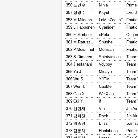
356
노건우
Ninja
Prime
357
정명수
Kkyul
Ever8
358
M.Mildenberger
LaMiaZeaLoT
Fnati
359
L.Happonen
Cyanidefi
Fnati
360
E.Martinez
xPeke
Origen
361
M.Ratuszniak
Shushei
Fnati
362
P.Meisrimel
Mellisan
Fnati
363
B.Dimarco
Saintvicious
Team 
364
J.esfahani
Voyboy
Team 
365
Yu J.
Misaya
Team
366
Wu S.
YJTM
Team
367
Wei H.
CaoMei
Team
368
Gao X.
WeiXiao
Team
369
Cui Y.
if
Team
370
신민재
Vin
Jin Ai
371
김희찬
Rock
Jin Ai
372
박종원
Bliss
Samsu
373
김동하
Hanlabong
Prime