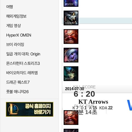
여행
해외게임정보
게임 영상
HyperX OMEN
브이 라이징
일곱 개의 대죄: Origin
몬스터헌터 스토리즈3
바이오하자드 레퀴엠
드래곤 퀘스트7
KILL SCORE
2014-07-30
풋볼 매니저26
6 : 20
2014 LCK 서
KT Arrows
4강 A조 4세트
PLAY TIME
7
1
15
22
K
D
A
KDA
25분 14초