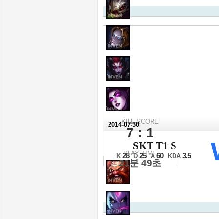
KILL SCORE
2014-07-30
7 : 1
2014 LCK 서
SKT T1 S
4강 A조 3세트
PLAY TIME
28
25
60
3.5
K
D
A
KDA
21분 49초