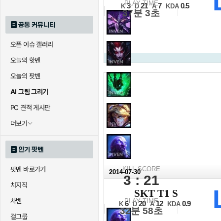
3/4위전 1세트
PLAY TIME
3
21
7
0.5
K
D
A
KDA
37분 3초
공통 커뮤니티
오픈 이슈 갤러리
오늘의 핫벤
오늘의 팟벤
AI 그림 그리기
PC 견적 게시판
더보기
인기 팟벤
팟벤 바로가기
KILL SCORE
2014-07-30
3 : 21
치지직
2014 LCK 서
SKT T1 S
4강 A조 5세트
차벤
PLAY TIME
6
20
12
0.9
K
D
A
KDA
32분 58초
걸그룹