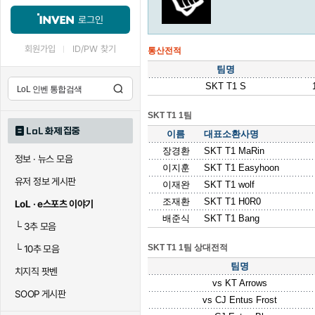
로그인
회원가입
ID/PW 찾기
통산전적
팀명
SKT T1 S
SKT T1 1팀
LoL 화제 집중
이름
대표소환사명
장경환
SKT T1 MaRin
정보 · 뉴스 모음
이지훈
SKT T1 Easyhoon
유저 정보 게시판
이재완
SKT T1 wolf
조재환
SKT T1 H0R0
LoL · e스포츠 이야기
배준식
SKT T1 Bang
└
3추 모음
SKT T1 1팀 상대전적
└
10추 모음
팀명
치지직 팟벤
vs
KT Arrows
SOOP 게시판
vs
CJ Entus Frost