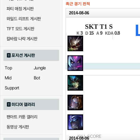
최근 경기 전적
파티 매칭 게시판
2014-08-06
와일드 리프트 게시판
2014 LCK 서
SKT T1 S
TFT 모드 게시판
3/4위전 3세트
3
15
9
0.8
K
D
A
KDA
칼바람 나락 게시판
포지션 게시판
Top
Jungle
Mid
Bot
Support
미디어 갤러리
팬아트 카툰 갤러리
동영상 게시판
KILL SCORE
2014-08-06