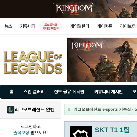
로스트아크
뉴스
커뮤니티
게임캘린더
게이머존
라이브/
기대평 이벤트
홈
스킨 갤러리
정보 공유 게시판
커뮤니티 게시판
포
리그오브레전드 인벤
리그오브레전드 e-sports 기록실 - S
로그인하고
SKT T1 1팀
출석보상
받으세요!