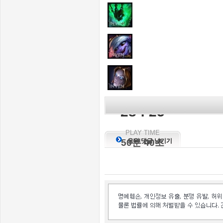
KILL SCORE
28 : 25
PLAY TIME
50분 40초
응원 댓글 남기기