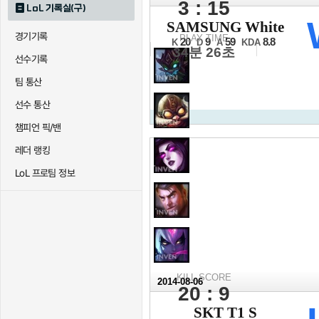
3 : 15
LoL 기록실(구)
2014 LCK 서
SAMSUNG White
경기기록
3/4위전 2세트
PLAY TIME
20
9
59
8.8
K
D
A
KDA
34분 26초
선수기록
팀 통산
선수 통산
챔피언 픽/밴
레더 랭킹
LoL 프로팀 정보
KILL SCORE
2014-08-06
20 : 9
2014 LCK 서
SKT T1 S