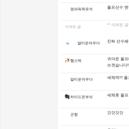
울프선수 멘
영파워윅유저
** 삭제된 글
삭제된 글
진짜 선수페
얄미운여우다
귀야운 울프띠
햄스떡
쓰겟습니다!!
세체먹!!! 
얄미운여우다
세체폿 울프
하이드온부쉬
갓갓갓갓
군향