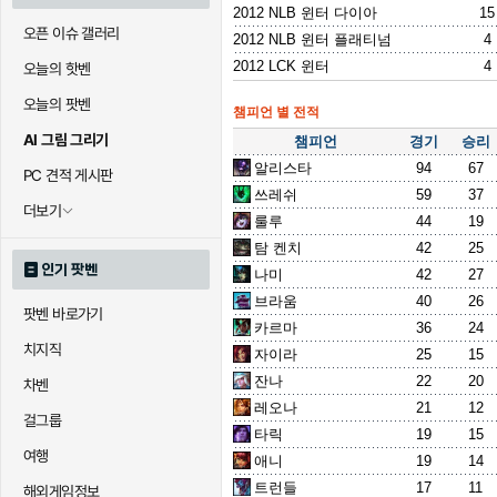
2012 NLB 윈터 다이아
15
오픈 이슈 갤러리
2012 NLB 윈터 플래티넘
4
2012 LCK 윈터
4
오늘의 핫벤
오늘의 팟벤
챔피언 별 전적
AI 그림 그리기
챔피언
경기
승리
알리스타
94
67
PC 견적 게시판
쓰레쉬
59
37
더보기
룰루
44
19
탐 켄치
42
25
인기 팟벤
나미
42
27
브라움
40
26
팟벤 바로가기
카르마
36
24
치지직
자이라
25
15
잔나
22
20
차벤
레오나
21
12
걸그룹
타릭
19
15
여행
애니
19
14
트런들
17
11
해외게임정보