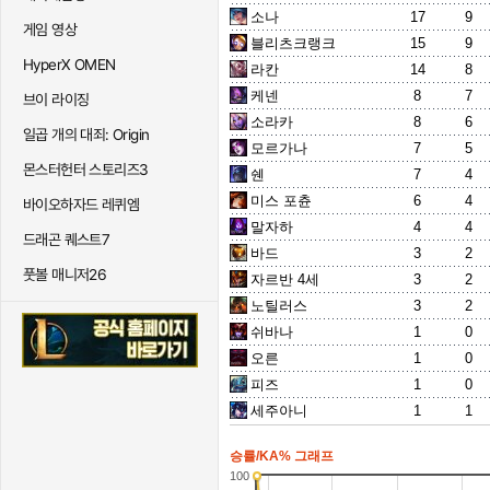
소나
17
9
게임 영상
블리츠크랭크
15
9
HyperX OMEN
라칸
14
8
케넨
8
7
브이 라이징
소라카
8
6
일곱 개의 대죄: Origin
모르가나
7
5
몬스터헌터 스토리즈3
쉔
7
4
미스 포츈
6
4
바이오하자드 레퀴엠
말자하
4
4
드래곤 퀘스트7
바드
3
2
풋볼 매니저26
자르반 4세
3
2
노틸러스
3
2
쉬바나
1
0
오른
1
0
피즈
1
0
세주아니
1
1
승률/KA% 그래프
100