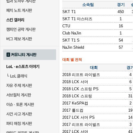
팁과 노하우 게시판
소속팀
경기
패치 노트 게시판
SKT T1
450
SKT T1 마스터즈
1
스킨 갤러리
CTU
16
챔피언 공략 게시판
Club NaJin
1
버그 제보 게시판
SKT T1 S
54
NaJin Shield
57
커뮤니티 게시판
대회 별 전적
LoL · e스포츠 이야기
대회
경
2018 리프트 라이벌즈
4
└
LoL 클래식
2018 LCK 서머
6
자유 주제 게시판
2018 LCK 스프링 PS
5
서브컬처 게시판
2018 LCK 스프링
31
2017 KeSPA컵
2
이슈 · 토론 게시판
2017 롤드컵
19
사건 사고 게시판
2017 LCK 서머 PS
14
파티 매칭 게시판
2017 리프트 라이벌즈
3
2017 LCK 서머
41