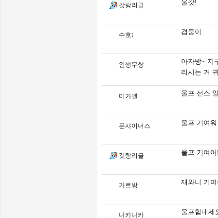
울갓!
갓랑리글
겸둥이
수호t
아자방~ 지
인생무쌍
리시는 거 
울프 선스 
미가엘
울프 기여워
문샤이너스
울프 기여어
갓랑리글
재와니 기여
가르방
울프힘내세
나카나카