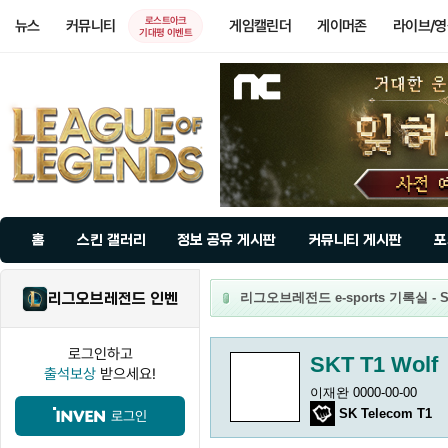
로스트아크
뉴스
커뮤니티
게임캘린더
게이머존
라이브/
기대평 이벤트
홈
스킨 갤러리
정보 공유 게시판
커뮤니티 게시판
포
리그오브레전드 인벤
리그오브레전드 e-sports 기록실 - SK
로그인하고
SKT T1 Wolf
출석보상
받으세요!
이재완 0000-00-00
SK Telecom T1
로그인