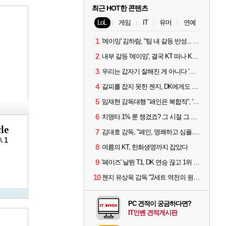
최근 HOT한 콘텐츠
LoL
게임
IT
유머
연예
1
'에이밍' 김하람, "팀 내 갈등 반성... 끝까지 뛰고 싶었다"
2
내부 갈등 '에이밍', 결국 KT 떠나 KRX로...'지우'와 트레이드
3
우리는 갑자기 잘해진 게 아니다 '씨맥' 김대호 감독의 자신감
4
갈피를 잡지 못한 젠지, DK에게도 0:2 패배
5
임재현 감독대행 "패인은 복합적", '도란' "팀에 과부하 왔다"
6
치명타 1% 룬 챙겼죠? 그 시절 그 감성 '롤 클래식' 30일 출시
le
7
김대호 감독, "패인, 명쾌하고 심플...다시 힘낼 수 있어"
1
A
8
여름의 KT, 한화생명까지 잡았다
9
'페이즈' 날뛴 T1, DK 연승 끊고 1위 지켜
10
젠지 유상욱 감독 "2세트 역전의 원인...너무 급했다"
PC 견적이 궁금하다면?
IT인벤 견적게시판