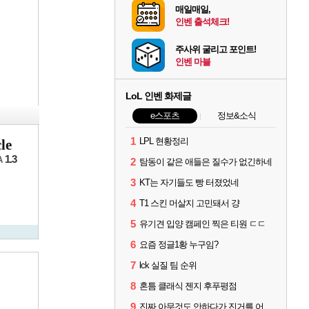
매일매일,
인벤 출석체크!
주사위 굴리고 포인트!
인벤 마블
LoL 인벤 화제글
e스포츠
정보&소식
1
LPL 현황정리
le
1.3
A
2
탐동이 같은 애들은 질수가 없긴하네
3
KT는 자기들도 빵 터졌었네
4
T1 스킨 머살지 고민돼서 걍
5
유기견 입양 캠페인 찍은 티원 ㄷㄷ
6
요즘 정글1황 누구임?
7
lck 실질 팀 순위
8
혼틈 클래식 젠지 후푸평점
9
진짜 아무것도 안하다가 진거를 어떻게 쉴드를 치지