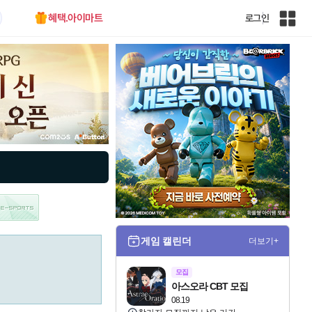
혜택.아이마트
로그인
인
벤
전
체
사
이
트
맵
게임 캘린더
더보기+
모집
아스오라 CBT 모집
08.19