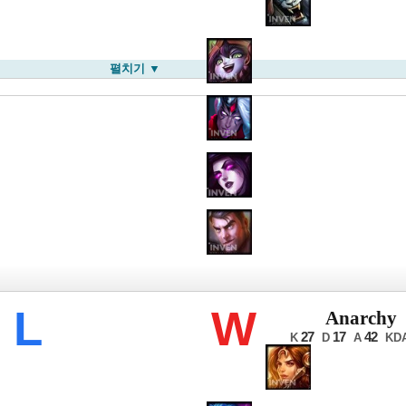
펼치기 ▼
LB 서머
L
W
Anarchy
27
17
42
K
D
A
KD