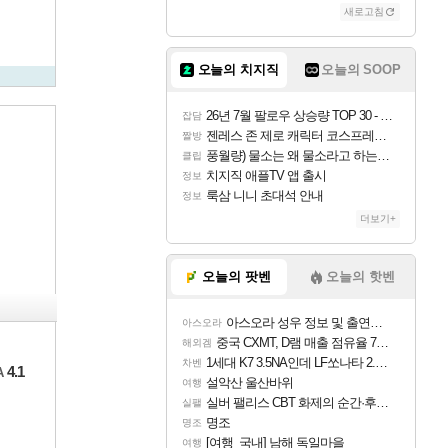
새로고침
오늘의 치지직
오늘의 SOOP
26년 7월 팔로우 상승량 TOP 30 - 월간 치지직
잡담
젠레스 존 제로 캐릭터 코스프레한 꽁주
짤방
풍월량) 물소는 왜 물소라고 하는거야? 아! 그만 ㅋㅋ
클립
치지직 애플TV 앱 출시
정보
룩삼 니니 초대석 안내
정보
더보기+
오늘의 팟벤
오늘의 핫벤
아스오라 성우 정보 및 출연작 모음
아스오라
중국 CXMT, D램 매출 점유율 7%…글로벌 4위로 부상
해외겜
1세대 K7 3.5NA인데 LF쏘나타 2.0NA 기변하면 유류비 절약이 얼마나 될까요..?
차벤
4.1
A
설악산 울산바위
여행
실버 팰리스 CBT 화제의 순간·후기 모음
실팰
명조
명조
[여행_국내] 남해 독일마을
여행