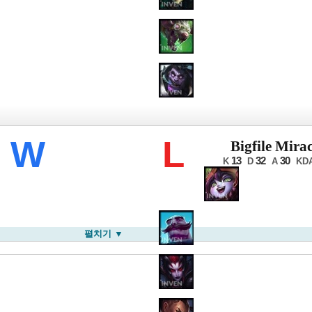
CK 서머
W
L
Bigfile Mirac
13
32
30
K
D
A
KD
펼치기 ▼