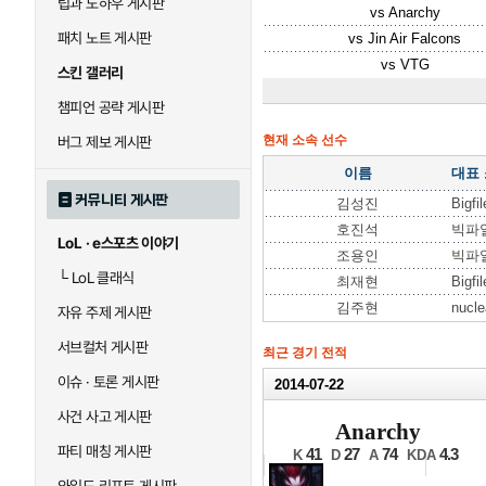
팁과 노하우 게시판
vs
Anarchy
패치 노트 게시판
vs
Jin Air Falcons
vs
VTG
스킨 갤러리
챔피언 공략 게시판
현재 소속 선수
버그 제보 게시판
이름
대표
커뮤니티 게시판
김성진
Bigfi
호진석
빅파
LoL · e스포츠 이야기
조용인
빅파
└
LoL 클래식
최재현
Bigfi
김주현
nucle
자유 주제 게시판
서브컬처 게시판
최근 경기 전적
이슈 · 토론 게시판
2014-07-22
2014 N
사건 사고 게시판
Anarchy
12강 A조 1경기 2세트
파티 매칭 게시판
41
27
74
4.3
K
D
A
KDA