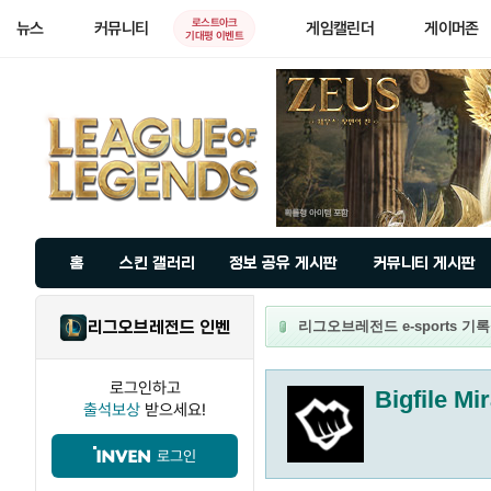
로스트아크
뉴스
커뮤니티
게임캘린더
게이머존
기대평 이벤트
홈
스킨 갤러리
정보 공유 게시판
커뮤니티 게시판
리그오브레전드 인벤
리그오브레전드 e-sports 기록실 - 
로그인하고
Bigfile Mi
출석보상
받으세요!
로그인