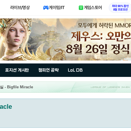
최대 90% 할인
라이브/영상
게이밍/IT
게임스토어
8월 프로모션
포지션 게시판
챔피언 공략
LoL DB
Bigfile Miracle
racle