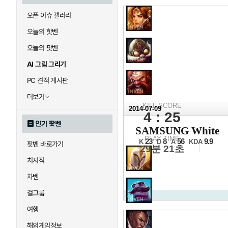
오픈 이슈 갤러리
오늘의 핫벤
오늘의 팟벤
AI 그림 그리기
PC 견적 게시판
더보기
KILL SCORE
2014-07-09
4 : 25
2014 L
인기 팟벤
SAMSUNG White
16강 10일차 1경기 1세트
PLAY TIME
23
8
56
9.9
K
D
A
KDA
팟벤 바로가기
29분 21초
치지직
차벤
걸그룹
여행
해외게임정보