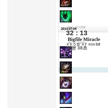
KILL SCORE
2014-07-04
32 : 13
2014 L
Bigfile Miracle
16강 8일차 1경기 1세트
PLAY TIME
3
11
7
0.9
K
D
A
KDA
38분 38초