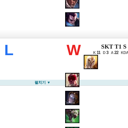
CK 서머
L
W
SKT T1 S
11
3
22
K
D
A
KD
펼치기 ▼