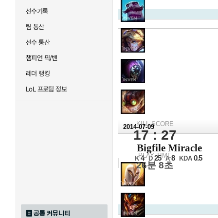
선수기록
팀 통산
선수 통산
챔피언 픽/밴
레더 랭킹
LoL 프로팀 정보
KILL SCORE
2014-07-09
17 : 27
2014 L
Bigfile Miracle
16강 10일차 1경기 2세트
PLAY TIME
4
25
8
0.5
K
D
A
KDA
26분 8초
공통 커뮤니티