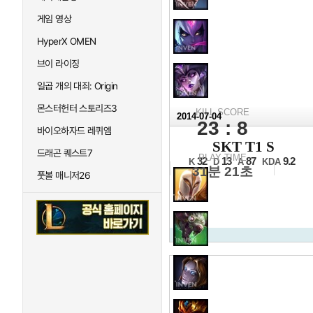
게임 영상
HyperX OMEN
브이 라이징
일곱 개의 대죄: Origin
몬스터헌터 스토리즈3
KILL SCORE
2014-07-04
23 : 8
바이오하자드 레퀴엠
2014 L
SKT T1 S
드래곤 퀘스트7
16강 8일차 1경기 2세트
PLAY TIME
32
13
87
9.2
K
D
A
KDA
31분 21초
풋볼 매니저26