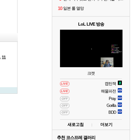
10
일본 롤 멸망
LoL LIVE 방송
11
A
크캣
캡틴잭
LIVE
해물파전
LIVE
Pray
OFF
Gorilla
OFF
BDD
OFF
새로고침
더보기
추천 코스프레 갤러리