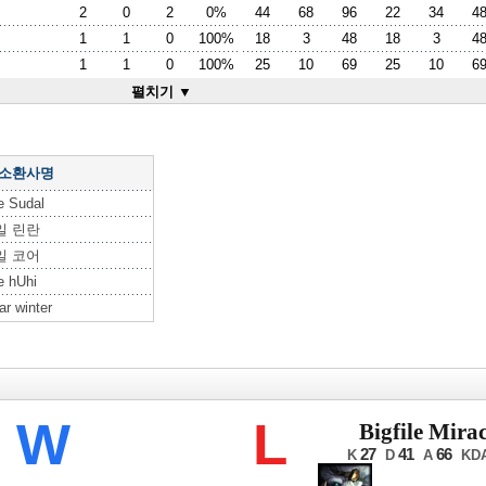
2
0
2
0%
44
68
96
22
34
4
1
1
0
100%
18
3
48
18
3
4
1
1
0
100%
25
10
69
25
10
6
펼치기 ▼
 소환사명
le Sudal
일 린란
일 코어
le hUhi
ar winter
LB 서머
W
L
Bigfile Mirac
27
41
66
K
D
A
KD