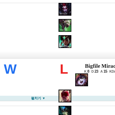
CK 서머
W
L
Bigfile Mirac
8
23
15
K
D
A
KD
펼치기 ▼