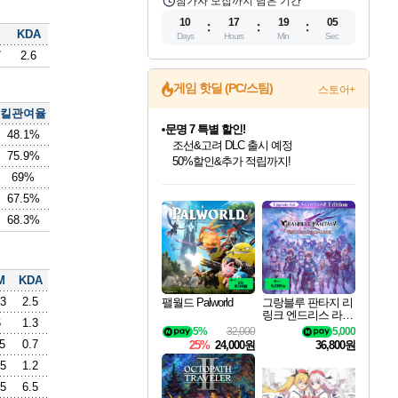
참가자 모집까지 남은 기간
10
17
19
04
KDA
Days
Hours
Min
Sec
7
2.6
게임 핫딜 (PC/스팀)
스토어+
킬관여율
문명 7 특별 할인!
48.1%
조선&고려 DLC 출시 예정
75.9%
50%할인&추가 적립까지!
69%
인벤게임즈 8월 특별 할인!
드래곤소드: 어웨이크닝 입점!
마블 투혼 파이팅 소울즈 정식출시!
귀무자: 검의 길 예약 판매 중!
비스트 오브 리인카네이션 정식 출시!
커세어 코브 출시 기념 할인!
더 렐릭 퍼스트 가디언 정식 출시
베데스다 40주년 기념 할인 중!
캡콤 프렌차이즈 할인 진행 중!
캡콤 일부 상품 상시 할인
스타워즈 은하계 레이서
로블록스 기프트 카드 공식 입점
인기 퍼블리셔 모음!
스팀으로 만나는 드래곤소드!
마블 히어로 총 출동&화려한 격투!
10% 할인과
게임프릭 신작 IP
해적'섬'을 발전시키자!
설화x하드코어 액션!
베데스다의 명작들을
몬헌, 바하 등 인기 IP를
몬헌 와일즈 & 드래곤즈 도그마2
인벤게임즈에서 10% 추가 적립
Robux를 가장 안전하고
67.5%
최대 90% 할인가를 만나보세요!
네이버혜택과 함께 만나보세요!
네이버 포인트 혜택까지!
이니&베니 혜택까지!
네이버 혜택가와 함께 예약하세요!
할인&네이버혜택으로 만나보세요!
네이버페이 혜택과 만나보세요!
40주년 프로모션으로 만나보세요!
할인가에 만나보세요!
일부 에디션 상시 할인!
혜택으로 예약 판매 중
편안하게 충전하세요
68.3%
M
KDA
.3
2.5
팰월드 Palworld
그랑블루 판타지 리
링크 엔드리스 라그
6
1.3
나로크 업그레이드
5%
32,000
5,000
킷 Granblue Fantasy
5
0.7
25%
24,000원
36,800원
Relink Endless Ragn
arok Upgrade Kit DL
.5
1.2
C
.5
6.5