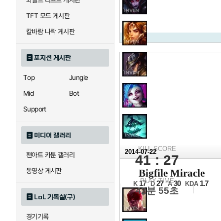
와일드 리프트 게시판
TFT 모드 게시판
칼바람 나락 게시판
포지션 게시판
Top
Jungle
Mid
Bot
Support
미디어 갤러리
KILL SCORE
2014-07-22
팬아트 카툰 갤러리
41 : 27
2014 N
동영상 게시판
Bigfile Miracle
12강 A조 1경기 1세트
PLAY TIME
17
27
30
1.7
K
D
A
KDA
42분 55초
LoL 기록실(구)
경기기록