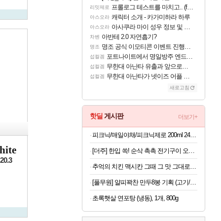
프롤로그 테스트를 마치고.. (feat. 리아)
리밋제로
캐릭터 소개 - 카가미하라 하루
아스오라
아사쿠라 마이 성우 정보 및 주요 필모
아스오라
아반테 2.0 자연흡기?
차벤
명조 공식 이모티콘 이벤트 진행해봤습니다! 참여부터 추첨까지????
명조
포트나이트에서 명일방주 엔드필드 [펠리카] 판매 예정
섭컬겜
무한대 아난타 유출과 앞으로의 예상 (루머)
섭컬겜
무한대 아난타가 넷이즈 어플 달력에 일정 등록
섭컬겜
새로고침
핫딜
게시판
더보기+
피크닉/매일야채/피크닉제로 200ml 24팩/48팩 택1
ite
[더주] 한입 쏙! 순삭 촉촉 전기구이 오다리 180g (50-60미)
20.3
추억의 치킨 맥시칸 그때 그 맛 그대로 맥시칸 치킨 순살 봉 골라담기 2+2 총 4봉지
[풀무원] 얄피꽉찬 만두8봉 기획 (고기/김치/교자/물만두 외)
초록햇살 연포탕 (냉동), 1개, 800g