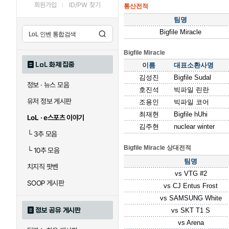
회원가입
ID/PW 찾기
통산전적
팀명
Bigfile Miracle
Bigfile Miracle
LoL 화제 집중
이름
대표소환사명
김성진
Bigfile Sudal
정보 · 뉴스 모음
호진석
빅파일 린란
유저 정보 게시판
조용인
빅파일 코어
최재현
Bigfile hUhi
LoL · e스포츠 이야기
김주현
nuclear winter
└
3추 모음
Bigfile Miracle 상대전적
└
10추 모음
팀명
치지직 팟벤
vs
VTG #2
SOOP 게시판
vs
CJ Entus Frost
vs
SAMSUNG White
정보 공유 게시판
vs
SKT T1 S
vs
Arena