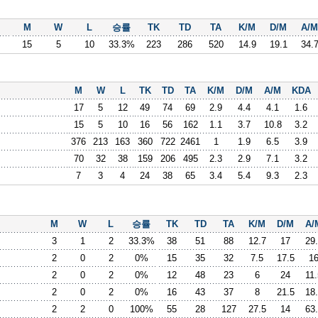
M
W
L
승률
TK
TD
TA
K/M
D/M
A/M
15
5
10
33.3%
223
286
520
14.9
19.1
34.
M
W
L
TK
TD
TA
K/M
D/M
A/M
KDA
17
5
12
49
74
69
2.9
4.4
4.1
1.6
15
5
10
16
56
162
1.1
3.7
10.8
3.2
376
213
163
360
722
2461
1
1.9
6.5
3.9
70
32
38
159
206
495
2.3
2.9
7.1
3.2
7
3
4
24
38
65
3.4
5.4
9.3
2.3
M
W
L
승률
TK
TD
TA
K/M
D/M
A/
3
1
2
33.3%
38
51
88
12.7
17
29
2
0
2
0%
15
35
32
7.5
17.5
1
2
0
2
0%
12
48
23
6
24
11.
2
0
2
0%
16
43
37
8
21.5
18
2
2
0
100%
55
28
127
27.5
14
63