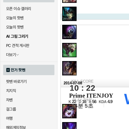
오픈 이슈 갤러리
오늘의 핫벤
오늘의 팟벤
AI 그림 그리기
PC 견적 게시판
더보기
인기 팟벤
팟벤 바로가기
KILL SCORE
2014-07-08
10 : 22
치지직
2014 NLB 서
Prime ITENJOY
16강 C조 진출전 1세트
차벤
PLAY TIME
22
16
56
4.9
K
D
A
KDA
26분 5초
걸그룹
여행
해외게임정보