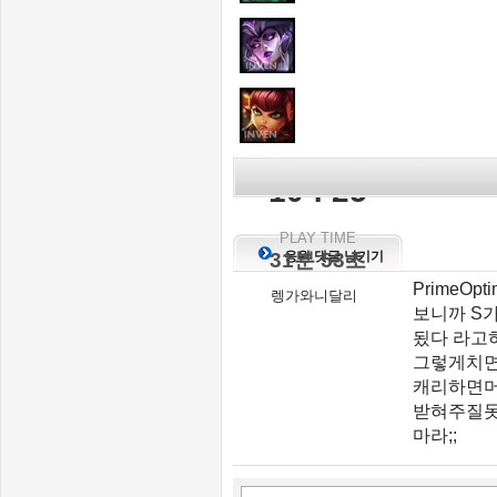
KILL SCORE
10 : 25
PLAY TIME
31분 53초
응원 댓글 남기기
PrimeOp
렝가와니달리
보니까 S가
됬다 라고
그렇게치면
캐리하면머
받혀주질못
마라;;