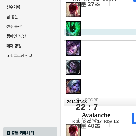
31분 27초
선수기록
팀 통산
선수 통산
챔피언 픽/밴
레더 랭킹
LoL 프로팀 정보
KILL SCORE
2014-07-08
22 : 7
2014 NLB 서
Avalanche
16강 C조 진출전 2세트
PLAY TIME
10
22
17
1.2
K
D
A
KDA
39분 40초
공통 커뮤니티