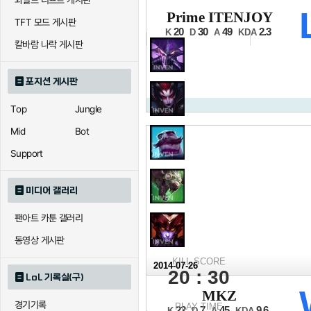
와일드 리프트 게시판
2014 NLB 서
Prime ITENJOY
TFT 모드 게시판
12강 C조 1경기 2세트
20
30
49
2.3
K
D
A
KDA
칼바람 나락 게시판
포지션 게시판
Top
Jungle
Mid
Bot
Support
미디어 갤러리
팬아트 카툰 갤러리
동영상 게시판
KILL SCORE
2014-07-26
20 : 30
LoL 기록실(구)
2014 NLB 서
MKZ
경기기록
12강 C조 1경기 1세트
PLAY TIME
22
7
45
9.6
K
D
A
KDA