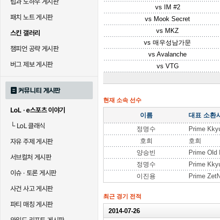
팁과 노하우 게시판
vs
IM #2
패치 노트 게시판
vs
Mook Secret
vs
MKZ
스킨 갤러리
vs
매우성남가문
챔피언 공략 게시판
vs
Avalanche
버그 제보 게시판
vs
VTG
커뮤니티 게시판
현재 소속 선수
LoL · e스포츠 이야기
이름
대표 소환
└
LoL 클래식
정명수
Prime Kky
호희
호희
자유 주제 게시판
양승빈
Prime Old
서브컬처 게시판
정명수
Prime Kky
이슈 · 토론 게시판
이진용
Prime ZetN
사건 사고 게시판
최근 경기 전적
파티 매칭 게시판
2014-07-26