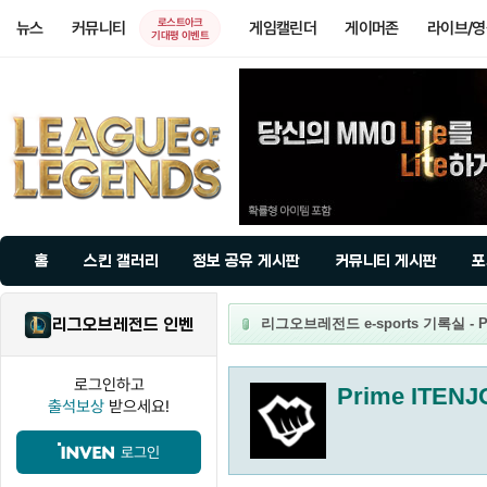
로스트아크
뉴스
커뮤니티
게임캘린더
게이머존
라이브/
기대평 이벤트
홈
스킨 갤러리
정보 공유 게시판
커뮤니티 게시판
포
리그오브레전드 인벤
리그오브레전드 e-sports 기록실 - Pr
로그인하고
Prime ITENJ
출석보상
받으세요!
로그인