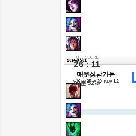
KILL SCORE
2014-07-01
26 : 11
2014 NLB 서
매우성남가문
PLAY TIME
16강 C조 1경기 1세트
10
25
20
1.2
K
D
A
KDA
26분 52초