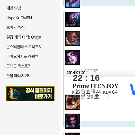
게임 영상
HyperX OMEN
브이 라이징
일곱 개의 대죄: Origin
몬스터헌터 스토리즈3
바이오하자드 레퀴엠
드래곤 퀘스트7
KILL SCORE
2014-07-01
풋볼 매니저26
22 : 16
2014 NLB 서
Prime ITENJOY
16강 C조 1경기 2세트
PLAY TIME
26
11
44
6.4
K
D
A
KDA
44분 20초