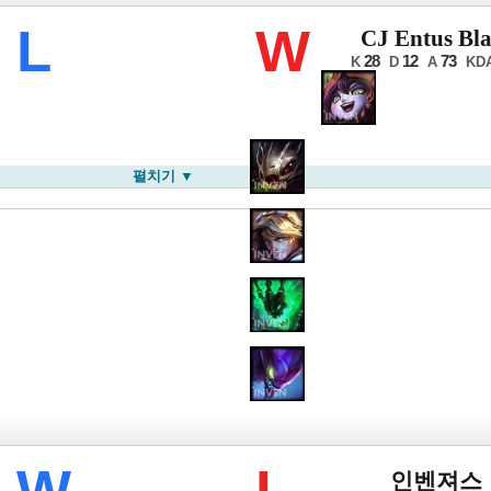
LB 서머
L
W
CJ Entus Bla
28
12
73
K
D
A
KD
펼치기 ▼
LB 서머
W
L
인벤져스