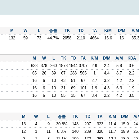
M
W
L
승률
TK
TD
TA
K/M
D/M
A/M
132
59
73
44.7%
2058
2110
4664
15.6
16
35.
M
W
L
TK
TD
TA
K/M
D/M
A/M
KDA
638
378
260
1878
1544
3707
2.9
2.4
5.8
3.6
65
26
39
67
288
565
1
4.4
8.7
2.2
16
6
10
43
51
67
2.7
3.2
4.2
2.2
16
6
10
31
69
101
1.9
4.3
6.3
1.9
16
6
10
55
35
67
3.4
2.2
4.2
3.5
M
W
L
승률
TK
TD
TA
K/M
D/M
A/
13
4
9
30.8%
148
207
323
11.4
15.9
24
12
1
11
8.3%
140
239
320
11.7
19.9
26
9
1
8
11.1%
109
170
263
12.1
18.9
29