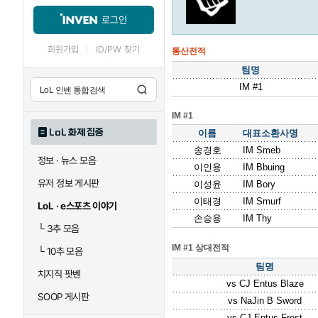
로그인
회원가입
ID/PW 찾기
통산전적
팀명
IM #1
IM #1
LoL 화제 집중
이름
대표소환사명
송경호
IM Smeb
정보 · 뉴스 모음
이인용
IM Bbuing
유저 정보 게시판
이성윤
IM Bory
이태경
IM Smurf
LoL · e스포츠 이야기
손승용
IM Thy
└
3추 모음
IM #1 상대전적
└
10추 모음
팀명
치지직 팟벤
vs
CJ Entus Blaze
SOOP 게시판
vs
NaJin B Sword
vs
CJ Entus Frost