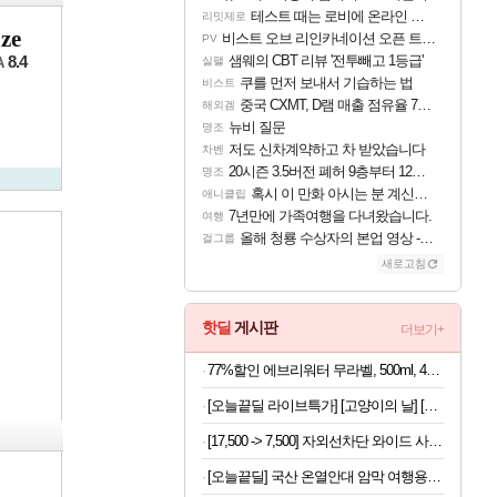
테스트 때는 로비에 온라인 기능이 있는데
리밋제로
ze
비스트 오브 리인카네이션 오픈 트레일러
PV
샘웨의 CBT 리뷰 '전투빼고 1등급'
8.4
A
실팰
쿠를 먼저 보내서 기습하는 법
비스트
중국 CXMT, D램 매출 점유율 7%…글로벌 4위로 부상
해외겜
뉴비 질문
명조
저도 신차계약하고 차 받았습니다
차벤
20시즌 3.5버전 폐허 9층부터 12층까지 클리어 조합 | 죽음의 노래와 바닷속 폐허 |
명조
혹시 이 만화 아시는 분 계신가요
애니클립
7년만에 가족여행을 다녀왔습니다.
여행
올해 청룡 수상자의 본업 영상 - 스테이씨 윤
걸그룹
새로고침
핫딜
게시판
더보기+
77%할인 에브리워터 무라벨, 500ml, 40개
[오늘끝딜 라이브특가] [고양이의 날] [호퍼 패키지] 리터로봇4 고양이 자동 화장실(블랙) + 리터호퍼
[17,500 -> 7,500] 자외선차단 와이드 사파리모자
[오늘끝딜] 국산 온열안대 암막 여행용 수면 안대 천연 아로마 스팀 찜질 아이마스크 일상에반하다