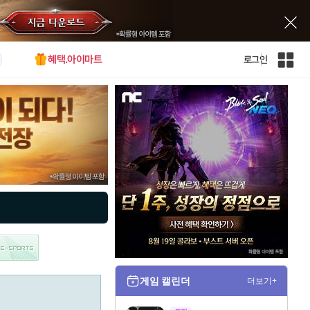
혜택.아이마트
로그인
인
벤
전
체
사
이
트
맵
게임 캘린더
더보기+