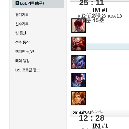
25 : 11
LoL 기록실(구)
2014 N
IM #1
12강 B조 2경기 1세트
경기기록
PLAY TIME
12
28
23
1.3
K
D
A
KDA
31분 45초
선수기록
팀 통산
선수 통산
챔피언 픽/밴
레더 랭킹
LoL 프로팀 정보
KILL SCORE
2014-07-24
12 : 28
2014 N
IM #1