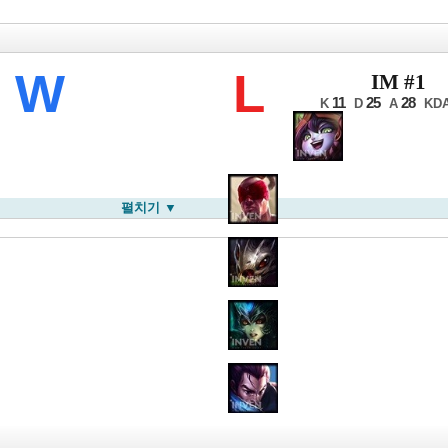
LB 서머
W
L
IM #1
11
25
28
K
D
A
KD
펼치기 ▼