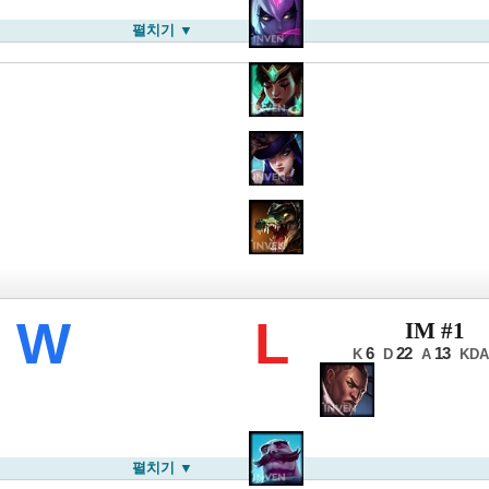
펼치기 ▼
CK 서머
W
L
IM #1
6
22
13
K
D
A
KDA
펼치기 ▼