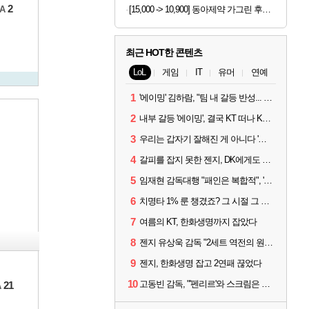
2
A
[15,000 -> 10,900] 동아제약 가그린 후레쉬브레스 치약 120g 3개
최근 HOT한 콘텐츠
LoL
게임
IT
유머
연예
1
'에이밍' 김하람, "팀 내 갈등 반성... 끝까지 뛰고 싶었다"
2
내부 갈등 '에이밍', 결국 KT 떠나 KRX로...'지우'와 트레이드
3
우리는 갑자기 잘해진 게 아니다 '씨맥' 김대호 감독의 자신감
4
갈피를 잡지 못한 젠지, DK에게도 0:2 패배
5
임재현 감독대행 "패인은 복합적", '도란' "팀에 과부하 왔다"
6
치명타 1% 룬 챙겼죠? 그 시절 그 감성 '롤 클래식' 30일 출시
7
여름의 KT, 한화생명까지 잡았다
8
젠지 유상욱 감독 "2세트 역전의 원인...너무 급했다"
9
젠지, 한화생명 잡고 2연패 끊었다
10
고동빈 감독, "'펜리르'와 스크림은 못 해봤다...선발 고정할 듯"
21
A