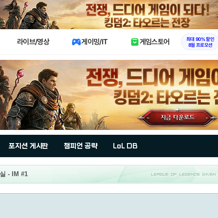
X
최대 90% 할인
라이브/영상
게이밍/IT
게임스토어
8월 프로모션
포지션 게시판
챔피언 공략
LoL DB
- IM #1