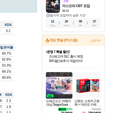
모집
아스오라 CBT 모집
08.19
참가자 모집까지 남은 기간
12
20
00
36
KDA
Days
Hours
Min
Sec
3
3.2
게임 핫딜 (PC/스팀)
스토어+
킬관여율
문명 7 특별 할인!
64.7%
조선&고려 DLC 출시 예정
62.6%
50%할인&추가 적립까지!
53.3%
인벤게임즈 8월 특별 할인!
드래곤소드: 어웨이크닝 입점!
귀무자: 검의 길 예약 판매 중!
비스트 오브 리인카네이션 정식 출시!
커세어 코브 출시 기념 할인!
더 렐릭 퍼스트 가디언 정식 출시
베데스다 40주년 기념 할인 중!
마블 투혼 파이팅 소울즈 예약 판매 중!
캡콤 프렌차이즈 할인 진행 중!
캡콤 일부 상품 상시 할인
스타워즈 은하계 레이서
로블록스 기프트 카드 공식 입점
인기 퍼블리셔 모음!
스팀으로 만나는 드래곤소드!
10% 할인과
게임프릭 신작 IP
해적'섬'을 발전시키자!
설화x하드코어 액션!
베데스다의 명작들을
마블 히어로 총 출동&화려한 격투!
몬헌, 바하 등 인기 IP를
몬헌 와일즈 & 드래곤즈 도그마2
인벤게임즈에서 10% 추가 적립
Robux를 가장 안전하고
69.1%
최대 90% 할인가를 만나보세요!
네이버혜택과 함께 만나보세요!
이니&베니 혜택까지!
네이버 혜택가와 함께 예약하세요!
할인&네이버혜택으로 만나보세요!
네이버페이 혜택과 만나보세요!
40주년 프로모션으로 만나보세요!
네이버 포인트 혜택까지!
할인가에 만나보세요!
일부 에디션 상시 할인!
혜택으로 예약 판매 중
편안하게 충전하세요
60.6%
M
KDA
.8
2.3
드래곤소드 어웨이
닌텐도 스위치 2 본
크닝 DragonSword A
체 + 마리오 카트 월
.7
1.9
wakening
드
10%
746,000
.2
2.2