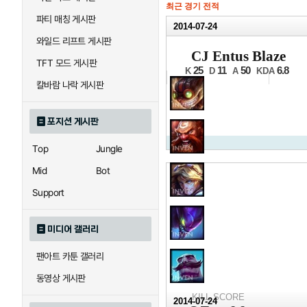
최근 경기 전적
파티 매칭 게시판
2014-07-24
와일드 리프트 게시판
2014 N
CJ Entus Blaze
TFT 모드 게시판
12강 B조 2경기 2세트
25
11
50
6.8
K
D
A
KDA
칼바람 나락 게시판
포지션 게시판
Top
Jungle
Mid
Bot
Support
미디어 갤러리
팬아트 카툰 갤러리
동영상 게시판
KILL SCORE
2014-07-24