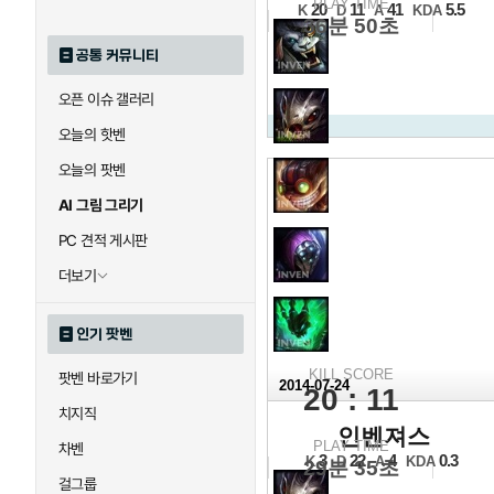
12강 B조 1경기 2세트
PLAY TIME
20
11
41
5.5
K
D
A
KDA
36분 50초
공통 커뮤니티
오픈 이슈 갤러리
오늘의 핫벤
오늘의 팟벤
AI 그림 그리기
PC 견적 게시판
더보기
인기 팟벤
KILL SCORE
팟벤 바로가기
2014-07-24
20 : 11
치지직
2014 N
인벤져스
PLAY TIME
12강 B조 1경기 1세트
차벤
3
22
4
0.3
K
D
A
KDA
29분 35초
걸그룹