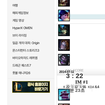
여행
해외게임정보
게임 영상
HyperX OMEN
브이 라이징
일곱 개의 대죄: Origin
몬스터헌터 스토리즈3
바이오하자드 레퀴엠
드래곤 퀘스트7
KILL SCORE
2014-07-11
풋볼 매니저26
3 : 22
2014 L
IM #1
16강 11일차 1경기 2세트
PLAY TIME
22
12
55
6.4
K
D
A
KDA
33분 23초