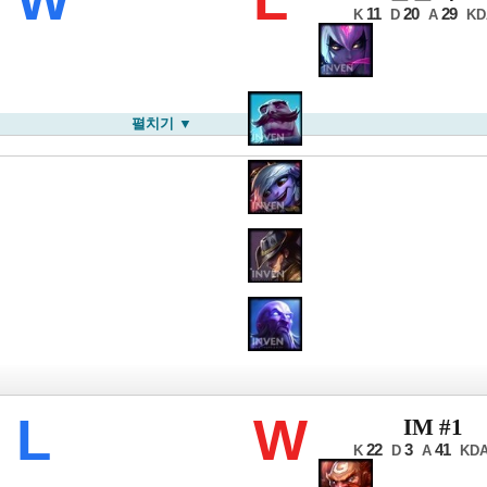
11
20
29
K
D
A
KD
펼치기 ▼
LB 서머
L
W
IM #1
22
3
41
K
D
A
KD