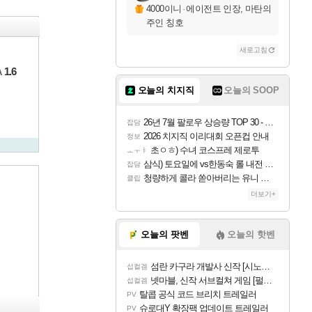
4000이니
·
에이전트 인장, 마탄의
주인 칭호
새로고침
1.6
A
오늘의 치지직
오늘의 SOOP
26년 7월 팔로우 상승량 TOP 30 - 월간 치지직
잡담
2026 치지직 이리대회 오픈컵 안내
정보
초ㅇㅎ) 수녀 코스프레 제로투
ㅗㅜㅑ
삼식) 토요일에 vs한동숙 롤 내전 예정
잡담
청량하게 콜라 쏟아버리는 유니 ㅋㅋㅋ
클립
더보기+
오늘의 팟벤
오늘의 핫벤
섬란 카구라 개발사 신작 [시노비 넥서스] 연내 출시 예정
섭컬겜
넷마블, 신작 서브컬쳐 게임 [펄 인 블루] 티저 사이트 오픈
섭컬겜
탈콥 공식 코드 브리치 트레일러
PV
슈로대Y 확장팩 업데이트 트레일러
PV