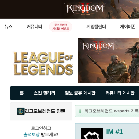
로스트아크
뉴스
커뮤니티
게임캘린더
게이머존
기대평 이벤트
홈
스킨 갤러리
정보 공유 게시판
커뮤니티 게시판
리그오브레전드 인벤
리그오브레전드 e-sports 기록실 
로그인하고
IM #1
출석보상
받으세요!