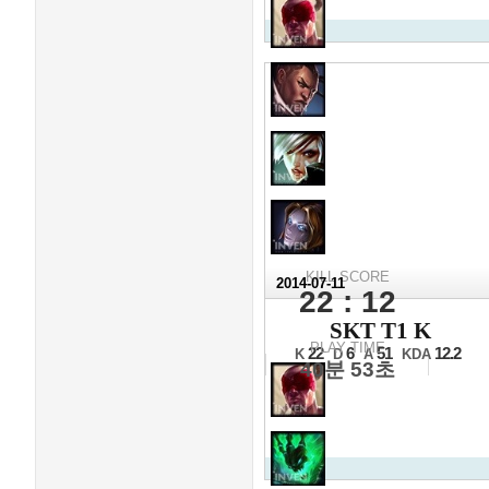
KILL SCORE
2014-07-11
22 : 12
2014 L
SKT T1 K
16강 11일차 1경기 1세트
PLAY TIME
22
6
51
12.2
K
D
A
KDA
40분 53초