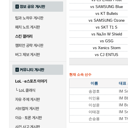
정보 공유 게시판
vs
SAMSUNG Blue
vs
KT Bullets
팁과 노하우 게시판
vs
SAMSUNG Ozone
패치 노트 게시판
vs
SKT T1 S
vs
NaJin W Shield
스킨 갤러리
vs
GSG
챔피언 공략 게시판
vs
Xenics Storm
버그 제보 게시판
vs
CJ ENTUS
커뮤니티 게시판
현재 소속 선수
LoL · e스포츠 이야기
이름
대표
└
LoL 클래식
송경호
IM S
이인용
IM B
자유 주제 게시판
이성윤
IM B
서브컬처 게시판
이태경
IM S
이슈 · 토론 게시판
손승용
IM T
사건 사고 게시판