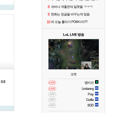
8
쉬바나 개좋은데 알못들 ㅋㅋㅋ
9
한화는 정글을 바꾸는게 맞음
10
와 오늘 룰러가 POM이야??
LoL LIVE 방송
크캣
0.9
앰비션
LIVE
Lindarang
LIVE
Pray
OFF
Gorilla
OFF
BDD
OFF