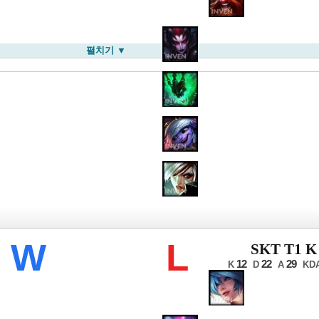
펼치기 ▼
CK 서머
W
L
SKT T1 K
12
22
29
K
D
A
KD