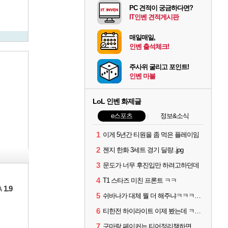
PC 견적이 궁금하다면?
IT인벤 견적게시판
매일매일,
인벤 출석체크!
주사위 굴리고 포인트!
인벤 마블
LoL 인벤 화제글
e스포츠
정보&소식
1
이게 5년간 티원을 좀 먹은 플레이임
2
젠지 한화 3세트 경기 딜량..jpg
3
문도가 너무 후진입만 하려고하던데
4
T1 스타즈 미친 프론트 ㅋㅋ
1.9
A
5
쉬바나가 대체 뭘 더 해주냐ㅋㅋㅋㅋㅋㅋ
6
티한전 하이라이트 이제 봤는데 ㅋㅋㅋ
7
구마랑 페이커는 티어정리챔하면 안됨