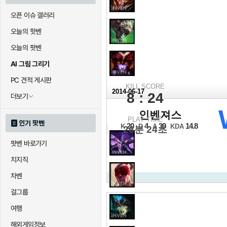
오픈 이슈 갤러리
오늘의 핫벤
오늘의 팟벤
AI 그림 그리기
PC 견적 게시판
KILL SCORE
2014-06-17
8 : 24
더보기
2014 NLB 서
인벤져스
PLAY TIME
16강 A조 진출전 1세트
인기 팟벤
20
4
39
14.8
K
D
A
KDA
26분 24초
팟벤 바로가기
치지직
차벤
걸그룹
여행
해외게임정보