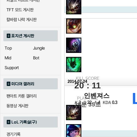
와일드 리프트 게시판
TFT 모드 게시판
칼바람 나락 게시판
포지션 게시판
Top
Jungle
Mid
Bot
Support
KILL SCORE
2014-07-24
20 : 11
미디어 갤러리
2014 NLB 서
인벤져스
팬아트 카툰 갤러리
PLAY TIME
12강 B조 1경기 1세트
3
22
4
0.3
K
D
A
KDA
29분 35초
동영상 게시판
LoL 기록실(구)
경기기록