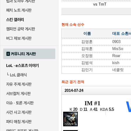
팁과 노하우 게시판
vs
TmT
패치 노트 게시판
스킨 갤러리
현재 소속 선수
챔피언 공략 게시판
이름
대표 소환
버그 제보 게시판
김영훈
0903
김재훈
MisSo
커뮤니티 게시판
오장원
Roar
김범석
kish
LoL · e스포츠 이야기
김민기
네클릿
└
LoL 클래식
최근 경기 전적
자유 주제 게시판
2014-07-24
서브컬처 게시판
2014 NLB 서
IM #1
이슈 · 토론 게시판
12강 B조 1경기 2세트
20
11
41
5.5
K
D
A
KDA
사건 사고 게시판
파티 매칭 게시판