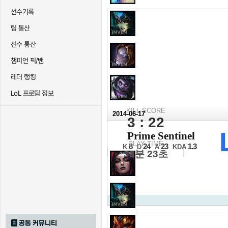
선수기록
팀 통산
선수 통산
챔피언 픽/밴
레더 랭킹
LoL 프로팀 정보
KILL SCORE
2014-06-17
3 : 22
2014 NLB 서
Prime Sentinel
16강 A조 진출전 2세트
PLAY TIME
8
24
23
1.3
K
D
A
KDA
33분 23초
공통 커뮤니티