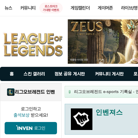
로스트아크
뉴스
커뮤니티
게임캘린더
게이머존
라이브/
기대평 이벤트
홈
스킨 갤러리
정보 공유 게시판
커뮤니티 게시판
포
리그오브레전드 인벤
리그오브레전드 e-sports 기록실 -
로그인하고
인벤져스
출석보상
받으세요!
로그인