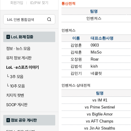
회원가입
ID/PW 찾기
통산전적
팀명
인벤져스
인벤져스
LoL 화제 집중
이름
대표소환사명
김영훈
0903
정보 · 뉴스 모음
김재훈
MisSo
유저 정보 게시판
오장원
Roar
김범석
kish
LoL · e스포츠 이야기
김민기
네클릿
└
3추 모음
인벤져스 상대전적
└
10추 모음
팀명
치지직 팟벤
vs
IM #1
SOOP 게시판
vs
Prime Sentinel
vs
Bigfile Amor
정보 공유 게시판
vs
AFT Champs
vs
Jin Air Stealths