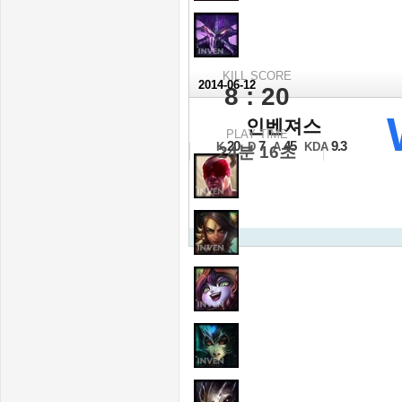
KILL SCORE
2014-06-12
8 : 20
2014 NLB 서
인벤져스
PLAY TIME
16강 A조 2경기 1세트
20
7
45
9.3
K
D
A
KDA
24분 16초