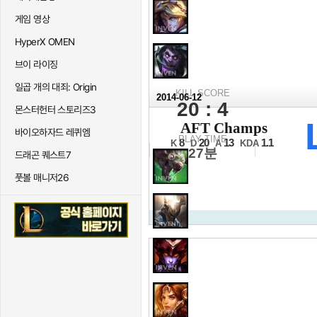
게임 영상
HyperX OMEN
브이 라이징
일곱 개의 대죄: Origin
KILL SCORE
2014-06-12
20 : 4
몬스터헌터 스토리즈3
2014 NLB 서
AFT Champs
바이오하자드 레퀴엠
16강 A조 2경기 2세트
PLAY TIME
8
20
13
1.1
K
D
A
KDA
27분
드래곤 퀘스트7
풋볼 매니저26