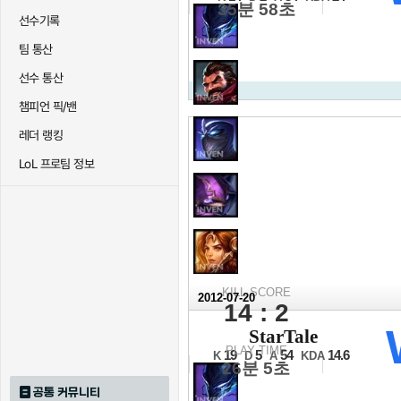
35분 58초
선수기록
팀 통산
선수 통산
챔피언 픽/밴
레더 랭킹
LoL 프로팀 정보
KILL SCORE
2012-07-20
14 : 2
2012 LCK 서
StarTale
16강 C조 5경기
PLAY TIME
19
5
54
14.6
K
D
A
KDA
26분 5초
공통 커뮤니티