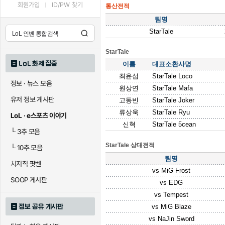
회원가입
ID/PW 찾기
통산전적
팀명
StarTale
StarTale
LoL 화제 집중
이름
대표소환사명
최윤섭
StarTale Loco
정보 · 뉴스 모음
원상연
StarTale Mafa
유저 정보 게시판
고동빈
StarTale Joker
류상욱
StarTale Ryu
LoL · e스포츠 이야기
신혁
StarTale 5cean
└
3추 모음
StarTale 상대전적
└
10추 모음
팀명
치지직 팟벤
vs
MiG Frost
SOOP 게시판
vs
EDG
vs
Tempest
정보 공유 게시판
vs
MiG Blaze
vs
NaJin Sword