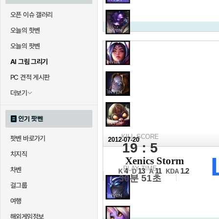
오픈 이슈 갤러리
오늘의 핫벤
오늘의 팟벤
AI 그림 그리기
PC 견적 게시판
더보기
인기 팟벤
KILL SCORE
팟벤 바로가기
2012-07-20
19 : 5
2012 LCK 서
치지직
Xenics Storm
16강 C조 4경기
PLAY TIME
차벤
4
13
11
1.2
K
D
A
KDA
30분 51초
걸그룹
여행
해외게임정보