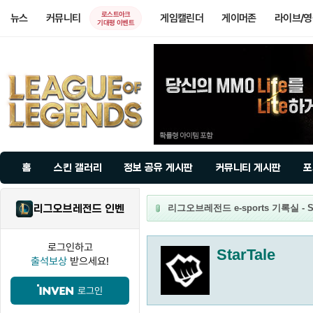
로스트아크
뉴스
커뮤니티
게임캘린더
게이머존
라이브/
기대평 이벤트
홈
스킨 갤러리
정보 공유 게시판
커뮤니티 게시판
포
리그오브레전드 인벤
리그오브레전드 e-sports 기록실 - St
로그인하고
StarTale
출석보상
받으세요!
로그인