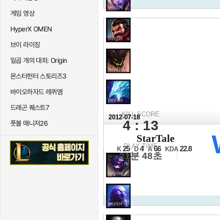
게임 영상
HyperX OMEN
브이 라이징
일곱 개의 대죄: Origin
몬스터헌터 스토리즈3
바이오하자드 레퀴엠
드래곤 퀘스트7
KILL SCORE
2012-07-18
4 : 13
풋볼 매니저26
2012 LCK 서
StarTale
16강 C조 2경기
PLAY TIME
25
4
66
22.8
K
D
A
KDA
21분 48초