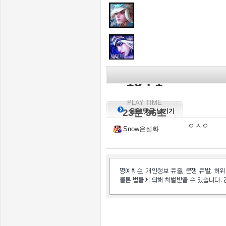
KILL SCORE
18 : 1
PLAY TIME
23분 36초
응원 댓글 남기기
ㅇㅅㅇ
Snow은설화