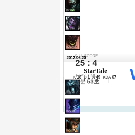
KILL SCORE
2012-06-20
25 : 4
2012 LCK 서머
StarTale
E조 3경기
PLAY TIME
18
1
49
67
K
D
A
KDA
29분 53초