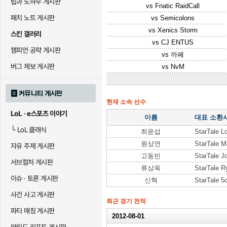
팁과 노하우 게시판
vs
Fnatic RaidCall
패치 노트 게시판
vs
Semicolons
vs
Xenics Storm
스킨 갤러리
vs
CJ ENTUS
챔피언 공략 게시판
vs
까페
버그 제보 게시판
vs
NvM
커뮤니티 게시판
현재 소속 선수
LoL · e스포츠 이야기
이름
대표 소환
└
LoL 클래식
최윤섭
StarTale L
원상연
StarTale M
자유 주제 게시판
고동빈
StarTale J
서브컬처 게시판
류상욱
StarTale R
이슈 · 토론 게시판
신혁
StarTale 5
사건 사고 게시판
최근 경기 전적
파티 매칭 게시판
2012-08-01