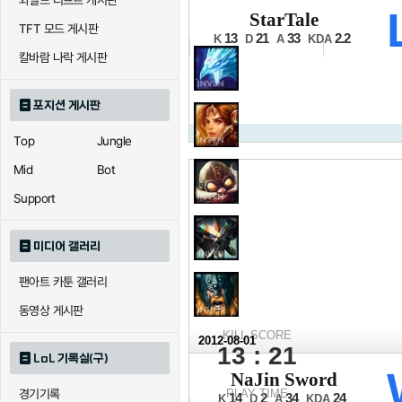
와일드 리프트 게시판
2012 LCK 서
StarTale
TFT 모드 게시판
8강 1경기 2세트
13
21
33
2.2
K
D
A
KDA
칼바람 나락 게시판
포지션 게시판
Top
Jungle
Mid
Bot
Support
미디어 갤러리
팬아트 카툰 갤러리
동영상 게시판
KILL SCORE
2012-08-01
13 : 21
LoL 기록실(구)
2012 LCK 서
NaJin Sword
8강 1경기 1세트
경기기록
PLAY TIME
14
2
34
24
K
D
A
KDA