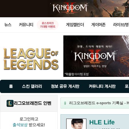
로스트아크
뉴스
커뮤니티
게임캘린더
게이머존
라이브/
기대평 이벤트
홈
스킨 갤러리
정보 공유 게시판
커뮤니티 게시판
포
리그오브레전드 인벤
리그오브레전드 e-sports 기록실 - HL
로그인하고
HLE Life
출석보상
받으세요!