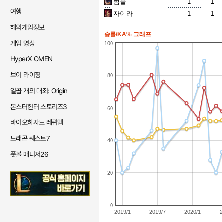
럼블
1
1
여행
자이라
1
1
해외게임정보
승률/KA% 그래프
게임 영상
100
HyperX OMEN
브이 라이징
80
일곱 개의 대죄: Origin
몬스터헌터 스토리즈3
60
바이오하자드 레퀴엠
드래곤 퀘스트7
40
풋볼 매니저26
20
0
2019/1
2019/7
2020/1