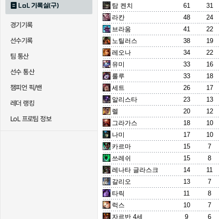
LoL 기록실(구)
탐 켄치
61
31
라칸
48
24
경기기록
브라움
41
22
선수기록
노틸러스
38
19
레오나
34
22
팀 통산
유미
33
16
선수 통산
룰루
33
18
챔피언 픽/밴
세트
26
17
알리스타
23
13
레더 랭킹
렐
20
12
LoL 프로팀 정보
그라가스
18
10
나미
17
10
카르마
15
7
쓰레쉬
15
8
레나타 글라스크
14
11
갈리오
13
7
타릭
11
8
럭스
10
7
자르반 4세
9
6