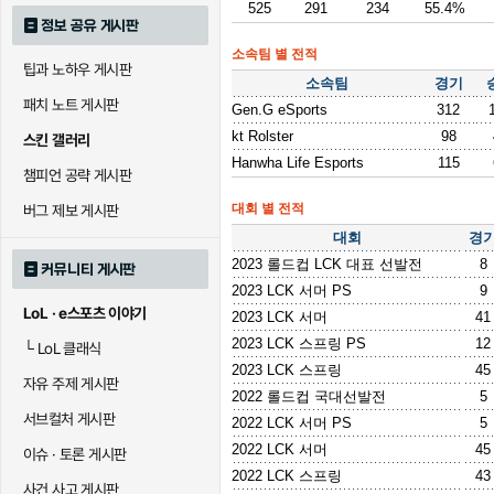
525
291
234
55.4%
정보 공유 게시판
소속팀 별 전적
팁과 노하우 게시판
소속팀
경기
패치 노트 게시판
Gen.G eSports
312
kt Rolster
98
스킨 갤러리
Hanwha Life Esports
115
챔피언 공략 게시판
대회 별 전적
버그 제보 게시판
대회
경
2023 롤드컵 LCK 대표 선발전
8
커뮤니티 게시판
2023 LCK 서머 PS
9
LoL · e스포츠 이야기
2023 LCK 서머
41
2023 LCK 스프링 PS
12
└
LoL 클래식
2023 LCK 스프링
45
자유 주제 게시판
2022 롤드컵 국대선발전
5
서브컬처 게시판
2022 LCK 서머 PS
5
2022 LCK 서머
45
이슈 · 토론 게시판
2022 LCK 스프링
43
사건 사고 게시판