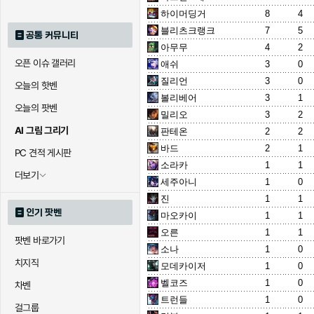
하이머딩거
8
4
블리츠크랭크
7
5
공통 커뮤니티
아무무
4
2
오픈 이슈 갤러리
애쉬
3
0
질리언
3
0
오늘의 핫벤
볼리베어
3
1
오늘의 팟벤
밀리오
3
2
AI 그림 그리기
판테온
2
2
바드
2
1
PC 견적 게시판
소라카
1
1
더보기
세주아니
1
0
진
1
1
인기 팟벤
마오카이
1
1
오른
1
1
팟벤 바로가기
소나
1
0
치지직
모데카이저
1
0
벨코즈
1
0
차벤
트런들
1
0
걸그룹