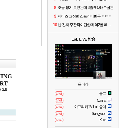
8
오늘 경기 못봤는데 3줄요약해주실분
9
페이즈 그장면 스트리머반응 ㄷㄷㄷ
10
난 진짜 주관적이긴한데 역2롤 페이즈같다
LoL LIVE 방송
MING
RT
운타라
3.8
A
울프
LIVE
Canna
LIVE
아프리카TV LoL 중계
LIVE
Sangyoon
LIVE
Kuro
LIVE