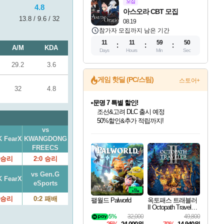
모집
4.8
아스오라 CBT 모집
13.8 / 9.6 / 32
08.19
참가자 모집까지 남은 기간
11
11
59
49
A/M
KDA
Days
Hours
Min
Sec
29.2
3.6
게임 핫딜 (PC/스팀)
스토어+
32
4.8
마블 투혼 파이팅 소울즈 정식출시!
마블 히어로 총 출동&화려한 격투!
네이버 포인트 혜택까지!
vs
인벤게임즈 8월 특별 할인!
드래곤소드: 어웨이크닝 입점!
문명 7 특별 할인!
귀무자: 검의 길 예약 판매 중!
비스트 오브 리인카네이션 정식 출시!
커세어 코브 출시 기념 할인!
더 렐릭 퍼스트 가디언 정식 출시
베데스다 40주년 기념 할인 중!
캡콤 프렌차이즈 할인 진행 중!
캡콤 일부 상품 상시 할인
스타워즈 은하계 레이서
로블록스 기프트 카드 공식 입점
K FearX
KWANGDONG
인기 퍼블리셔 모음!
스팀으로 만나는 드래곤소드!
조선&고려 DLC 출시 예정
10% 할인과
게임프릭 신작 IP
해적'섬'을 발전시키자!
설화x하드코어 액션!
베데스다의 명작들을
몬헌, 바하 등 인기 IP를
몬헌 와일즈 & 드래곤즈 도그마2
인벤게임즈에서 10% 추가 적립
Robux를 가장 안전하고
FREECS
최대 90% 할인가를 만나보세요!
네이버혜택과 함께 만나보세요!
50%할인&추가 적립까지!
이니&베니 혜택까지!
네이버 혜택가와 함께 예약하세요!
할인&네이버혜택으로 만나보세요!
네이버페이 혜택과 만나보세요!
40주년 프로모션으로 만나보세요!
할인가에 만나보세요!
일부 에디션 상시 할인!
혜택으로 예약 판매 중
편안하게 충전하세요
0 승리
2:0 승리
vs Gen.G
K FearX
eSports
0 승리
0:2 패배
팰월드 Palworld
옥토패스 트래블러
II Octopath Traveler I
I
5%
32,000
49,800