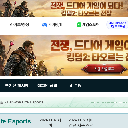
X
최대 90% 할인
라이브/영상
게이밍/IT
게임스토어
8월 프로모션
포지션 게시판
챔피언 공략
LoL DB
 Hanwha Life Esports
fe Esports
2024 LCK 서
2024 LCK 서머
머
정규 시즌 전적