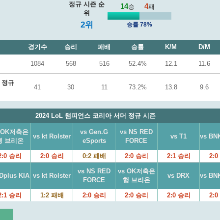
정규 시즌 순
14
4
승
패
위
2위
승률 78%
경기수
승리
패배
승률
K/M
D/M
1084
568
516
52.4%
12.1
11.6
머 정규
41
30
11
73.2%
13.8
9.6
2024 LoL 챔피언스 코리아 서머 정규 시즌
s OK저축은
vs Gen.G
vs NS RED
vs kt Rolster
vs T1
vs BN
행 브리온
eSports
FORCE
2:0 승리
2:0 승리
0:2 패배
2:0 승리
2:1 승리
2:
vs NS RED
vs OK저축은
Dplus KIA
vs kt Rolster
vs DRX
vs BN
FORCE
행 브리온
2:1 승리
1:2 패배
2:0 승리
2:0 승리
2:0 승리
2: