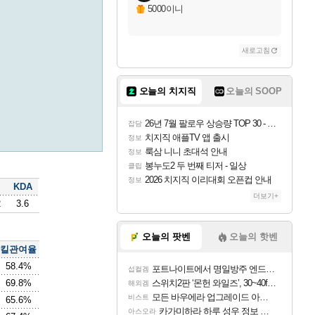
5000이니
새로고침
오늘의 치지직
오늘의 SOOP
26년 7월 팔로우 상승량 TOP 30 - 월간 치지직
잡담
치지직 애플TV 앱 출시
정보
룩삼 니니 초대석 안내
정보
봉누도2 두 번째 티저 - 일상
클립
2026 치지직 이리대회 오픈컵 안내
정보
KDA
더보기+
2
3.6
오늘의 팟벤
오늘의 핫벤
킬관여율
58.4%
포트나이트에서 명일방주 엔드필드 [펠리카] 판매 예정
섭컬겜
69.8%
스위치2판 ‘몬헌 와일즈’, 30~40fps 목표 추정
해외겜
모든 바우에라 업그레이드 아이템 획득 위치 공략 (89개)
비스트
65.6%
카가미하라 하루 성우 정보 및 주요 필모
아스오라