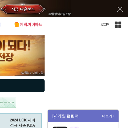
혜택.아이마트
로그인
인
벤
전
체
사
이
트
맵
게임 캘린더
더보기+
2024 LCK 서머
정규 시즌 KDA