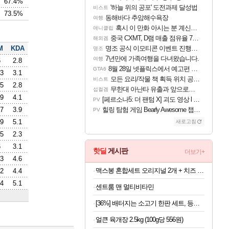
67.4%
'하늘 위의 공포' 도전과제 달성법
비스트
73.5%
동해바다 추암해수욕장
여행
혹시 이 만화 아시는 분 계신가요
애니클립
중국 CXMT, D램 매출 점유율 7%…글로벌 4위로 부상
해외겜
M
KDA
명조 공식 이모티콘 이벤트 진행해봤습니다! 참여부터 추첨까지????
명조
7년만에 가족여행을 다녀왔습니다.
여행
6
2.8
8월 28일 넷플릭스에서 예고편 공개 예정
GTA6
.3
3.1
모든 요리/작물 책 획득 위치 공략 (36개) - 미식가 도전과제
비스트
.5
2.8
무한대 아난타 유출과 앞으로의 예상 (루머)
섭컬겜
.9
4.1
[페르소나5: 더 팬텀 X] 괴도 영상 l 타카마키 안·댄싱 스타
PV
.7
3.9
힐링 탐험 게임 Bearly Awesome 챕터 1 트레일러
PV
.9
5.1
새로고침
.5
2.3
6
3.1
핫딜
게시판
더보기+
.3
4.6
맥스봉 혼합세트 오리지널 2개 + 치즈 2개 (1개당 5,725원)
.2
4.4
.4
5.1
센트룸 맨 멀티비타민
[36%] 배터지는 소고기 한판 세트, 등심살 300g + 살치살 200g + 부채살 200g + 갈비살 200g + 우삼겹 300g, 1.2kg, 1세트
얼큰 육개장 2.5kg (100g당 556원)