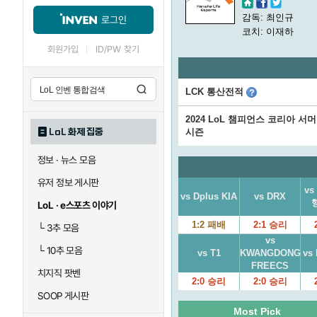
감독: 최인규
로그인
코치: 이재하
회원가입
ID/PW 찾기
LCK 통산전적
2024 LoL 챔피언스 코리아 서
LoL 화제 집중
시즌
정보 · 뉴스 모음
유저 정보 게시판
v
vs Dplus KIA
vs DRX
LoL · e스포츠 이야기
1:2 패배
2:1 승리
└
3추 모음
vs
└
10추 모음
vs T1
KWANGDONG
vs 
FREECS
치지직 팟벤
2:0 승리
2:0 승리
SOOP 게시판
Most Pick