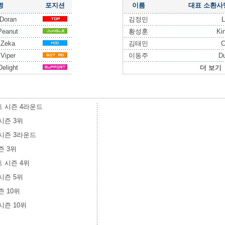
명
포지션
이름
대표 소환사
Doran
김정민
L
Peanut
황성훈
Ki
 Zeka
김태민
C
Viper
이동주
D
elight
더 보기
포스트 시즌 4라운드
 시즌 3위
트 시즌 3라운드
시즌 3위
스트 시즌 4위
 시즌 5위
시즌 10위
 시즌 10위