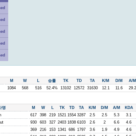
ned
ned
ned
ned
ned
M
W
L
승률
TK
TD
TA
K/M
D/M
A/M
1084
568
516
52.4%
13102
12572
31630
12.1
11.6
29.
사명
M
W
L
TK
TD
TA
K/M
D/M
A/M
KDA
n
617
398
219
1521
1554
3287
2.5
2.5
5.3
3.1
ut
930
603
327
2403
1838
6103
2.6
2
6.6
4.6
369
216
153
1341
686
1797
3.6
1.9
4.9
4.6