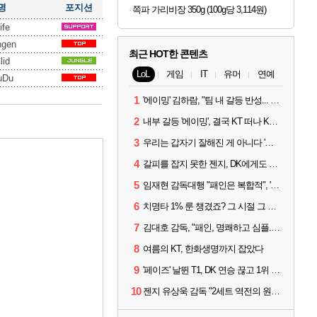
명
포지션
쪽파 가리비장 350g (100g당 3,114원)
ife
ngen
최근 HOT한 콘텐츠
lid
LoL
게임
IT
유머
연예
uDu
1
'에이밍' 김하람, "팀 내 갈등 반성... 끝까지 뛰고 싶었다"
2
내부 갈등 '에이밍', 결국 KT 떠나 KRX로...'지우'와 트레이드
3
우리는 갑자기 잘해진 게 아니다 '씨맥' 김대호 감독의 자신감
4
갈피를 잡지 못한 젠지, DK에게도 0:2 패배
5
임재현 감독대행 "패인은 복합적", '도란' "팀에 과부하 왔다"
6
치명타 1% 룬 챙겼죠? 그 시절 그 감성 '롤 클래식' 30일 출시
7
김대호 감독, "패인, 명쾌하고 심플...다시 힘낼 수 있어"
8
여름의 KT, 한화생명까지 잡았다
9
'페이즈' 날뛴 T1, DK 연승 끊고 1위 지켜
10
젠지 유상욱 감독 "2세트 역전의 원인...너무 급했다"