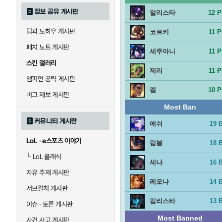
정보 공유 게시판
알리스타
12 P
팁과 노하우 게시판
코르키
11 P
패치 노트 게시판
세주아니
11 P
스킨 갤러리
제리
11 P
챔피언 공략 게시판
렐
10 P
버그 제보 게시판
Most Ban
커뮤니티 게시판
애쉬
19 
LoL · e스포츠 이야기
럼블
18 
└
LoL 클래식
세나
16 
자유 주제 게시판
레오나
14 
서브컬처 게시판
칼리스타
13 
이슈 · 토론 게시판
Most Banned
사건 사고 게시판