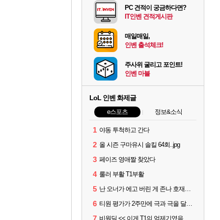
PC 견적이 궁금하다면?
IT인벤 견적게시판
매일매일,
인벤 출석체크!
주사위 굴리고 포인트!
인벤 마블
LoL 인벤 화제글
e스포츠
정보&소식
1
야동 투척하고 간다
2
올 시즌 구마유시 솔킬 64회..jpg
3
페이즈 영애짤 찾았다
4
룰러 부활 T1부활
5
난 오너가 에고 버린 게 존나 호재라고 봄
6
티원 평가가 2주만에 극과 극을 달리고 있네
7
비원딜 << 이게 T1의 억제기였음