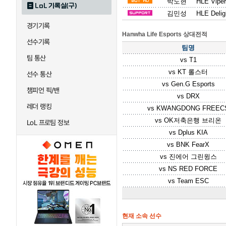
박도현
HLE Viper
LoL 기록실(구)
김민성
HLE Delig
경기기록
Hanwha Life Esports 상대전적
선수기록
팀명
팀 통산
vs
T1
vs
KT 롤스터
선수 통산
vs
Gen.G Esports
챔피언 픽/밴
vs
DRX
레더 랭킹
vs
KWANGDONG FREEC
vs
OK저축은행 브리온
LoL 프로팀 정보
vs
Dplus KIA
vs
BNK FearX
vs
진에어 그린윙스
vs
NS RED FORCE
vs
Team ESC
현재 소속 선수