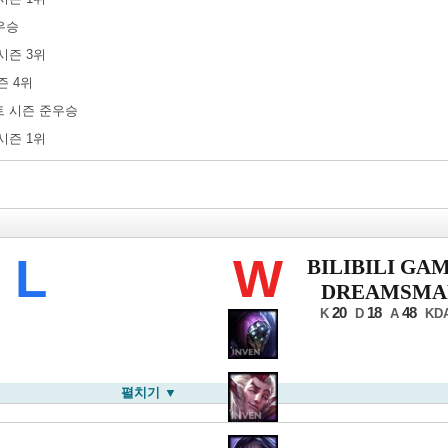
준우승
 시즌 3위
시즌 4위
포스트 시즌 준우승
 시즌 1위
드 챔피언십
L
W
BILIBILI GA
DREAMSMA
20
18
48
K
D
A
KD
펼치기 ▼