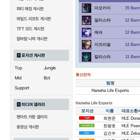
마오카이
35 Ban
파티 매칭 게시판
와일드 리프트 게시판
알리스타
12 Ban
TFT 모드 게시판
애쉬
12 Ban
칼바람 나락 게시판
이즈리얼
12 Ban
포지션 게시판
칼리스타
11 Ban
Top
Jungle
통산전적
Mid
Bot
팀명
Support
Hanwha Life Esports
Hanwha Life Esports
미디어 갤러리
포지션
이름
대표소환
팬아트 카툰 갤러리
최현준
HLE Dora
한왕호
HLE Pean
동영상 게시판
김건우
HLE Zeka