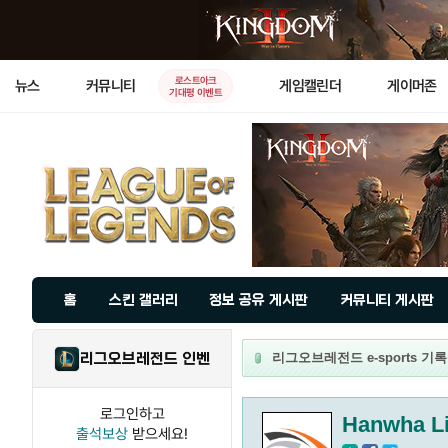
로스트아크
뉴스
커뮤니티
게임캘린더
게이머존
기대평 이벤트
홈
스킨 갤러리
정보 공유 게시판
커뮤니티 게시판
리그오브레전드 인벤
리그오브레전드 e-sports 기록실 -
로그인하고
Hanwha Li
출석보상
받으세요!