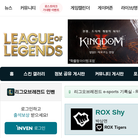
로스트아크
뉴스
커뮤니티
게임캘린더
게이머존
라이브/
기대평 이벤트
홈
스킨 갤러리
정보 공유 게시판
커뮤니티 게시판
포
리그오브레전드 인벤
리그오브레전드 e-sports 기록실 - R
로그인하고
ROX Shy
출석보상
받으세요!
박상면
ROX Tigers
로그인