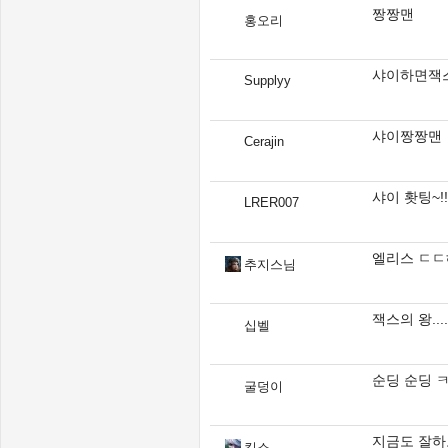
짱짱맨
홍오리
샤이하면잭
Supplyy
샤이짱짱맨
Cerajin
샤이 홧팅~!!
LRER007
엘리스 ㄷㄷ
추지스님
잭스의 왕..
십벨
순딩 순딩 
굴덩이
지금도 잘하
킬소