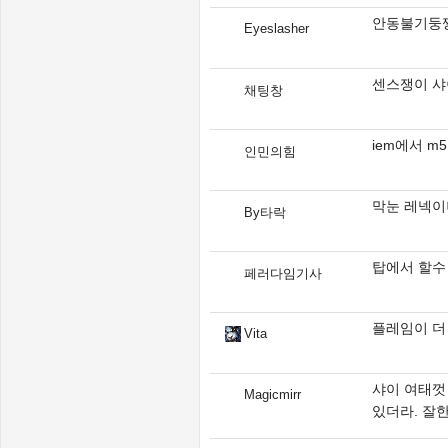
안동불기둥
Eyeslasher
센스쟁이 샤
채팅창
iem에서 m
인민의힘
막눈 레넥이
By타락
탑에서 할수
페러다임기사
플레임이 더 최
Vita
샤이 여태껏
Magicmirr
있더라. 잘한