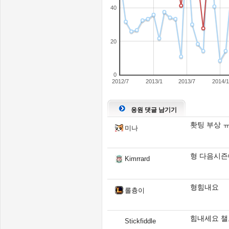
40
20
0
2012/7
2013/1
2013/7
2014/1
응원 댓글 남기기
홧팅 부상 
미나
형 다음시즌
Kimrrard
형힘내요
롤츙이
힘내세요 챌
Stickfiddle