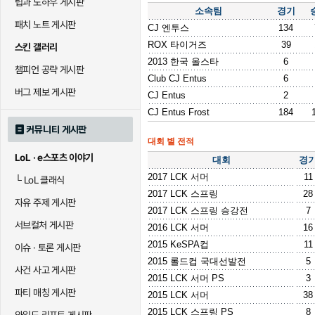
팁과 노하우 게시판
소속팀
경기
패치 노트 게시판
CJ 엔투스
134
ROX 타이거즈
39
스킨 갤러리
2013 한국 올스타
6
챔피언 공략 게시판
Club CJ Entus
6
버그 제보 게시판
CJ Entus
2
CJ Entus Frost
184
커뮤니티 게시판
대회 별 전적
LoL · e스포츠 이야기
대회
경
2017 LCK 서머
11
└
LoL 클래식
2017 LCK 스프링
28
자유 주제 게시판
2017 LCK 스프링 승강전
7
서브컬처 게시판
2016 LCK 서머
16
2015 KeSPA컵
11
이슈 · 토론 게시판
2015 롤드컵 국대선발전
5
사건 사고 게시판
2015 LCK 서머 PS
3
파티 매칭 게시판
2015 LCK 서머
38
2015 LCK 스프링 PS
8