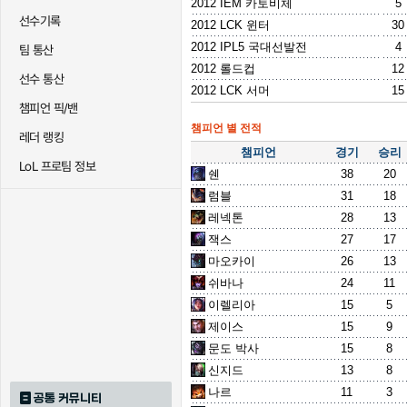
2012 IEM 카토비체
5
선수기록
2012 LCK 윈터
30
2012 IPL5 국대선발전
4
팀 통산
2012 롤드컵
12
선수 통산
2012 LCK 서머
15
챔피언 픽/밴
챔피언 별 전적
레더 랭킹
챔피언
경기
승리
LoL 프로팀 정보
쉔
38
20
럼블
31
18
레넥톤
28
13
잭스
27
17
마오카이
26
13
쉬바나
24
11
이렐리아
15
5
제이스
15
9
문도 박사
15
8
신지드
13
8
나르
11
3
공통 커뮤니티