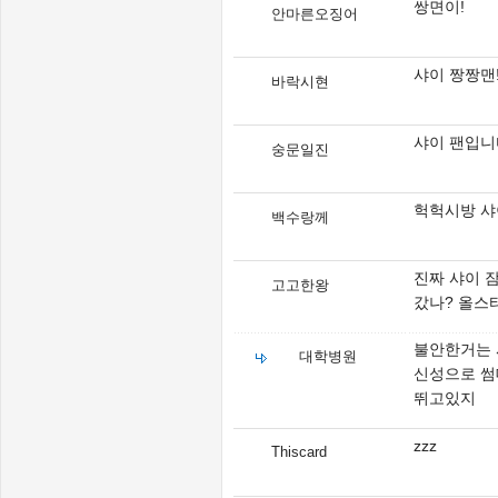
쌍면이!
안마른오징어
샤이 짱짱맨!
바락시현
샤이 팬입니
숭문일진
헉헉시방 샤
백수랑께
진짜 샤이 
고고한왕
갔나? 올스
불안한거는 
대학병원
신성으로 썸
뛰고있지
zzz
Thiscard