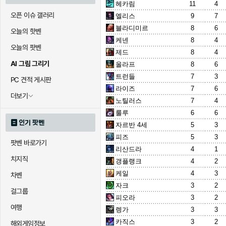
헤카림
11
4
오픈 이슈 갤러리
엘리스
9
7
블라디미르
8
6
오늘의 핫벤
케넨
8
4
오늘의 팟벤
제드
8
4
AI 그림 그리기
올라프
8
6
트런들
7
3
PC 견적 게시판
라이즈
7
6
더보기
노틸러스
7
4
룰루
6
6
인기 팟벤
자르반 4세
5
3
피즈
5
3
팟벤 바로가기
리산드라
4
1
치지직
갱플랭크
4
2
케일
4
3
차벤
자크
3
2
걸그룹
피오라
3
2
여행
렝가
3
3
카직스
3
2
해외게임정보