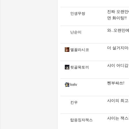
진짜 오랜만에
인생무쌍
면 화이팅!!
와..오랜만에
난순이
더 설거지마
엘꼴라시코
샤이 어디감
뒷골목토끼
쩬부쌰쓰!
kelv
샤이의 최고
킨우
샤이는 잭스
탑응징자잭스