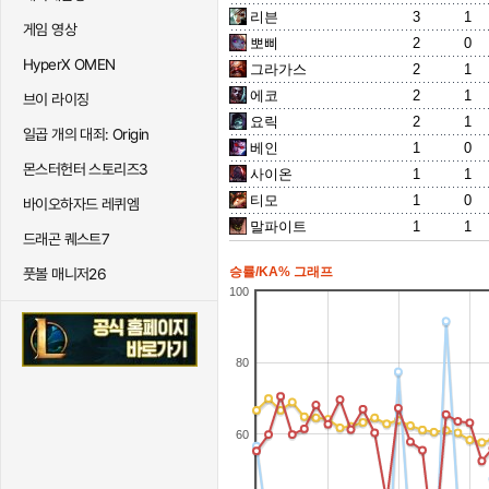
리븐
3
1
게임 영상
뽀삐
2
0
HyperX OMEN
그라가스
2
1
에코
2
1
브이 라이징
요릭
2
1
일곱 개의 대죄: Origin
베인
1
0
몬스터헌터 스토리즈3
사이온
1
1
티모
1
0
바이오하자드 레퀴엠
말파이트
1
1
드래곤 퀘스트7
승률/KA% 그래프
풋볼 매니저26
100
80
60