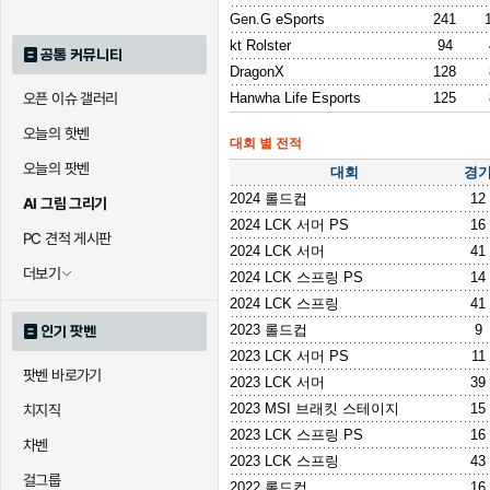
Gen.G eSports
241
kt Rolster
94
공통 커뮤니티
DragonX
128
오픈 이슈 갤러리
Hanwha Life Esports
125
오늘의 핫벤
대회 별 전적
오늘의 팟벤
대회
경
2024 롤드컵
12
AI 그림 그리기
2024 LCK 서머 PS
16
PC 견적 게시판
2024 LCK 서머
41
더보기
2024 LCK 스프링 PS
14
2024 LCK 스프링
41
2023 롤드컵
9
인기 팟벤
2023 LCK 서머 PS
11
팟벤 바로가기
2023 LCK 서머
39
2023 MSI 브래킷 스테이지
15
치지직
2023 LCK 스프링 PS
16
차벤
2023 LCK 스프링
43
걸그룹
2022 롤드컵
16