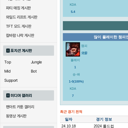
KDA
파티 매칭 게시판
5.4
와일드 리프트 게시판
TFT 모드 게시판
칼바람 나락 게시판
많이 플레이한 챔피
챔피
포지션 게시판
오공
언
플레이
Top
Jungle
1
Mid
Bot
승-패
Support
1-0(100%)
KDA
미디어 갤러리
7
팬아트 카툰 갤러리
최근 경기 전적
동영상 게시판
일자
경기 정보
24.10.18
2024 롤드컵