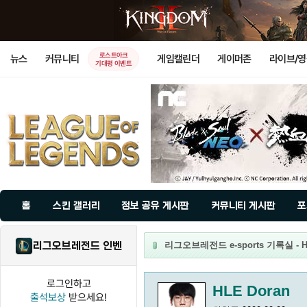
로스트아크
뉴스
커뮤니티
게임캘린더
게이머존
라이브/
기대평 이벤트
홈
스킨 갤러리
정보 공유 게시판
커뮤니티 게시판
포
리그오브레전드 인벤
리그오브레전드 e-sports 기록실 - H
로그인하고
HLE Doran
출석보상
받으세요!