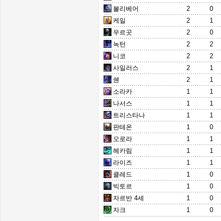
볼리베어
2
0
케일
2
1
우르곳
2
0
녹턴
2
2
니코
2
2
사일러스
2
1
쉔
2
1
소라카
1
1
나서스
1
1
트리스타나
1
1
판테온
1
0
오로라
1
1
헤카림
1
1
라이즈
1
1
클레드
1
0
빅토르
1
0
자르반 4세
1
0
자크
1
0