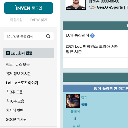
최현준 0000-00-00
Gen.G eSports
|
로그인
회원가입
ID/PW 찾기
LCK 통산전적
2024 LoL 챔피언스 코리아 서머
정규 시즌
LoL 화제 집중
정보 · 뉴스 모음
유저 정보 게시판
LoL · e스포츠 이야기
많이 플레이한 챔피
└
3추 모음
챔피
└
10추 모음
럼블
언
치지직 팟벤
플레이
8
SOOP 게시판
승-패