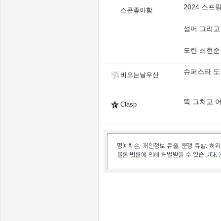
2024 스
스콘좋아함
섬머 그리고
도란 최현준 
슈퍼스타 도
비오는날우산
뚝 그치고 
Clasp
인벤 공식 미디어 파트너 및 제휴 파트너