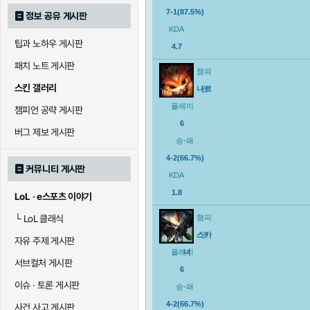
7-1(87.5%)
정보 공유 게시판
KDA
팁과 노하우 게시판
4.7
패치 노트 게시판
챔피
스킨 갤러리
나르
언
플레이
챔피언 공략 게시판
6
버그 제보 게시판
승-패
4-2(66.7%)
커뮤니티 게시판
KDA
1.8
LoL · e스포츠 이야기
└
LoL 클래식
챔피
스카
언
자유 주제 게시판
플레이
너
서브컬처 게시판
6
이슈 · 토론 게시판
승-패
4-2(66.7%)
사건 사고 게시판