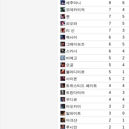
세주아니
8
6
모데카이저
7
4
퀸
7
5
피오라
7
5
리 신
7
3
렉사이
6
3
그레이브즈
6
5
스카너
6
4
비에고
5
2
오공
5
4
블라디미르
5
1
사이온
5
2
트위스티드 페이트
4
4
트린다미어
4
3
우디르
4
4
마오카이
3
2
말파이트
3
0
아크샨
2
1
루시안
2
1