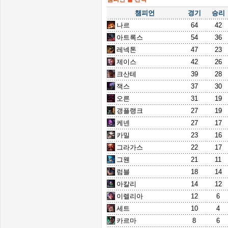
챔피언
경기
승리
나르
64
42
아트록스
54
36
레넥톤
47
23
제이스
42
26
크산테
39
28
잭스
37
30
오른
31
19
갱플랭크
27
19
케넨
27
17
카밀
23
16
그라가스
22
17
그웬
21
11
럼블
18
14
아칼리
14
12
이렐리아
12
6
세트
10
4
카르마
8
6